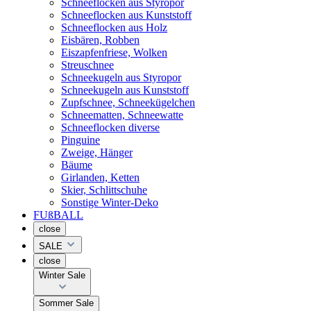
Schneeflocken aus Styropor
Schneeflocken aus Kunststoff
Schneeflocken aus Holz
Eisbären, Robben
Eiszapfenfriese, Wolken
Streuschnee
Schneekugeln aus Styropor
Schneekugeln aus Kunststoff
Zupfschnee, Schneekügelchen
Schneematten, Schneewatte
Schneeflocken diverse
Pinguine
Zweige, Hänger
Bäume
Girlanden, Ketten
Skier, Schlittschuhe
Sonstige Winter-Deko
FUßBALL
close
SALE
close
Winter Sale
Sommer Sale