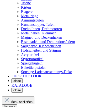
Tische
Kisten
Etagere
Metallringe
Armringspulen
Kundenstopper, Tafeln
Drehbühnen, Drehmotoren
Metallhaken, Klemmen
Magnet- und Deckenhaken
Eisennadeln und Dekorationsfedern
Saugnäpfe, Klebescheiben
Holzscheiben und Stämme
Acrylartikel
Styroporartikel
Spiegelkugeln
Etikettierpistolen
Sonstige Ladenausstattungs-Deko
SHOP THE LOOK
close
KATALOGE
close
Menü schließen
Deutsch