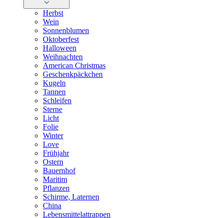
Herbst
Wein
Sonnenblumen
Oktoberfest
Halloween
Weihnachten
American Christmas
Geschenkpäckchen
Kugeln
Tannen
Schleifen
Sterne
Licht
Folie
Winter
Love
Frühjahr
Ostern
Bauernhof
Maritim
Pflanzen
Schirme, Laternen
China
Lebensmittelattrappen