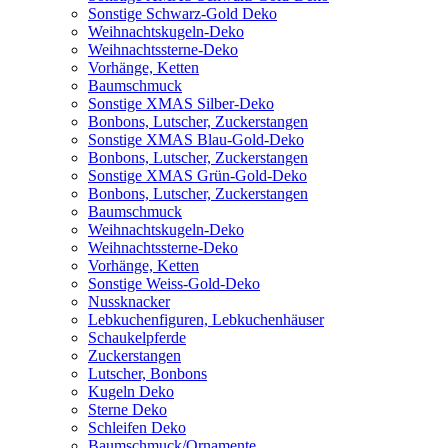
Sonstige Schwarz-Gold Deko
Weihnachtskugeln-Deko
Weihnachtssterne-Deko
Vorhänge, Ketten
Baumschmuck
Sonstige XMAS Silber-Deko
Bonbons, Lutscher, Zuckerstangen
Sonstige XMAS Blau-Gold-Deko
Bonbons, Lutscher, Zuckerstangen
Sonstige XMAS Grün-Gold-Deko
Bonbons, Lutscher, Zuckerstangen
Baumschmuck
Weihnachtskugeln-Deko
Weihnachtssterne-Deko
Vorhänge, Ketten
Sonstige Weiss-Gold-Deko
Nussknacker
Lebkuchenfiguren, Lebkuchenhäuser
Schaukelpferde
Zuckerstangen
Lutscher, Bonbons
Kugeln Deko
Sterne Deko
Schleifen Deko
Baumschmuck/Ornamente