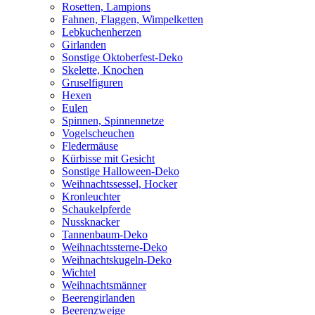
Rosetten, Lampions
Fahnen, Flaggen, Wimpelketten
Lebkuchenherzen
Girlanden
Sonstige Oktoberfest-Deko
Skelette, Knochen
Gruselfiguren
Hexen
Eulen
Spinnen, Spinnennetze
Vogelscheuchen
Fledermäuse
Kürbisse mit Gesicht
Sonstige Halloween-Deko
Weihnachtssessel, Hocker
Kronleuchter
Schaukelpferde
Nussknacker
Tannenbaum-Deko
Weihnachtssterne-Deko
Weihnachtskugeln-Deko
Wichtel
Weihnachtsmänner
Beerengirlanden
Beerenzweige