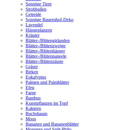
Sonstige Tiere
Strohballen
Getreide
Sonstige Bauernhof-Deko
Lavendel
Hängeplanzen
Kräuter
Blätter-/Blütengirlanden
Blätter-/Blütenzweige
Blätter-/Blütenhänger
Blätter-/Blütenpaneele
Blätter-/Blütenzäune
Gräser
Birken
Eukalyptus
Palmen und Palmblätter
Efeu
Farne
Bambus
Kunstpflanzen im Topf
Kakteen
Buchsbaum
Moos
Bananen und Bananenblätter
Monstera und Split-Philo