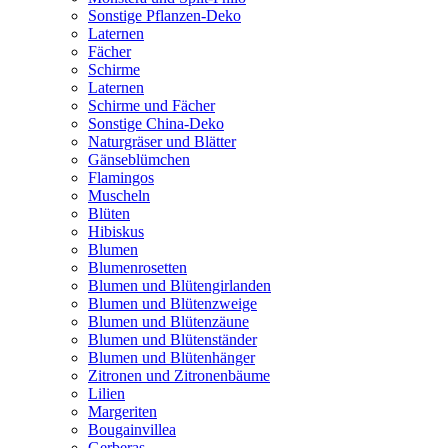
Sonstige Pflanzen-Deko
Laternen
Fächer
Schirme
Laternen
Schirme und Fächer
Sonstige China-Deko
Naturgräser und Blätter
Gänseblümchen
Flamingos
Muscheln
Blüten
Hibiskus
Blumen
Blumenrosetten
Blumen und Blütengirlanden
Blumen und Blütenzweige
Blumen und Blütenzäune
Blumen und Blütenständer
Blumen und Blütenhänger
Zitronen und Zitronenbäume
Lilien
Margeriten
Bougainvillea
Gerberas