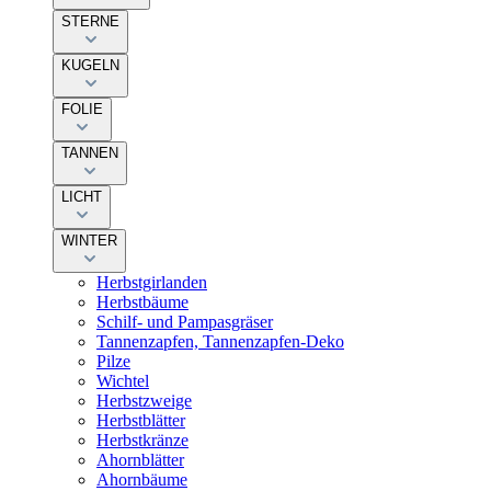
STERNE
KUGELN
FOLIE
TANNEN
LICHT
WINTER
Herbstgirlanden
Herbstbäume
Schilf- und Pampasgräser
Tannenzapfen, Tannenzapfen-Deko
Pilze
Wichtel
Herbstzweige
Herbstblätter
Herbstkränze
Ahornblätter
Ahornbäume