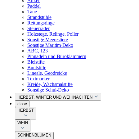
Anker
Paddel
Taue
Strandstühle
Rettungsringe
Steuerräder
Holzstege, Relinge, Poller
Sonstige Meerestiere
Sonstige Maritim-Deko
ABC, 123
Pinnadeln und Büroklammern
Bleistifte
Buntstifte
Lineale, Geodreicke
Textmarker
Kreide, Wachsmalstifte
Sonstige Schul-Deko
HERBST, WINTER UND WEIHNACHTEN
close
HERBST
WEIN
SONNENBLUMEN