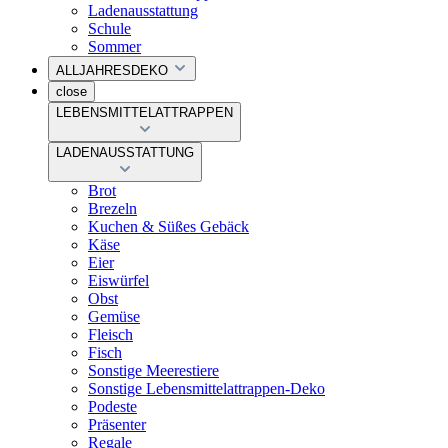
Ladenausstattung
Schule
Sommer
ALLJAHRESDEKO
close
LEBENSMITTELATTRAPPEN
LADENAUSSTATTUNG
Brot
Brezeln
Kuchen & Süßes Gebäck
Käse
Eier
Eiswürfel
Obst
Gemüse
Fleisch
Fisch
Sonstige Meerestiere
Sonstige Lebensmittelattrappen-Deko
Podeste
Präsenter
Regale