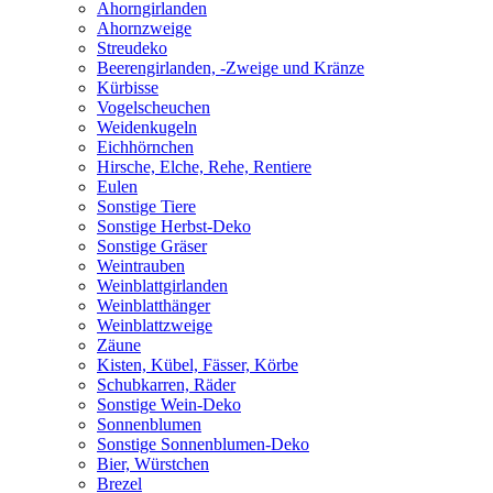
Ahorngirlanden
Ahornzweige
Streudeko
Beerengirlanden, -Zweige und Kränze
Kürbisse
Vogelscheuchen
Weidenkugeln
Eichhörnchen
Hirsche, Elche, Rehe, Rentiere
Eulen
Sonstige Tiere
Sonstige Herbst-Deko
Sonstige Gräser
Weintrauben
Weinblattgirlanden
Weinblatthänger
Weinblattzweige
Zäune
Kisten, Kübel, Fässer, Körbe
Schubkarren, Räder
Sonstige Wein-Deko
Sonnenblumen
Sonstige Sonnenblumen-Deko
Bier, Würstchen
Brezel