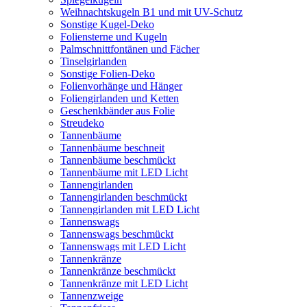
Weihnachtskugeln B1 und mit UV-Schutz
Sonstige Kugel-Deko
Foliensterne und Kugeln
Palmschnittfontänen und Fächer
Tinselgirlanden
Sonstige Folien-Deko
Folienvorhänge und Hänger
Foliengirlanden und Ketten
Geschenkbänder aus Folie
Streudeko
Tannenbäume
Tannenbäume beschneit
Tannenbäume beschmückt
Tannenbäume mit LED Licht
Tannengirlanden
Tannengirlanden beschmückt
Tannengirlanden mit LED Licht
Tannenswags
Tannenswags beschmückt
Tannenswags mit LED Licht
Tannenkränze
Tannenkränze beschmückt
Tannenkränze mit LED Licht
Tannenzweige