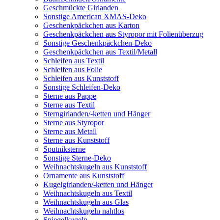
Geschmückte Girlanden
Sonstige American XMAS-Deko
Geschenkpäckchen aus Karton
Geschenkpäckchen aus Styropor mit Folienüberzug
Sonstige Geschenkpäckchen-Deko
Geschenkpäckchen aus Textil/Metall
Schleifen aus Textil
Schleifen aus Folie
Schleifen aus Kunststoff
Sonstige Schleifen-Deko
Sterne aus Pappe
Sterne aus Textil
Sterngirlanden/-ketten und Hänger
Sterne aus Styropor
Sterne aus Metall
Sterne aus Kunststoff
Sputniksterne
Sonstige Sterne-Deko
Weihnachtskugeln aus Kunststoff
Ornamente aus Kunststoff
Kugelgirlanden/-ketten und Hänger
Weihnachtskugeln aus Textil
Weihnachtskugeln aus Glas
Weihnachtskugeln nahtlos
Spiegelkugeln