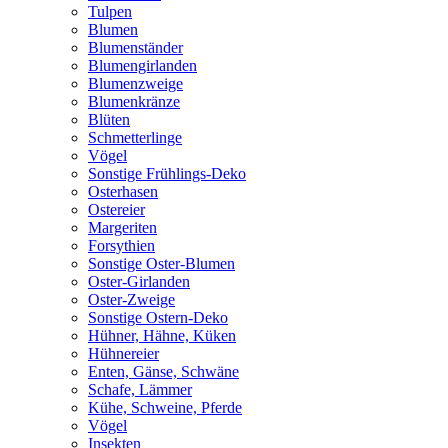
Tulpen
Blumen
Blumenständer
Blumengirlanden
Blumenzweige
Blumenkränze
Blüten
Schmetterlinge
Vögel
Sonstige Frühlings-Deko
Osterhasen
Ostereier
Margeriten
Forsythien
Sonstige Oster-Blumen
Oster-Girlanden
Oster-Zweige
Sonstige Ostern-Deko
Hühner, Hähne, Küken
Hühnereier
Enten, Gänse, Schwäne
Schafe, Lämmer
Kühe, Schweine, Pferde
Vögel
Insekten