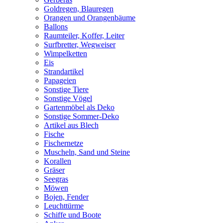
Goldregen, Blauregen
Orangen und Orangenbäume
Ballons
Raumteiler, Koffer, Leiter
Surfbretter, Wegweiser
Wimpelketten
Eis
Strandartikel
Papageien
Sonstige Tiere
Sonstige Vögel
Gartenmöbel als Deko
Sonstige Sommer-Deko
Artikel aus Blech
Fische
Fischernetze
Muscheln, Sand und Steine
Korallen
Gräser
Seegras
Möwen
Bojen, Fender
Leuchttürme
Schiffe und Boote