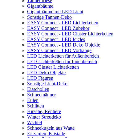
Tannenfriese
Gigantbäume
Gigantbäume mit LED Licht
Sonstige Tannen-Deko
EASY Connect - LED Lichterketten
EASY Connect - LED Zubehör
EASY Connect - LED Cluster Lichterketten
EASY Connect - LED Icicles
EASY Connect - LED Deko Objekte
EASY Connect - LED Vorhänge
LED Lichterketten für Außenbereich
LED Lichterketten für Innenbereich
LED Cluster Lichterketten
LED Deko Objekte
LED Figuren
Sonstige Licht-Deko
Eisschollen
Schneemänner
Eulen
Schlitten
Hirsche, Rentiere
Winter Streudeko
Wichtel
Schneekugeln aus Watte
Eiszapfen, Kristalle