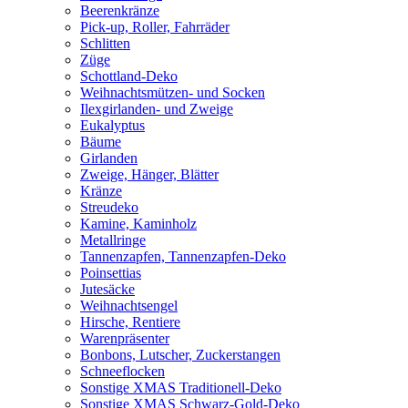
Beerenkränze
Pick-up, Roller, Fahrräder
Schlitten
Züge
Schottland-Deko
Weihnachtsmützen- und Socken
Ilexgirlanden- und Zweige
Eukalyptus
Bäume
Girlanden
Zweige, Hänger, Blätter
Kränze
Streudeko
Kamine, Kaminholz
Metallringe
Tannenzapfen, Tannenzapfen-Deko
Poinsettias
Jutesäcke
Weihnachtsengel
Hirsche, Rentiere
Warenpräsenter
Bonbons, Lutscher, Zuckerstangen
Schneeflocken
Sonstige XMAS Traditionell-Deko
Sonstige XMAS Schwarz-Gold-Deko