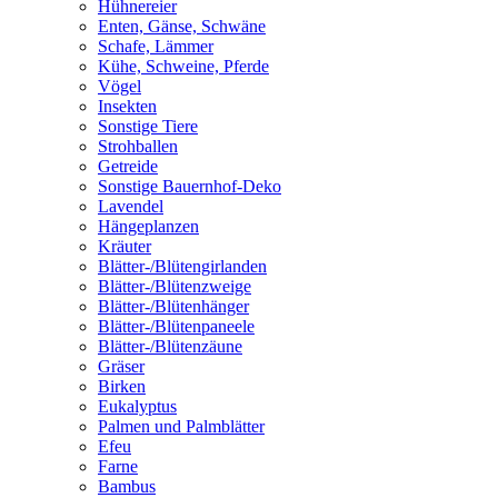
Hühnereier
Enten, Gänse, Schwäne
Schafe, Lämmer
Kühe, Schweine, Pferde
Vögel
Insekten
Sonstige Tiere
Strohballen
Getreide
Sonstige Bauernhof-Deko
Lavendel
Hängeplanzen
Kräuter
Blätter-/Blütengirlanden
Blätter-/Blütenzweige
Blätter-/Blütenhänger
Blätter-/Blütenpaneele
Blätter-/Blütenzäune
Gräser
Birken
Eukalyptus
Palmen und Palmblätter
Efeu
Farne
Bambus