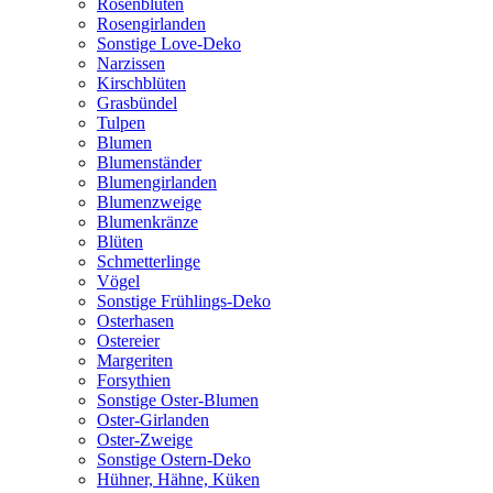
Rosenblüten
Rosengirlanden
Sonstige Love-Deko
Narzissen
Kirschblüten
Grasbündel
Tulpen
Blumen
Blumenständer
Blumengirlanden
Blumenzweige
Blumenkränze
Blüten
Schmetterlinge
Vögel
Sonstige Frühlings-Deko
Osterhasen
Ostereier
Margeriten
Forsythien
Sonstige Oster-Blumen
Oster-Girlanden
Oster-Zweige
Sonstige Ostern-Deko
Hühner, Hähne, Küken