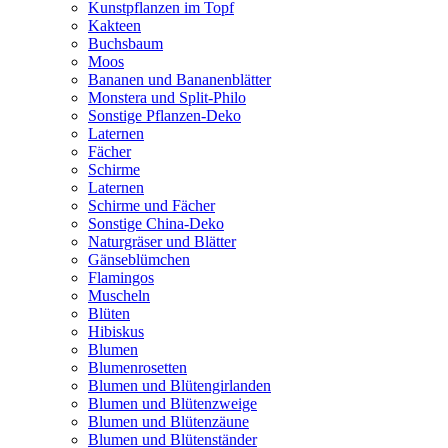
Kunstpflanzen im Topf
Kakteen
Buchsbaum
Moos
Bananen und Bananenblätter
Monstera und Split-Philo
Sonstige Pflanzen-Deko
Laternen
Fächer
Schirme
Laternen
Schirme und Fächer
Sonstige China-Deko
Naturgräser und Blätter
Gänseblümchen
Flamingos
Muscheln
Blüten
Hibiskus
Blumen
Blumenrosetten
Blumen und Blütengirlanden
Blumen und Blütenzweige
Blumen und Blütenzäune
Blumen und Blütenständer