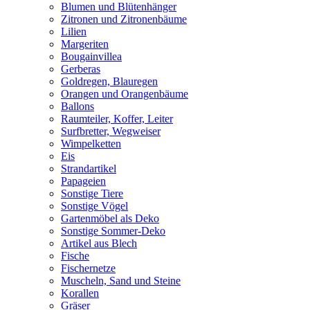
Blumen und Blütenhänger
Zitronen und Zitronenbäume
Lilien
Margeriten
Bougainvillea
Gerberas
Goldregen, Blauregen
Orangen und Orangenbäume
Ballons
Raumteiler, Koffer, Leiter
Surfbretter, Wegweiser
Wimpelketten
Eis
Strandartikel
Papageien
Sonstige Tiere
Sonstige Vögel
Gartenmöbel als Deko
Sonstige Sommer-Deko
Artikel aus Blech
Fische
Fischernetze
Muscheln, Sand und Steine
Korallen
Gräser