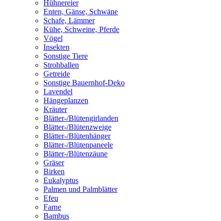
Hühnereier
Enten, Gänse, Schwäne
Schafe, Lämmer
Kühe, Schweine, Pferde
Vögel
Insekten
Sonstige Tiere
Strohballen
Getreide
Sonstige Bauernhof-Deko
Lavendel
Hängeplanzen
Kräuter
Blätter-/Blütengirlanden
Blätter-/Blütenzweige
Blätter-/Blütenhänger
Blätter-/Blütenpaneele
Blätter-/Blütenzäune
Gräser
Birken
Eukalyptus
Palmen und Palmblätter
Efeu
Farne
Bambus