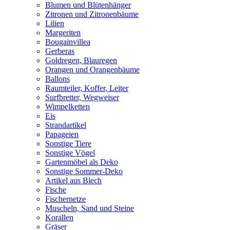
Blumen und Blütenhänger
Zitronen und Zitronenbäume
Lilien
Margeriten
Bougainvillea
Gerberas
Goldregen, Blauregen
Orangen und Orangenbäume
Ballons
Raumteiler, Koffer, Leiter
Surfbretter, Wegweiser
Wimpelketten
Eis
Strandartikel
Papageien
Sonstige Tiere
Sonstige Vögel
Gartenmöbel als Deko
Sonstige Sommer-Deko
Artikel aus Blech
Fische
Fischernetze
Muscheln, Sand und Steine
Korallen
Gräser