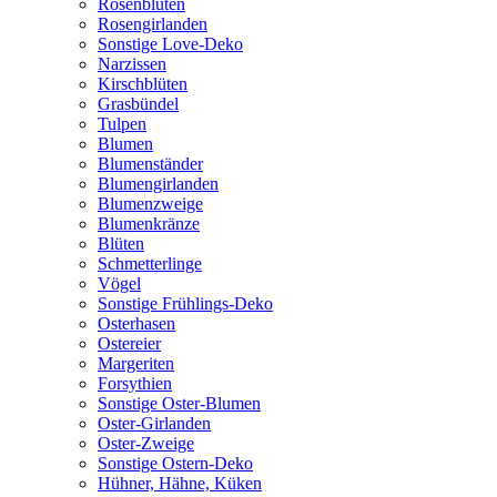
Rosenblüten
Rosengirlanden
Sonstige Love-Deko
Narzissen
Kirschblüten
Grasbündel
Tulpen
Blumen
Blumenständer
Blumengirlanden
Blumenzweige
Blumenkränze
Blüten
Schmetterlinge
Vögel
Sonstige Frühlings-Deko
Osterhasen
Ostereier
Margeriten
Forsythien
Sonstige Oster-Blumen
Oster-Girlanden
Oster-Zweige
Sonstige Ostern-Deko
Hühner, Hähne, Küken