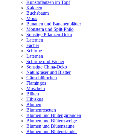
Kunstpflanzen im Topf
Kakteen
Buchsbaum
Moos
Bananen und Bananenblätter
Monstera und Split-Philo
Sonstige Pflanzen-Deko
Laternen
Fächer
Schirme
Laternen
Schirme und Fächer
Sonstige China-Deko
Naturgräser und Blätter
Gänseblümchen
Flamingos
Muscheln
Blüten
Hibiskus
Blumen
Blumenrosetten
Blumen und Blütengirlanden
Blumen und Blütenzweige
Blumen und Blütenzäune
Blumen und Blütenständer