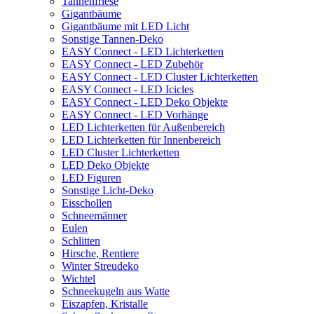
Tannenfriese
Gigantbäume
Gigantbäume mit LED Licht
Sonstige Tannen-Deko
EASY Connect - LED Lichterketten
EASY Connect - LED Zubehör
EASY Connect - LED Cluster Lichterketten
EASY Connect - LED Icicles
EASY Connect - LED Deko Objekte
EASY Connect - LED Vorhänge
LED Lichterketten für Außenbereich
LED Lichterketten für Innenbereich
LED Cluster Lichterketten
LED Deko Objekte
LED Figuren
Sonstige Licht-Deko
Eisschollen
Schneemänner
Eulen
Schlitten
Hirsche, Rentiere
Winter Streudeko
Wichtel
Schneekugeln aus Watte
Eiszapfen, Kristalle