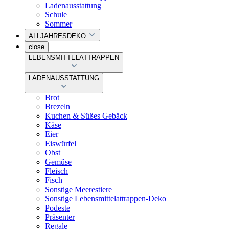
Ladenausstattung
Schule
Sommer
ALLJAHRESDEKO
close
LEBENSMITTELATTRAPPEN
LADENAUSSTATTUNG
Brot
Brezeln
Kuchen & Süßes Gebäck
Käse
Eier
Eiswürfel
Obst
Gemüse
Fleisch
Fisch
Sonstige Meerestiere
Sonstige Lebensmittelattrappen-Deko
Podeste
Präsenter
Regale