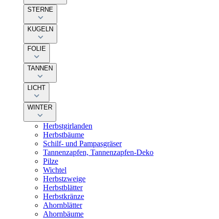
STERNE
KUGELN
FOLIE
TANNEN
LICHT
WINTER
Herbstgirlanden
Herbstbäume
Schilf- und Pampasgräser
Tannenzapfen, Tannenzapfen-Deko
Pilze
Wichtel
Herbstzweige
Herbstblätter
Herbstkränze
Ahornblätter
Ahornbäume