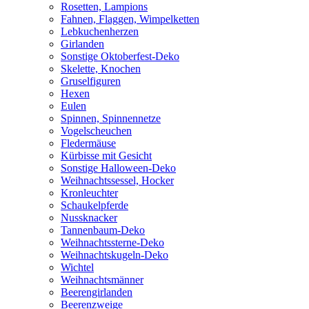
Rosetten, Lampions
Fahnen, Flaggen, Wimpelketten
Lebkuchenherzen
Girlanden
Sonstige Oktoberfest-Deko
Skelette, Knochen
Gruselfiguren
Hexen
Eulen
Spinnen, Spinnennetze
Vogelscheuchen
Fledermäuse
Kürbisse mit Gesicht
Sonstige Halloween-Deko
Weihnachtssessel, Hocker
Kronleuchter
Schaukelpferde
Nussknacker
Tannenbaum-Deko
Weihnachtssterne-Deko
Weihnachtskugeln-Deko
Wichtel
Weihnachtsmänner
Beerengirlanden
Beerenzweige