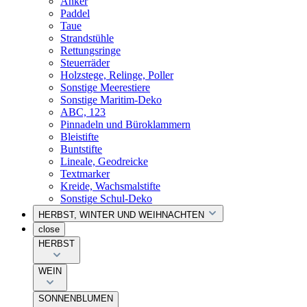
Anker
Paddel
Taue
Strandstühle
Rettungsringe
Steuerräder
Holzstege, Relinge, Poller
Sonstige Meerestiere
Sonstige Maritim-Deko
ABC, 123
Pinnadeln und Büroklammern
Bleistifte
Buntstifte
Lineale, Geodreicke
Textmarker
Kreide, Wachsmalstifte
Sonstige Schul-Deko
HERBST, WINTER UND WEIHNACHTEN
close
HERBST
WEIN
SONNENBLUMEN