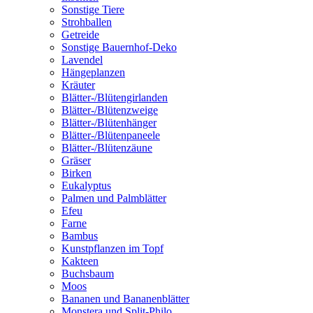
Sonstige Tiere
Strohballen
Getreide
Sonstige Bauernhof-Deko
Lavendel
Hängeplanzen
Kräuter
Blätter-/Blütengirlanden
Blätter-/Blütenzweige
Blätter-/Blütenhänger
Blätter-/Blütenpaneele
Blätter-/Blütenzäune
Gräser
Birken
Eukalyptus
Palmen und Palmblätter
Efeu
Farne
Bambus
Kunstpflanzen im Topf
Kakteen
Buchsbaum
Moos
Bananen und Bananenblätter
Monstera und Split-Philo