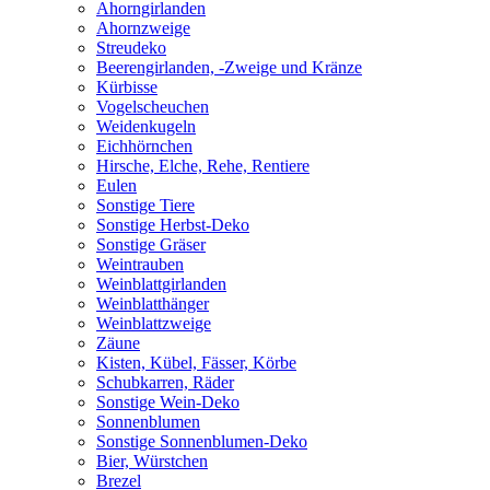
Ahorngirlanden
Ahornzweige
Streudeko
Beerengirlanden, -Zweige und Kränze
Kürbisse
Vogelscheuchen
Weidenkugeln
Eichhörnchen
Hirsche, Elche, Rehe, Rentiere
Eulen
Sonstige Tiere
Sonstige Herbst-Deko
Sonstige Gräser
Weintrauben
Weinblattgirlanden
Weinblatthänger
Weinblattzweige
Zäune
Kisten, Kübel, Fässer, Körbe
Schubkarren, Räder
Sonstige Wein-Deko
Sonnenblumen
Sonstige Sonnenblumen-Deko
Bier, Würstchen
Brezel