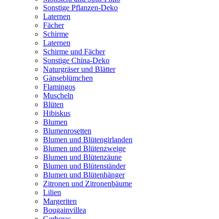
Sonstige Pflanzen-Deko
Laternen
Fächer
Schirme
Laternen
Schirme und Fächer
Sonstige China-Deko
Naturgräser und Blätter
Gänseblümchen
Flamingos
Muscheln
Blüten
Hibiskus
Blumen
Blumenrosetten
Blumen und Blütengirlanden
Blumen und Blütenzweige
Blumen und Blütenzäune
Blumen und Blütenständer
Blumen und Blütenhänger
Zitronen und Zitronenbäume
Lilien
Margeriten
Bougainvillea
Gerberas