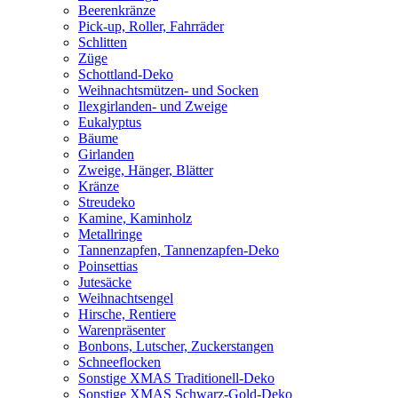
Beerenkränze
Pick-up, Roller, Fahrräder
Schlitten
Züge
Schottland-Deko
Weihnachtsmützen- und Socken
Ilexgirlanden- und Zweige
Eukalyptus
Bäume
Girlanden
Zweige, Hänger, Blätter
Kränze
Streudeko
Kamine, Kaminholz
Metallringe
Tannenzapfen, Tannenzapfen-Deko
Poinsettias
Jutesäcke
Weihnachtsengel
Hirsche, Rentiere
Warenpräsenter
Bonbons, Lutscher, Zuckerstangen
Schneeflocken
Sonstige XMAS Traditionell-Deko
Sonstige XMAS Schwarz-Gold-Deko