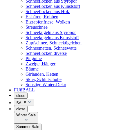
Schneeflocken aus Styropor
Schneeflocken aus Kunststoff
Schneeflocken aus Holz
Eisbären, Robben
Eiszapfenfriese, Wolken
Streuschnee
Schneekugeln aus Styropor
Schneekugeln aus Kunststoff
Zupfschnee, Schneekügelchen
Schneematten, Schneewatte
Schneeflocken diverse
Pinguine
Zweige, Hänger
Bäume
Girlanden, Ketten
Skier, Schlittschuhe
Sonstige Winter-Deko
FUßBALL
close
SALE
close
Winter Sale
Sommer Sale