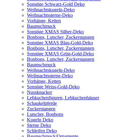
Sonstige Schwarz-Gold Deko
Weihnachtskugeln-Deko
Weihnachtssterne-Deko
Vorhänge, Ketten
Baumschmuck
Sonstige XMAS Silber-Deko
Bonbons, Lutscher, Zuckerstangen
Sonstige XMAS Blau-Gold-Deko
Bonbons, Lutscher, Zuckerstangen
Sonstige XMAS Grün-Gold-Deko
Bonbons, Lutscher, Zuckerstangen
Baumschmuck
Weihnachtskugeln-Deko
Weihnachtssterne-Deko
Vorhänge, Ketten
Sonstige Weiss-Gold-Deko
Nussknacker
Lebkuchenfiguren, Lebkuchenhäuser
Schaukelpferde
Zuckerstangen
Lutscher, Bonbons
Kugeln Deko
Sterne Deko
Schleifen Deko
Baumschmuck/Ornamente