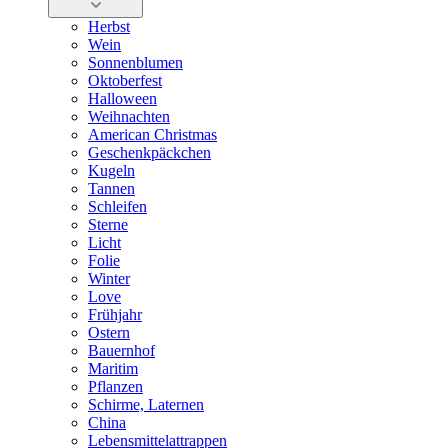
Herbst
Wein
Sonnenblumen
Oktoberfest
Halloween
Weihnachten
American Christmas
Geschenkpäckchen
Kugeln
Tannen
Schleifen
Sterne
Licht
Folie
Winter
Love
Frühjahr
Ostern
Bauernhof
Maritim
Pflanzen
Schirme, Laternen
China
Lebensmittelattrappen