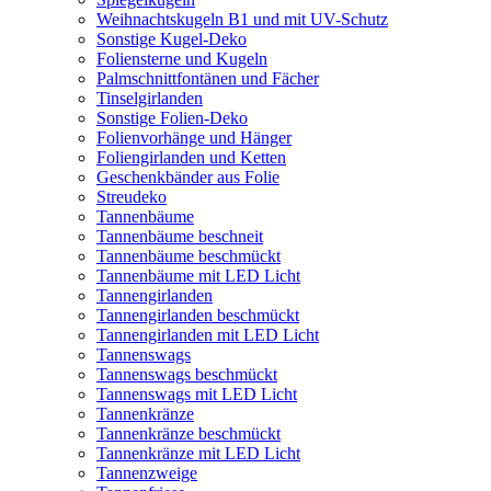
Weihnachtskugeln B1 und mit UV-Schutz
Sonstige Kugel-Deko
Foliensterne und Kugeln
Palmschnittfontänen und Fächer
Tinselgirlanden
Sonstige Folien-Deko
Folienvorhänge und Hänger
Foliengirlanden und Ketten
Geschenkbänder aus Folie
Streudeko
Tannenbäume
Tannenbäume beschneit
Tannenbäume beschmückt
Tannenbäume mit LED Licht
Tannengirlanden
Tannengirlanden beschmückt
Tannengirlanden mit LED Licht
Tannenswags
Tannenswags beschmückt
Tannenswags mit LED Licht
Tannenkränze
Tannenkränze beschmückt
Tannenkränze mit LED Licht
Tannenzweige