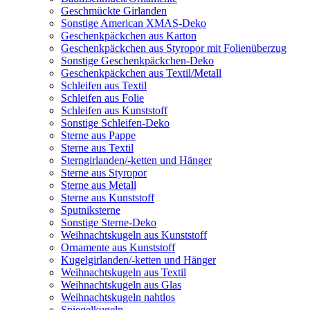
Geschmückte Girlanden
Sonstige American XMAS-Deko
Geschenkpäckchen aus Karton
Geschenkpäckchen aus Styropor mit Folienüberzug
Sonstige Geschenkpäckchen-Deko
Geschenkpäckchen aus Textil/Metall
Schleifen aus Textil
Schleifen aus Folie
Schleifen aus Kunststoff
Sonstige Schleifen-Deko
Sterne aus Pappe
Sterne aus Textil
Sterngirlanden/-ketten und Hänger
Sterne aus Styropor
Sterne aus Metall
Sterne aus Kunststoff
Sputniksterne
Sonstige Sterne-Deko
Weihnachtskugeln aus Kunststoff
Ornamente aus Kunststoff
Kugelgirlanden/-ketten und Hänger
Weihnachtskugeln aus Textil
Weihnachtskugeln aus Glas
Weihnachtskugeln nahtlos
Spiegelkugeln