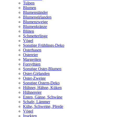
Tulpen
Blumen
Blumenständer
Blumengirlanden
Blumenzweige
Blumenkränze
Blüten
Schmetterlinge
Vögel
Sonstige Frühlings-Deko
Osterhasen
Ostereier
Margeriten
Forsythien
Sonstige Oster-Blumen
Oster-Girlanden
Oster-Zweige
Sonstige Ostern-Deko
Hühner, Hähne, Küken
Hühnereier
Enten, Gänse, Schwäne
Schafe, Lämmer
Kühe, Schweine, Pferde
Vögel
Insekten