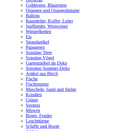
Goldregen, Blauregen
Orangen und Orangenbäume
Ballons
Raumteiler, Koffer, Leiter
Surfbretter, Wegweiser
Wimpelketten
Eis
Strandartikel
Papageien
Sonstige Tiere
Sonstige Vögel
Gartenmöbel als Deko
Sonstige Sommer-Deko
Artikel aus Blech
Fische
Fischernetze
Muscheln, Sand und Steine
Korallen
Gräser
Seegras
Möwen
Bojen, Fender
Leuchttürme
Schiffe und Boote