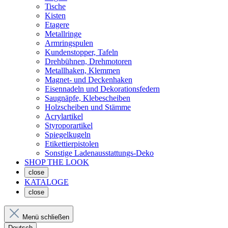
Tische
Kisten
Etagere
Metallringe
Armringspulen
Kundenstopper, Tafeln
Drehbühnen, Drehmotoren
Metallhaken, Klemmen
Magnet- und Deckenhaken
Eisennadeln und Dekorationsfedern
Saugnäpfe, Klebescheiben
Holzscheiben und Stämme
Acrylartikel
Styroporartikel
Spiegelkugeln
Etikettierpistolen
Sonstige Ladenausstattungs-Deko
SHOP THE LOOK
close
KATALOGE
close
Menü schließen
Deutsch