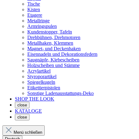
Tische
Kisten
Etagere
Metallringe
Armringspulen
Kundenstopper, Tafeln
Drehbühnen, Drehmotoren
Metallhaken, Klemmen
Magnet- und Deckenhaken
Eisennadeln und Dekorationsfedern
Saugnäpfe, Klebescheiben
Holzscheiben und Stämme
Acrylartikel
Styroporartikel
Spiegelkugeln
Etikettierpistolen
Sonstige Ladenausstattungs-Deko
SHOP THE LOOK
close
KATALOGE
close
Menü schließen
Deutsch