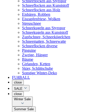
Schneeflocken aus Styropor
Schneeflocken aus Kunststoff
Schneeflocken aus Holz
Eisbären, Robben
Eiszapfenfriese, Wolken
Streuschnee
Schneekugeln aus Styropor
Schneekugeln aus Kunststoff
Zupfschnee, Schneekügelchen
Schneematten, Schneewatte
Schneeflocken diverse
Pinguine
Zweige, Hänger
Bäume
Girlanden, Ketten
Skier, Schlittschuhe
Sonstige Winter-Deko
FUßBALL
close
SALE
close
Winter Sale
Sommer Sale