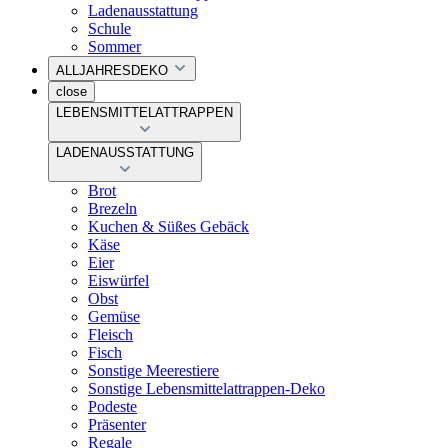
Ladenausstattung
Schule
Sommer
ALLJAHRESDEKO
close
LEBENSMITTELATTRAPPEN
LADENAUSSTATTUNG
Brot
Brezeln
Kuchen & Süßes Gebäck
Käse
Eier
Eiswürfel
Obst
Gemüse
Fleisch
Fisch
Sonstige Meerestiere
Sonstige Lebensmittelattrappen-Deko
Podeste
Präsenter
Regale