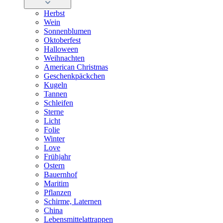
Herbst
Wein
Sonnenblumen
Oktoberfest
Halloween
Weihnachten
American Christmas
Geschenkpäckchen
Kugeln
Tannen
Schleifen
Sterne
Licht
Folie
Winter
Love
Frühjahr
Ostern
Bauernhof
Maritim
Pflanzen
Schirme, Laternen
China
Lebensmittelattrappen