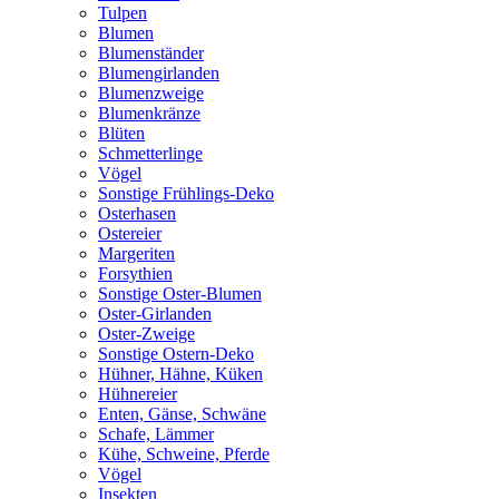
Tulpen
Blumen
Blumenständer
Blumengirlanden
Blumenzweige
Blumenkränze
Blüten
Schmetterlinge
Vögel
Sonstige Frühlings-Deko
Osterhasen
Ostereier
Margeriten
Forsythien
Sonstige Oster-Blumen
Oster-Girlanden
Oster-Zweige
Sonstige Ostern-Deko
Hühner, Hähne, Küken
Hühnereier
Enten, Gänse, Schwäne
Schafe, Lämmer
Kühe, Schweine, Pferde
Vögel
Insekten