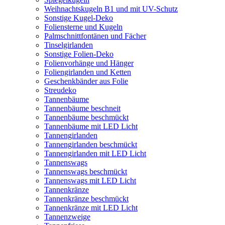
Weihnachtskugeln B1 und mit UV-Schutz
Sonstige Kugel-Deko
Foliensterne und Kugeln
Palmschnittfontänen und Fächer
Tinselgirlanden
Sonstige Folien-Deko
Folienvorhänge und Hänger
Foliengirlanden und Ketten
Geschenkbänder aus Folie
Streudeko
Tannenbäume
Tannenbäume beschneit
Tannenbäume beschmückt
Tannenbäume mit LED Licht
Tannengirlanden
Tannengirlanden beschmückt
Tannengirlanden mit LED Licht
Tannenswags
Tannenswags beschmückt
Tannenswags mit LED Licht
Tannenkränze
Tannenkränze beschmückt
Tannenkränze mit LED Licht
Tannenzweige