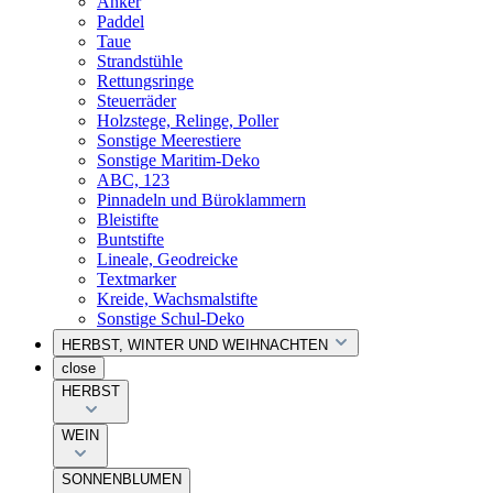
Anker
Paddel
Taue
Strandstühle
Rettungsringe
Steuerräder
Holzstege, Relinge, Poller
Sonstige Meerestiere
Sonstige Maritim-Deko
ABC, 123
Pinnadeln und Büroklammern
Bleistifte
Buntstifte
Lineale, Geodreicke
Textmarker
Kreide, Wachsmalstifte
Sonstige Schul-Deko
HERBST, WINTER UND WEIHNACHTEN
close
HERBST
WEIN
SONNENBLUMEN