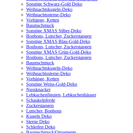
Sonstige Schwarz-Gold Deko
Weihnachtskugeln-Deko
Weihnachtssterne-Deko
Vorhänge, Ketten
Baumschmuck
Sonstige XMAS Silber-Deko
Bonbons, Lutscher, Zuckerstangen
Sonstige XMAS Blau-Gold-Deko
Bonbons, Lutscher, Zuckerstangen
Sonstige XMAS Grün-Gold-Deko
Bonbons, Lutscher, Zuckerstangen
Baumschmuck
Weihnachtskugeln-Deko
Weihnachtssterne-Deko
Vorhänge, Ketten
Sonstige Weiss-Gold-Deko
Nussknacker
Lebkuchenfiguren, Lebkuchenhäuser
Schaukelpferde
Zuckerstangen
Lutscher, Bonbons
Kugeln Deko
Sterne Deko
Schleifen Deko
Baumschmuck/Ornamente