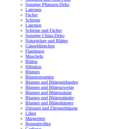
Sonstige Pflanzen-Deko
Laternen
Fächer
Schirme
Laternen
Schirme und Fächer
Sonstige China-Deko
Naturgräser und Blätter
Gänseblümchen
Flamingos
Muscheln
Blüten
Hibiskus
Blumen
Blumenrosetten
Blumen und Blütengirlanden
Blumen und Blütenzweige
Blumen und Blütenzäune
Blumen und Blütenständer
Blumen und Blütenhänger
Zitronen und Zitronenbäume
Lilien
Margeriten
Bougainvillea
Gerberas