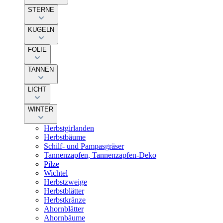
STERNE
KUGELN
FOLIE
TANNEN
LICHT
WINTER
Herbstgirlanden
Herbstbäume
Schilf- und Pampasgräser
Tannenzapfen, Tannenzapfen-Deko
Pilze
Wichtel
Herbstzweige
Herbstblätter
Herbstkränze
Ahornblätter
Ahornbäume