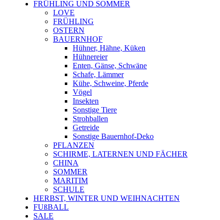
FRÜHLING UND SOMMER
LOVE
FRÜHLING
OSTERN
BAUERNHOF
Hühner, Hähne, Küken
Hühnereier
Enten, Gänse, Schwäne
Schafe, Lämmer
Kühe, Schweine, Pferde
Vögel
Insekten
Sonstige Tiere
Strohballen
Getreide
Sonstige Bauernhof-Deko
PFLANZEN
SCHIRME, LATERNEN UND FÄCHER
CHINA
SOMMER
MARITIM
SCHULE
HERBST, WINTER UND WEIHNACHTEN
FUßBALL
SALE