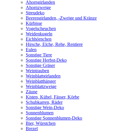
Ahorngirlanden
Ahornzweige
Streudeko
Beerengirlanden, -Zweige und Kränze
Kürbisse
Vogelscheuchen
Weidenkugeln
Eichhörnchen
Hirsche, Elche, Rehe, Rentiere
Eulen
Sonstige Tiere
Sonstige Herbst-Deko
Sonstige Gräser
Weintrauben
Weinblattgirlanden
Weinblatthänger
Weinblattzweige
Zäune
Kisten, Kübel, Fässer, Körbe
Schubkarren, Räder
Sonstige Wein-Deko
Sonnenblumen
Sonstige Sonnenblumen-Deko
Bier, Würstchen
Brezel