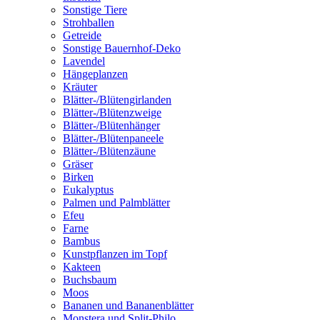
Sonstige Tiere
Strohballen
Getreide
Sonstige Bauernhof-Deko
Lavendel
Hängeplanzen
Kräuter
Blätter-/Blütengirlanden
Blätter-/Blütenzweige
Blätter-/Blütenhänger
Blätter-/Blütenpaneele
Blätter-/Blütenzäune
Gräser
Birken
Eukalyptus
Palmen und Palmblätter
Efeu
Farne
Bambus
Kunstpflanzen im Topf
Kakteen
Buchsbaum
Moos
Bananen und Bananenblätter
Monstera und Split-Philo