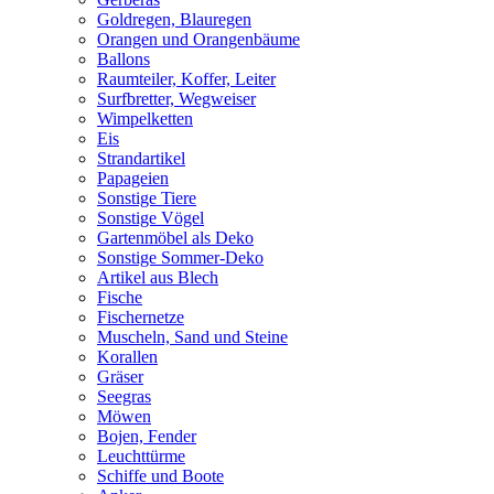
Goldregen, Blauregen
Orangen und Orangenbäume
Ballons
Raumteiler, Koffer, Leiter
Surfbretter, Wegweiser
Wimpelketten
Eis
Strandartikel
Papageien
Sonstige Tiere
Sonstige Vögel
Gartenmöbel als Deko
Sonstige Sommer-Deko
Artikel aus Blech
Fische
Fischernetze
Muscheln, Sand und Steine
Korallen
Gräser
Seegras
Möwen
Bojen, Fender
Leuchttürme
Schiffe und Boote