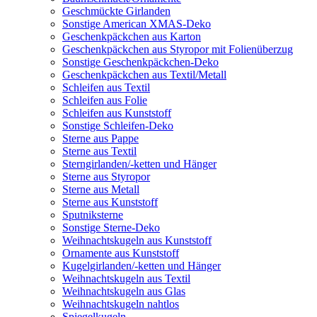
Geschmückte Girlanden
Sonstige American XMAS-Deko
Geschenkpäckchen aus Karton
Geschenkpäckchen aus Styropor mit Folienüberzug
Sonstige Geschenkpäckchen-Deko
Geschenkpäckchen aus Textil/Metall
Schleifen aus Textil
Schleifen aus Folie
Schleifen aus Kunststoff
Sonstige Schleifen-Deko
Sterne aus Pappe
Sterne aus Textil
Sterngirlanden/-ketten und Hänger
Sterne aus Styropor
Sterne aus Metall
Sterne aus Kunststoff
Sputniksterne
Sonstige Sterne-Deko
Weihnachtskugeln aus Kunststoff
Ornamente aus Kunststoff
Kugelgirlanden/-ketten und Hänger
Weihnachtskugeln aus Textil
Weihnachtskugeln aus Glas
Weihnachtskugeln nahtlos
Spiegelkugeln