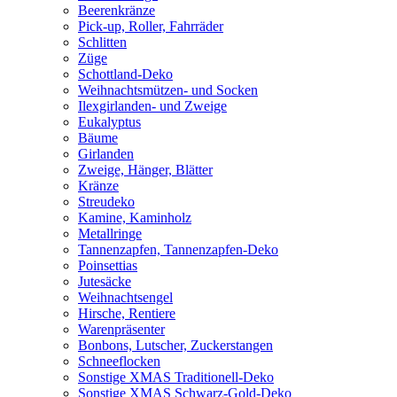
Beerenkränze
Pick-up, Roller, Fahrräder
Schlitten
Züge
Schottland-Deko
Weihnachtsmützen- und Socken
Ilexgirlanden- und Zweige
Eukalyptus
Bäume
Girlanden
Zweige, Hänger, Blätter
Kränze
Streudeko
Kamine, Kaminholz
Metallringe
Tannenzapfen, Tannenzapfen-Deko
Poinsettias
Jutesäcke
Weihnachtsengel
Hirsche, Rentiere
Warenpräsenter
Bonbons, Lutscher, Zuckerstangen
Schneeflocken
Sonstige XMAS Traditionell-Deko
Sonstige XMAS Schwarz-Gold-Deko