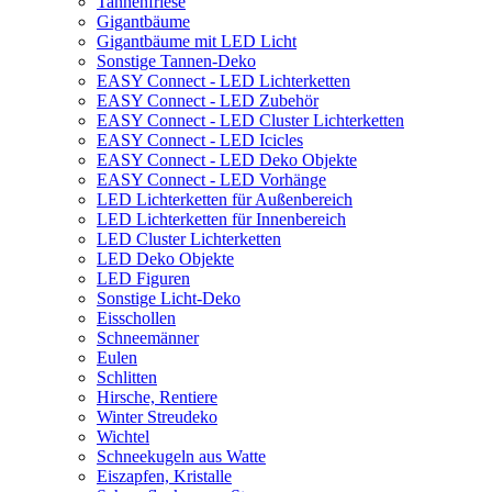
Tannenfriese
Gigantbäume
Gigantbäume mit LED Licht
Sonstige Tannen-Deko
EASY Connect - LED Lichterketten
EASY Connect - LED Zubehör
EASY Connect - LED Cluster Lichterketten
EASY Connect - LED Icicles
EASY Connect - LED Deko Objekte
EASY Connect - LED Vorhänge
LED Lichterketten für Außenbereich
LED Lichterketten für Innenbereich
LED Cluster Lichterketten
LED Deko Objekte
LED Figuren
Sonstige Licht-Deko
Eisschollen
Schneemänner
Eulen
Schlitten
Hirsche, Rentiere
Winter Streudeko
Wichtel
Schneekugeln aus Watte
Eiszapfen, Kristalle