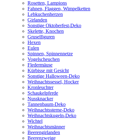
Rosetten, Lampions
Fahnen, Flaggen, Wimpelketten
Lebkuchenherzen
Girlanden
Sonstige Oktoberfest-Deko
Skelette, Knochen
Gruselfiguren
Hexen
Eulen
Spinnen, Spinnennetze
Vogelscheuchen
Fledermäuse
Kürbisse mit Gesicht
Sonstige Halloween-Deko
Weihnachtssessel, Hocker
Kronleuchter
Schaukelpferde
Nussknacker
Tannenbaum-Deko
Weihnachtssterne-Deko
Weihnachtskugeln-Deko
Wichtel
Weihnachtsmänner
Beerengirlanden
Beerenzweige