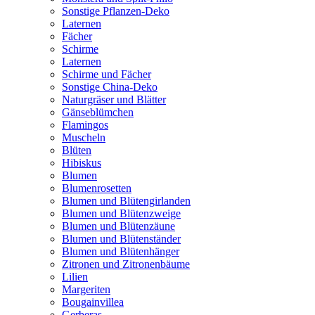
Sonstige Pflanzen-Deko
Laternen
Fächer
Schirme
Laternen
Schirme und Fächer
Sonstige China-Deko
Naturgräser und Blätter
Gänseblümchen
Flamingos
Muscheln
Blüten
Hibiskus
Blumen
Blumenrosetten
Blumen und Blütengirlanden
Blumen und Blütenzweige
Blumen und Blütenzäune
Blumen und Blütenständer
Blumen und Blütenhänger
Zitronen und Zitronenbäume
Lilien
Margeriten
Bougainvillea
Gerberas