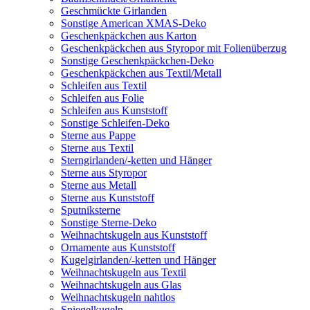
Geschmückte Girlanden
Sonstige American XMAS-Deko
Geschenkpäckchen aus Karton
Geschenkpäckchen aus Styropor mit Folienüberzug
Sonstige Geschenkpäckchen-Deko
Geschenkpäckchen aus Textil/Metall
Schleifen aus Textil
Schleifen aus Folie
Schleifen aus Kunststoff
Sonstige Schleifen-Deko
Sterne aus Pappe
Sterne aus Textil
Sterngirlanden/-ketten und Hänger
Sterne aus Styropor
Sterne aus Metall
Sterne aus Kunststoff
Sputniksterne
Sonstige Sterne-Deko
Weihnachtskugeln aus Kunststoff
Ornamente aus Kunststoff
Kugelgirlanden/-ketten und Hänger
Weihnachtskugeln aus Textil
Weihnachtskugeln aus Glas
Weihnachtskugeln nahtlos
Spiegelkugeln