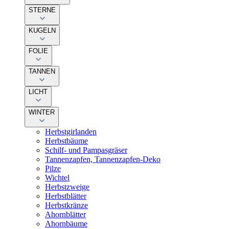
STERNE
KUGELN
FOLIE
TANNEN
LICHT
WINTER
Herbstgirlanden
Herbstbäume
Schilf- und Pampasgräser
Tannenzapfen, Tannenzapfen-Deko
Pilze
Wichtel
Herbstzweige
Herbstblätter
Herbstkränze
Ahornblätter
Ahornbäume