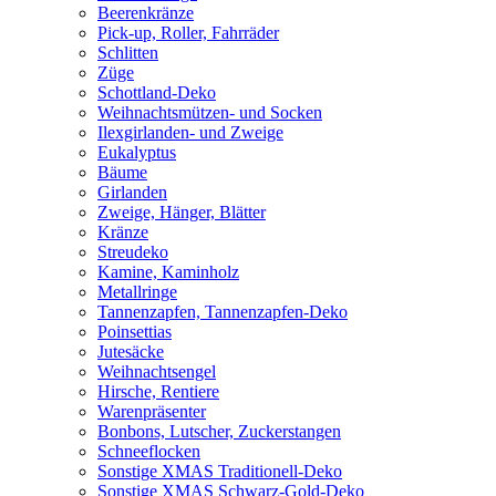
Beerenkränze
Pick-up, Roller, Fahrräder
Schlitten
Züge
Schottland-Deko
Weihnachtsmützen- und Socken
Ilexgirlanden- und Zweige
Eukalyptus
Bäume
Girlanden
Zweige, Hänger, Blätter
Kränze
Streudeko
Kamine, Kaminholz
Metallringe
Tannenzapfen, Tannenzapfen-Deko
Poinsettias
Jutesäcke
Weihnachtsengel
Hirsche, Rentiere
Warenpräsenter
Bonbons, Lutscher, Zuckerstangen
Schneeflocken
Sonstige XMAS Traditionell-Deko
Sonstige XMAS Schwarz-Gold-Deko