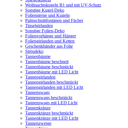
Weihnachtskugeln B1 und mit UV-Schutz
Sonstige Kugel-Deko
Foliensterne und Kugeln
Palmschnittfontänen und Fächer
Tinselgirlanden
Sonstige Folien-Deko
Folienvorhänge und Hänger
Foliengirlanden und Ketten
Geschenkbänder aus Folie
Streudeko
Tannenbäume
Tannenbäume beschneit
Tannenbäume beschmückt
Tannenbäume mit LED Licht
Tannengirlanden
Tannengirlanden beschmückt
Tannengirlanden mit LED Licht
Tannenswags
Tannenswags beschmückt
Tannenswags mit LED Licht
Tannenkränze
Tannenkränze beschmückt
Tannenkränze mit LED Licht
Tannenzweige