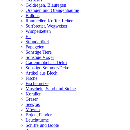
Goldregen, Blauregen
Orangen und Orangenbäume
Ballons
Raumteiler, Koffer, Leiter
Surfbretter, Wegweiser
Wimpelketten
Eis
Strandartikel
Papageien
Sonstige Tiere
Sonstige Vögel
Gartenmöbel als Deko
Sonstige Sommer-Deko
Artikel aus Blech
Fische
Fischernetze
Muscheln, Sand und Steine
Korallen
Gräser
Seegras
Möwen
Bojen, Fender
Leuchttürme
Schiffe und Boote