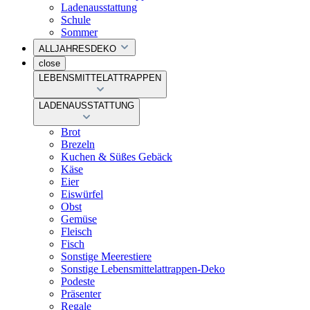
Ladenausstattung
Schule
Sommer
ALLJAHRESDEKO
close
LEBENSMITTELATTRAPPEN
LADENAUSSTATTUNG
Brot
Brezeln
Kuchen & Süßes Gebäck
Käse
Eier
Eiswürfel
Obst
Gemüse
Fleisch
Fisch
Sonstige Meerestiere
Sonstige Lebensmittelattrappen-Deko
Podeste
Präsenter
Regale