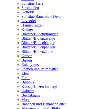
Sonstige Tiere
Strohballen
Getreide
Sonstige Bauernhof-Deko
Lavendel
Hängeplanzen
Kräuter
Blätter-/Blütengirlanden
Blätter-/Blütenzweige
Blätter-/Blütenhänger
Blätter-/Blütenpaneele
Blätter-/Blütenzäune
Gräser
Birken
Eukalyptus
Palmen und Palmblätter
Efeu
Farne
Bambus
Kunstpflanzen im Topf
Kakteen
Buchsbaum
Moos
Bananen und Bananenblätter
Monstera und Split-Philo