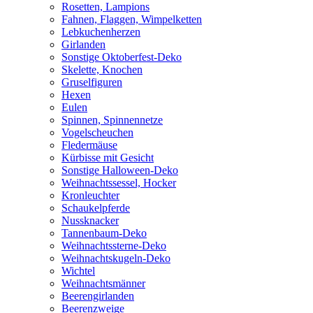
Rosetten, Lampions
Fahnen, Flaggen, Wimpelketten
Lebkuchenherzen
Girlanden
Sonstige Oktoberfest-Deko
Skelette, Knochen
Gruselfiguren
Hexen
Eulen
Spinnen, Spinnennetze
Vogelscheuchen
Fledermäuse
Kürbisse mit Gesicht
Sonstige Halloween-Deko
Weihnachtssessel, Hocker
Kronleuchter
Schaukelpferde
Nussknacker
Tannenbaum-Deko
Weihnachtssterne-Deko
Weihnachtskugeln-Deko
Wichtel
Weihnachtsmänner
Beerengirlanden
Beerenzweige