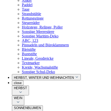
Anker
Paddel
Taue
Strandstühle
Rettungsringe
Steuerräder
Holzstege, Relinge, Poller
Sonstige Meerestiere
Sonstige Maritim-Deko
ABC, 123
Pinnadeln und Büroklammern
Bleistifte
Buntstifte
Lineale, Geodreicke
Textmarker
Kreide, Wachsmalstifte
Sonstige Schul-Deko
HERBST, WINTER UND WEIHNACHTEN
close
HERBST
WEIN
SONNENBLUMEN