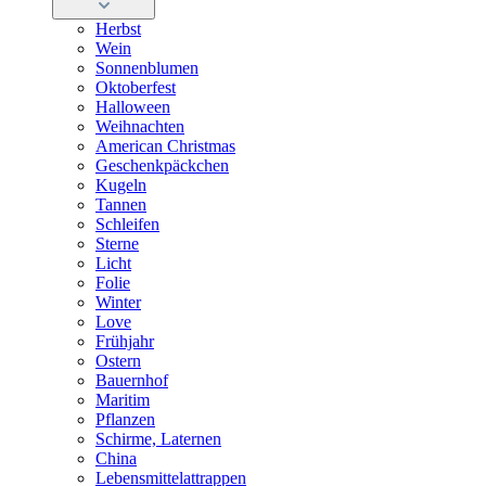
Herbst
Wein
Sonnenblumen
Oktoberfest
Halloween
Weihnachten
American Christmas
Geschenkpäckchen
Kugeln
Tannen
Schleifen
Sterne
Licht
Folie
Winter
Love
Frühjahr
Ostern
Bauernhof
Maritim
Pflanzen
Schirme, Laternen
China
Lebensmittelattrappen