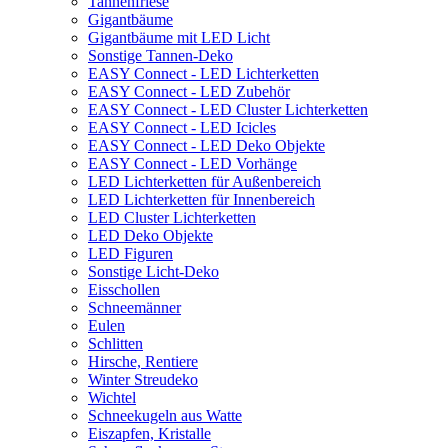
Tannenfriese
Gigantbäume
Gigantbäume mit LED Licht
Sonstige Tannen-Deko
EASY Connect - LED Lichterketten
EASY Connect - LED Zubehör
EASY Connect - LED Cluster Lichterketten
EASY Connect - LED Icicles
EASY Connect - LED Deko Objekte
EASY Connect - LED Vorhänge
LED Lichterketten für Außenbereich
LED Lichterketten für Innenbereich
LED Cluster Lichterketten
LED Deko Objekte
LED Figuren
Sonstige Licht-Deko
Eisschollen
Schneemänner
Eulen
Schlitten
Hirsche, Rentiere
Winter Streudeko
Wichtel
Schneekugeln aus Watte
Eiszapfen, Kristalle