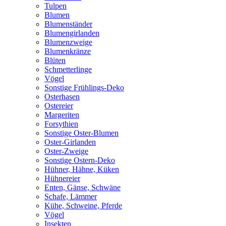
Tulpen
Blumen
Blumenständer
Blumengirlanden
Blumenzweige
Blumenkränze
Blüten
Schmetterlinge
Vögel
Sonstige Frühlings-Deko
Osterhasen
Ostereier
Margeriten
Forsythien
Sonstige Oster-Blumen
Oster-Girlanden
Oster-Zweige
Sonstige Ostern-Deko
Hühner, Hähne, Küken
Hühnereier
Enten, Gänse, Schwäne
Schafe, Lämmer
Kühe, Schweine, Pferde
Vögel
Insekten