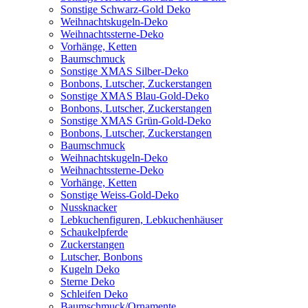
Sonstige Schwarz-Gold Deko
Weihnachtskugeln-Deko
Weihnachtssterne-Deko
Vorhänge, Ketten
Baumschmuck
Sonstige XMAS Silber-Deko
Bonbons, Lutscher, Zuckerstangen
Sonstige XMAS Blau-Gold-Deko
Bonbons, Lutscher, Zuckerstangen
Sonstige XMAS Grün-Gold-Deko
Bonbons, Lutscher, Zuckerstangen
Baumschmuck
Weihnachtskugeln-Deko
Weihnachtssterne-Deko
Vorhänge, Ketten
Sonstige Weiss-Gold-Deko
Nussknacker
Lebkuchenfiguren, Lebkuchenhäuser
Schaukelpferde
Zuckerstangen
Lutscher, Bonbons
Kugeln Deko
Sterne Deko
Schleifen Deko
Baumschmuck/Ornamente