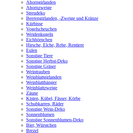
Ahorngirlanden
Ahornzweige
Streudeko
Beerengirlanden, -Zweige und Kränze
Kürbisse
Vogelscheuchen
Weidenkugeln
Eichhörnchen
Hirsche, Elche, Rehe, Rentiere
Eulen
Sonstige Tiere
Sonstige Herbst-Deko
Sonstige Gräser
Weintrauben
Weinblattgirlanden
Weinblatthänger
Weinblattzweige
Zäune
Kisten, Kübel, Fässer, Körbe
Schubkarren, Räder
Sonstige Wein-Deko
Sonnenblumen
Sonstige Sonnenblumen-Deko
Bier, Würstchen
Brezel