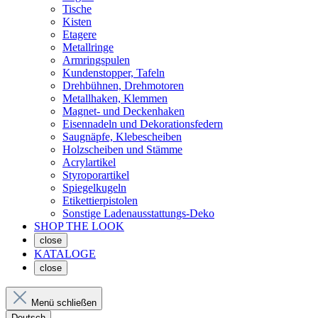
Tische
Kisten
Etagere
Metallringe
Armringspulen
Kundenstopper, Tafeln
Drehbühnen, Drehmotoren
Metallhaken, Klemmen
Magnet- und Deckenhaken
Eisennadeln und Dekorationsfedern
Saugnäpfe, Klebescheiben
Holzscheiben und Stämme
Acrylartikel
Styroporartikel
Spiegelkugeln
Etikettierpistolen
Sonstige Ladenausstattungs-Deko
SHOP THE LOOK
close
KATALOGE
close
Menü schließen
Deutsch