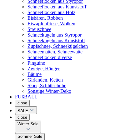
Schneeflocken aus Styropor
Schneeflocken aus Kunststoff
Schneeflocken aus Holz
Eisbären, Robben
Eiszapfenfriese, Wolken
Streuschnee
Schneekugeln aus Styropor
Schneekugeln aus Kunststoff
Zupfschnee, Schneekügelchen
Schneematten, Schneewatte
Schneeflocken diverse
Pinguine
Zweige, Hänger
Bäume
Girlanden, Ketten
Skier, Schlittschuhe
Sonstige Winter-Deko
FUßBALL
close
SALE
close
Winter Sale
Sommer Sale