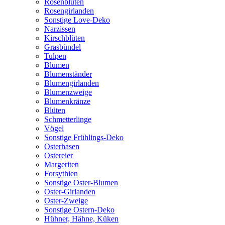
Rosenblüten
Rosengirlanden
Sonstige Love-Deko
Narzissen
Kirschblüten
Grasbündel
Tulpen
Blumen
Blumenständer
Blumengirlanden
Blumenzweige
Blumenkränze
Blüten
Schmetterlinge
Vögel
Sonstige Frühlings-Deko
Osterhasen
Ostereier
Margeriten
Forsythien
Sonstige Oster-Blumen
Oster-Girlanden
Oster-Zweige
Sonstige Ostern-Deko
Hühner, Hähne, Küken