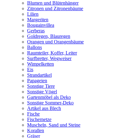
Blumen und Blütenhänger
Zitronen und Zitronenbäume
Lilien
Margeriten
Bougainvillea
Gerberas
Goldregen, Blauregen
Orangen und Orangenbäume
Ballons
Raumteiler, Koffer, Leiter
Surfbretter, Wegweiser
Wimpelketten
Eis
Strandartikel
Papageien
Sonstige Tiere
Sonstige Vögel
Gartenmöbel als Deko
Sonstige Sommer-Deko
Artikel aus Blech
Fische
Fischernetze
Muscheln, Sand und Steine
Korallen
Gräser