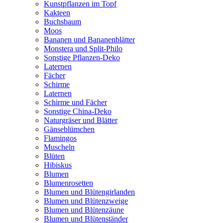
Kunstpflanzen im Topf
Kakteen
Buchsbaum
Moos
Bananen und Bananenblätter
Monstera und Split-Philo
Sonstige Pflanzen-Deko
Laternen
Fächer
Schirme
Laternen
Schirme und Fächer
Sonstige China-Deko
Naturgräser und Blätter
Gänseblümchen
Flamingos
Muscheln
Blüten
Hibiskus
Blumen
Blumenrosetten
Blumen und Blütengirlanden
Blumen und Blütenzweige
Blumen und Blütenzäune
Blumen und Blütenständer