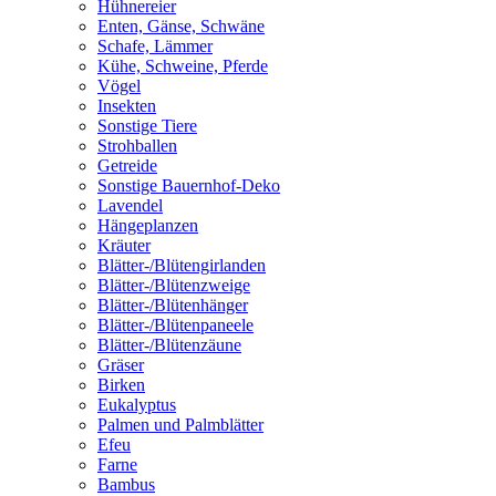
Hühnereier
Enten, Gänse, Schwäne
Schafe, Lämmer
Kühe, Schweine, Pferde
Vögel
Insekten
Sonstige Tiere
Strohballen
Getreide
Sonstige Bauernhof-Deko
Lavendel
Hängeplanzen
Kräuter
Blätter-/Blütengirlanden
Blätter-/Blütenzweige
Blätter-/Blütenhänger
Blätter-/Blütenpaneele
Blätter-/Blütenzäune
Gräser
Birken
Eukalyptus
Palmen und Palmblätter
Efeu
Farne
Bambus