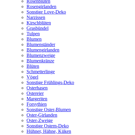
Rosenblüten
Rosengirlanden
Sonstige Love-Deko
Narzissen
Kirschblüten
Grasbündel
Tulpen
Blumen
Blumenständer
Blumengirlanden
Blumenzweige
Blumenkränze
Blüten
Schmetterlinge
Vögel
Sonstige Frühlings-Deko
Osterhasen
Ostereier
Margeriten
Forsythien
Sonstige Oster-Blumen
Oster-Girlanden
Oster-Zweige
Sonstige Ostern-Deko
Hühner, Hähne, Küken