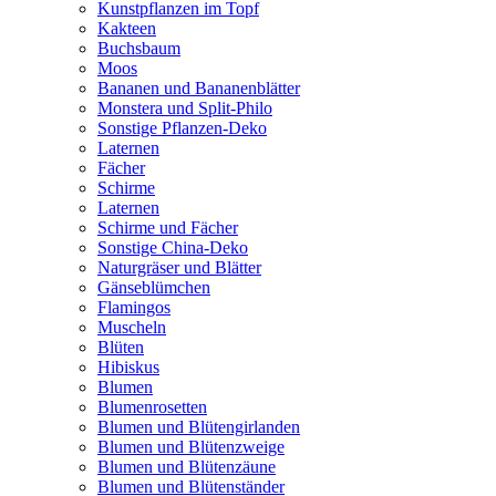
Kunstpflanzen im Topf
Kakteen
Buchsbaum
Moos
Bananen und Bananenblätter
Monstera und Split-Philo
Sonstige Pflanzen-Deko
Laternen
Fächer
Schirme
Laternen
Schirme und Fächer
Sonstige China-Deko
Naturgräser und Blätter
Gänseblümchen
Flamingos
Muscheln
Blüten
Hibiskus
Blumen
Blumenrosetten
Blumen und Blütengirlanden
Blumen und Blütenzweige
Blumen und Blütenzäune
Blumen und Blütenständer