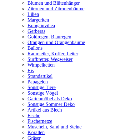
Blumen und Blütenhänger
Zitronen und Zitronenbäume
Lilien
Margeriten
Bougainvillea
Gerberas
Goldregen, Blauregen
Orangen und Orangenbäume
Ballons
Raumteiler, Koffer, Leiter
Surfbretter, Wegweiser
Wimpelketten
Eis
Strandartikel
Papageien
Sonstige Tiere
Sonstige Vögel
Gartenmöbel als Deko
Sonstige Sommer-Deko
Artikel aus Blech
Fische
Fischernetze
Muscheln, Sand und Steine
Korallen
Gräser