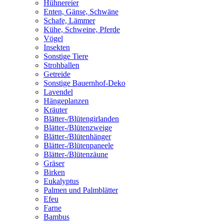
Hühnereier
Enten, Gänse, Schwäne
Schafe, Lämmer
Kühe, Schweine, Pferde
Vögel
Insekten
Sonstige Tiere
Strohballen
Getreide
Sonstige Bauernhof-Deko
Lavendel
Hängeplanzen
Kräuter
Blätter-/Blütengirlanden
Blätter-/Blütenzweige
Blätter-/Blütenhänger
Blätter-/Blütenpaneele
Blätter-/Blütenzäune
Gräser
Birken
Eukalyptus
Palmen und Palmblätter
Efeu
Farne
Bambus