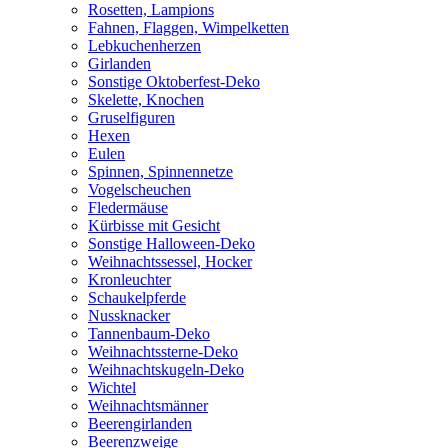
Rosetten, Lampions
Fahnen, Flaggen, Wimpelketten
Lebkuchenherzen
Girlanden
Sonstige Oktoberfest-Deko
Skelette, Knochen
Gruselfiguren
Hexen
Eulen
Spinnen, Spinnennetze
Vogelscheuchen
Fledermäuse
Kürbisse mit Gesicht
Sonstige Halloween-Deko
Weihnachtssessel, Hocker
Kronleuchter
Schaukelpferde
Nussknacker
Tannenbaum-Deko
Weihnachtssterne-Deko
Weihnachtskugeln-Deko
Wichtel
Weihnachtsmänner
Beerengirlanden
Beerenzweige