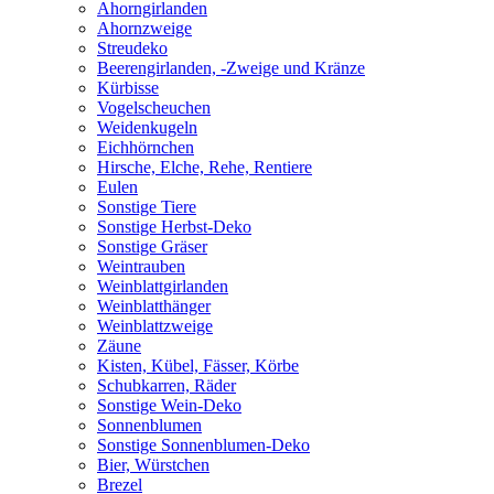
Ahorngirlanden
Ahornzweige
Streudeko
Beerengirlanden, -Zweige und Kränze
Kürbisse
Vogelscheuchen
Weidenkugeln
Eichhörnchen
Hirsche, Elche, Rehe, Rentiere
Eulen
Sonstige Tiere
Sonstige Herbst-Deko
Sonstige Gräser
Weintrauben
Weinblattgirlanden
Weinblatthänger
Weinblattzweige
Zäune
Kisten, Kübel, Fässer, Körbe
Schubkarren, Räder
Sonstige Wein-Deko
Sonnenblumen
Sonstige Sonnenblumen-Deko
Bier, Würstchen
Brezel