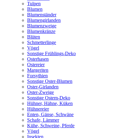
Tulpen
Blumen
Blumenständer
Blumengirlanden
Blumenzweige
Blumenkränze
Blüten
Schmetterlinge
Vögel
Sonstige Frühlings-Deko
Osterhasen
Ostereier
Margeriten
Forsythien
Sonstige Oster-Blumen
Oster-Girlanden
Oster-Zweige
Sonstige Ostern-Deko
Hühner, Hähne, Küken
Hühnereier
Enten, Gänse, Schwäne
Schafe, Lämmer
Kühe, Schweine, Pferde
Vögel
Insekten