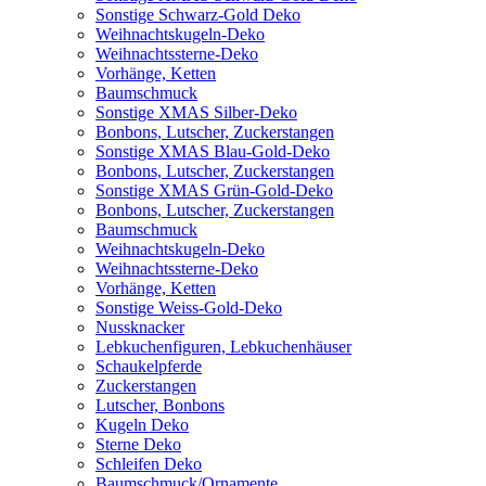
Sonstige Schwarz-Gold Deko
Weihnachtskugeln-Deko
Weihnachtssterne-Deko
Vorhänge, Ketten
Baumschmuck
Sonstige XMAS Silber-Deko
Bonbons, Lutscher, Zuckerstangen
Sonstige XMAS Blau-Gold-Deko
Bonbons, Lutscher, Zuckerstangen
Sonstige XMAS Grün-Gold-Deko
Bonbons, Lutscher, Zuckerstangen
Baumschmuck
Weihnachtskugeln-Deko
Weihnachtssterne-Deko
Vorhänge, Ketten
Sonstige Weiss-Gold-Deko
Nussknacker
Lebkuchenfiguren, Lebkuchenhäuser
Schaukelpferde
Zuckerstangen
Lutscher, Bonbons
Kugeln Deko
Sterne Deko
Schleifen Deko
Baumschmuck/Ornamente