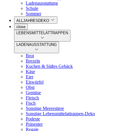
Ladenausstattung
Schule
Sommer
ALLJAHRESDEKO
close
LEBENSMITTELATTRAPPEN
LADENAUSSTATTUNG
Brot
Brezeln
Kuchen & Süßes Gebäck
Käse
Eier
Eiswürfel
Obst
Gemüse
Fleisch
Fisch
Sonstige Meerestiere
Sonstige Lebensmittelattrappen-Deko
Podeste
Präsenter
Regale