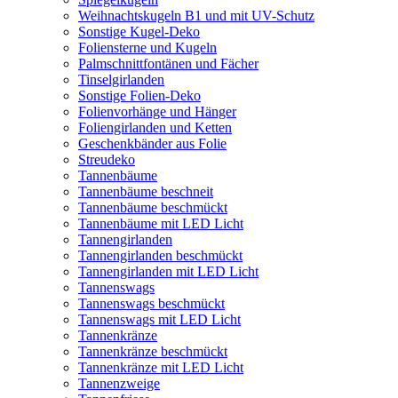
Weihnachtskugeln B1 und mit UV-Schutz
Sonstige Kugel-Deko
Foliensterne und Kugeln
Palmschnittfontänen und Fächer
Tinselgirlanden
Sonstige Folien-Deko
Folienvorhänge und Hänger
Foliengirlanden und Ketten
Geschenkbänder aus Folie
Streudeko
Tannenbäume
Tannenbäume beschneit
Tannenbäume beschmückt
Tannenbäume mit LED Licht
Tannengirlanden
Tannengirlanden beschmückt
Tannengirlanden mit LED Licht
Tannenswags
Tannenswags beschmückt
Tannenswags mit LED Licht
Tannenkränze
Tannenkränze beschmückt
Tannenkränze mit LED Licht
Tannenzweige