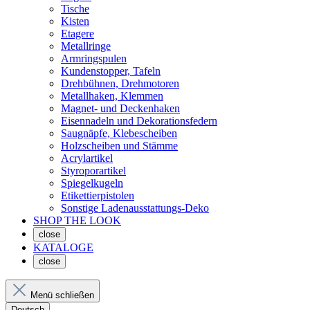
Tische
Kisten
Etagere
Metallringe
Armringspulen
Kundenstopper, Tafeln
Drehbühnen, Drehmotoren
Metallhaken, Klemmen
Magnet- und Deckenhaken
Eisennadeln und Dekorationsfedern
Saugnäpfe, Klebescheiben
Holzscheiben und Stämme
Acrylartikel
Styroporartikel
Spiegelkugeln
Etikettierpistolen
Sonstige Ladenausstattungs-Deko
SHOP THE LOOK
close
KATALOGE
close
Menü schließen
Deutsch