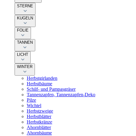
STERNE
KUGELN
FOLIE
TANNEN
LICHT
WINTER
Herbstgirlanden
Herbstbäume
Schilf- und Pampasgräser
Tannenzapfen, Tannenzapfen-Deko
Pilze
Wichtel
Herbstzweige
Herbstblätter
Herbstkränze
Ahornblätter
Ahornbäume