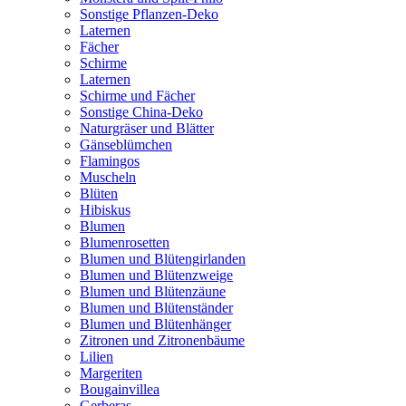
Sonstige Pflanzen-Deko
Laternen
Fächer
Schirme
Laternen
Schirme und Fächer
Sonstige China-Deko
Naturgräser und Blätter
Gänseblümchen
Flamingos
Muscheln
Blüten
Hibiskus
Blumen
Blumenrosetten
Blumen und Blütengirlanden
Blumen und Blütenzweige
Blumen und Blütenzäune
Blumen und Blütenständer
Blumen und Blütenhänger
Zitronen und Zitronenbäume
Lilien
Margeriten
Bougainvillea
Gerberas