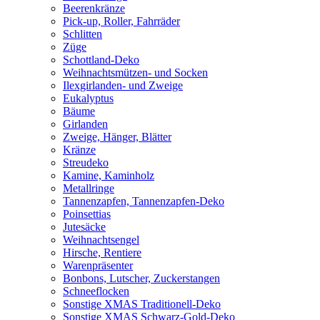
Beerenkränze
Pick-up, Roller, Fahrräder
Schlitten
Züge
Schottland-Deko
Weihnachtsmützen- und Socken
Ilexgirlanden- und Zweige
Eukalyptus
Bäume
Girlanden
Zweige, Hänger, Blätter
Kränze
Streudeko
Kamine, Kaminholz
Metallringe
Tannenzapfen, Tannenzapfen-Deko
Poinsettias
Jutesäcke
Weihnachtsengel
Hirsche, Rentiere
Warenpräsenter
Bonbons, Lutscher, Zuckerstangen
Schneeflocken
Sonstige XMAS Traditionell-Deko
Sonstige XMAS Schwarz-Gold-Deko