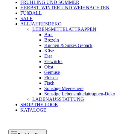
FRÜHLING UND SOMMER
HERBST, WINTER UND WEIHNACHTEN
FUßBALL
SALE
ALLJAHRESDEKO
LEBENSMITTELATTRAPPEN
Brot
Brezeln
Kuchen & Süßes Gebäck
Käse
Eier
Eiswürfel
Obst
Gemüse
Fleisch
Fisch
Sonstige Meerestiere
Sonstige Lebensmittelattrappen-Deko
LADENAUSSTATTUNG
SHOP THE LOOK
KATALOGE