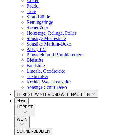
Anker
Paddel
Taue
Strandstühle
Rettungsringe
Steuerräder
Holzstege, Relinge, Poller
Sonstige Meerestiere
Sonstige Maritim-Deko
ABC, 123
Pinnadeln und Büroklammern
Bleistifte
Buntstifte
Lineale, Geodreicke
Textmarker
Kreide, Wachsmalstifte
Sonstige Schul-Deko
HERBST, WINTER UND WEIHNACHTEN
close
HERBST
WEIN
SONNENBLUMEN