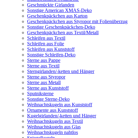
Geschmückte Girlanden
Sonstige American XMAS-Deko
Geschenkpäckchen aus Karton
Geschenkpäckchen aus Styropor mit Folienüberzug
Sonstige Geschenkpäckchen-Deko
Geschenkpäckchen aus Textil/Metall
Schleifen aus Textil
Schleifen aus Folie
Schleifen aus Kunststoff
Sonstige Schleifen-Deko
Sterne aus Pappe
Sterne aus Textil
Sterngirlanden/-ketten und Hänger
Sterne aus Styropor
Sterne aus Metall
Sterne aus Kunststoff
Sputniksterne
Sonstige Sterne-Deko
Weihnachtskugeln aus Kunststoff
Ornamente aus Kunststoff
Kugelgirlanden/-ketten und Hänger
Weihnachtskugeln aus Textil
Weihnachtskugeln aus Glas
Weihnachtskugeln nahtlos
Spiegelkugeln