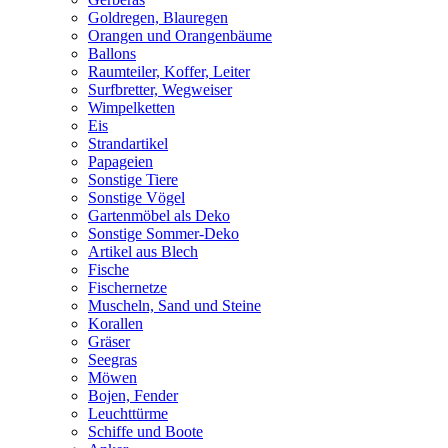
Goldregen, Blauregen
Orangen und Orangenbäume
Ballons
Raumteiler, Koffer, Leiter
Surfbretter, Wegweiser
Wimpelketten
Eis
Strandartikel
Papageien
Sonstige Tiere
Sonstige Vögel
Gartenmöbel als Deko
Sonstige Sommer-Deko
Artikel aus Blech
Fische
Fischernetze
Muscheln, Sand und Steine
Korallen
Gräser
Seegras
Möwen
Bojen, Fender
Leuchttürme
Schiffe und Boote