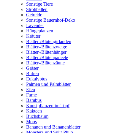
Sonstige Tiere
Strohballen
Getreide
Sonstige Bauernhof-Deko
Lavendel
Hängeplanzen
Kräuter
Blätter-/Blütengirlanden
Blätter-/Blütenzweige
Blätter-/Blütenhänger
Blätter-/Blütenpaneele
Blätter-/Blütenzäune
Gräser
Birken
Eukalyptus
Palmen und Palmblätter
Efeu
Farne
Bambus
Kunstpflanzen im Topf
Kakteen
Buchsbaum
Moos
Bananen und Bananenblätter
Monstera und Split-Philo