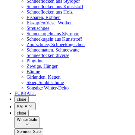
Schneeflocken aus Styropor
Schneeflocken aus Kunststoff
Schneeflocken aus Holz
Eisbären, Robben
Eiszapfenfriese, Wolken
Streuschnee
Schneekugeln aus Styropor
Schneekugeln aus Kunststoff
Zupfschnee, Schneekügelchen
Schneematten, Schneewatte
Schneeflocken diverse
Pinguine
Zweige, Hänger
Bäume
Girlanden, Ketten
Skier, Schlittschuhe
Sonstige Winter-Deko
FUßBALL
close
SALE
close
Winter Sale
Sommer Sale