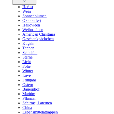
Herbst
Wein
Sonnenblumen
Oktoberfest
Halloween
Weihnachten
American Christmas
Geschenkpäckchen
Kugeln
Tannen
Schleifen
Sterne
Licht
Folie
Winter
Love
Frühjahr
Ostern
Bauernhof
Maritim
Pflanzen
Schirme, Laternen
China
Lebensmittelattrappen