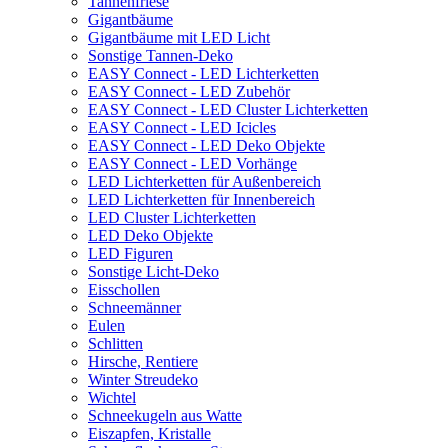
Tannenfriese
Gigantbäume
Gigantbäume mit LED Licht
Sonstige Tannen-Deko
EASY Connect - LED Lichterketten
EASY Connect - LED Zubehör
EASY Connect - LED Cluster Lichterketten
EASY Connect - LED Icicles
EASY Connect - LED Deko Objekte
EASY Connect - LED Vorhänge
LED Lichterketten für Außenbereich
LED Lichterketten für Innenbereich
LED Cluster Lichterketten
LED Deko Objekte
LED Figuren
Sonstige Licht-Deko
Eisschollen
Schneemänner
Eulen
Schlitten
Hirsche, Rentiere
Winter Streudeko
Wichtel
Schneekugeln aus Watte
Eiszapfen, Kristalle