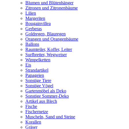
Blumen und Blütenhänger
Zitronen und Zitronenbäume
Lilien
Margeriten
Bougainvillea
Gerberas
Goldregen, Blauregen
Orangen und Orangenbäume
Ballons
Raumteiler, Koffer, Leiter
Surfbretter, Wegweiser
Wimpelketten
Eis
Strandartikel
Papageien
Sonstige Tiere
Sonstige Vögel
Gartenmöbel als Deko
Sonstige Sommer-Deko
Artikel aus Blech
Fische
Fischernetze
Muscheln, Sand und Steine
Korallen
Gräser