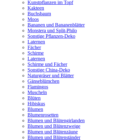
Kunstpflanzen im Topf
Kakteen
Buchsbaum
Moos
Bananen und Bananenblätter
Monstera und Split-Philo
Sonstige Pflanzen-Deko
Laternen
Fächer
Schirme
Laternen
Schirme und Fächer
Sonstige China-Deko
Naturgräser und Blätter
Gänseblümchen
Flamingos
Muscheln
Blüten
Hibiskus
Blumen
Blumenrosetten
Blumen und Blütengirlanden
Blumen und Blütenzweige
Blumen und Blütenzäune
Blumen und Blütenständer