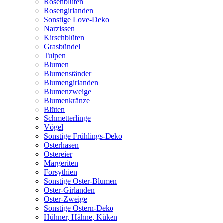
Rosenblüten
Rosengirlanden
Sonstige Love-Deko
Narzissen
Kirschblüten
Grasbündel
Tulpen
Blumen
Blumenständer
Blumengirlanden
Blumenzweige
Blumenkränze
Blüten
Schmetterlinge
Vögel
Sonstige Frühlings-Deko
Osterhasen
Ostereier
Margeriten
Forsythien
Sonstige Oster-Blumen
Oster-Girlanden
Oster-Zweige
Sonstige Ostern-Deko
Hühner, Hähne, Küken