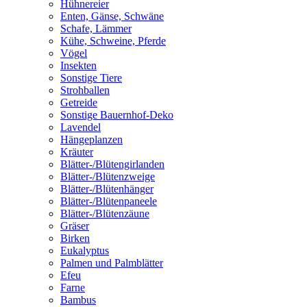
Hühnereier
Enten, Gänse, Schwäne
Schafe, Lämmer
Kühe, Schweine, Pferde
Vögel
Insekten
Sonstige Tiere
Strohballen
Getreide
Sonstige Bauernhof-Deko
Lavendel
Hängeplanzen
Kräuter
Blätter-/Blütengirlanden
Blätter-/Blütenzweige
Blätter-/Blütenhänger
Blätter-/Blütenpaneele
Blätter-/Blütenzäune
Gräser
Birken
Eukalyptus
Palmen und Palmblätter
Efeu
Farne
Bambus