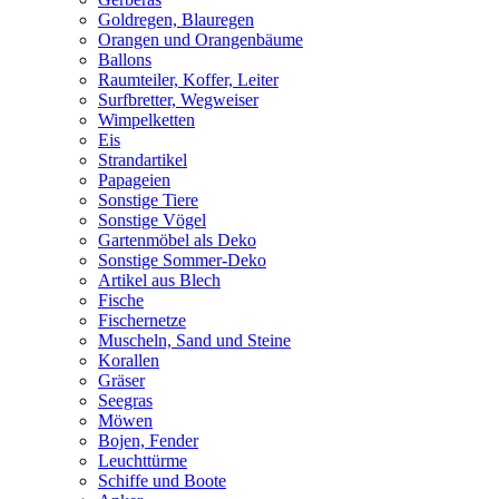
Goldregen, Blauregen
Orangen und Orangenbäume
Ballons
Raumteiler, Koffer, Leiter
Surfbretter, Wegweiser
Wimpelketten
Eis
Strandartikel
Papageien
Sonstige Tiere
Sonstige Vögel
Gartenmöbel als Deko
Sonstige Sommer-Deko
Artikel aus Blech
Fische
Fischernetze
Muscheln, Sand und Steine
Korallen
Gräser
Seegras
Möwen
Bojen, Fender
Leuchttürme
Schiffe und Boote