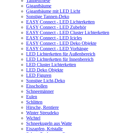
Tannenfriese
Gigantbäume
Gigantbäume mit LED Licht
Sonstige Tannen-Deko
EASY Connect - LED Lichterketten
EASY Connect - LED Zubehör
EASY Connect - LED Cluster Lichterketten
EASY Connect - LED Icicles
EASY Connect - LED Deko Objekte
EASY Connect - LED Vorhänge
LED Lichterketten für Außenbereich
LED Lichterketten für Innenbereich
LED Cluster Lichterketten
LED Deko Objekte
LED Figuren
Sonstige Licht-Deko
Eisschollen
Schneemänner
Eulen
Schlitten
Hirsche, Rentiere
Winter Streudeko
Wichtel
Schneekugeln aus Watte
Eiszapfen, Kristalle