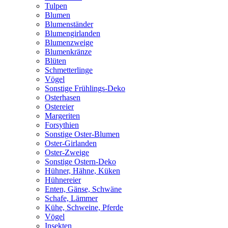
Tulpen
Blumen
Blumenständer
Blumengirlanden
Blumenzweige
Blumenkränze
Blüten
Schmetterlinge
Vögel
Sonstige Frühlings-Deko
Osterhasen
Ostereier
Margeriten
Forsythien
Sonstige Oster-Blumen
Oster-Girlanden
Oster-Zweige
Sonstige Ostern-Deko
Hühner, Hähne, Küken
Hühnereier
Enten, Gänse, Schwäne
Schafe, Lämmer
Kühe, Schweine, Pferde
Vögel
Insekten