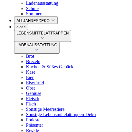
Ladenausstattung
Schule
Sommer
ALLJAHRESDEKO
close
LEBENSMITTELATTRAPPEN
LADENAUSSTATTUNG
Brot
Brezeln
Kuchen & Süßes Gebäck
Käse
Eier
Eiswürfel
Obst
Gemüse
Fleisch
Fisch
Sonstige Meerestiere
Sonstige Lebensmittelattrappen-Deko
Podeste
Präsenter
Regale