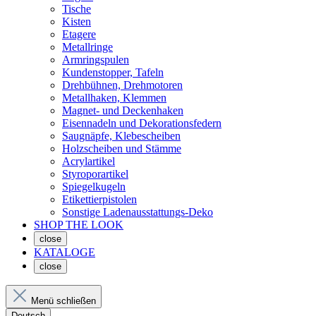
Tische
Kisten
Etagere
Metallringe
Armringspulen
Kundenstopper, Tafeln
Drehbühnen, Drehmotoren
Metallhaken, Klemmen
Magnet- und Deckenhaken
Eisennadeln und Dekorationsfedern
Saugnäpfe, Klebescheiben
Holzscheiben und Stämme
Acrylartikel
Styroporartikel
Spiegelkugeln
Etikettierpistolen
Sonstige Ladenausstattungs-Deko
SHOP THE LOOK
close
KATALOGE
close
Menü schließen
Deutsch