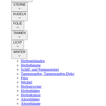
STERNE
KUGELN
FOLIE
TANNEN
LICHT
WINTER
Herbstgirlanden
Herbstbäume
Schilf- und Pampasgräser
Tannenzapfen, Tannenzapfen-Deko
Pilze
Wichtel
Herbstzweige
Herbstblätter
Herbstkränze
Ahornblätter
Ahornbäume