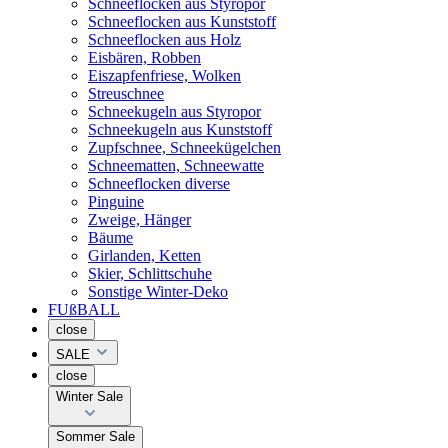
Schneeflocken aus Styropor
Schneeflocken aus Kunststoff
Schneeflocken aus Holz
Eisbären, Robben
Eiszapfenfriese, Wolken
Streuschnee
Schneekugeln aus Styropor
Schneekugeln aus Kunststoff
Zupfschnee, Schneekügelchen
Schneematten, Schneewatte
Schneeflocken diverse
Pinguine
Zweige, Hänger
Bäume
Girlanden, Ketten
Skier, Schlittschuhe
Sonstige Winter-Deko
FUßBALL
close
SALE
close
Winter Sale
Sommer Sale