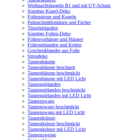
Weihnachtskugeln B1 und mit UV-Schutz
Sonstige Kugel-Deko
Foliensterne und Kugeln
Palmschnittfontänen und Fächer
Tinselgirlanden
Sonstige Folien-Deko
Folienvorhänge und Hänger
Foliengirlanden und Ketten
Geschenkbänder aus Folie
Streudeko
Tannenbäume
Tannenbäume beschneit
Tannenbäume beschmückt
Tannenbäume mit LED Licht
Tannengirlanden
Tannengirlanden beschmückt
Tannengirlanden mit LED Licht
Tannenswags
Tannenswags beschmückt
Tannenswags mit LED Licht
Tannenkränze
Tannenkränze beschmückt
Tannenkränze mit LED Licht
Tannenzweige