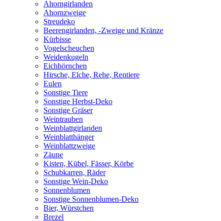
Ahorngirlanden
Ahornzweige
Streudeko
Beerengirlanden, -Zweige und Kränze
Kürbisse
Vogelscheuchen
Weidenkugeln
Eichhörnchen
Hirsche, Elche, Rehe, Rentiere
Eulen
Sonstige Tiere
Sonstige Herbst-Deko
Sonstige Gräser
Weintrauben
Weinblattgirlanden
Weinblatthänger
Weinblattzweige
Zäune
Kisten, Kübel, Fässer, Körbe
Schubkarren, Räder
Sonstige Wein-Deko
Sonnenblumen
Sonstige Sonnenblumen-Deko
Bier, Würstchen
Brezel