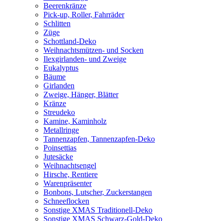
Beerenkränze
Pick-up, Roller, Fahrräder
Schlitten
Züge
Schottland-Deko
Weihnachtsmützen- und Socken
Ilexgirlanden- und Zweige
Eukalyptus
Bäume
Girlanden
Zweige, Hänger, Blätter
Kränze
Streudeko
Kamine, Kaminholz
Metallringe
Tannenzapfen, Tannenzapfen-Deko
Poinsettias
Jutesäcke
Weihnachtsengel
Hirsche, Rentiere
Warenpräsenter
Bonbons, Lutscher, Zuckerstangen
Schneeflocken
Sonstige XMAS Traditionell-Deko
Sonstige XMAS Schwarz-Gold-Deko