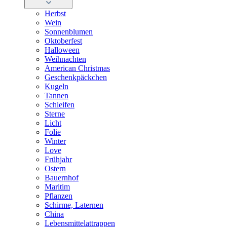
Herbst
Wein
Sonnenblumen
Oktoberfest
Halloween
Weihnachten
American Christmas
Geschenkpäckchen
Kugeln
Tannen
Schleifen
Sterne
Licht
Folie
Winter
Love
Frühjahr
Ostern
Bauernhof
Maritim
Pflanzen
Schirme, Laternen
China
Lebensmittelattrappen