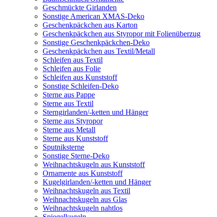
Geschmückte Girlanden
Sonstige American XMAS-Deko
Geschenkpäckchen aus Karton
Geschenkpäckchen aus Styropor mit Folienüberzug
Sonstige Geschenkpäckchen-Deko
Geschenkpäckchen aus Textil/Metall
Schleifen aus Textil
Schleifen aus Folie
Schleifen aus Kunststoff
Sonstige Schleifen-Deko
Sterne aus Pappe
Sterne aus Textil
Sterngirlanden/-ketten und Hänger
Sterne aus Styropor
Sterne aus Metall
Sterne aus Kunststoff
Sputniksterne
Sonstige Sterne-Deko
Weihnachtskugeln aus Kunststoff
Ornamente aus Kunststoff
Kugelgirlanden/-ketten und Hänger
Weihnachtskugeln aus Textil
Weihnachtskugeln aus Glas
Weihnachtskugeln nahtlos
Spiegelkugeln