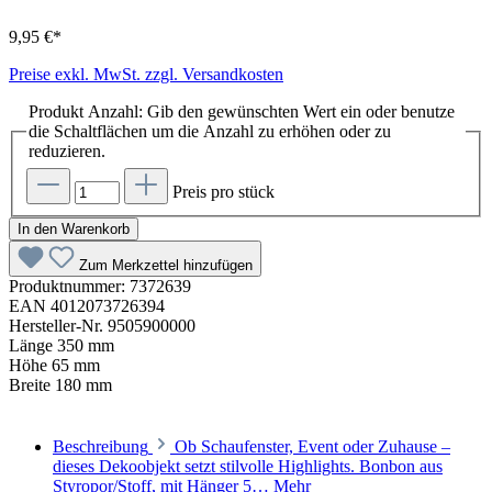
9,95 €*
Preise exkl. MwSt. zzgl. Versandkosten
Produkt Anzahl: Gib den gewünschten Wert ein oder benutze
die Schaltflächen um die Anzahl zu erhöhen oder zu
reduzieren.
Preis pro stück
In den Warenkorb
Zum Merkzettel hinzufügen
Produktnummer:
7372639
EAN
4012073726394
Hersteller-Nr.
9505900000
Länge
350 mm
Höhe
65 mm
Breite
180 mm
Beschreibung
Ob Schaufenster, Event oder Zuhause –
dieses Dekoobjekt setzt stilvolle Highlights. Bonbon aus
Styropor/Stoff, mit Hänger 5…
Mehr