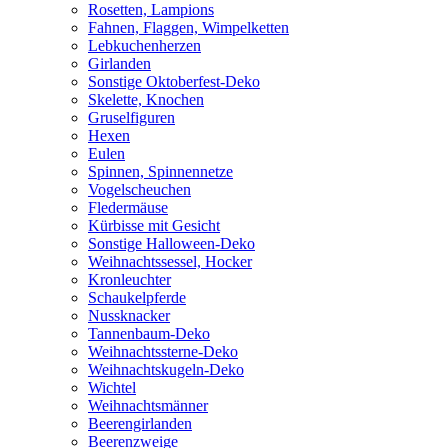
Rosetten, Lampions
Fahnen, Flaggen, Wimpelketten
Lebkuchenherzen
Girlanden
Sonstige Oktoberfest-Deko
Skelette, Knochen
Gruselfiguren
Hexen
Eulen
Spinnen, Spinnennetze
Vogelscheuchen
Fledermäuse
Kürbisse mit Gesicht
Sonstige Halloween-Deko
Weihnachtssessel, Hocker
Kronleuchter
Schaukelpferde
Nussknacker
Tannenbaum-Deko
Weihnachtssterne-Deko
Weihnachtskugeln-Deko
Wichtel
Weihnachtsmänner
Beerengirlanden
Beerenzweige