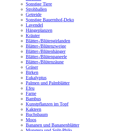
Sonstige Tiere
Strohballen
Getreide
Sonstige Bauernhof-Deko
Lavendel
Hängeplanzen
Kräuter
Blätter-/Blütengirlanden
Blätter-/Blütenzweige
Blätter-/Blütenhänger
Blätter-/Blütenpaneele
Blätter-/Blütenzäune
Gräser
Birken
Eukalyptus
Palmen und Palmblätter
Efeu
Farne
Bambus
Kunstpflanzen im Topf
Kakteen
Buchsbaum
Moos
Bananen und Bananenblätter
Monstera und Split-Philo