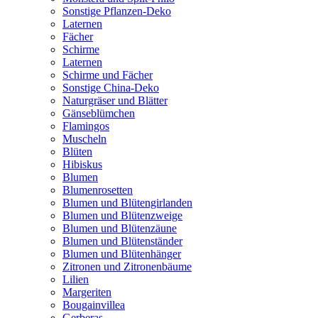
Sonstige Pflanzen-Deko
Laternen
Fächer
Schirme
Laternen
Schirme und Fächer
Sonstige China-Deko
Naturgräser und Blätter
Gänseblümchen
Flamingos
Muscheln
Blüten
Hibiskus
Blumen
Blumenrosetten
Blumen und Blütengirlanden
Blumen und Blütenzweige
Blumen und Blütenzäune
Blumen und Blütenständer
Blumen und Blütenhänger
Zitronen und Zitronenbäume
Lilien
Margeriten
Bougainvillea
Gerberas