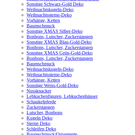
Sonstige Schwarz-Gold Deko
Weihnachtskugeln-Deko
Weihnachtssterne-Deko
Vorhänge, Ketten
Baumschmuck
Sonstige XMAS Silber-Deko
Bonbons, Lutscher, Zuckerstangen
Sonstige XMAS Blau-Gold-Deko
Bonbons, Lutscher, Zuckerstangen
Sonstige XMAS Grün-Gold-Deko
Bonbons, Lutscher, Zuckerstangen
Baumschmuck
Weihnachtskugeln-Deko
Weihnachtssterne-Deko
Vorhänge, Ketten
Sonstige Weiss-Gold-Deko
Nussknacker
Lebkuchenfiguren, Lebkuchenhäuser
Schaukelpferde
Zuckerstangen
Lutscher, Bonbons
Kugeln Deko
Sterne Deko
Schleifen Deko
Baumschmuck/Ornamente