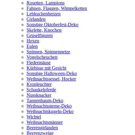
Rosetten, Lampions
Fahnen, Flaggen, Wimpelketten
Lebkuchenherzen
Girlanden
Sonstige Oktoberfest-Deko
Skelette, Knochen
Gruselfiguren
Hexen
Eulen
Spinnen, Spinnennetze
Vogelscheuchen
Fledermäuse
Kürbisse mit Gesicht
Sonstige Halloween-Deko
Weihnachtssessel, Hocker
Kronleuchter
Schaukelpferde
Nussknacker
Tannenbaum-Deko
Weihnachtssterne-Deko
Weihnachtskugeln-Deko
Wichtel
Weihnachtsmänner
Beerengirlanden
Beerenzweige