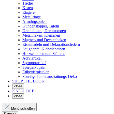
Tische
Kisten
Etagere
Metallringe
Armringspulen
Kundenstopper, Tafeln
Drehbühnen, Drehmotoren
Metallhaken, Klemmen
Magnet- und Deckenhaken
Eisennadeln und Dekorationsfedern
Saugnäpfe, Klebescheiben
Holzscheiben und Stämme
Acrylartikel
Styroporartikel
Spiegelkugeln
Etikettierpistolen
Sonstige Ladenausstattungs-Deko
SHOP THE LOOK
close
KATALOGE
close
Menü schließen
Deutsch