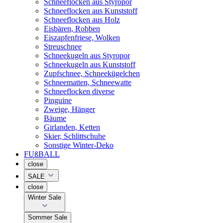
Schneeflocken aus Styropor
Schneeflocken aus Kunststoff
Schneeflocken aus Holz
Eisbären, Robben
Eiszapfenfriese, Wolken
Streuschnee
Schneekugeln aus Styropor
Schneekugeln aus Kunststoff
Zupfschnee, Schneekügelchen
Schneematten, Schneewatte
Schneeflocken diverse
Pinguine
Zweige, Hänger
Bäume
Girlanden, Ketten
Skier, Schlittschuhe
Sonstige Winter-Deko
FUßBALL
close
SALE
close
Winter Sale
Sommer Sale