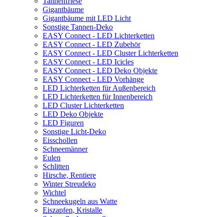
Tannenfriese
Gigantbäume
Gigantbäume mit LED Licht
Sonstige Tannen-Deko
EASY Connect - LED Lichterketten
EASY Connect - LED Zubehör
EASY Connect - LED Cluster Lichterketten
EASY Connect - LED Icicles
EASY Connect - LED Deko Objekte
EASY Connect - LED Vorhänge
LED Lichterketten für Außenbereich
LED Lichterketten für Innenbereich
LED Cluster Lichterketten
LED Deko Objekte
LED Figuren
Sonstige Licht-Deko
Eisschollen
Schneemänner
Eulen
Schlitten
Hirsche, Rentiere
Winter Streudeko
Wichtel
Schneekugeln aus Watte
Eiszapfen, Kristalle