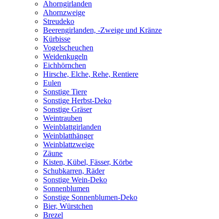
Ahorngirlanden
Ahornzweige
Streudeko
Beerengirlanden, -Zweige und Kränze
Kürbisse
Vogelscheuchen
Weidenkugeln
Eichhörnchen
Hirsche, Elche, Rehe, Rentiere
Eulen
Sonstige Tiere
Sonstige Herbst-Deko
Sonstige Gräser
Weintrauben
Weinblattgirlanden
Weinblatthänger
Weinblattzweige
Zäune
Kisten, Kübel, Fässer, Körbe
Schubkarren, Räder
Sonstige Wein-Deko
Sonnenblumen
Sonstige Sonnenblumen-Deko
Bier, Würstchen
Brezel