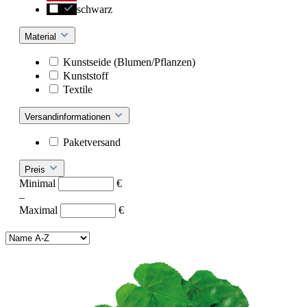
schwarz
Material
Kunstseide (Blumen/Pflanzen)
Kunststoff
Textile
Versandinformationen
Paketversand
Preis
Minimal
€
–
Maximal
€