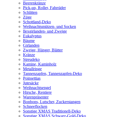
Beerenkränze
Pick-up, Roller, Fahrräder
Schlitten
Züge
Schottland-Deko
Weihnachtsmützen- und Socken
Ilexgirlanden- und Zweige
Eukalyptus
Bäume
Girlanden
Zweige, Hänger, Blätter
Kränze
Streudeko
Kamine, Kaminholz
Metallringe
Tannenzapfen, Tannenzapfen-Deko
Poinsettias
Jutesäcke
Weihnachtsengel
Hirsche, Rentiere
Warenpräsenter
Bonbons, Lutscher, Zuckerstangen
Schneeflocken
Sonstige XMAS Traditionell-Deko
Sonstige XMAS Schwarz-Gold-Deko