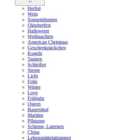
Herbst
Wein
Sonnenblumen
Oktoberfest
Halloween
Weihnachten
American Christmas
Geschenkpäckchen
Kugeln
Tannen
Schleifen
Sterne
Licht
Folie
Winter
Love
Frühjahr
Ostern
Bauernhof
Maritim
Pflanzen
Schirme, Laternen
China
Lebensmittelattrappen