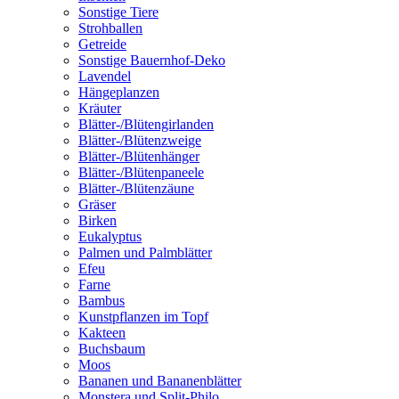
Sonstige Tiere
Strohballen
Getreide
Sonstige Bauernhof-Deko
Lavendel
Hängeplanzen
Kräuter
Blätter-/Blütengirlanden
Blätter-/Blütenzweige
Blätter-/Blütenhänger
Blätter-/Blütenpaneele
Blätter-/Blütenzäune
Gräser
Birken
Eukalyptus
Palmen und Palmblätter
Efeu
Farne
Bambus
Kunstpflanzen im Topf
Kakteen
Buchsbaum
Moos
Bananen und Bananenblätter
Monstera und Split-Philo