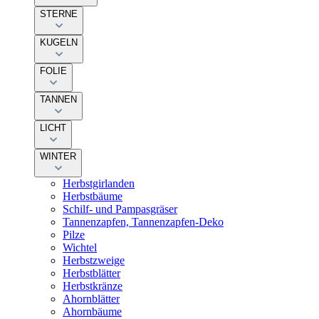
STERNE
KUGELN
FOLIE
TANNEN
LICHT
WINTER
Herbstgirlanden
Herbstbäume
Schilf- und Pampasgräser
Tannenzapfen, Tannenzapfen-Deko
Pilze
Wichtel
Herbstzweige
Herbstblätter
Herbstkränze
Ahornblätter
Ahornbäume