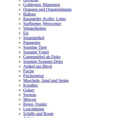
Goldregen, Blauregen
Orangen und Orangenbäume
Ballons
Raumteiler, Koffer, Leiter
Surfbretter, Wegweiser
Wimpelketten
Eis
Strandartikel
Papageien
Sonstige Tiere
Sonstige Vögel
Gartenmöbel als Deko
Sonstige Sommer-Deko
Artikel aus Blech
Fische
Fischernetze
Muscheln, Sand und Steine
Korallen
Gräser
Seegras
Möwen
Bojen, Fender
Leuchttürme
Schiffe und Boote