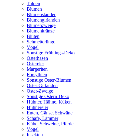
Tulpen
Blumen
Blumenständer
Blumengirlanden
Blumenzweige
Blumenkränze
Blüten
Schmetterlinge
Vögel
Sonstige Frühlings-Deko
Osterhasen
Ostereier
Margeriten
Forsythien
Sonstige Oster-Blumen
Oster-Girlanden
Oster-Zweige
Sonstige Ostern-Deko
Hühner, Hähne, Küken
Hühnereier
Enten, Gänse, Schwäne
Schafe, Lämmer
Kühe, Schweine, Pferde
Vögel
Insekten