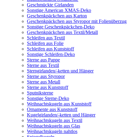
Geschmückte Girlanden
Sonstige American XMAS-Deko
Geschenkpäckchen aus Karton
Geschenkpäckchen aus Styropor mit Folienüberzug
Sonstige Geschenkpäckchen-Deko
Geschenkpäckchen aus Textil/Metall
Schleifen aus Textil
Schleifen aus Folie
Schleifen aus Kunststoff
Sonstige Schleifen-Deko
Sterne aus Pappe
Sterne aus Textil
Sterngirlanden/-ketten und Hänger
Sterne aus Styropor
Sterne aus Metall
Sterne aus Kunststoff
Sputniksterne
Sonstige Sterne-Deko
Weihnachtskugeln aus Kunststoff
Ornamente aus Kunststoff
Kugelgirlanden/-ketten und Hänger
Weihnachtskugeln aus Textil
Weihnachtskugeln aus Glas
Weihnachtskugeln nahtlos
Spiegelkugeln