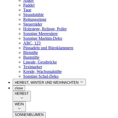
Anker
Paddel
Taue
Strandstühle
Rettungsringe
Steuerräder
Holzstege, Relinge, Poller
Sonstige Meerestiere
Sonstige Maritim-Deko
ABC, 123
Pinnadeln und Büroklammern
Bleistifte
Buntstifte
Lineale, Geodreicke
Textmarker
Kreide, Wachsmalstifte
Sonstige Schul-Deko
HERBST, WINTER UND WEIHNACHTEN
close
HERBST
WEIN
SONNENBLUMEN