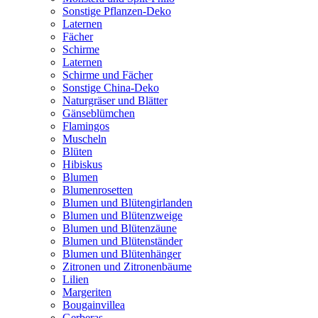
Sonstige Pflanzen-Deko
Laternen
Fächer
Schirme
Laternen
Schirme und Fächer
Sonstige China-Deko
Naturgräser und Blätter
Gänseblümchen
Flamingos
Muscheln
Blüten
Hibiskus
Blumen
Blumenrosetten
Blumen und Blütengirlanden
Blumen und Blütenzweige
Blumen und Blütenzäune
Blumen und Blütenständer
Blumen und Blütenhänger
Zitronen und Zitronenbäume
Lilien
Margeriten
Bougainvillea
Gerberas