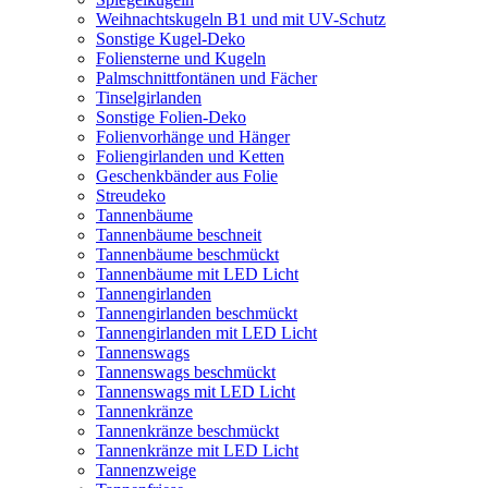
Weihnachtskugeln B1 und mit UV-Schutz
Sonstige Kugel-Deko
Foliensterne und Kugeln
Palmschnittfontänen und Fächer
Tinselgirlanden
Sonstige Folien-Deko
Folienvorhänge und Hänger
Foliengirlanden und Ketten
Geschenkbänder aus Folie
Streudeko
Tannenbäume
Tannenbäume beschneit
Tannenbäume beschmückt
Tannenbäume mit LED Licht
Tannengirlanden
Tannengirlanden beschmückt
Tannengirlanden mit LED Licht
Tannenswags
Tannenswags beschmückt
Tannenswags mit LED Licht
Tannenkränze
Tannenkränze beschmückt
Tannenkränze mit LED Licht
Tannenzweige