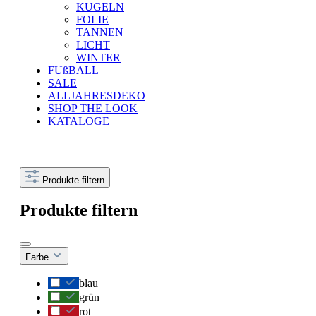
KUGELN
FOLIE
TANNEN
LICHT
WINTER
FUßBALL
SALE
ALLJAHRESDEKO
SHOP THE LOOK
KATALOGE
Produkte filtern
Produkte filtern
Farbe
blau
grün
rot