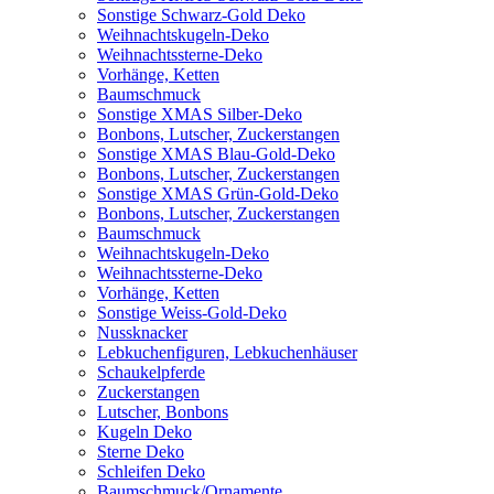
Sonstige Schwarz-Gold Deko
Weihnachtskugeln-Deko
Weihnachtssterne-Deko
Vorhänge, Ketten
Baumschmuck
Sonstige XMAS Silber-Deko
Bonbons, Lutscher, Zuckerstangen
Sonstige XMAS Blau-Gold-Deko
Bonbons, Lutscher, Zuckerstangen
Sonstige XMAS Grün-Gold-Deko
Bonbons, Lutscher, Zuckerstangen
Baumschmuck
Weihnachtskugeln-Deko
Weihnachtssterne-Deko
Vorhänge, Ketten
Sonstige Weiss-Gold-Deko
Nussknacker
Lebkuchenfiguren, Lebkuchenhäuser
Schaukelpferde
Zuckerstangen
Lutscher, Bonbons
Kugeln Deko
Sterne Deko
Schleifen Deko
Baumschmuck/Ornamente