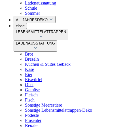
Ladenausstattung
Schule
Sommer
ALLJAHRESDEKO
close
LEBENSMITTELATTRAPPEN
LADENAUSSTATTUNG
Brot
Brezeln
Kuchen & Süßes Gebäck
Käse
Eier
Eiswürfel
Obst
Gemüse
Fleisch
Fisch
Sonstige Meerestiere
Sonstige Lebensmittelattrappen-Deko
Podeste
Präsenter
Regale