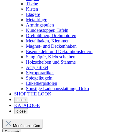
Tische
Kisten
Etagere
Metallringe
Armringspulen
Kundenstopper, Tafeln
Drehbühnen, Drehmotoren
Metallhaken, Klemmen
Magnet- und Deckenhaken
Eisennadeln und Dekorationsfedern
Saugnäpfe, Klebescheiben
Holzscheiben und Stämme
Acrylartikel
Styroporartikel
Spiegelkugeln
Etikettierpistolen
Sonstige Ladenausstattungs-Deko
SHOP THE LOOK
close
KATALOGE
close
Menü schließen
Deutsch