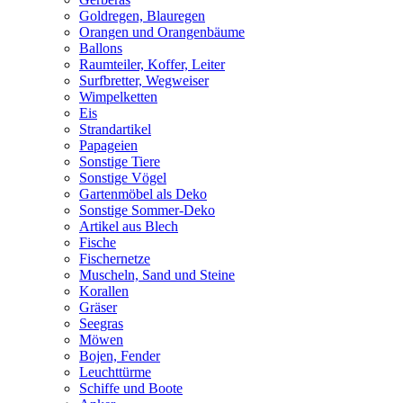
Goldregen, Blauregen
Orangen und Orangenbäume
Ballons
Raumteiler, Koffer, Leiter
Surfbretter, Wegweiser
Wimpelketten
Eis
Strandartikel
Papageien
Sonstige Tiere
Sonstige Vögel
Gartenmöbel als Deko
Sonstige Sommer-Deko
Artikel aus Blech
Fische
Fischernetze
Muscheln, Sand und Steine
Korallen
Gräser
Seegras
Möwen
Bojen, Fender
Leuchttürme
Schiffe und Boote