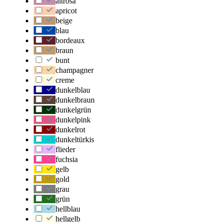
altrosa
apricot
beige
blau
bordeaux
braun
bunt
champagner
creme
dunkelblau
dunkelbraun
dunkelgrün
dunkelpink
dunkelrot
dunkeltürkis
flieder
fuchsia
gelb
gold
grau
grün
hellblau
hellgelb