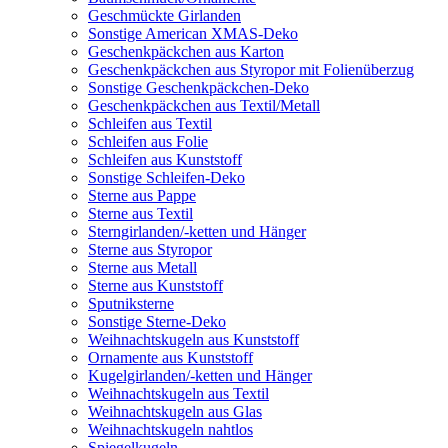
Geschmückte Girlanden
Sonstige American XMAS-Deko
Geschenkpäckchen aus Karton
Geschenkpäckchen aus Styropor mit Folienüberzug
Sonstige Geschenkpäckchen-Deko
Geschenkpäckchen aus Textil/Metall
Schleifen aus Textil
Schleifen aus Folie
Schleifen aus Kunststoff
Sonstige Schleifen-Deko
Sterne aus Pappe
Sterne aus Textil
Sterngirlanden/-ketten und Hänger
Sterne aus Styropor
Sterne aus Metall
Sterne aus Kunststoff
Sputniksterne
Sonstige Sterne-Deko
Weihnachtskugeln aus Kunststoff
Ornamente aus Kunststoff
Kugelgirlanden/-ketten und Hänger
Weihnachtskugeln aus Textil
Weihnachtskugeln aus Glas
Weihnachtskugeln nahtlos
Spiegelkugeln