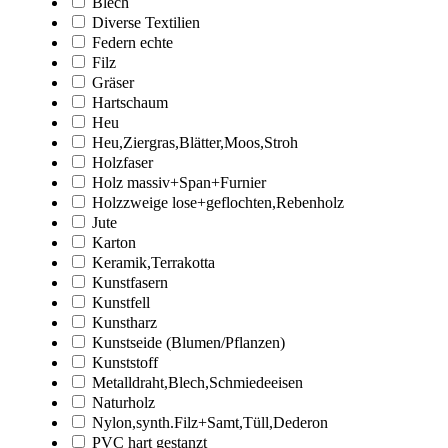
Blech
Diverse Textilien
Federn echte
Filz
Gräser
Hartschaum
Heu
Heu,Ziergras,Blätter,Moos,Stroh
Holzfaser
Holz massiv+Span+Furnier
Holzzweige lose+geflochten,Rebenholz
Jute
Karton
Keramik,Terrakotta
Kunstfasern
Kunstfell
Kunstharz
Kunstseide (Blumen/Pflanzen)
Kunststoff
Metalldraht,Blech,Schmiedeeisen
Naturholz
Nylon,synth.Filz+Samt,Tüll,Dederon
PVC hart gestanzt