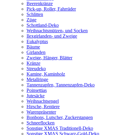
Beerenkränze
Pick-up, Roller, Fahrräder
Schlitten
Züge
Schottland-Deko
Weihnachtsmützen- und Socken
Ilexgirlanden- und Zweige
Eukalyptus
Bäume
Girlanden
Zweige, Hänger, Blätter
Kränze
Streudeko
Kamine, Kaminholz
Metallringe
Tannenzapfen, Tannenzapfen-Deko
Poinsettias
Jutesäcke
Weihnachtsengel
Hirsche, Rentiere
Warenpräsenter
Bonbons, Lutscher, Zuckerstangen
Schneeflocken
Sonstige XMAS Traditionell-Deko
Sonstige XMAS Schwarz-Gold-Deko