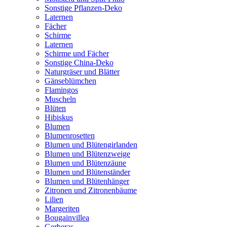
Sonstige Pflanzen-Deko
Laternen
Fächer
Schirme
Laternen
Schirme und Fächer
Sonstige China-Deko
Naturgräser und Blätter
Gänseblümchen
Flamingos
Muscheln
Blüten
Hibiskus
Blumen
Blumenrosetten
Blumen und Blütengirlanden
Blumen und Blütenzweige
Blumen und Blütenzäune
Blumen und Blütenständer
Blumen und Blütenhänger
Zitronen und Zitronenbäume
Lilien
Margeriten
Bougainvillea
Gerberas