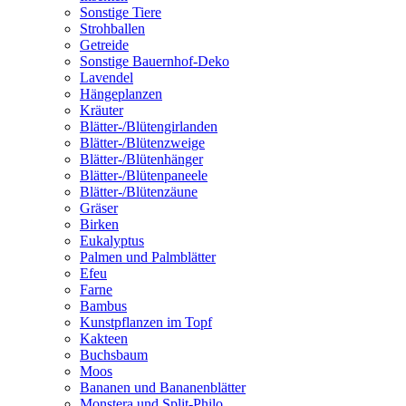
Sonstige Tiere
Strohballen
Getreide
Sonstige Bauernhof-Deko
Lavendel
Hängeplanzen
Kräuter
Blätter-/Blütengirlanden
Blätter-/Blütenzweige
Blätter-/Blütenhänger
Blätter-/Blütenpaneele
Blätter-/Blütenzäune
Gräser
Birken
Eukalyptus
Palmen und Palmblätter
Efeu
Farne
Bambus
Kunstpflanzen im Topf
Kakteen
Buchsbaum
Moos
Bananen und Bananenblätter
Monstera und Split-Philo