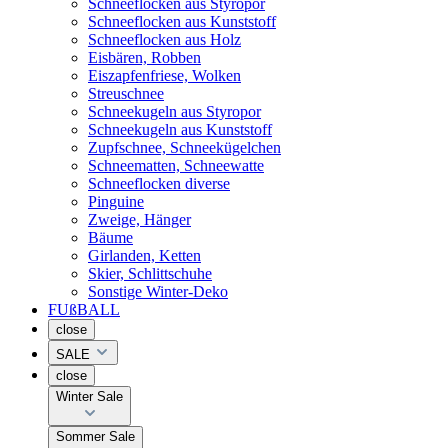
Schneeflocken aus Styropor
Schneeflocken aus Kunststoff
Schneeflocken aus Holz
Eisbären, Robben
Eiszapfenfriese, Wolken
Streuschnee
Schneekugeln aus Styropor
Schneekugeln aus Kunststoff
Zupfschnee, Schneekügelchen
Schneematten, Schneewatte
Schneeflocken diverse
Pinguine
Zweige, Hänger
Bäume
Girlanden, Ketten
Skier, Schlittschuhe
Sonstige Winter-Deko
FUßBALL
close
SALE
close
Winter Sale
Sommer Sale