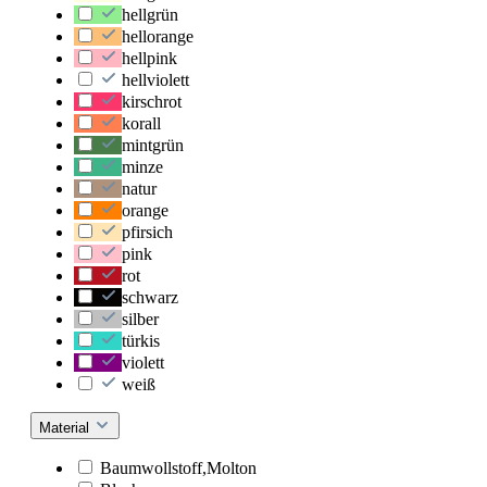
hellgrün
hellorange
hellpink
hellviolett
kirschrot
korall
mintgrün
minze
natur
orange
pfirsich
pink
rot
schwarz
silber
türkis
violett
weiß
Material
Baumwollstoff,Molton