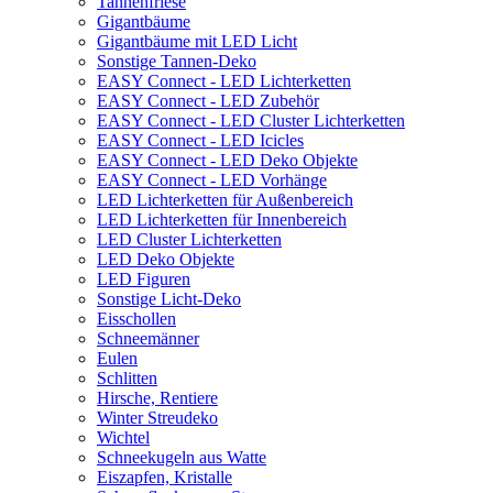
Tannenfriese
Gigantbäume
Gigantbäume mit LED Licht
Sonstige Tannen-Deko
EASY Connect - LED Lichterketten
EASY Connect - LED Zubehör
EASY Connect - LED Cluster Lichterketten
EASY Connect - LED Icicles
EASY Connect - LED Deko Objekte
EASY Connect - LED Vorhänge
LED Lichterketten für Außenbereich
LED Lichterketten für Innenbereich
LED Cluster Lichterketten
LED Deko Objekte
LED Figuren
Sonstige Licht-Deko
Eisschollen
Schneemänner
Eulen
Schlitten
Hirsche, Rentiere
Winter Streudeko
Wichtel
Schneekugeln aus Watte
Eiszapfen, Kristalle