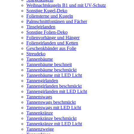
Weihnachtskugeln B1 und mit UV-Schutz
Sonstige Kugel-Deko
Foliensterne und Kugeln
Palmschnittfontänen und Fächer
Tinselgirlanden
Sonstige Folien-Deko
Folienvorhänge und Hänger
Foliengirlanden und Ketten
Geschenkbänder aus Folie
Streudeko
Tannenbäume
Tannenbäume beschneit
Tannenbäume beschmückt
Tannenbäume mit LED Licht
Tannengirlanden
Tannengirlanden beschmückt
Tannengirlanden mit LED Licht
Tannenswags
Tannenswags beschmückt
Tannenswags mit LED Licht
Tannenkränze
Tannenkränze beschmückt
Tannenkränze mit LED Licht
Tannenzweige