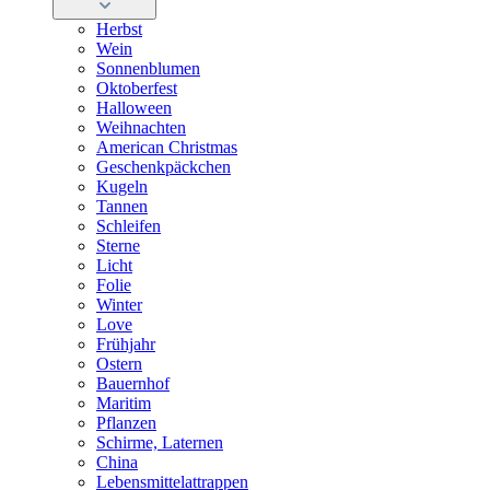
Herbst
Wein
Sonnenblumen
Oktoberfest
Halloween
Weihnachten
American Christmas
Geschenkpäckchen
Kugeln
Tannen
Schleifen
Sterne
Licht
Folie
Winter
Love
Frühjahr
Ostern
Bauernhof
Maritim
Pflanzen
Schirme, Laternen
China
Lebensmittelattrappen