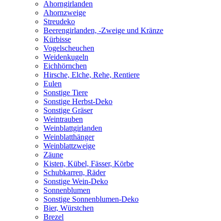
Ahorngirlanden
Ahornzweige
Streudeko
Beerengirlanden, -Zweige und Kränze
Kürbisse
Vogelscheuchen
Weidenkugeln
Eichhörnchen
Hirsche, Elche, Rehe, Rentiere
Eulen
Sonstige Tiere
Sonstige Herbst-Deko
Sonstige Gräser
Weintrauben
Weinblattgirlanden
Weinblatthänger
Weinblattzweige
Zäune
Kisten, Kübel, Fässer, Körbe
Schubkarren, Räder
Sonstige Wein-Deko
Sonnenblumen
Sonstige Sonnenblumen-Deko
Bier, Würstchen
Brezel