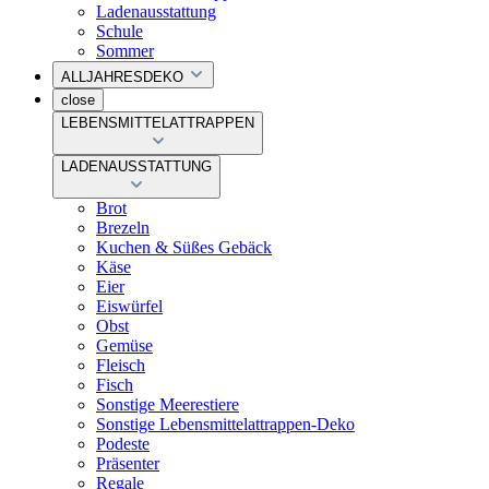
Ladenausstattung
Schule
Sommer
ALLJAHRESDEKO
close
LEBENSMITTELATTRAPPEN
LADENAUSSTATTUNG
Brot
Brezeln
Kuchen & Süßes Gebäck
Käse
Eier
Eiswürfel
Obst
Gemüse
Fleisch
Fisch
Sonstige Meerestiere
Sonstige Lebensmittelattrappen-Deko
Podeste
Präsenter
Regale