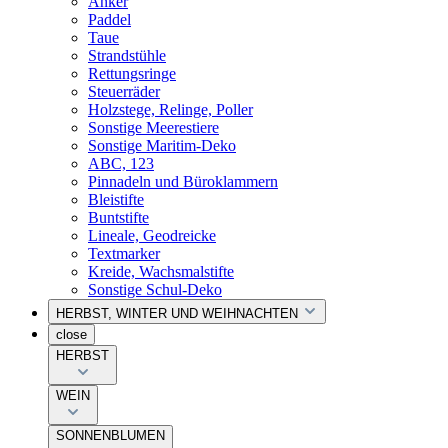
Anker
Paddel
Taue
Strandstühle
Rettungsringe
Steuerräder
Holzstege, Relinge, Poller
Sonstige Meerestiere
Sonstige Maritim-Deko
ABC, 123
Pinnadeln und Büroklammern
Bleistifte
Buntstifte
Lineale, Geodreicke
Textmarker
Kreide, Wachsmalstifte
Sonstige Schul-Deko
HERBST, WINTER UND WEIHNACHTEN
close
HERBST
WEIN
SONNENBLUMEN