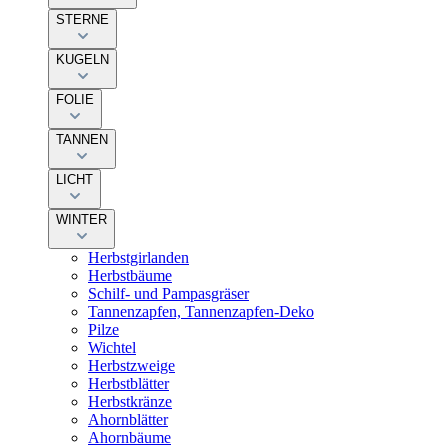
STERNE
KUGELN
FOLIE
TANNEN
LICHT
WINTER
Herbstgirlanden
Herbstbäume
Schilf- und Pampasgräser
Tannenzapfen, Tannenzapfen-Deko
Pilze
Wichtel
Herbstzweige
Herbstblätter
Herbstkränze
Ahornblätter
Ahornbäume