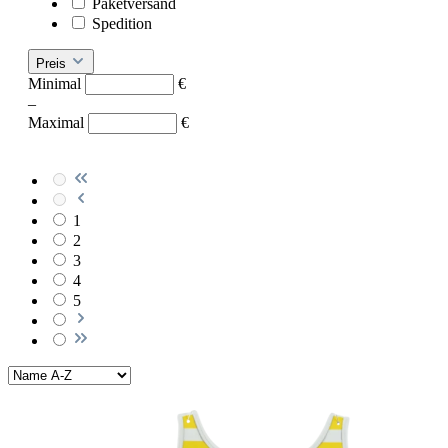
Paketversand
Spedition
Preis
Minimal
€
–
Maximal
€
1
2
3
4
5