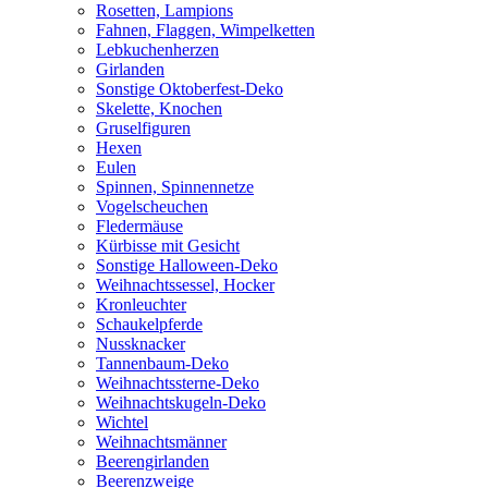
Rosetten, Lampions
Fahnen, Flaggen, Wimpelketten
Lebkuchenherzen
Girlanden
Sonstige Oktoberfest-Deko
Skelette, Knochen
Gruselfiguren
Hexen
Eulen
Spinnen, Spinnennetze
Vogelscheuchen
Fledermäuse
Kürbisse mit Gesicht
Sonstige Halloween-Deko
Weihnachtssessel, Hocker
Kronleuchter
Schaukelpferde
Nussknacker
Tannenbaum-Deko
Weihnachtssterne-Deko
Weihnachtskugeln-Deko
Wichtel
Weihnachtsmänner
Beerengirlanden
Beerenzweige