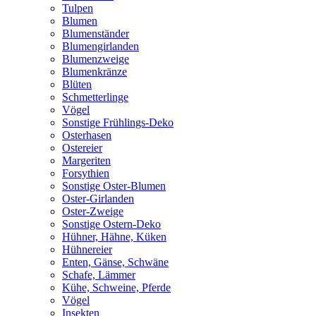
Tulpen
Blumen
Blumenständer
Blumengirlanden
Blumenzweige
Blumenkränze
Blüten
Schmetterlinge
Vögel
Sonstige Frühlings-Deko
Osterhasen
Ostereier
Margeriten
Forsythien
Sonstige Oster-Blumen
Oster-Girlanden
Oster-Zweige
Sonstige Ostern-Deko
Hühner, Hähne, Küken
Hühnereier
Enten, Gänse, Schwäne
Schafe, Lämmer
Kühe, Schweine, Pferde
Vögel
Insekten