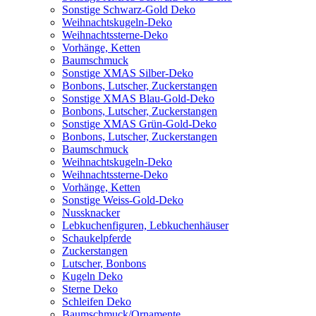
Sonstige Schwarz-Gold Deko
Weihnachtskugeln-Deko
Weihnachtssterne-Deko
Vorhänge, Ketten
Baumschmuck
Sonstige XMAS Silber-Deko
Bonbons, Lutscher, Zuckerstangen
Sonstige XMAS Blau-Gold-Deko
Bonbons, Lutscher, Zuckerstangen
Sonstige XMAS Grün-Gold-Deko
Bonbons, Lutscher, Zuckerstangen
Baumschmuck
Weihnachtskugeln-Deko
Weihnachtssterne-Deko
Vorhänge, Ketten
Sonstige Weiss-Gold-Deko
Nussknacker
Lebkuchenfiguren, Lebkuchenhäuser
Schaukelpferde
Zuckerstangen
Lutscher, Bonbons
Kugeln Deko
Sterne Deko
Schleifen Deko
Baumschmuck/Ornamente