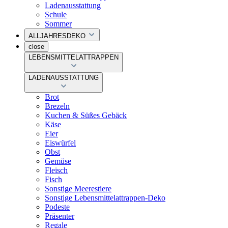
Ladenausstattung
Schule
Sommer
ALLJAHRESDEKO
close
LEBENSMITTELATTRAPPEN
LADENAUSSTATTUNG
Brot
Brezeln
Kuchen & Süßes Gebäck
Käse
Eier
Eiswürfel
Obst
Gemüse
Fleisch
Fisch
Sonstige Meerestiere
Sonstige Lebensmittelattrappen-Deko
Podeste
Präsenter
Regale