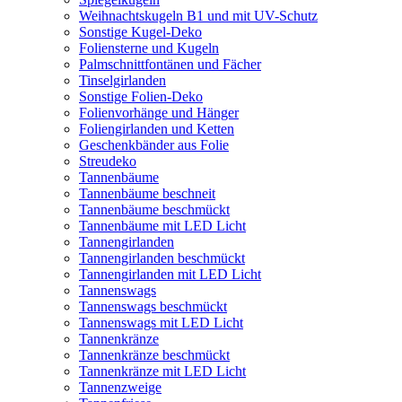
Weihnachtskugeln B1 und mit UV-Schutz
Sonstige Kugel-Deko
Foliensterne und Kugeln
Palmschnittfontänen und Fächer
Tinselgirlanden
Sonstige Folien-Deko
Folienvorhänge und Hänger
Foliengirlanden und Ketten
Geschenkbänder aus Folie
Streudeko
Tannenbäume
Tannenbäume beschneit
Tannenbäume beschmückt
Tannenbäume mit LED Licht
Tannengirlanden
Tannengirlanden beschmückt
Tannengirlanden mit LED Licht
Tannenswags
Tannenswags beschmückt
Tannenswags mit LED Licht
Tannenkränze
Tannenkränze beschmückt
Tannenkränze mit LED Licht
Tannenzweige