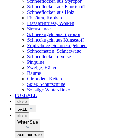
Schneeflocken aus Styropor
Schneeflocken aus Kunststoff
Schneeflocken aus Holz
Eisbären, Robben
Eiszapfenfriese, Wolken
Streuschnee
Schneekugeln aus Styropor
Schneekugeln aus Kunststoff
Zupfschnee, Schneekügelchen
Schneematten, Schneewatte
Schneeflocken diverse
Pinguine
Zweige, Hänger
Bäume
Girlanden, Ketten
Skier, Schlittschuhe
Sonstige Winter-Deko
FUßBALL
close
SALE
close
Winter Sale
Sommer Sale