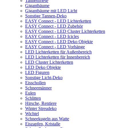
Tannenfriese
Gigantbäume
Gigantbäume mit LED Licht
Sonstige Tannen-Deko
EASY Connect - LED Lichterketten
EASY Connect - LED Zubehör
EASY Connect - LED Cluster Lichterketten
EASY Connect - LED Icicles
EASY Connect - LED Deko Objekte
EASY Connect - LED Vorhänge
LED Lichterketten für Außenbereich
LED Lichterketten für Innenbereich
LED Cluster Lichterketten
LED Deko Objekte
LED Figuren
Sonstige Licht-Deko
Eisschollen
Schneemänner
Eulen
Schlitten
Hirsche, Rentiere
Winter Streudeko
Wichtel
Schneekugeln aus Watte
Eiszapfen, Kristalle