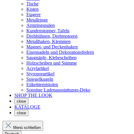
Tische
Kisten
Etagere
Metallringe
Armringspulen
Kundenstopper, Tafeln
Drehbühnen, Drehmotoren
Metallhaken, Klemmen
Magnet- und Deckenhaken
Eisennadeln und Dekorationsfedern
Saugnäpfe, Klebescheiben
Holzscheiben und Stämme
Acrylartikel
Styroporartikel
Spiegelkugeln
Etikettierpistolen
Sonstige Ladenausstattungs-Deko
SHOP THE LOOK
close
KATALOGE
close
Menü schließen
Deutsch