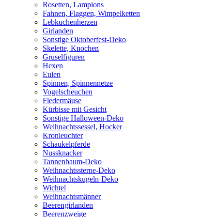
Rosetten, Lampions
Fahnen, Flaggen, Wimpelketten
Lebkuchenherzen
Girlanden
Sonstige Oktoberfest-Deko
Skelette, Knochen
Gruselfiguren
Hexen
Eulen
Spinnen, Spinnennetze
Vogelscheuchen
Fledermäuse
Kürbisse mit Gesicht
Sonstige Halloween-Deko
Weihnachtssessel, Hocker
Kronleuchter
Schaukelpferde
Nussknacker
Tannenbaum-Deko
Weihnachtssterne-Deko
Weihnachtskugeln-Deko
Wichtel
Weihnachtsmänner
Beerengirlanden
Beerenzweige