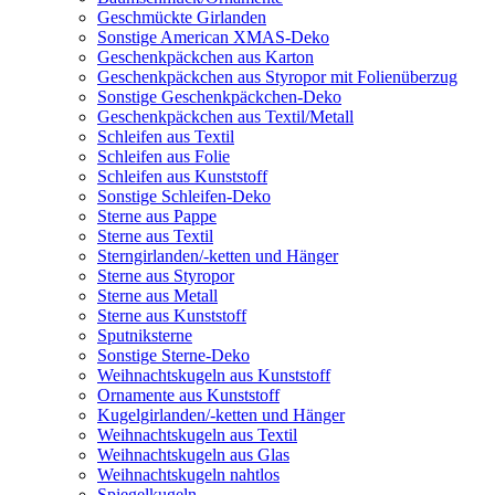
Geschmückte Girlanden
Sonstige American XMAS-Deko
Geschenkpäckchen aus Karton
Geschenkpäckchen aus Styropor mit Folienüberzug
Sonstige Geschenkpäckchen-Deko
Geschenkpäckchen aus Textil/Metall
Schleifen aus Textil
Schleifen aus Folie
Schleifen aus Kunststoff
Sonstige Schleifen-Deko
Sterne aus Pappe
Sterne aus Textil
Sterngirlanden/-ketten und Hänger
Sterne aus Styropor
Sterne aus Metall
Sterne aus Kunststoff
Sputniksterne
Sonstige Sterne-Deko
Weihnachtskugeln aus Kunststoff
Ornamente aus Kunststoff
Kugelgirlanden/-ketten und Hänger
Weihnachtskugeln aus Textil
Weihnachtskugeln aus Glas
Weihnachtskugeln nahtlos
Spiegelkugeln