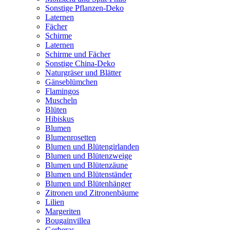
Sonstige Pflanzen-Deko
Laternen
Fächer
Schirme
Laternen
Schirme und Fächer
Sonstige China-Deko
Naturgräser und Blätter
Gänseblümchen
Flamingos
Muscheln
Blüten
Hibiskus
Blumen
Blumenrosetten
Blumen und Blütengirlanden
Blumen und Blütenzweige
Blumen und Blütenzäune
Blumen und Blütenständer
Blumen und Blütenhänger
Zitronen und Zitronenbäume
Lilien
Margeriten
Bougainvillea
Gerberas