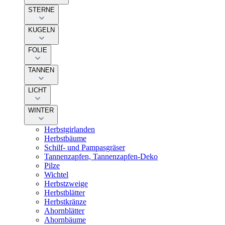
STERNE
KUGELN
FOLIE
TANNEN
LICHT
WINTER
Herbstgirlanden
Herbstbäume
Schilf- und Pampasgräser
Tannenzapfen, Tannenzapfen-Deko
Pilze
Wichtel
Herbstzweige
Herbstblätter
Herbstkränze
Ahornblätter
Ahornbäume