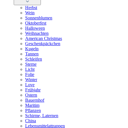
Herbst
Wein
Sonnenblumen
Oktoberfest
Halloween
Weihnachten
American Christmas
Geschenkpäckchen
Kugeln
Tannen
Schleifen
Sterne
Licht
Folie
Winter
Love
Frühjahr
Ostern
Bauernhof
Maritim
Pflanzen
Schirme, Laternen
China
Lebensmittelattrappen