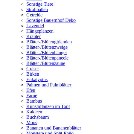
Sonstige Tiere
Strohballen
Getreide
Sonstige Bauernhof-Deko
Lavendel
Hängeplanzen
Kräuter
Blätter-/Blütengirlanden
Blätter-/Blütenzweige
Blätter-/Blütenhänger
Blätter-/Blütenpaneele
Blätter-/Blütenzäune
Gräser
Birken
Eukalyptus
Palmen und Palmblätter
Efeu
Farne
Bambus
Kunstpflanzen im Topf
Kakteen
Buchsbaum
Moos
Bananen und Bananenblätter
Monstera und Split-Philo