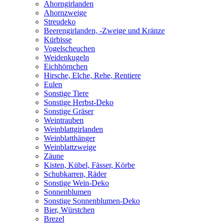
Ahorngirlanden
Ahornzweige
Streudeko
Beerengirlanden, -Zweige und Kränze
Kürbisse
Vogelscheuchen
Weidenkugeln
Eichhörnchen
Hirsche, Elche, Rehe, Rentiere
Eulen
Sonstige Tiere
Sonstige Herbst-Deko
Sonstige Gräser
Weintrauben
Weinblattgirlanden
Weinblatthänger
Weinblattzweige
Zäune
Kisten, Kübel, Fässer, Körbe
Schubkarren, Räder
Sonstige Wein-Deko
Sonnenblumen
Sonstige Sonnenblumen-Deko
Bier, Würstchen
Brezel