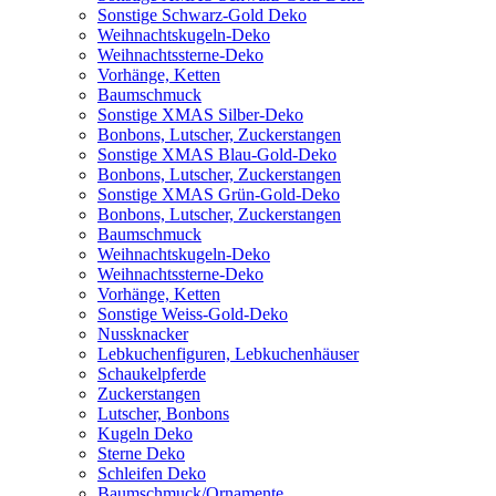
Sonstige Schwarz-Gold Deko
Weihnachtskugeln-Deko
Weihnachtssterne-Deko
Vorhänge, Ketten
Baumschmuck
Sonstige XMAS Silber-Deko
Bonbons, Lutscher, Zuckerstangen
Sonstige XMAS Blau-Gold-Deko
Bonbons, Lutscher, Zuckerstangen
Sonstige XMAS Grün-Gold-Deko
Bonbons, Lutscher, Zuckerstangen
Baumschmuck
Weihnachtskugeln-Deko
Weihnachtssterne-Deko
Vorhänge, Ketten
Sonstige Weiss-Gold-Deko
Nussknacker
Lebkuchenfiguren, Lebkuchenhäuser
Schaukelpferde
Zuckerstangen
Lutscher, Bonbons
Kugeln Deko
Sterne Deko
Schleifen Deko
Baumschmuck/Ornamente