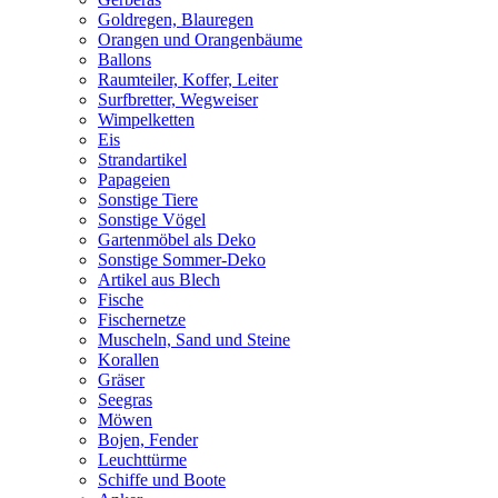
Goldregen, Blauregen
Orangen und Orangenbäume
Ballons
Raumteiler, Koffer, Leiter
Surfbretter, Wegweiser
Wimpelketten
Eis
Strandartikel
Papageien
Sonstige Tiere
Sonstige Vögel
Gartenmöbel als Deko
Sonstige Sommer-Deko
Artikel aus Blech
Fische
Fischernetze
Muscheln, Sand und Steine
Korallen
Gräser
Seegras
Möwen
Bojen, Fender
Leuchttürme
Schiffe und Boote