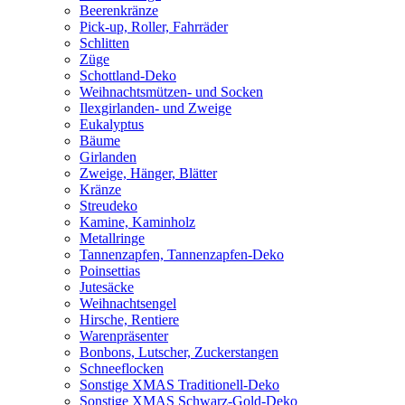
Beerenkränze
Pick-up, Roller, Fahrräder
Schlitten
Züge
Schottland-Deko
Weihnachtsmützen- und Socken
Ilexgirlanden- und Zweige
Eukalyptus
Bäume
Girlanden
Zweige, Hänger, Blätter
Kränze
Streudeko
Kamine, Kaminholz
Metallringe
Tannenzapfen, Tannenzapfen-Deko
Poinsettias
Jutesäcke
Weihnachtsengel
Hirsche, Rentiere
Warenpräsenter
Bonbons, Lutscher, Zuckerstangen
Schneeflocken
Sonstige XMAS Traditionell-Deko
Sonstige XMAS Schwarz-Gold-Deko