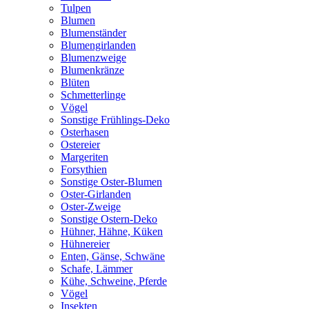
Tulpen
Blumen
Blumenständer
Blumengirlanden
Blumenzweige
Blumenkränze
Blüten
Schmetterlinge
Vögel
Sonstige Frühlings-Deko
Osterhasen
Ostereier
Margeriten
Forsythien
Sonstige Oster-Blumen
Oster-Girlanden
Oster-Zweige
Sonstige Ostern-Deko
Hühner, Hähne, Küken
Hühnereier
Enten, Gänse, Schwäne
Schafe, Lämmer
Kühe, Schweine, Pferde
Vögel
Insekten