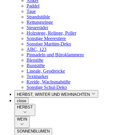
Anker
Paddel
Taue
Strandstühle
Rettungsringe
Steuerräder
Holzstege, Relinge, Poller
Sonstige Meerestiere
Sonstige Maritim-Deko
ABC, 123
Pinnadeln und Büroklammern
Bleistifte
Buntstifte
Lineale, Geodreicke
Textmarker
Kreide, Wachsmalstifte
Sonstige Schul-Deko
HERBST, WINTER UND WEIHNACHTEN
close
HERBST
WEIN
SONNENBLUMEN