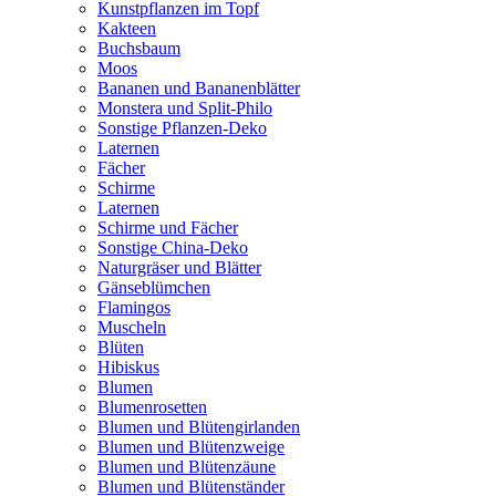
Kunstpflanzen im Topf
Kakteen
Buchsbaum
Moos
Bananen und Bananenblätter
Monstera und Split-Philo
Sonstige Pflanzen-Deko
Laternen
Fächer
Schirme
Laternen
Schirme und Fächer
Sonstige China-Deko
Naturgräser und Blätter
Gänseblümchen
Flamingos
Muscheln
Blüten
Hibiskus
Blumen
Blumenrosetten
Blumen und Blütengirlanden
Blumen und Blütenzweige
Blumen und Blütenzäune
Blumen und Blütenständer