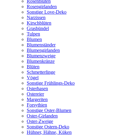
Rosenblüten
Rosengirlanden
Sonstige Love-Deko
Narzissen
Kirschblüten
Grasbündel
Tulpen
Blumen
Blumenständer
Blumengirlanden
Blumenzweige
Blumenkränze
Blüten
Schmetterlinge
Vögel
Sonstige Frühlings-Deko
Osterhasen
Ostereier
Margeriten
Forsythien
Sonstige Oster-Blumen
Oster-Girlanden
Oster-Zweige
Sonstige Ostern-Deko
Hühner, Hähne, Küken