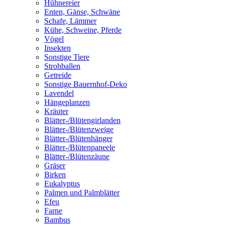
Hühnereier
Enten, Gänse, Schwäne
Schafe, Lämmer
Kühe, Schweine, Pferde
Vögel
Insekten
Sonstige Tiere
Strohballen
Getreide
Sonstige Bauernhof-Deko
Lavendel
Hängeplanzen
Kräuter
Blätter-/Blütengirlanden
Blätter-/Blütenzweige
Blätter-/Blütenhänger
Blätter-/Blütenpaneele
Blätter-/Blütenzäune
Gräser
Birken
Eukalyptus
Palmen und Palmblätter
Efeu
Farne
Bambus