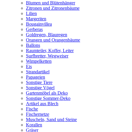
Blumen und Blütenhänger
Zitronen und Zitronenbäume
Lilien
Margeriten
Bougainvillea
Gerberas
Goldregen, Blauregen
Orangen und Orangenbäume
Ballons
Raumteiler, Koffer, Leiter
Surfbretter, Wegweiser
Wimpelketten
Eis
Strandartikel
Papageien
Sonstige Tiere
Sonstige Vögel
Gartenmöbel als Deko
Sonstige Sommer-Deko
Artikel aus Blech
Fische
Fischernetze
Muscheln, Sand und Steine
Korallen
Gräser