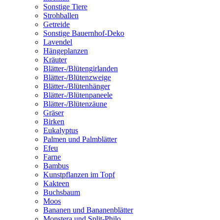
Sonstige Tiere
Strohballen
Getreide
Sonstige Bauernhof-Deko
Lavendel
Hängeplanzen
Kräuter
Blätter-/Blütengirlanden
Blätter-/Blütenzweige
Blätter-/Blütenhänger
Blätter-/Blütenpaneele
Blätter-/Blütenzäune
Gräser
Birken
Eukalyptus
Palmen und Palmblätter
Efeu
Farne
Bambus
Kunstpflanzen im Topf
Kakteen
Buchsbaum
Moos
Bananen und Bananenblätter
Monstera und Split-Philo