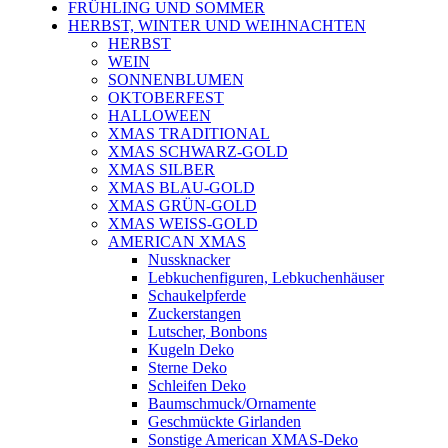
FRÜHLING UND SOMMER
HERBST, WINTER UND WEIHNACHTEN
HERBST
WEIN
SONNENBLUMEN
OKTOBERFEST
HALLOWEEN
XMAS TRADITIONAL
XMAS SCHWARZ-GOLD
XMAS SILBER
XMAS BLAU-GOLD
XMAS GRÜN-GOLD
XMAS WEISS-GOLD
AMERICAN XMAS
Nussknacker
Lebkuchenfiguren, Lebkuchenhäuser
Schaukelpferde
Zuckerstangen
Lutscher, Bonbons
Kugeln Deko
Sterne Deko
Schleifen Deko
Baumschmuck/Ornamente
Geschmückte Girlanden
Sonstige American XMAS-Deko