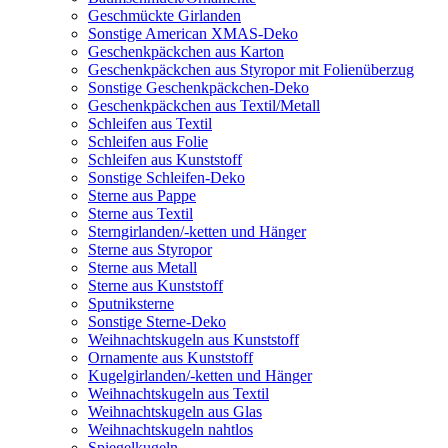
Geschmückte Girlanden
Sonstige American XMAS-Deko
Geschenkpäckchen aus Karton
Geschenkpäckchen aus Styropor mit Folienüberzug
Sonstige Geschenkpäckchen-Deko
Geschenkpäckchen aus Textil/Metall
Schleifen aus Textil
Schleifen aus Folie
Schleifen aus Kunststoff
Sonstige Schleifen-Deko
Sterne aus Pappe
Sterne aus Textil
Sterngirlanden/-ketten und Hänger
Sterne aus Styropor
Sterne aus Metall
Sterne aus Kunststoff
Sputniksterne
Sonstige Sterne-Deko
Weihnachtskugeln aus Kunststoff
Ornamente aus Kunststoff
Kugelgirlanden/-ketten und Hänger
Weihnachtskugeln aus Textil
Weihnachtskugeln aus Glas
Weihnachtskugeln nahtlos
Spiegelkugeln