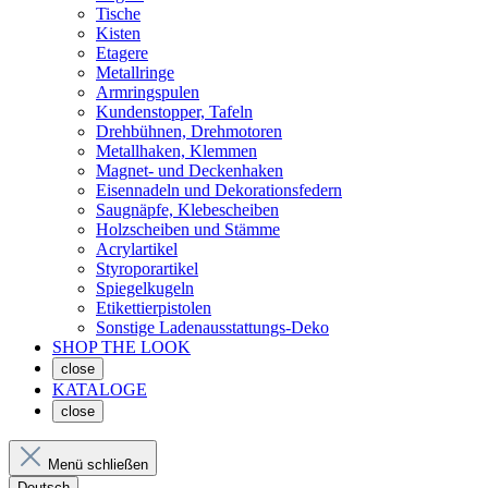
Tische
Kisten
Etagere
Metallringe
Armringspulen
Kundenstopper, Tafeln
Drehbühnen, Drehmotoren
Metallhaken, Klemmen
Magnet- und Deckenhaken
Eisennadeln und Dekorationsfedern
Saugnäpfe, Klebescheiben
Holzscheiben und Stämme
Acrylartikel
Styroporartikel
Spiegelkugeln
Etikettierpistolen
Sonstige Ladenausstattungs-Deko
SHOP THE LOOK
close
KATALOGE
close
Menü schließen
Deutsch