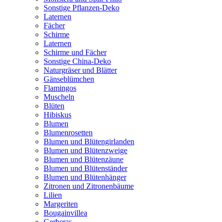
Sonstige Pflanzen-Deko
Laternen
Fächer
Schirme
Laternen
Schirme und Fächer
Sonstige China-Deko
Naturgräser und Blätter
Gänseblümchen
Flamingos
Muscheln
Blüten
Hibiskus
Blumen
Blumenrosetten
Blumen und Blütengirlanden
Blumen und Blütenzweige
Blumen und Blütenzäune
Blumen und Blütenständer
Blumen und Blütenhänger
Zitronen und Zitronenbäume
Lilien
Margeriten
Bougainvillea
Gerberas