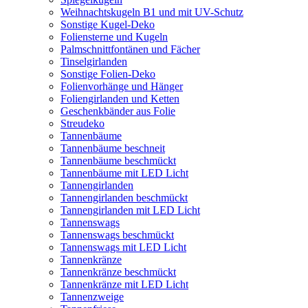
Weihnachtskugeln B1 und mit UV-Schutz
Sonstige Kugel-Deko
Foliensterne und Kugeln
Palmschnittfontänen und Fächer
Tinselgirlanden
Sonstige Folien-Deko
Folienvorhänge und Hänger
Foliengirlanden und Ketten
Geschenkbänder aus Folie
Streudeko
Tannenbäume
Tannenbäume beschneit
Tannenbäume beschmückt
Tannenbäume mit LED Licht
Tannengirlanden
Tannengirlanden beschmückt
Tannengirlanden mit LED Licht
Tannenswags
Tannenswags beschmückt
Tannenswags mit LED Licht
Tannenkränze
Tannenkränze beschmückt
Tannenkränze mit LED Licht
Tannenzweige