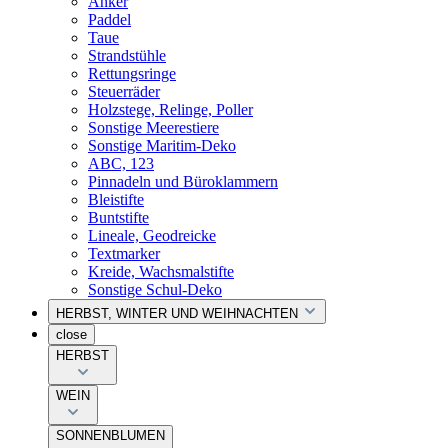
Anker
Paddel
Taue
Strandstühle
Rettungsringe
Steuerräder
Holzstege, Relinge, Poller
Sonstige Meerestiere
Sonstige Maritim-Deko
ABC, 123
Pinnadeln und Büroklammern
Bleistifte
Buntstifte
Lineale, Geodreicke
Textmarker
Kreide, Wachsmalstifte
Sonstige Schul-Deko
HERBST, WINTER UND WEIHNACHTEN
close
HERBST
WEIN
SONNENBLUMEN