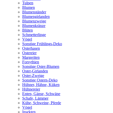
Tulpen
Blumen
Blumenständer
Blumengirlanden
Blumenzweige
Blumenkränze
Blüten
Schmetterlinge
Vögel
Sonstige Frühlings-Deko
Osterhasen
Ostereier
Margeriten
Forsythien
Sonstige Oster-Blumen
Oster-Girlanden
Oster-Zweige
Sonstige Ostern-Deko
Hühner, Hähne, Küken
Hühnereier
Enten, Gänse, Schwäne
Schafe, Lämmer
Kühe, Schweine, Pferde
Vögel
Insekten