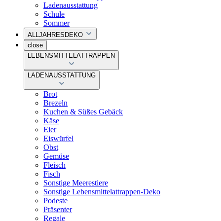
Ladenausstattung
Schule
Sommer
ALLJAHRESDEKO
close
LEBENSMITTELATTRAPPEN
LADENAUSSTATTUNG
Brot
Brezeln
Kuchen & Süßes Gebäck
Käse
Eier
Eiswürfel
Obst
Gemüse
Fleisch
Fisch
Sonstige Meerestiere
Sonstige Lebensmittelattrappen-Deko
Podeste
Präsenter
Regale