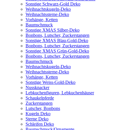
Sonstige Schwarz-Gold Deko
Weihnachtskugeln-Deko
Weihnachtssterne-Deko
Vorhänge, Ketten
Baumschmuck
Sonstige XMAS Silber-Deko
Bonbons, Lutscher, Zuckerstangen
Sonstige XMAS Blau-Gold-Deko
Bonbons, Lutscher, Zuckerstangen
Sonstige XMAS Grün-Gold-Deko
Bonbons, Lutscher, Zuckerstangen
Baumschmuck
Weihnachtskugeln-Deko
Weihnachtssterne-Deko
Vorhänge, Ketten
Sonstige Weiss-Gold-Deko
Nussknacker
Lebkuchenfiguren, Lebkuchenhäuser
Schaukelpferde
Zuckerstangen
Lutscher, Bonbons
Kugeln Deko
Sterne Deko
Schleifen Deko
Baumschmuck/Ornamente