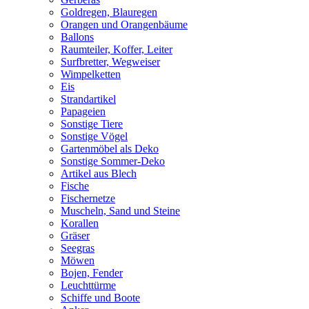
Goldregen, Blauregen
Orangen und Orangenbäume
Ballons
Raumteiler, Koffer, Leiter
Surfbretter, Wegweiser
Wimpelketten
Eis
Strandartikel
Papageien
Sonstige Tiere
Sonstige Vögel
Gartenmöbel als Deko
Sonstige Sommer-Deko
Artikel aus Blech
Fische
Fischernetze
Muscheln, Sand und Steine
Korallen
Gräser
Seegras
Möwen
Bojen, Fender
Leuchttürme
Schiffe und Boote