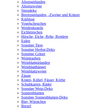
Ahorngirlanden
Ahornzweige
Streudeko
Beerengirlanden, -Zweige und Kränze
Kürbisse
Vogelscheuchen
Weidenkugeln
Eichhörnchen
Hirsche, Elche, Rehe, Rentiere
Eulen
Sonstige Tiere
Sonstige Herbst-Deko
Sonstige Gräser
Weintrauben
Weinblattgirlanden
Weinblatthänger
Weinblattzweige
Zäune
Kisten, Kübel, Fässer, Körbe
Schubkarren, Räder
Sonstige Wein-Deko
Sonnenblumen
Sonstige Sonnenblumen-Deko
Bier, Würstchen
Brezel