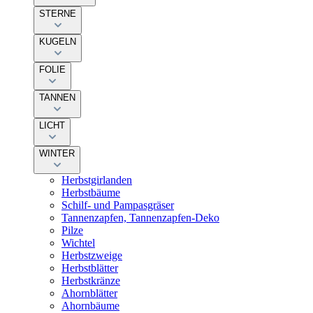
STERNE
KUGELN
FOLIE
TANNEN
LICHT
WINTER
Herbstgirlanden
Herbstbäume
Schilf- und Pampasgräser
Tannenzapfen, Tannenzapfen-Deko
Pilze
Wichtel
Herbstzweige
Herbstblätter
Herbstkränze
Ahornblätter
Ahornbäume