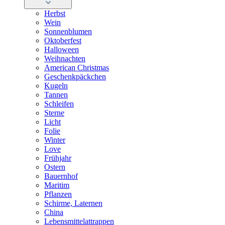
Herbst
Wein
Sonnenblumen
Oktoberfest
Halloween
Weihnachten
American Christmas
Geschenkpäckchen
Kugeln
Tannen
Schleifen
Sterne
Licht
Folie
Winter
Love
Frühjahr
Ostern
Bauernhof
Maritim
Pflanzen
Schirme, Laternen
China
Lebensmittelattrappen