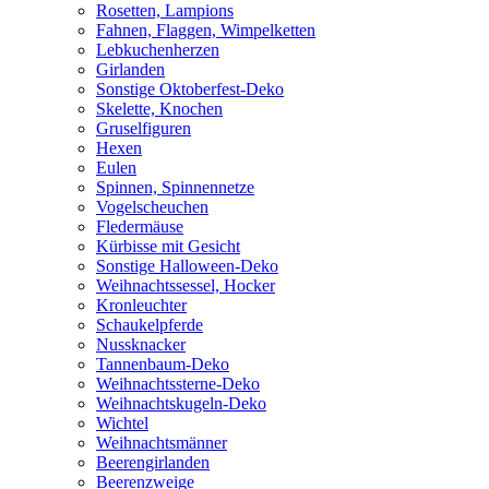
Rosetten, Lampions
Fahnen, Flaggen, Wimpelketten
Lebkuchenherzen
Girlanden
Sonstige Oktoberfest-Deko
Skelette, Knochen
Gruselfiguren
Hexen
Eulen
Spinnen, Spinnennetze
Vogelscheuchen
Fledermäuse
Kürbisse mit Gesicht
Sonstige Halloween-Deko
Weihnachtssessel, Hocker
Kronleuchter
Schaukelpferde
Nussknacker
Tannenbaum-Deko
Weihnachtssterne-Deko
Weihnachtskugeln-Deko
Wichtel
Weihnachtsmänner
Beerengirlanden
Beerenzweige