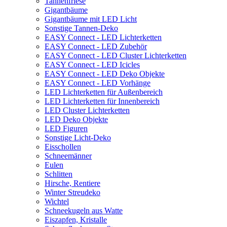
Tannenfriese
Gigantbäume
Gigantbäume mit LED Licht
Sonstige Tannen-Deko
EASY Connect - LED Lichterketten
EASY Connect - LED Zubehör
EASY Connect - LED Cluster Lichterketten
EASY Connect - LED Icicles
EASY Connect - LED Deko Objekte
EASY Connect - LED Vorhänge
LED Lichterketten für Außenbereich
LED Lichterketten für Innenbereich
LED Cluster Lichterketten
LED Deko Objekte
LED Figuren
Sonstige Licht-Deko
Eisschollen
Schneemänner
Eulen
Schlitten
Hirsche, Rentiere
Winter Streudeko
Wichtel
Schneekugeln aus Watte
Eiszapfen, Kristalle