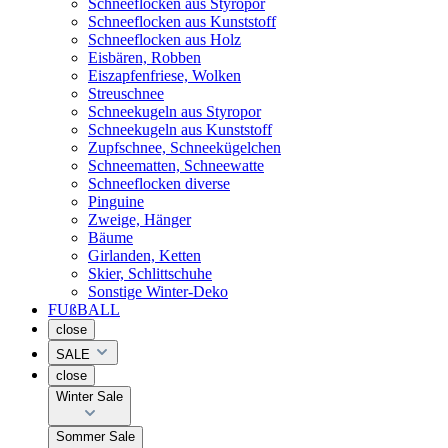
Schneeflocken aus Styropor
Schneeflocken aus Kunststoff
Schneeflocken aus Holz
Eisbären, Robben
Eiszapfenfriese, Wolken
Streuschnee
Schneekugeln aus Styropor
Schneekugeln aus Kunststoff
Zupfschnee, Schneekügelchen
Schneematten, Schneewatte
Schneeflocken diverse
Pinguine
Zweige, Hänger
Bäume
Girlanden, Ketten
Skier, Schlittschuhe
Sonstige Winter-Deko
FUßBALL
close
SALE
close
Winter Sale
Sommer Sale