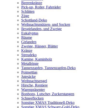
Beerenkränze
Pick-up, Roller, Fahrräder
Schlitten
Züge
Schottland-Deko
Weihnachtsmützen- und Socken
Ilexgirlanden- und Zweige
Eukalyptus
Bäume
Girlanden
Zweige, Hänger, Blätter
Kränze
Streudeko
Kamine, Kaminholz
Metallringe
Tannenzapfen, Tannenzapfen-Deko
Poinsettias
Jutesäcke
Weihnachtsengel
Hirsche, Rentiere
Warenpräsenter
Bonbons, Lutscher, Zuckerstangen
Schneeflocken
Sonstige XMAS Traditionell-Deko
Sonstige XMAS Schwarz-Gold-Deko