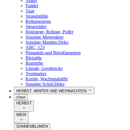
Anker
Paddel
Taue
Strandstühle
Rettungsringe
Steuerräder
Holzstege, Relinge, Poller
Sonstige Meerestiere
Sonstige Maritim-Deko
ABC, 123
Pinnadeln und Büroklammern
Bleistifte
Buntstifte
Lineale, Geodreicke
Textmarker
Kreide, Wachsmalstifte
Sonstige Schul-Deko
HERBST, WINTER UND WEIHNACHTEN
close
HERBST
WEIN
SONNENBLUMEN