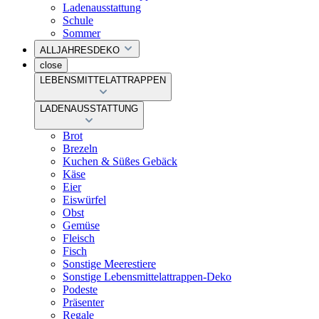
Ladenausstattung
Schule
Sommer
ALLJAHRESDEKO
close
LEBENSMITTELATTRAPPEN
LADENAUSSTATTUNG
Brot
Brezeln
Kuchen & Süßes Gebäck
Käse
Eier
Eiswürfel
Obst
Gemüse
Fleisch
Fisch
Sonstige Meerestiere
Sonstige Lebensmittelattrappen-Deko
Podeste
Präsenter
Regale