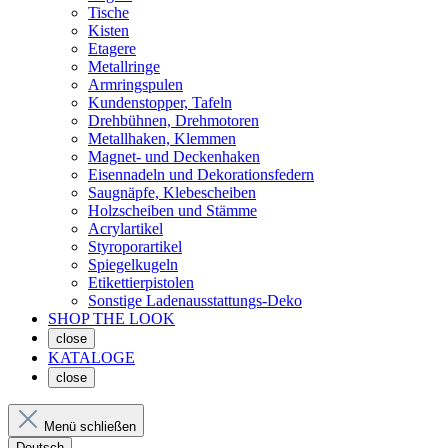
Tische
Kisten
Etagere
Metallringe
Armringspulen
Kundenstopper, Tafeln
Drehbühnen, Drehmotoren
Metallhaken, Klemmen
Magnet- und Deckenhaken
Eisennadeln und Dekorationsfedern
Saugnäpfe, Klebescheiben
Holzscheiben und Stämme
Acrylartikel
Styroporartikel
Spiegelkugeln
Etikettierpistolen
Sonstige Ladenausstattungs-Deko
SHOP THE LOOK
close
KATALOGE
close
Menü schließen
Deutsch