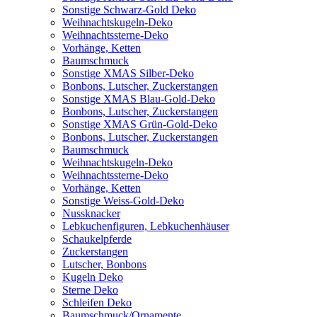
Sonstige Schwarz-Gold Deko
Weihnachtskugeln-Deko
Weihnachtssterne-Deko
Vorhänge, Ketten
Baumschmuck
Sonstige XMAS Silber-Deko
Bonbons, Lutscher, Zuckerstangen
Sonstige XMAS Blau-Gold-Deko
Bonbons, Lutscher, Zuckerstangen
Sonstige XMAS Grün-Gold-Deko
Bonbons, Lutscher, Zuckerstangen
Baumschmuck
Weihnachtskugeln-Deko
Weihnachtssterne-Deko
Vorhänge, Ketten
Sonstige Weiss-Gold-Deko
Nussknacker
Lebkuchenfiguren, Lebkuchenhäuser
Schaukelpferde
Zuckerstangen
Lutscher, Bonbons
Kugeln Deko
Sterne Deko
Schleifen Deko
Baumschmuck/Ornamente