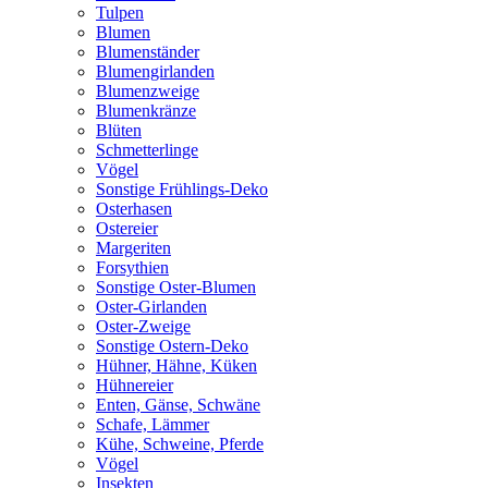
Tulpen
Blumen
Blumenständer
Blumengirlanden
Blumenzweige
Blumenkränze
Blüten
Schmetterlinge
Vögel
Sonstige Frühlings-Deko
Osterhasen
Ostereier
Margeriten
Forsythien
Sonstige Oster-Blumen
Oster-Girlanden
Oster-Zweige
Sonstige Ostern-Deko
Hühner, Hähne, Küken
Hühnereier
Enten, Gänse, Schwäne
Schafe, Lämmer
Kühe, Schweine, Pferde
Vögel
Insekten