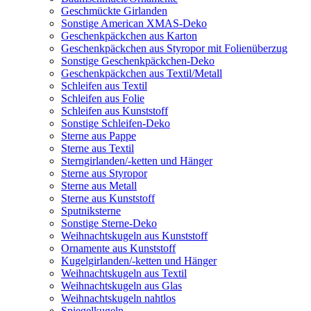
Geschmückte Girlanden
Sonstige American XMAS-Deko
Geschenkpäckchen aus Karton
Geschenkpäckchen aus Styropor mit Folienüberzug
Sonstige Geschenkpäckchen-Deko
Geschenkpäckchen aus Textil/Metall
Schleifen aus Textil
Schleifen aus Folie
Schleifen aus Kunststoff
Sonstige Schleifen-Deko
Sterne aus Pappe
Sterne aus Textil
Sterngirlanden/-ketten und Hänger
Sterne aus Styropor
Sterne aus Metall
Sterne aus Kunststoff
Sputniksterne
Sonstige Sterne-Deko
Weihnachtskugeln aus Kunststoff
Ornamente aus Kunststoff
Kugelgirlanden/-ketten und Hänger
Weihnachtskugeln aus Textil
Weihnachtskugeln aus Glas
Weihnachtskugeln nahtlos
Spiegelkugeln