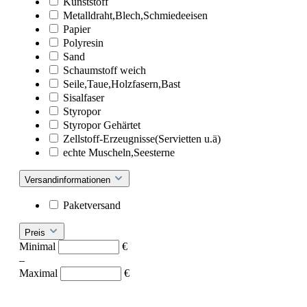
Kunststoff
Metalldraht,Blech,Schmiedeeisen
Papier
Polyresin
Sand
Schaumstoff weich
Seile,Taue,Holzfasern,Bast
Sisalfaser
Styropor
Styropor Gehärtet
Zellstoff-Erzeugnisse(Servietten u.ä)
echte Muscheln,Seesterne
Versandinformationen
Paketversand
Preis
Minimal
€
–
Maximal
€