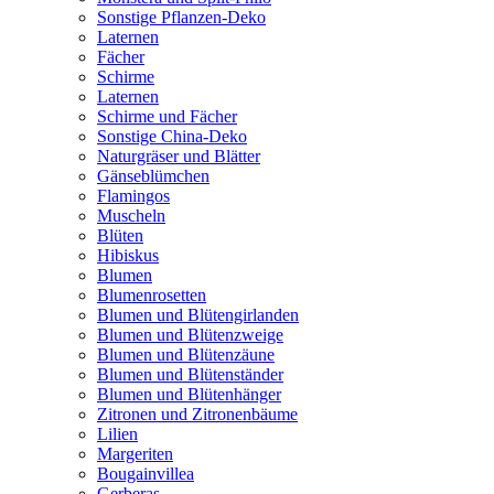
Sonstige Pflanzen-Deko
Laternen
Fächer
Schirme
Laternen
Schirme und Fächer
Sonstige China-Deko
Naturgräser und Blätter
Gänseblümchen
Flamingos
Muscheln
Blüten
Hibiskus
Blumen
Blumenrosetten
Blumen und Blütengirlanden
Blumen und Blütenzweige
Blumen und Blütenzäune
Blumen und Blütenständer
Blumen und Blütenhänger
Zitronen und Zitronenbäume
Lilien
Margeriten
Bougainvillea
Gerberas