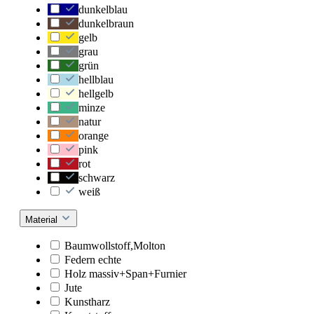
dunkelblau
dunkelbraun
gelb
grau
grün
hellblau
hellgelb
minze
natur
orange
pink
rot
schwarz
weiß
Material
Baumwollstoff,Molton
Federn echte
Holz massiv+Span+Furnier
Jute
Kunstharz