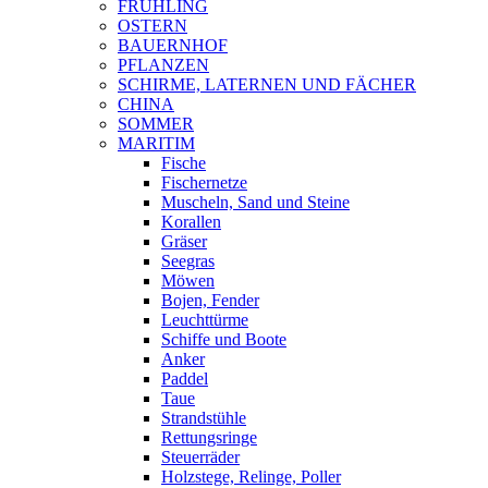
FRÜHLING
OSTERN
BAUERNHOF
PFLANZEN
SCHIRME, LATERNEN UND FÄCHER
CHINA
SOMMER
MARITIM
Fische
Fischernetze
Muscheln, Sand und Steine
Korallen
Gräser
Seegras
Möwen
Bojen, Fender
Leuchttürme
Schiffe und Boote
Anker
Paddel
Taue
Strandstühle
Rettungsringe
Steuerräder
Holzstege, Relinge, Poller