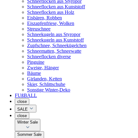
Schneeflocken aus Styropor
Schneeflocken aus Kunststoff
Schneeflocken aus Holz
Eisbären, Robben
Eiszapfenfriese, Wolken
Streuschnee
Schneekugeln aus Styropor
Schneekugeln aus Kunststoff
Zupfschnee, Schneekügelchen
Schneematten, Schneewatte
Schneeflocken diverse
Pinguine
Zweige, Hänger
Bäume
Girlanden, Ketten
Skier, Schlittschuhe
Sonstige Winter-Deko
FUßBALL
close
SALE
close
Winter Sale
Sommer Sale