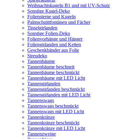
Weihnachtskugeln B1 und mit UV-Schutz
Sonstige Kugel-Deko
Foliensterne und Kugeln
Palmschnittfontänen und Fächer
Tinselgirlanden
Sonstige Folien-Deko
Folienvorhänge und Hänger
Foliengirlanden und Ketten
Geschenkbänder aus Folie
Streudeko
Tannenbäume
Tannenbäume beschneit
Tannenbäume beschmückt
Tannenbäume mit LED Licht
Tannengirlanden
Tannengirlanden beschmückt
Tannengirlanden mit LED Licht
Tannenswags
Tannenswags beschmückt
Tannenswags mit LED Licht
Tannenkränze
Tannenkränze beschmückt
Tannenkränze mit LED Licht
Tannenzweige