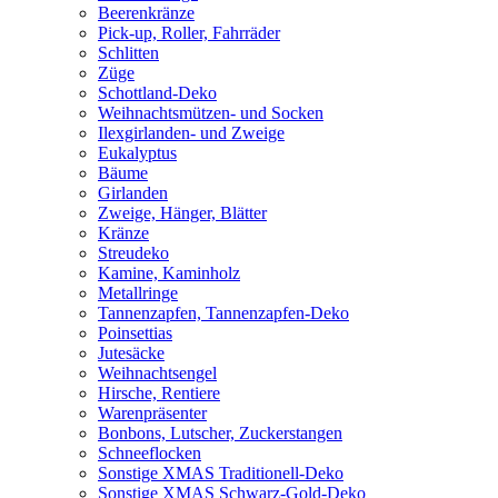
Beerenkränze
Pick-up, Roller, Fahrräder
Schlitten
Züge
Schottland-Deko
Weihnachtsmützen- und Socken
Ilexgirlanden- und Zweige
Eukalyptus
Bäume
Girlanden
Zweige, Hänger, Blätter
Kränze
Streudeko
Kamine, Kaminholz
Metallringe
Tannenzapfen, Tannenzapfen-Deko
Poinsettias
Jutesäcke
Weihnachtsengel
Hirsche, Rentiere
Warenpräsenter
Bonbons, Lutscher, Zuckerstangen
Schneeflocken
Sonstige XMAS Traditionell-Deko
Sonstige XMAS Schwarz-Gold-Deko