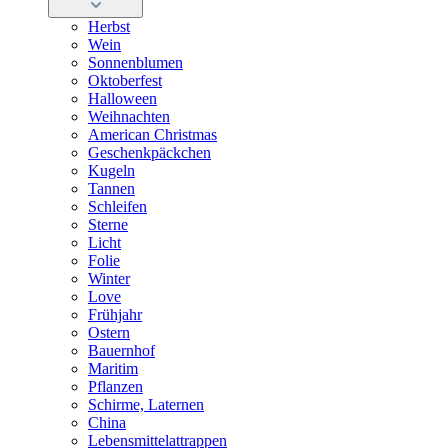
Herbst
Wein
Sonnenblumen
Oktoberfest
Halloween
Weihnachten
American Christmas
Geschenkpäckchen
Kugeln
Tannen
Schleifen
Sterne
Licht
Folie
Winter
Love
Frühjahr
Ostern
Bauernhof
Maritim
Pflanzen
Schirme, Laternen
China
Lebensmittelattrappen