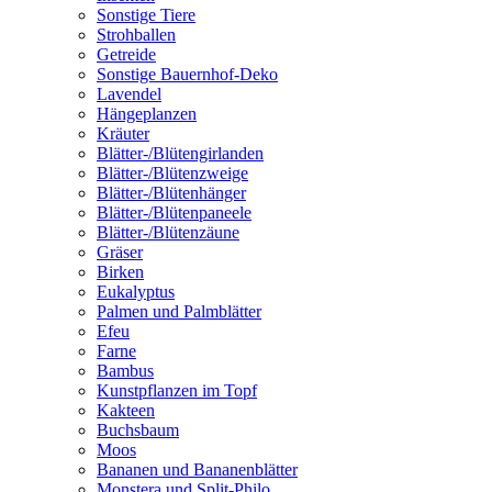
Sonstige Tiere
Strohballen
Getreide
Sonstige Bauernhof-Deko
Lavendel
Hängeplanzen
Kräuter
Blätter-/Blütengirlanden
Blätter-/Blütenzweige
Blätter-/Blütenhänger
Blätter-/Blütenpaneele
Blätter-/Blütenzäune
Gräser
Birken
Eukalyptus
Palmen und Palmblätter
Efeu
Farne
Bambus
Kunstpflanzen im Topf
Kakteen
Buchsbaum
Moos
Bananen und Bananenblätter
Monstera und Split-Philo