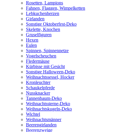
Rosetten, Lampions
Fahnen, Flaggen, Wimpelketten
Lebkuchenherzen
Girlanden
Sonstige Oktoberfest-Deko
Skelette, Knochen
Gruselfiguren
Hexen
Eulen
Spinnen, Spinnennetze
Vogelscheuchen
Fledermäuse
Kürbisse mit Gesicht
Sonstige Halloween-Deko
Weihnachtssessel, Hocker
Kronleuchter
Schaukelpferde
Nussknacker
Tannenbaum-Deko
Weihnachtssterne-Deko
Weihnachtskugeln-Deko
Wichtel
Weihnachtsmänner
Beerengirlanden
Beerenzweige