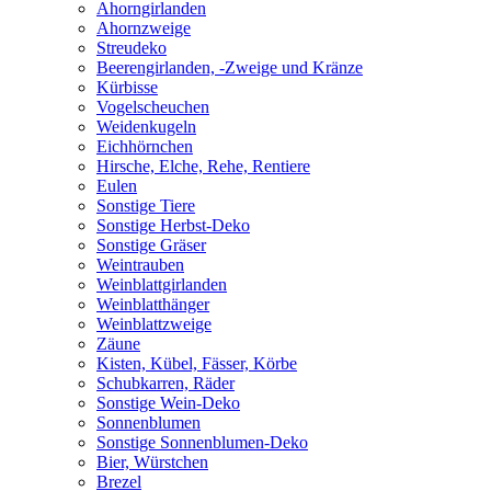
Ahorngirlanden
Ahornzweige
Streudeko
Beerengirlanden, -Zweige und Kränze
Kürbisse
Vogelscheuchen
Weidenkugeln
Eichhörnchen
Hirsche, Elche, Rehe, Rentiere
Eulen
Sonstige Tiere
Sonstige Herbst-Deko
Sonstige Gräser
Weintrauben
Weinblattgirlanden
Weinblatthänger
Weinblattzweige
Zäune
Kisten, Kübel, Fässer, Körbe
Schubkarren, Räder
Sonstige Wein-Deko
Sonnenblumen
Sonstige Sonnenblumen-Deko
Bier, Würstchen
Brezel