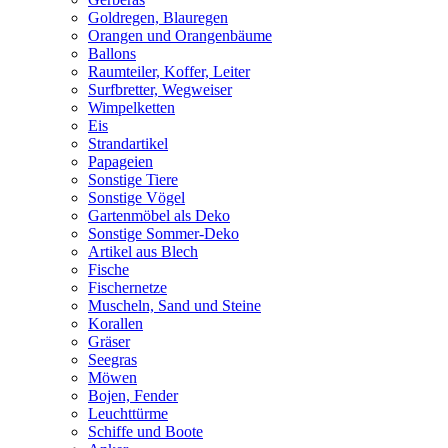
Goldregen, Blauregen
Orangen und Orangenbäume
Ballons
Raumteiler, Koffer, Leiter
Surfbretter, Wegweiser
Wimpelketten
Eis
Strandartikel
Papageien
Sonstige Tiere
Sonstige Vögel
Gartenmöbel als Deko
Sonstige Sommer-Deko
Artikel aus Blech
Fische
Fischernetze
Muscheln, Sand und Steine
Korallen
Gräser
Seegras
Möwen
Bojen, Fender
Leuchttürme
Schiffe und Boote