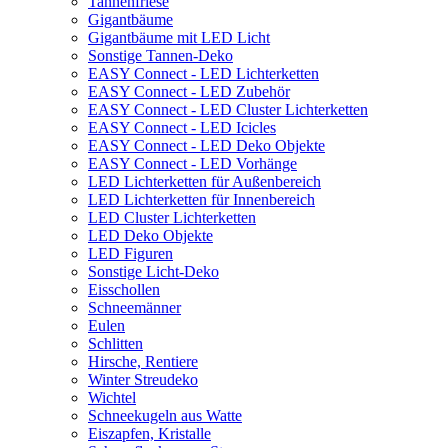
Tannenfriese
Gigantbäume
Gigantbäume mit LED Licht
Sonstige Tannen-Deko
EASY Connect - LED Lichterketten
EASY Connect - LED Zubehör
EASY Connect - LED Cluster Lichterketten
EASY Connect - LED Icicles
EASY Connect - LED Deko Objekte
EASY Connect - LED Vorhänge
LED Lichterketten für Außenbereich
LED Lichterketten für Innenbereich
LED Cluster Lichterketten
LED Deko Objekte
LED Figuren
Sonstige Licht-Deko
Eisschollen
Schneemänner
Eulen
Schlitten
Hirsche, Rentiere
Winter Streudeko
Wichtel
Schneekugeln aus Watte
Eiszapfen, Kristalle