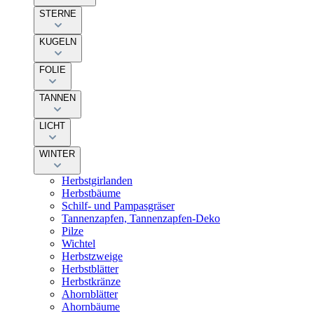
STERNE
KUGELN
FOLIE
TANNEN
LICHT
WINTER
Herbstgirlanden
Herbstbäume
Schilf- und Pampasgräser
Tannenzapfen, Tannenzapfen-Deko
Pilze
Wichtel
Herbstzweige
Herbstblätter
Herbstkränze
Ahornblätter
Ahornbäume