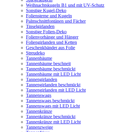
Weihnachtskugeln B1 und mit UV-Schutz
Sonstige Kugel-Deko
Foliensterne und Kugeln
Palmschnittfontänen und Fächer
Tinselgirlanden
Sonstige Folien-Deko
Folienvorhänge und Hänger
Foliengirlanden und Ketten
Geschenkbänder aus Folie
Streudeko
Tannenbäume
Tannenbäume beschneit
Tannenbäume beschmückt
Tannenbäume mit LED Licht
Tannengirlanden
Tannengirlanden beschmückt
Tannengirlanden mit LED Licht
Tannenswags
Tannenswags beschmückt
Tannenswags mit LED Licht
Tannenkränze
Tannenkränze beschmückt
Tannenkränze mit LED Licht
Tannenzweige