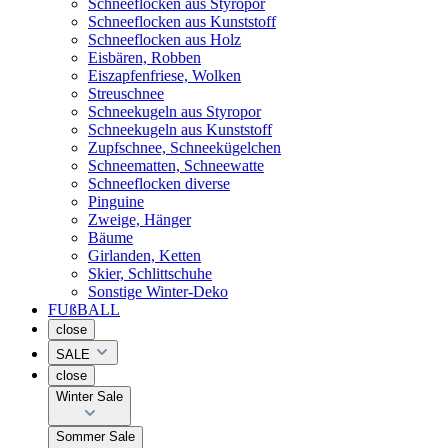
Schneeflocken aus Styropor
Schneeflocken aus Kunststoff
Schneeflocken aus Holz
Eisbären, Robben
Eiszapfenfriese, Wolken
Streuschnee
Schneekugeln aus Styropor
Schneekugeln aus Kunststoff
Zupfschnee, Schneekügelchen
Schneematten, Schneewatte
Schneeflocken diverse
Pinguine
Zweige, Hänger
Bäume
Girlanden, Ketten
Skier, Schlittschuhe
Sonstige Winter-Deko
FUßBALL
close
SALE
close
Winter Sale
Sommer Sale