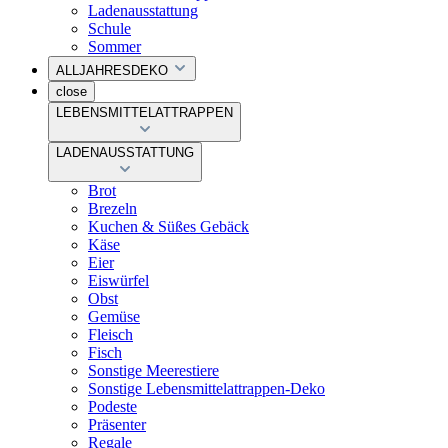
Ladenausstattung
Schule
Sommer
ALLJAHRESDEKO
close
LEBENSMITTELATTRAPPEN
LADENAUSSTATTUNG
Brot
Brezeln
Kuchen & Süßes Gebäck
Käse
Eier
Eiswürfel
Obst
Gemüse
Fleisch
Fisch
Sonstige Meerestiere
Sonstige Lebensmittelattrappen-Deko
Podeste
Präsenter
Regale