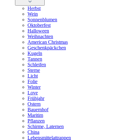
Herbst
Wein
Sonnenblumen
Oktoberfest
Halloween
Weihnachten
American Christmas
Geschenkpäckchen
Kugeln
Tannen
Schleifen
Sterne
Licht
Folie
Winter
Love
Frühjahr
Ostern
Bauernhof
Maritim
Pflanzen
Schirme, Laternen
China
Lebensmittelattrappen