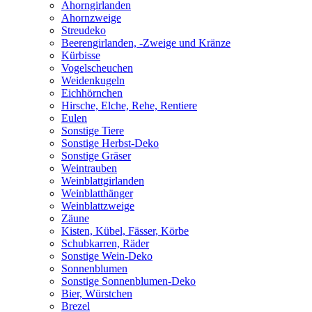
Ahorngirlanden
Ahornzweige
Streudeko
Beerengirlanden, -Zweige und Kränze
Kürbisse
Vogelscheuchen
Weidenkugeln
Eichhörnchen
Hirsche, Elche, Rehe, Rentiere
Eulen
Sonstige Tiere
Sonstige Herbst-Deko
Sonstige Gräser
Weintrauben
Weinblattgirlanden
Weinblatthänger
Weinblattzweige
Zäune
Kisten, Kübel, Fässer, Körbe
Schubkarren, Räder
Sonstige Wein-Deko
Sonnenblumen
Sonstige Sonnenblumen-Deko
Bier, Würstchen
Brezel