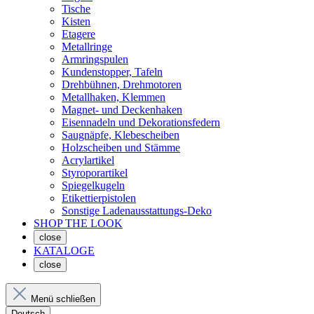
Tische
Kisten
Etagere
Metallringe
Armringspulen
Kundenstopper, Tafeln
Drehbühnen, Drehmotoren
Metallhaken, Klemmen
Magnet- und Deckenhaken
Eisennadeln und Dekorationsfedern
Saugnäpfe, Klebescheiben
Holzscheiben und Stämme
Acrylartikel
Styroporartikel
Spiegelkugeln
Etikettierpistolen
Sonstige Ladenausstattungs-Deko
SHOP THE LOOK
close
KATALOGE
close
Menü schließen
Deutsch