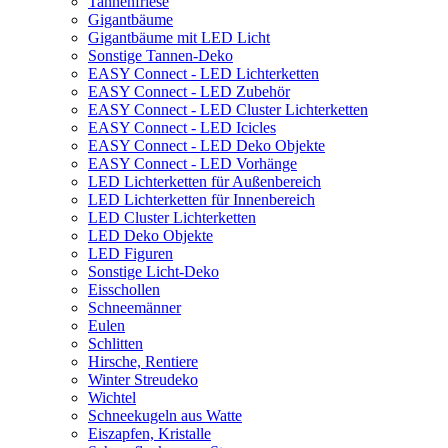
Tannenfriese
Gigantbäume
Gigantbäume mit LED Licht
Sonstige Tannen-Deko
EASY Connect - LED Lichterketten
EASY Connect - LED Zubehör
EASY Connect - LED Cluster Lichterketten
EASY Connect - LED Icicles
EASY Connect - LED Deko Objekte
EASY Connect - LED Vorhänge
LED Lichterketten für Außenbereich
LED Lichterketten für Innenbereich
LED Cluster Lichterketten
LED Deko Objekte
LED Figuren
Sonstige Licht-Deko
Eisschollen
Schneemänner
Eulen
Schlitten
Hirsche, Rentiere
Winter Streudeko
Wichtel
Schneekugeln aus Watte
Eiszapfen, Kristalle