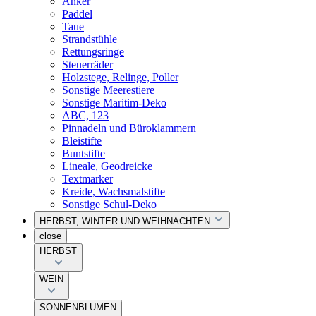
Anker
Paddel
Taue
Strandstühle
Rettungsringe
Steuerräder
Holzstege, Relinge, Poller
Sonstige Meerestiere
Sonstige Maritim-Deko
ABC, 123
Pinnadeln und Büroklammern
Bleistifte
Buntstifte
Lineale, Geodreicke
Textmarker
Kreide, Wachsmalstifte
Sonstige Schul-Deko
HERBST, WINTER UND WEIHNACHTEN
close
HERBST
WEIN
SONNENBLUMEN