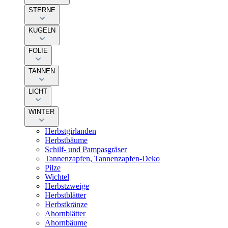
STERNE
KUGELN
FOLIE
TANNEN
LICHT
WINTER
Herbstgirlanden
Herbstbäume
Schilf- und Pampasgräser
Tannenzapfen, Tannenzapfen-Deko
Pilze
Wichtel
Herbstzweige
Herbstblätter
Herbstkränze
Ahornblätter
Ahornbäume