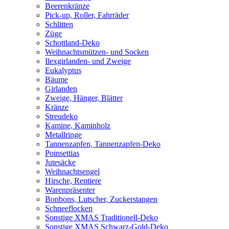
Beerenkränze
Pick-up, Roller, Fahrräder
Schlitten
Züge
Schottland-Deko
Weihnachtsmützen- und Socken
Ilexgirlanden- und Zweige
Eukalyptus
Bäume
Girlanden
Zweige, Hänger, Blätter
Kränze
Streudeko
Kamine, Kaminholz
Metallringe
Tannenzapfen, Tannenzapfen-Deko
Poinsettias
Jutesäcke
Weihnachtsengel
Hirsche, Rentiere
Warenpräsenter
Bonbons, Lutscher, Zuckerstangen
Schneeflocken
Sonstige XMAS Traditionell-Deko
Sonstige XMAS Schwarz-Gold-Deko