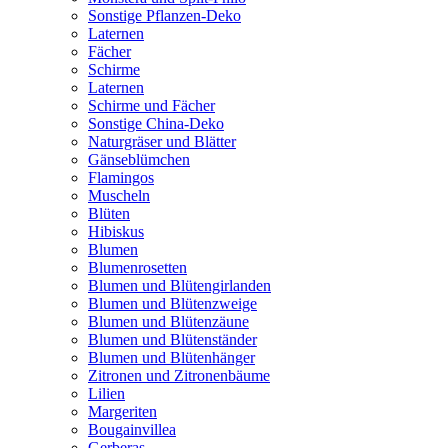
Sonstige Pflanzen-Deko
Laternen
Fächer
Schirme
Laternen
Schirme und Fächer
Sonstige China-Deko
Naturgräser und Blätter
Gänseblümchen
Flamingos
Muscheln
Blüten
Hibiskus
Blumen
Blumenrosetten
Blumen und Blütengirlanden
Blumen und Blütenzweige
Blumen und Blütenzäune
Blumen und Blütenständer
Blumen und Blütenhänger
Zitronen und Zitronenbäume
Lilien
Margeriten
Bougainvillea
Gerberas