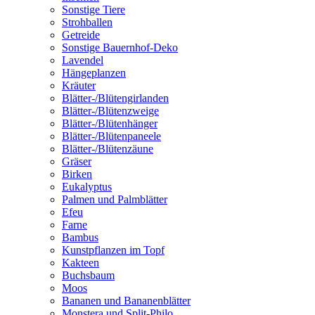
Sonstige Tiere
Strohballen
Getreide
Sonstige Bauernhof-Deko
Lavendel
Hängeplanzen
Kräuter
Blätter-/Blütengirlanden
Blätter-/Blütenzweige
Blätter-/Blütenhänger
Blätter-/Blütenpaneele
Blätter-/Blütenzäune
Gräser
Birken
Eukalyptus
Palmen und Palmblätter
Efeu
Farne
Bambus
Kunstpflanzen im Topf
Kakteen
Buchsbaum
Moos
Bananen und Bananenblätter
Monstera und Split-Philo