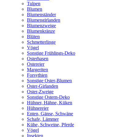
Tulpen
Blumen
Blumenständer
Blumengirlanden
Blumenzweige
Blumenkränze
Blüten
Schmetterlinge
Vögel
Sonstige Frühlings-Deko
Osterhasen
Ostereier
Margeriten
Forsythien
Sonstige Oster-Blumen
Oster-Girlanden
Oster-Zweige
Sonstige Ostern-Deko
Hühner, Hähne, Küken
Hühnereier
Enten, Gänse, Schwäne
Schafe, Lämmer
Kühe, Schweine, Pferde
Vögel
Insekten