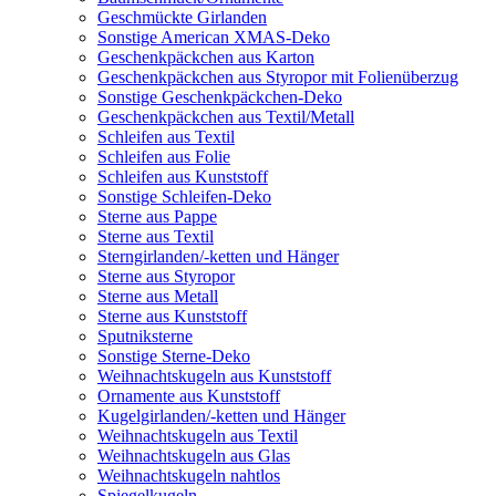
Geschmückte Girlanden
Sonstige American XMAS-Deko
Geschenkpäckchen aus Karton
Geschenkpäckchen aus Styropor mit Folienüberzug
Sonstige Geschenkpäckchen-Deko
Geschenkpäckchen aus Textil/Metall
Schleifen aus Textil
Schleifen aus Folie
Schleifen aus Kunststoff
Sonstige Schleifen-Deko
Sterne aus Pappe
Sterne aus Textil
Sterngirlanden/-ketten und Hänger
Sterne aus Styropor
Sterne aus Metall
Sterne aus Kunststoff
Sputniksterne
Sonstige Sterne-Deko
Weihnachtskugeln aus Kunststoff
Ornamente aus Kunststoff
Kugelgirlanden/-ketten und Hänger
Weihnachtskugeln aus Textil
Weihnachtskugeln aus Glas
Weihnachtskugeln nahtlos
Spiegelkugeln