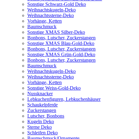
Sonstige Schwarz-Gold Deko
Weihnachtskugeln-Deko
Weihnachtssterne-Deko
Vorhänge, Ketten
Baumschmuck
Sonstige XMAS Silber-Deko
Bonbons, Lutscher, Zuckerstangen
Sonstige XMAS Blau-Gold-Deko
Bonbons, Lutscher, Zuckerstangen
Sonstige XMAS Grün-Gold-Deko
Bonbons, Lutscher, Zuckerstangen
Baumschmuck
Weihnachtskugeln-Deko
Weihnachtssterne-Deko
Vorhänge, Ketten
Sonstige Weiss-Gold-Deko
Nussknacker
Lebkuchenfiguren, Lebkuchenhäuser
Schaukelpferde
Zuckerstangen
Lutscher, Bonbons
Kugeln Deko
Sterne Deko
Schleifen Deko
Baumschmuck/Ornamente