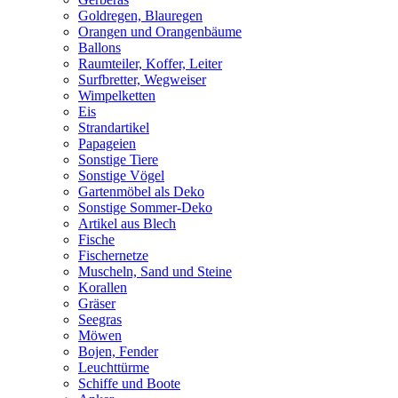
Goldregen, Blauregen
Orangen und Orangenbäume
Ballons
Raumteiler, Koffer, Leiter
Surfbretter, Wegweiser
Wimpelketten
Eis
Strandartikel
Papageien
Sonstige Tiere
Sonstige Vögel
Gartenmöbel als Deko
Sonstige Sommer-Deko
Artikel aus Blech
Fische
Fischernetze
Muscheln, Sand und Steine
Korallen
Gräser
Seegras
Möwen
Bojen, Fender
Leuchttürme
Schiffe und Boote