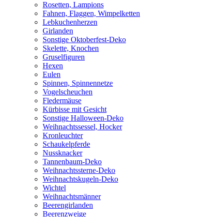
Rosetten, Lampions
Fahnen, Flaggen, Wimpelketten
Lebkuchenherzen
Girlanden
Sonstige Oktoberfest-Deko
Skelette, Knochen
Gruselfiguren
Hexen
Eulen
Spinnen, Spinnennetze
Vogelscheuchen
Fledermäuse
Kürbisse mit Gesicht
Sonstige Halloween-Deko
Weihnachtssessel, Hocker
Kronleuchter
Schaukelpferde
Nussknacker
Tannenbaum-Deko
Weihnachtssterne-Deko
Weihnachtskugeln-Deko
Wichtel
Weihnachtsmänner
Beerengirlanden
Beerenzweige