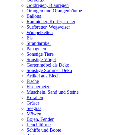
Goldregen, Blauregen
Orangen und Orangenbäume
Ballons
Raumteiler, Koffer, Leiter
Surfbretter, Wegweiser
Wimpelketten
Eis
Strandartikel
Papageien
Sonstige Tiere
Sonstige Vögel
Gartenmöbel als Deko
Sonstige Sommer-Deko
Artikel aus Blech
Fische
Fischernetze
Muscheln, Sand und Steine
Korallen
Gräser
Seegras
Möwen
Bojen, Fender
Leuchttürme
Schiffe und Boote