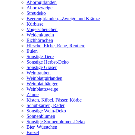
Ahorngirlanden
Ahornzweige
Streudeko
Beerengirlanden, -Zweige und Kränze
Kürbisse
Vogelscheuchen
Weidenkugeln
Eichhörnchen
Hirsche, Elche, Rehe, Rentiere
Eulen
Sonstige Tiere
Sonstige Herbst-Deko
Sonstige Gräser
Weintrauben
Weinblattgirlanden
Weinblatthänger
Weinblattzweige
Zäune
Kisten, Kübel, Fässer, Körbe
Schubkarren, Räder
Sonstige Wein-Deko
Sonnenblumen
Sonstige Sonnenblumen-Deko
Bier, Würstchen
Brezel