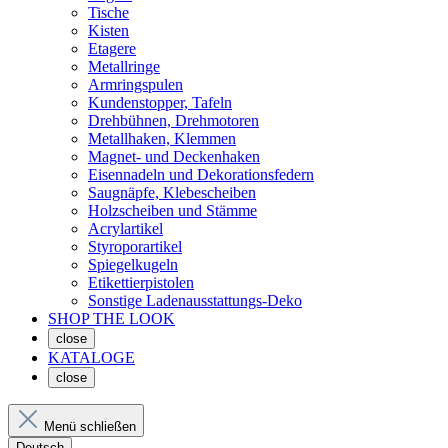
Tische
Kisten
Etagere
Metallringe
Armringspulen
Kundenstopper, Tafeln
Drehbühnen, Drehmotoren
Metallhaken, Klemmen
Magnet- und Deckenhaken
Eisennadeln und Dekorationsfedern
Saugnäpfe, Klebescheiben
Holzscheiben und Stämme
Acrylartikel
Styroporartikel
Spiegelkugeln
Etikettierpistolen
Sonstige Ladenausstattungs-Deko
SHOP THE LOOK
close
KATALOGE
close
Menü schließen
Deutsch