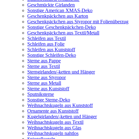
Geschmückte Girlanden
Sonstige American XMAS-Deko
Geschenkpäckchen aus Karton
Geschenkpäckchen aus Styropor mit Folienüberzug
Sonstige Geschenkpäckchen-Deko
Geschenkpäckchen aus Textil/Metall
Schleifen aus Textil
Schleifen aus Folie
Schleifen aus Kunststoff
Sonstige Schleifen-Deko
Sterne aus Pappe
Sterne aus Textil
Sterngirlanden/-ketten und Hänger
Sterne aus Styropor
Sterne aus Metall
Sterne aus Kunststoff
Sputniksterne
Sonstige Sterne-Deko
Weihnachtskugeln aus Kunststoff
Ornamente aus Kunststoff
Kugelgirlanden/-ketten und Hänger
Weihnachtskugeln aus Textil
Weihnachtskugeln aus Glas
Weihnachtskugeln nahtlos
Spiegelkugeln