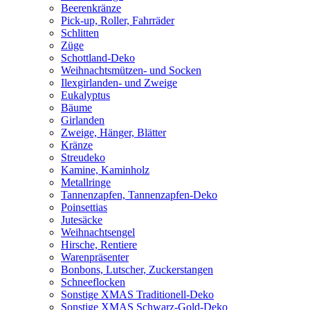
Beerenkränze
Pick-up, Roller, Fahrräder
Schlitten
Züge
Schottland-Deko
Weihnachtsmützen- und Socken
Ilexgirlanden- und Zweige
Eukalyptus
Bäume
Girlanden
Zweige, Hänger, Blätter
Kränze
Streudeko
Kamine, Kaminholz
Metallringe
Tannenzapfen, Tannenzapfen-Deko
Poinsettias
Jutesäcke
Weihnachtsengel
Hirsche, Rentiere
Warenpräsenter
Bonbons, Lutscher, Zuckerstangen
Schneeflocken
Sonstige XMAS Traditionell-Deko
Sonstige XMAS Schwarz-Gold-Deko