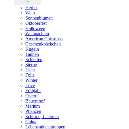
Herbst
Wein
Sonnenblumen
Oktoberfest
Halloween
Weihnachten
American Christmas
Geschenkpäckchen
Kugeln
Tannen
Schleifen
Sterne
Licht
Folie
Winter
Love
Frühjahr
Ostern
Bauernhof
Maritim
Pflanzen
Schirme, Laternen
China
Lebensmittelattrappen