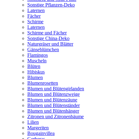
Sonstige Pflanzen-Deko
Laternen
Fächer
Schirme
Laternen
Schirme und Fächer
Sonstige China-Deko
Naturgräser und Blätter
Gänseblümchen
Flamingos
Muscheln
Blüten
Hibiskus
Blumen
Blumenrosetten
Blumen und Blütengirlanden
Blumen und Blütenzweige
Blumen und Blütenzäune
Blumen und Blütenständer
Blumen und Blütenhänger
Zitronen und Zitronenbäume
Lilien
Margeriten
Bougainvillea
Gerberas