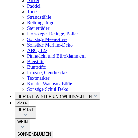
Anker
Paddel
Taue
Strandstühle
Rettungsringe
Steuerräder
Holzstege, Relinge, Poller
Sonstige Meerestiere
Sonstige Maritim-Deko
ABC, 123
Pinnadeln und Büroklammern
Bleistifte
Buntstifte
Lineale, Geodreicke
Textmarker
Kreide, Wachsmalstifte
Sonstige Schul-Deko
HERBST, WINTER UND WEIHNACHTEN
close
HERBST
WEIN
SONNENBLUMEN