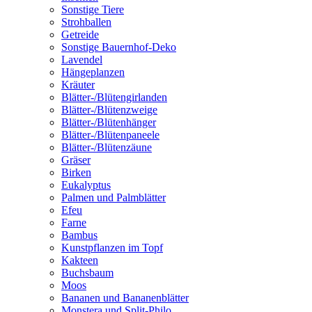
Sonstige Tiere
Strohballen
Getreide
Sonstige Bauernhof-Deko
Lavendel
Hängeplanzen
Kräuter
Blätter-/Blütengirlanden
Blätter-/Blütenzweige
Blätter-/Blütenhänger
Blätter-/Blütenpaneele
Blätter-/Blütenzäune
Gräser
Birken
Eukalyptus
Palmen und Palmblätter
Efeu
Farne
Bambus
Kunstpflanzen im Topf
Kakteen
Buchsbaum
Moos
Bananen und Bananenblätter
Monstera und Split-Philo