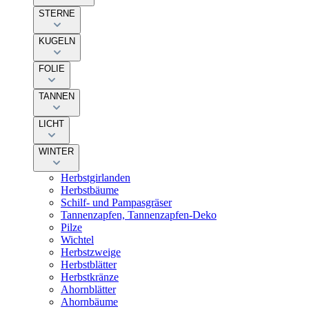
STERNE
KUGELN
FOLIE
TANNEN
LICHT
WINTER
Herbstgirlanden
Herbstbäume
Schilf- und Pampasgräser
Tannenzapfen, Tannenzapfen-Deko
Pilze
Wichtel
Herbstzweige
Herbstblätter
Herbstkränze
Ahornblätter
Ahornbäume