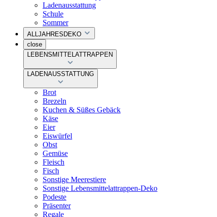
Ladenausstattung
Schule
Sommer
ALLJAHRESDEKO
close
LEBENSMITTELATTRAPPEN
LADENAUSSTATTUNG
Brot
Brezeln
Kuchen & Süßes Gebäck
Käse
Eier
Eiswürfel
Obst
Gemüse
Fleisch
Fisch
Sonstige Meerestiere
Sonstige Lebensmittelattrappen-Deko
Podeste
Präsenter
Regale