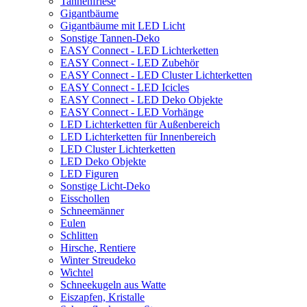
Tannenfriese
Gigantbäume
Gigantbäume mit LED Licht
Sonstige Tannen-Deko
EASY Connect - LED Lichterketten
EASY Connect - LED Zubehör
EASY Connect - LED Cluster Lichterketten
EASY Connect - LED Icicles
EASY Connect - LED Deko Objekte
EASY Connect - LED Vorhänge
LED Lichterketten für Außenbereich
LED Lichterketten für Innenbereich
LED Cluster Lichterketten
LED Deko Objekte
LED Figuren
Sonstige Licht-Deko
Eisschollen
Schneemänner
Eulen
Schlitten
Hirsche, Rentiere
Winter Streudeko
Wichtel
Schneekugeln aus Watte
Eiszapfen, Kristalle