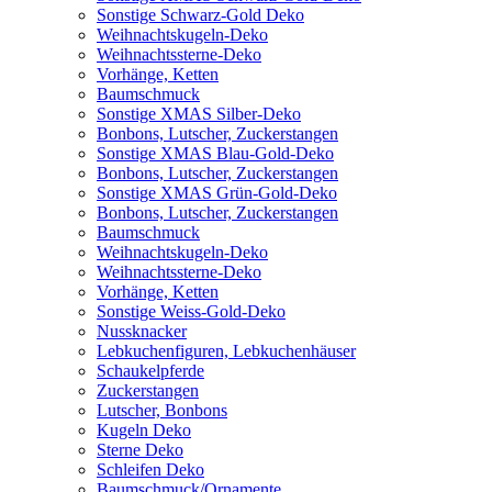
Sonstige Schwarz-Gold Deko
Weihnachtskugeln-Deko
Weihnachtssterne-Deko
Vorhänge, Ketten
Baumschmuck
Sonstige XMAS Silber-Deko
Bonbons, Lutscher, Zuckerstangen
Sonstige XMAS Blau-Gold-Deko
Bonbons, Lutscher, Zuckerstangen
Sonstige XMAS Grün-Gold-Deko
Bonbons, Lutscher, Zuckerstangen
Baumschmuck
Weihnachtskugeln-Deko
Weihnachtssterne-Deko
Vorhänge, Ketten
Sonstige Weiss-Gold-Deko
Nussknacker
Lebkuchenfiguren, Lebkuchenhäuser
Schaukelpferde
Zuckerstangen
Lutscher, Bonbons
Kugeln Deko
Sterne Deko
Schleifen Deko
Baumschmuck/Ornamente