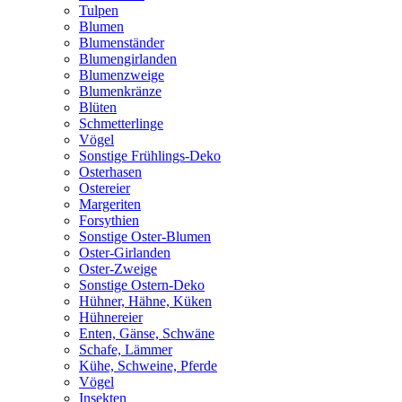
Tulpen
Blumen
Blumenständer
Blumengirlanden
Blumenzweige
Blumenkränze
Blüten
Schmetterlinge
Vögel
Sonstige Frühlings-Deko
Osterhasen
Ostereier
Margeriten
Forsythien
Sonstige Oster-Blumen
Oster-Girlanden
Oster-Zweige
Sonstige Ostern-Deko
Hühner, Hähne, Küken
Hühnereier
Enten, Gänse, Schwäne
Schafe, Lämmer
Kühe, Schweine, Pferde
Vögel
Insekten