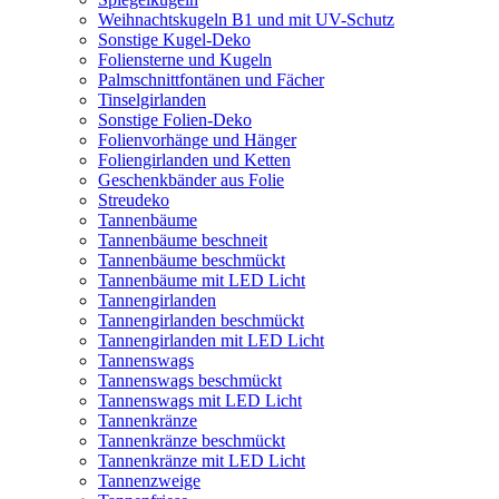
Weihnachtskugeln B1 und mit UV-Schutz
Sonstige Kugel-Deko
Foliensterne und Kugeln
Palmschnittfontänen und Fächer
Tinselgirlanden
Sonstige Folien-Deko
Folienvorhänge und Hänger
Foliengirlanden und Ketten
Geschenkbänder aus Folie
Streudeko
Tannenbäume
Tannenbäume beschneit
Tannenbäume beschmückt
Tannenbäume mit LED Licht
Tannengirlanden
Tannengirlanden beschmückt
Tannengirlanden mit LED Licht
Tannenswags
Tannenswags beschmückt
Tannenswags mit LED Licht
Tannenkränze
Tannenkränze beschmückt
Tannenkränze mit LED Licht
Tannenzweige