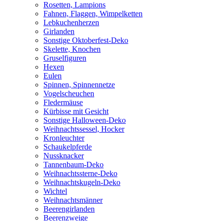
Rosetten, Lampions
Fahnen, Flaggen, Wimpelketten
Lebkuchenherzen
Girlanden
Sonstige Oktoberfest-Deko
Skelette, Knochen
Gruselfiguren
Hexen
Eulen
Spinnen, Spinnennetze
Vogelscheuchen
Fledermäuse
Kürbisse mit Gesicht
Sonstige Halloween-Deko
Weihnachtssessel, Hocker
Kronleuchter
Schaukelpferde
Nussknacker
Tannenbaum-Deko
Weihnachtssterne-Deko
Weihnachtskugeln-Deko
Wichtel
Weihnachtsmänner
Beerengirlanden
Beerenzweige