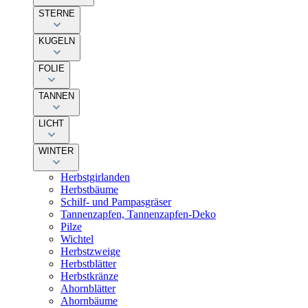
STERNE
KUGELN
FOLIE
TANNEN
LICHT
WINTER
Herbstgirlanden
Herbstbäume
Schilf- und Pampasgräser
Tannenzapfen, Tannenzapfen-Deko
Pilze
Wichtel
Herbstzweige
Herbstblätter
Herbstkränze
Ahornblätter
Ahornbäume