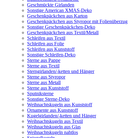
Geschmückte Girlanden
Sonstige American XMAS-Deko
Geschenkpäckchen aus Karton
Geschenkpäckchen aus Styropor mit Folienüberzug
Sonstige Geschenkpäckchen-Deko
Geschenkpäckchen aus Textil/Metall
Schleifen aus Textil
Schleifen aus Folie
Schleifen aus Kunststoff
Sonstige Schleifen-Deko
Sterne aus Pappe
Sterne aus Textil
Sterngirlanden/-ketten und Hänger
Sterne aus Styropor
Sterne aus Metall
Sterne aus Kunststoff
Sputniksterne
Sonstige Sterne-Deko
Weihnachtskugeln aus Kunststoff
Ornamente aus Kunststoff
Kugelgirlanden/-ketten und Hänger
Weihnachtskugeln aus Textil
Weihnachtskugeln aus Glas
Weihnachtskugeln nahtlos
Spiegelkugeln