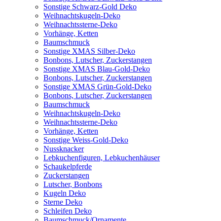
Sonstige Schwarz-Gold Deko
Weihnachtskugeln-Deko
Weihnachtssterne-Deko
Vorhänge, Ketten
Baumschmuck
Sonstige XMAS Silber-Deko
Bonbons, Lutscher, Zuckerstangen
Sonstige XMAS Blau-Gold-Deko
Bonbons, Lutscher, Zuckerstangen
Sonstige XMAS Grün-Gold-Deko
Bonbons, Lutscher, Zuckerstangen
Baumschmuck
Weihnachtskugeln-Deko
Weihnachtssterne-Deko
Vorhänge, Ketten
Sonstige Weiss-Gold-Deko
Nussknacker
Lebkuchenfiguren, Lebkuchenhäuser
Schaukelpferde
Zuckerstangen
Lutscher, Bonbons
Kugeln Deko
Sterne Deko
Schleifen Deko
Baumschmuck/Ornamente