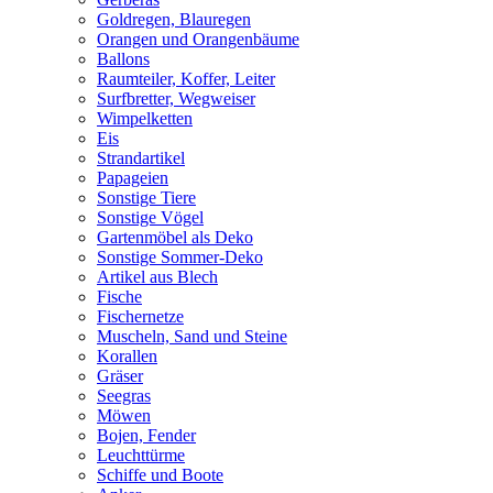
Goldregen, Blauregen
Orangen und Orangenbäume
Ballons
Raumteiler, Koffer, Leiter
Surfbretter, Wegweiser
Wimpelketten
Eis
Strandartikel
Papageien
Sonstige Tiere
Sonstige Vögel
Gartenmöbel als Deko
Sonstige Sommer-Deko
Artikel aus Blech
Fische
Fischernetze
Muscheln, Sand und Steine
Korallen
Gräser
Seegras
Möwen
Bojen, Fender
Leuchttürme
Schiffe und Boote