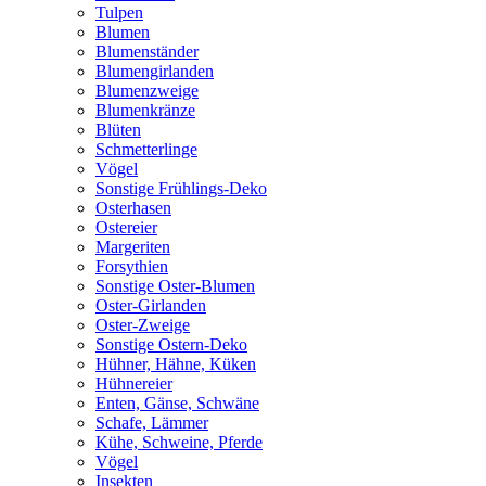
Tulpen
Blumen
Blumenständer
Blumengirlanden
Blumenzweige
Blumenkränze
Blüten
Schmetterlinge
Vögel
Sonstige Frühlings-Deko
Osterhasen
Ostereier
Margeriten
Forsythien
Sonstige Oster-Blumen
Oster-Girlanden
Oster-Zweige
Sonstige Ostern-Deko
Hühner, Hähne, Küken
Hühnereier
Enten, Gänse, Schwäne
Schafe, Lämmer
Kühe, Schweine, Pferde
Vögel
Insekten