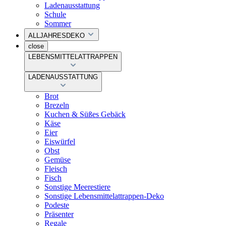
Ladenausstattung
Schule
Sommer
ALLJAHRESDEKO
close
LEBENSMITTELATTRAPPEN
LADENAUSSTATTUNG
Brot
Brezeln
Kuchen & Süßes Gebäck
Käse
Eier
Eiswürfel
Obst
Gemüse
Fleisch
Fisch
Sonstige Meerestiere
Sonstige Lebensmittelattrappen-Deko
Podeste
Präsenter
Regale