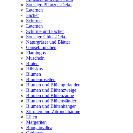
Sonstige Pflanzen-Deko
Laternen
Fächer
Schirme
Laternen
Schirme und Fächer
Sonstige China-Deko
Naturgräser und Blätter
Gänseblümchen
Flamingos
Muscheln
Blüten
Hibiskus
Blumen
Blumenrosetten
Blumen und Blütengirlanden
Blumen und Blütenzweige
Blumen und Blütenzäune
Blumen und Blütenständer
Blumen und Blütenhänger
Zitronen und Zitronenbäume
Lilien
Margeriten
Bougainvillea
Gerberas