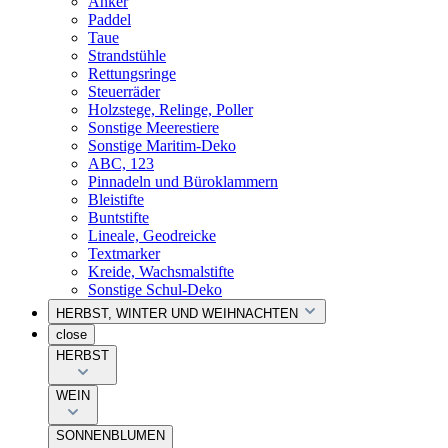
Anker
Paddel
Taue
Strandstühle
Rettungsringe
Steuerräder
Holzstege, Relinge, Poller
Sonstige Meerestiere
Sonstige Maritim-Deko
ABC, 123
Pinnadeln und Büroklammern
Bleistifte
Buntstifte
Lineale, Geodreicke
Textmarker
Kreide, Wachsmalstifte
Sonstige Schul-Deko
HERBST, WINTER UND WEIHNACHTEN
close
HERBST
WEIN
SONNENBLUMEN