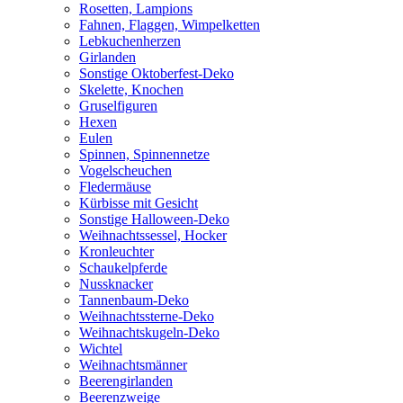
Rosetten, Lampions
Fahnen, Flaggen, Wimpelketten
Lebkuchenherzen
Girlanden
Sonstige Oktoberfest-Deko
Skelette, Knochen
Gruselfiguren
Hexen
Eulen
Spinnen, Spinnennetze
Vogelscheuchen
Fledermäuse
Kürbisse mit Gesicht
Sonstige Halloween-Deko
Weihnachtssessel, Hocker
Kronleuchter
Schaukelpferde
Nussknacker
Tannenbaum-Deko
Weihnachtssterne-Deko
Weihnachtskugeln-Deko
Wichtel
Weihnachtsmänner
Beerengirlanden
Beerenzweige