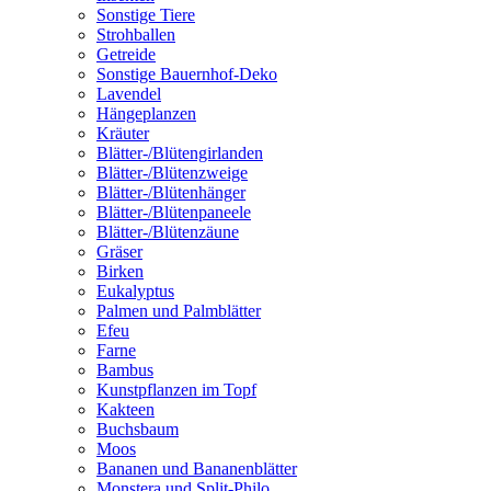
Sonstige Tiere
Strohballen
Getreide
Sonstige Bauernhof-Deko
Lavendel
Hängeplanzen
Kräuter
Blätter-/Blütengirlanden
Blätter-/Blütenzweige
Blätter-/Blütenhänger
Blätter-/Blütenpaneele
Blätter-/Blütenzäune
Gräser
Birken
Eukalyptus
Palmen und Palmblätter
Efeu
Farne
Bambus
Kunstpflanzen im Topf
Kakteen
Buchsbaum
Moos
Bananen und Bananenblätter
Monstera und Split-Philo