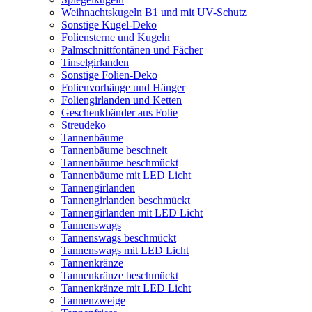
Weihnachtskugeln B1 und mit UV-Schutz
Sonstige Kugel-Deko
Foliensterne und Kugeln
Palmschnittfontänen und Fächer
Tinselgirlanden
Sonstige Folien-Deko
Folienvorhänge und Hänger
Foliengirlanden und Ketten
Geschenkbänder aus Folie
Streudeko
Tannenbäume
Tannenbäume beschneit
Tannenbäume beschmückt
Tannenbäume mit LED Licht
Tannengirlanden
Tannengirlanden beschmückt
Tannengirlanden mit LED Licht
Tannenswags
Tannenswags beschmückt
Tannenswags mit LED Licht
Tannenkränze
Tannenkränze beschmückt
Tannenkränze mit LED Licht
Tannenzweige