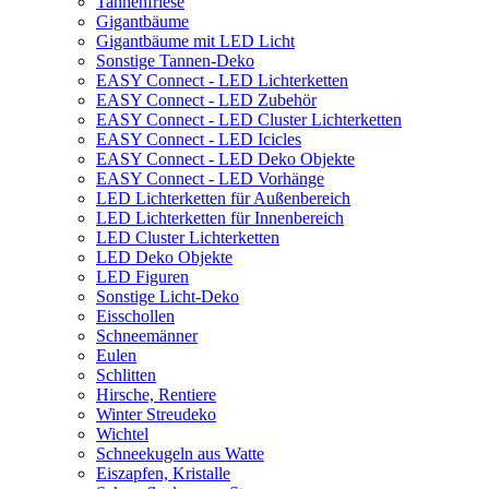
Tannenfriese
Gigantbäume
Gigantbäume mit LED Licht
Sonstige Tannen-Deko
EASY Connect - LED Lichterketten
EASY Connect - LED Zubehör
EASY Connect - LED Cluster Lichterketten
EASY Connect - LED Icicles
EASY Connect - LED Deko Objekte
EASY Connect - LED Vorhänge
LED Lichterketten für Außenbereich
LED Lichterketten für Innenbereich
LED Cluster Lichterketten
LED Deko Objekte
LED Figuren
Sonstige Licht-Deko
Eisschollen
Schneemänner
Eulen
Schlitten
Hirsche, Rentiere
Winter Streudeko
Wichtel
Schneekugeln aus Watte
Eiszapfen, Kristalle