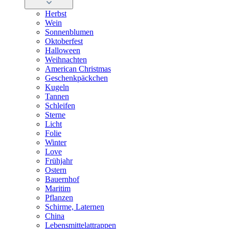
Herbst
Wein
Sonnenblumen
Oktoberfest
Halloween
Weihnachten
American Christmas
Geschenkpäckchen
Kugeln
Tannen
Schleifen
Sterne
Licht
Folie
Winter
Love
Frühjahr
Ostern
Bauernhof
Maritim
Pflanzen
Schirme, Laternen
China
Lebensmittelattrappen