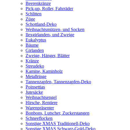
Beerenkränze
Pick-up, Roller, Fahrräder
Schlitten
Züge
Schottland-Deko
Weihnachtsmützen- und Socken
Ilexgirlanden- und Zweige
Eukalyptus
Bäume
Girlanden
Zweige, Hänger, Blätter
Kränze
Streudeko
Kamine, Kaminholz
Metallringe
Tannenzapfen, Tannenzapfen-Deko
Poinsettias
Jutesäcke
Weihnachtsengel
Hirsche, Rentiere
Warenpräsenter
Bonbons, Lutscher, Zuckerstangen
Schneeflocken
Sonstige XMAS Traditionell-Deko
Sonstige XMAS Schwarz-Gold-Deko