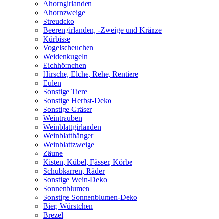
Ahorngirlanden
Ahornzweige
Streudeko
Beerengirlanden, -Zweige und Kränze
Kürbisse
Vogelscheuchen
Weidenkugeln
Eichhörnchen
Hirsche, Elche, Rehe, Rentiere
Eulen
Sonstige Tiere
Sonstige Herbst-Deko
Sonstige Gräser
Weintrauben
Weinblattgirlanden
Weinblatthänger
Weinblattzweige
Zäune
Kisten, Kübel, Fässer, Körbe
Schubkarren, Räder
Sonstige Wein-Deko
Sonnenblumen
Sonstige Sonnenblumen-Deko
Bier, Würstchen
Brezel