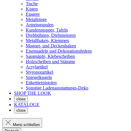
Tische
Kisten
Etagere
Metallringe
Armringspulen
Kundenstopper, Tafeln
Drehbühnen, Drehmotoren
Metallhaken, Klemmen
Magnet- und Deckenhaken
Eisennadeln und Dekorationsfedern
Saugnäpfe, Klebescheiben
Holzscheiben und Stämme
Acrylartikel
Styroporartikel
Spiegelkugeln
Etikettierpistolen
Sonstige Ladenausstattungs-Deko
SHOP THE LOOK
close
KATALOGE
close
Menü schließen
Deutsch