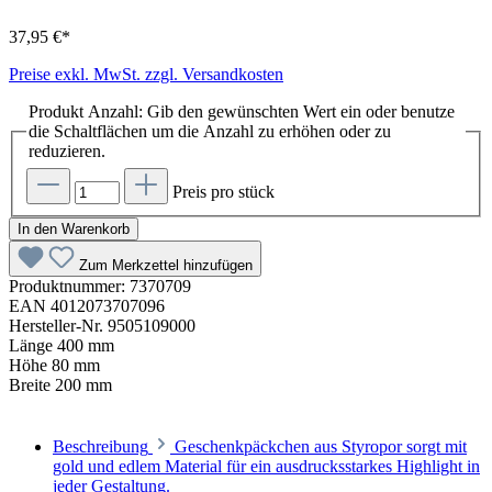
37,95 €*
Preise exkl. MwSt. zzgl. Versandkosten
Produkt Anzahl: Gib den gewünschten Wert ein oder benutze
die Schaltflächen um die Anzahl zu erhöhen oder zu
reduzieren.
Preis pro stück
In den Warenkorb
Zum Merkzettel hinzufügen
Produktnummer:
7370709
EAN
4012073707096
Hersteller-Nr.
9505109000
Länge
400 mm
Höhe
80 mm
Breite
200 mm
Beschreibung
Geschenkpäckchen aus Styropor sorgt mit
gold und edlem Material für ein ausdrucksstarkes Highlight in
jeder Gestaltung.