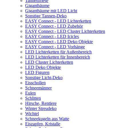
Tannenfriese
Gigantbäume
Gigantbäume mit LED Licht
Sonstige Tannen-Deko
EASY Connect - LED Lichterketten
EASY Connect - LED Zubehör
EASY Connect - LED Cluster Lichterketten
EASY Connect - LED Icicles
EASY Connect - LED Deko Objekte
EASY Connect - LED Vorhänge
LED Lichterketten für Außenbereich
LED Lichterketten für Innenbereich
LED Cluster Lichterketten
LED Deko Objekte
LED Figuren
Sonstige Licht-Deko
Eisschollen
Schneemänner
Eulen
Schlitten
Hirsche, Rentiere
Winter Streudeko
Wichtel
Schneekugeln aus Watte
Eiszapfen, Kristalle