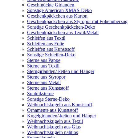
Geschmückte Girlanden
Sonstige American XMAS-Deko
Geschenkpäckchen aus Karton
Geschenkpäckchen aus Styropor mit Folienüberzug
Sonstige Geschenkpäckchen-Deko
Geschenkpäckchen aus Textil/Metall
Schleifen aus Textil
Schleifen aus Folie
Schleifen aus Kunststoff
Sonstige Schleifen-Deko
Sterne aus Pappe
Sterne aus Textil
Sterngirlanden/-ketten und Hänger
Sterne aus Styropor
Sterne aus Metall
Sterne aus Kunststoff
Sputniksterne
Sonstige Sterne-Deko
Weihnachtskugeln aus Kunststoff
Ornamente aus Kunststoff
Kugelgirlanden/-ketten und Hänger
Weihnachtskugeln aus Textil
Weihnachtskugeln aus Glas
Weihnachtskugeln nahtlos
Spiegelkugeln