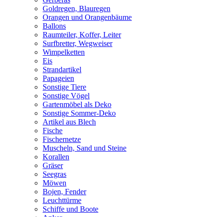
Goldregen, Blauregen
Orangen und Orangenbäume
Ballons
Raumteiler, Koffer, Leiter
Surfbretter, Wegweiser
Wimpelketten
Eis
Strandartikel
Papageien
Sonstige Tiere
Sonstige Vögel
Gartenmöbel als Deko
Sonstige Sommer-Deko
Artikel aus Blech
Fische
Fischernetze
Muscheln, Sand und Steine
Korallen
Gräser
Seegras
Möwen
Bojen, Fender
Leuchttürme
Schiffe und Boote