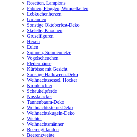
Rosetten, Lampions
Fahnen, Flaggen, Wimpelketten
Lebkuchenherzen
Girlanden
Sonstige Oktoberfest-Deko
Skelette, Knochen
Gruselfiguren
Hexen
Eulen
Spinnen, Spinnennetze
Vogelscheuchen
Fledermäuse
Kürbisse mit Gesicht
Sonstige Halloween-Deko
Weihnachtssessel, Hocker
Kronleuchter
Schaukelpferde
Nussknacker
Tannenbaum-Deko
Weihnachtssterne-Deko
Weihnachtskugeln-Deko
Wichtel
Weihnachtsmänner
Beerengirlanden
Beerenzweige