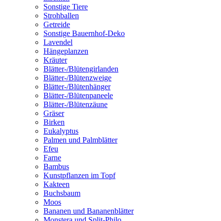
Sonstige Tiere
Strohballen
Getreide
Sonstige Bauernhof-Deko
Lavendel
Hängeplanzen
Kräuter
Blätter-/Blütengirlanden
Blätter-/Blütenzweige
Blätter-/Blütenhänger
Blätter-/Blütenpaneele
Blätter-/Blütenzäune
Gräser
Birken
Eukalyptus
Palmen und Palmblätter
Efeu
Farne
Bambus
Kunstpflanzen im Topf
Kakteen
Buchsbaum
Moos
Bananen und Bananenblätter
Monstera und Split-Philo