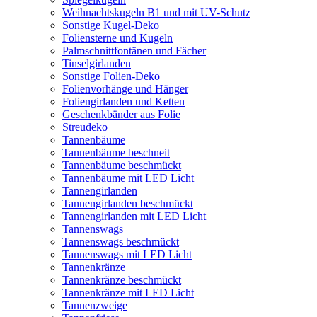
Weihnachtskugeln B1 und mit UV-Schutz
Sonstige Kugel-Deko
Foliensterne und Kugeln
Palmschnittfontänen und Fächer
Tinselgirlanden
Sonstige Folien-Deko
Folienvorhänge und Hänger
Foliengirlanden und Ketten
Geschenkbänder aus Folie
Streudeko
Tannenbäume
Tannenbäume beschneit
Tannenbäume beschmückt
Tannenbäume mit LED Licht
Tannengirlanden
Tannengirlanden beschmückt
Tannengirlanden mit LED Licht
Tannenswags
Tannenswags beschmückt
Tannenswags mit LED Licht
Tannenkränze
Tannenkränze beschmückt
Tannenkränze mit LED Licht
Tannenzweige