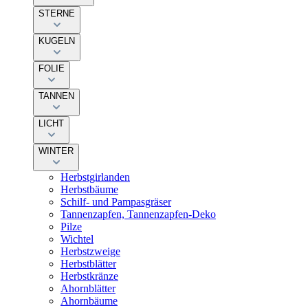
STERNE
KUGELN
FOLIE
TANNEN
LICHT
WINTER
Herbstgirlanden
Herbstbäume
Schilf- und Pampasgräser
Tannenzapfen, Tannenzapfen-Deko
Pilze
Wichtel
Herbstzweige
Herbstblätter
Herbstkränze
Ahornblätter
Ahornbäume