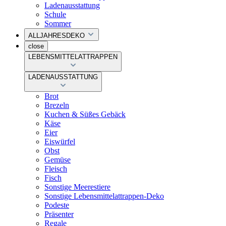
Ladenausstattung
Schule
Sommer
ALLJAHRESDEKO
close
LEBENSMITTELATTRAPPEN
LADENAUSSTATTUNG
Brot
Brezeln
Kuchen & Süßes Gebäck
Käse
Eier
Eiswürfel
Obst
Gemüse
Fleisch
Fisch
Sonstige Meerestiere
Sonstige Lebensmittelattrappen-Deko
Podeste
Präsenter
Regale