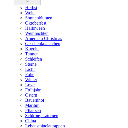
Herbst
Wein
Sonnenblumen
Oktoberfest
Halloween
Weihnachten
American Christmas
Geschenkpäckchen
Kugeln
Tannen
Schleifen
Sterne
Licht
Folie
Winter
Love
Frühjahr
Ostern
Bauernhof
Maritim
Pflanzen
Schirme, Laternen
China
Lebensmittelattrappen