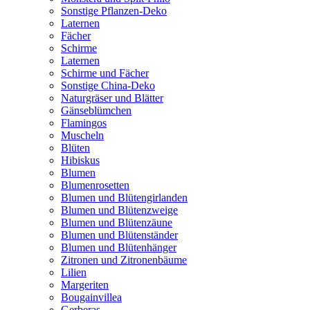
Sonstige Pflanzen-Deko
Laternen
Fächer
Schirme
Laternen
Schirme und Fächer
Sonstige China-Deko
Naturgräser und Blätter
Gänseblümchen
Flamingos
Muscheln
Blüten
Hibiskus
Blumen
Blumenrosetten
Blumen und Blütengirlanden
Blumen und Blütenzweige
Blumen und Blütenzäune
Blumen und Blütenständer
Blumen und Blütenhänger
Zitronen und Zitronenbäume
Lilien
Margeriten
Bougainvillea
Gerberas