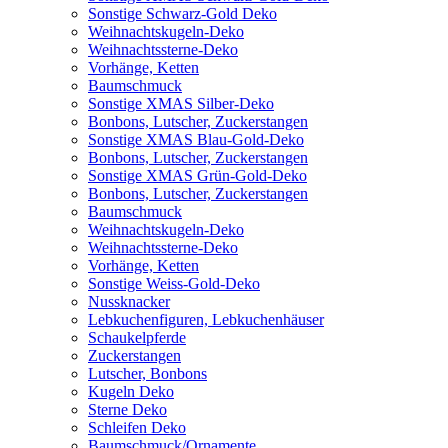
Sonstige Schwarz-Gold Deko
Weihnachtskugeln-Deko
Weihnachtssterne-Deko
Vorhänge, Ketten
Baumschmuck
Sonstige XMAS Silber-Deko
Bonbons, Lutscher, Zuckerstangen
Sonstige XMAS Blau-Gold-Deko
Bonbons, Lutscher, Zuckerstangen
Sonstige XMAS Grün-Gold-Deko
Bonbons, Lutscher, Zuckerstangen
Baumschmuck
Weihnachtskugeln-Deko
Weihnachtssterne-Deko
Vorhänge, Ketten
Sonstige Weiss-Gold-Deko
Nussknacker
Lebkuchenfiguren, Lebkuchenhäuser
Schaukelpferde
Zuckerstangen
Lutscher, Bonbons
Kugeln Deko
Sterne Deko
Schleifen Deko
Baumschmuck/Ornamente