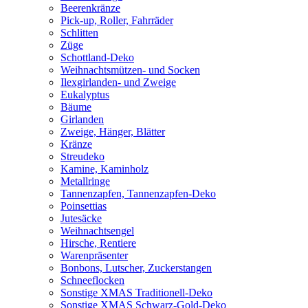
Beerenkränze
Pick-up, Roller, Fahrräder
Schlitten
Züge
Schottland-Deko
Weihnachtsmützen- und Socken
Ilexgirlanden- und Zweige
Eukalyptus
Bäume
Girlanden
Zweige, Hänger, Blätter
Kränze
Streudeko
Kamine, Kaminholz
Metallringe
Tannenzapfen, Tannenzapfen-Deko
Poinsettias
Jutesäcke
Weihnachtsengel
Hirsche, Rentiere
Warenpräsenter
Bonbons, Lutscher, Zuckerstangen
Schneeflocken
Sonstige XMAS Traditionell-Deko
Sonstige XMAS Schwarz-Gold-Deko