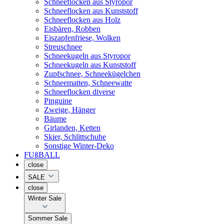
Schneeflocken aus Styropor
Schneeflocken aus Kunststoff
Schneeflocken aus Holz
Eisbären, Robben
Eiszapfenfriese, Wolken
Streuschnee
Schneekugeln aus Styropor
Schneekugeln aus Kunststoff
Zupfschnee, Schneekügelchen
Schneematten, Schneewatte
Schneeflocken diverse
Pinguine
Zweige, Hänger
Bäume
Girlanden, Ketten
Skier, Schlittschuhe
Sonstige Winter-Deko
FUßBALL
close
SALE
close
Winter Sale
Sommer Sale