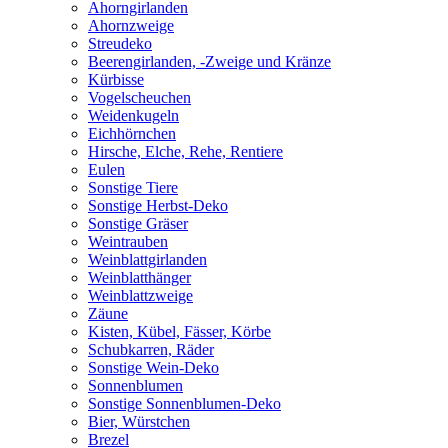
Ahorngirlanden
Ahornzweige
Streudeko
Beerengirlanden, -Zweige und Kränze
Kürbisse
Vogelscheuchen
Weidenkugeln
Eichhörnchen
Hirsche, Elche, Rehe, Rentiere
Eulen
Sonstige Tiere
Sonstige Herbst-Deko
Sonstige Gräser
Weintrauben
Weinblattgirlanden
Weinblatthänger
Weinblattzweige
Zäune
Kisten, Kübel, Fässer, Körbe
Schubkarren, Räder
Sonstige Wein-Deko
Sonnenblumen
Sonstige Sonnenblumen-Deko
Bier, Würstchen
Brezel