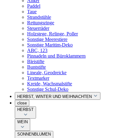
Anker
Paddel
Taue
Strandstühle
Rettungsringe
Steuerräder
Holzstege, Relinge, Poller
Sonstige Meerestiere
Sonstige Maritim-Deko
ABC, 123
Pinnadeln und Büroklammern
Bleistifte
Buntstifte
Lineale, Geodreicke
Textmarker
Kreide, Wachsmalstifte
Sonstige Schul-Deko
HERBST, WINTER UND WEIHNACHTEN
close
HERBST
WEIN
SONNENBLUMEN