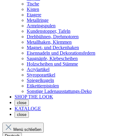
Tische
Kisten
Etagere
Metallringe
Armringspulen
Kundenstopper, Tafeln
Drehbühnen, Drehmotoren
Metallhaken, Klemmen
Magnet- und Deckenhaken
Eisennadeln und Dekorationsfedern
Saugnäpfe, Klebescheiben
Holzscheiben und Stämme
Acrylartikel
Styroporartikel
Spiegelkugeln
Etikettierpistolen
Sonstige Ladenausstattungs-Deko
SHOP THE LOOK
close
KATALOGE
close
Menü schließen
Deutsch