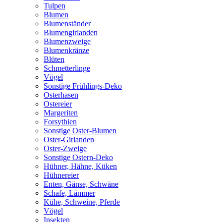
Tulpen
Blumen
Blumenständer
Blumengirlanden
Blumenzweige
Blumenkränze
Blüten
Schmetterlinge
Vögel
Sonstige Frühlings-Deko
Osterhasen
Ostereier
Margeriten
Forsythien
Sonstige Oster-Blumen
Oster-Girlanden
Oster-Zweige
Sonstige Ostern-Deko
Hühner, Hähne, Küken
Hühnereier
Enten, Gänse, Schwäne
Schafe, Lämmer
Kühe, Schweine, Pferde
Vögel
Insekten