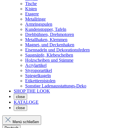
Tische
Kisten
Etagere
Metallringe
Armringspulen
Kundenstopper, Tafeln
Drehbühnen, Drehmotoren
Metallhaken, Klemmen
Magnet- und Deckenhaken
Eisennadeln und Dekorationsfedern
Saugnäpfe, Klebescheiben
Holzscheiben und Stämme
Acrylartikel
Styroporartikel
Spiegelkugeln
Etikettierpistolen
Sonstige Ladenausstattungs-Deko
SHOP THE LOOK
close
KATALOGE
close
Menü schließen
Deutsch