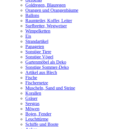
Goldregen, Blauregen
Orangen und Orangenbäume
Ballons
Raumteiler, Koffer, Leiter
Surfbretter, Wegweiser
Wimpelketten
Eis
Strandartikel
Papageien
Sonstige Tiere
Sonstige Vögel
Gartenmöbel als Deko
Sonstige Sommer-Deko
Artikel aus Blech
Fische
Fischernetze
Muscheln, Sand und Steine
Korallen
Gräser
Seegras
Möwen
Bojen, Fender
Leuchttürme
Schiffe und Boote