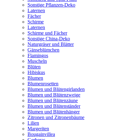
Sonstige Pflanzen-Deko
Laternen
Fächer
Schirme
Laternen
Schirme und Fächer
Sonstige China-Deko
Naturgräser und Blätter
Gänseblümchen
Flamingos
Muscheln
Blüten
Hibiskus
Blumen
Blumenrosetten
Blumen und Blütengirlanden
Blumen und Blütenzweige
Blumen und Blütenzäune
Blumen und Blütenständer
Blumen und Blütenhänger
Zitronen und Zitronenbäume
Lilien
Margeriten
Bougainvillea
Gerberas