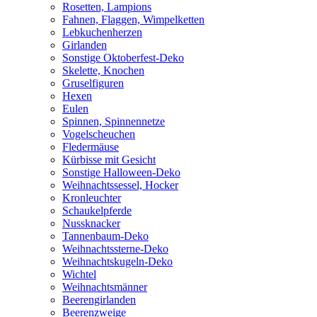
Rosetten, Lampions
Fahnen, Flaggen, Wimpelketten
Lebkuchenherzen
Girlanden
Sonstige Oktoberfest-Deko
Skelette, Knochen
Gruselfiguren
Hexen
Eulen
Spinnen, Spinnennetze
Vogelscheuchen
Fledermäuse
Kürbisse mit Gesicht
Sonstige Halloween-Deko
Weihnachtssessel, Hocker
Kronleuchter
Schaukelpferde
Nussknacker
Tannenbaum-Deko
Weihnachtssterne-Deko
Weihnachtskugeln-Deko
Wichtel
Weihnachtsmänner
Beerengirlanden
Beerenzweige