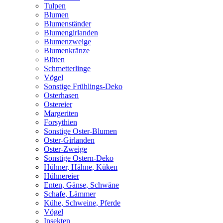
Tulpen
Blumen
Blumenständer
Blumengirlanden
Blumenzweige
Blumenkränze
Blüten
Schmetterlinge
Vögel
Sonstige Frühlings-Deko
Osterhasen
Ostereier
Margeriten
Forsythien
Sonstige Oster-Blumen
Oster-Girlanden
Oster-Zweige
Sonstige Ostern-Deko
Hühner, Hähne, Küken
Hühnereier
Enten, Gänse, Schwäne
Schafe, Lämmer
Kühe, Schweine, Pferde
Vögel
Insekten