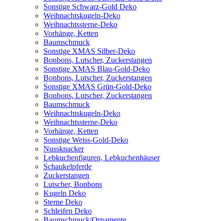
Sonstige Schwarz-Gold Deko
Weihnachtskugeln-Deko
Weihnachtssterne-Deko
Vorhänge, Ketten
Baumschmuck
Sonstige XMAS Silber-Deko
Bonbons, Lutscher, Zuckerstangen
Sonstige XMAS Blau-Gold-Deko
Bonbons, Lutscher, Zuckerstangen
Sonstige XMAS Grün-Gold-Deko
Bonbons, Lutscher, Zuckerstangen
Baumschmuck
Weihnachtskugeln-Deko
Weihnachtssterne-Deko
Vorhänge, Ketten
Sonstige Weiss-Gold-Deko
Nussknacker
Lebkuchenfiguren, Lebkuchenhäuser
Schaukelpferde
Zuckerstangen
Lutscher, Bonbons
Kugeln Deko
Sterne Deko
Schleifen Deko
Baumschmuck/Ornamente