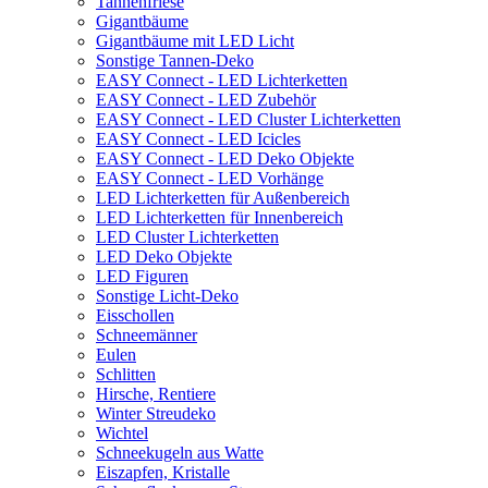
Tannenfriese
Gigantbäume
Gigantbäume mit LED Licht
Sonstige Tannen-Deko
EASY Connect - LED Lichterketten
EASY Connect - LED Zubehör
EASY Connect - LED Cluster Lichterketten
EASY Connect - LED Icicles
EASY Connect - LED Deko Objekte
EASY Connect - LED Vorhänge
LED Lichterketten für Außenbereich
LED Lichterketten für Innenbereich
LED Cluster Lichterketten
LED Deko Objekte
LED Figuren
Sonstige Licht-Deko
Eisschollen
Schneemänner
Eulen
Schlitten
Hirsche, Rentiere
Winter Streudeko
Wichtel
Schneekugeln aus Watte
Eiszapfen, Kristalle