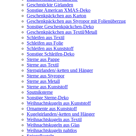
Geschmückte Girlanden
Sonstige American XMAS-Deko
Geschenkpäckchen aus Karton
Geschenkpäckchen aus Styropor mit Folienüberzug
Sonstige Geschenkpäckchen-Deko
Geschenkpäckchen aus Textil/Metall
Schleifen aus Textil
Schleifen aus Folie
Schleifen aus Kunststoff
Sonstige Schleifen-Deko
Sterne aus Pappe
Sterne aus Textil
Sterngirlanden/-ketten und Hänger
Sterne aus Styropor
Sterne aus Metall
Sterne aus Kunststoff
Sputniksterne
Sonstige Sterne-Deko
Weihnachtskugeln aus Kunststoff
Ornamente aus Kunststoff
Kugelgirlanden/-ketten und Hänger
Weihnachtskugeln aus Textil
Weihnachtskugeln aus Glas
Weihnachtskugeln nahtlos
Spiegelkugeln