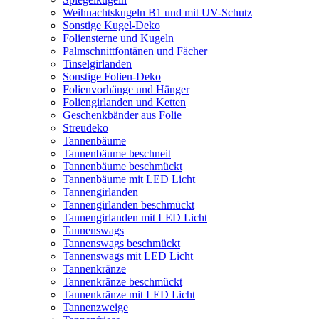
Weihnachtskugeln B1 und mit UV-Schutz
Sonstige Kugel-Deko
Foliensterne und Kugeln
Palmschnittfontänen und Fächer
Tinselgirlanden
Sonstige Folien-Deko
Folienvorhänge und Hänger
Foliengirlanden und Ketten
Geschenkbänder aus Folie
Streudeko
Tannenbäume
Tannenbäume beschneit
Tannenbäume beschmückt
Tannenbäume mit LED Licht
Tannengirlanden
Tannengirlanden beschmückt
Tannengirlanden mit LED Licht
Tannenswags
Tannenswags beschmückt
Tannenswags mit LED Licht
Tannenkränze
Tannenkränze beschmückt
Tannenkränze mit LED Licht
Tannenzweige