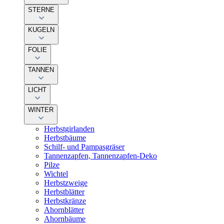
STERNE
KUGELN
FOLIE
TANNEN
LICHT
WINTER
Herbstgirlanden
Herbstbäume
Schilf- und Pampasgräser
Tannenzapfen, Tannenzapfen-Deko
Pilze
Wichtel
Herbstzweige
Herbstblätter
Herbstkränze
Ahornblätter
Ahornbäume