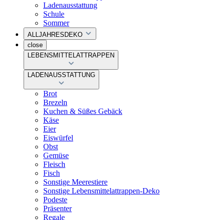
Ladenausstattung
Schule
Sommer
ALLJAHRESDEKO
close
LEBENSMITTELATTRAPPEN
LADENAUSSTATTUNG
Brot
Brezeln
Kuchen & Süßes Gebäck
Käse
Eier
Eiswürfel
Obst
Gemüse
Fleisch
Fisch
Sonstige Meerestiere
Sonstige Lebensmittelattrappen-Deko
Podeste
Präsenter
Regale