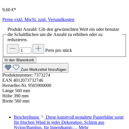
9,60 €*
Preise exkl. MwSt. zzgl. Versandkosten
Produkt Anzahl: Gib den gewünschten Wert ein oder benutze
die Schaltflächen um die Anzahl zu erhöhen oder zu
reduzieren.
Preis pro stück
In den Warenkorb
Zum Merkzettel hinzufügen
Produktnummer:
7373274
EAN
4012073732746
Hersteller-Nr.
9505900000
Länge
560 mm
Höhe
390 mm
Breite
560 mm
Beschreibung
Diese kunstvoll gestaltete Papierblüte sorgt
für frischen Wind in jeder Dekoration. Schirm aus
Nylon/Bambus, für Innen&amp;…
Mehr