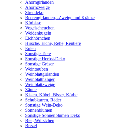
Ahorngirlanden
Ahornzweige
Streudeko
Beerengirlanden, -Zweige und Kränze
Kürbisse
Vogelscheuchen
Weidenkugeln
Eichhörnchen
Hirsche, Elche, Rehe, Rentiere
Eulen
Sonstige Tiere
Sonstige Herbst-Deko
Sonstige Gräser
Weintrauben
Weinblattgirlanden
Weinblatthänger
Weinblattzweige
Zäune
Kisten, Kübel, Fässer, Körbe
Schubkarren, Räder
Sonstige Wein-Deko
Sonnenblumen
Sonstige Sonnenblumen-Deko
Bier, Würstchen
Brezel