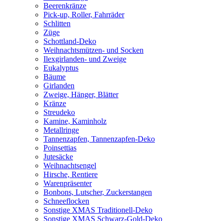
Beerenkränze
Pick-up, Roller, Fahrräder
Schlitten
Züge
Schottland-Deko
Weihnachtsmützen- und Socken
Ilexgirlanden- und Zweige
Eukalyptus
Bäume
Girlanden
Zweige, Hänger, Blätter
Kränze
Streudeko
Kamine, Kaminholz
Metallringe
Tannenzapfen, Tannenzapfen-Deko
Poinsettias
Jutesäcke
Weihnachtsengel
Hirsche, Rentiere
Warenpräsenter
Bonbons, Lutscher, Zuckerstangen
Schneeflocken
Sonstige XMAS Traditionell-Deko
Sonstige XMAS Schwarz-Gold-Deko