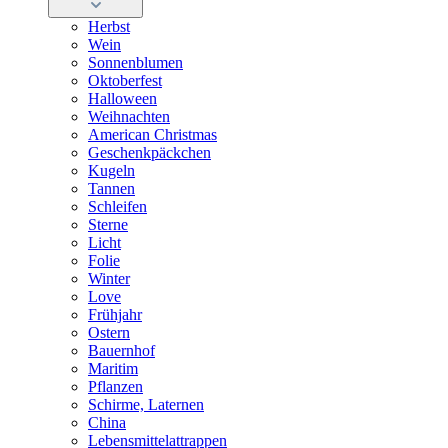
Herbst
Wein
Sonnenblumen
Oktoberfest
Halloween
Weihnachten
American Christmas
Geschenkpäckchen
Kugeln
Tannen
Schleifen
Sterne
Licht
Folie
Winter
Love
Frühjahr
Ostern
Bauernhof
Maritim
Pflanzen
Schirme, Laternen
China
Lebensmittelattrappen