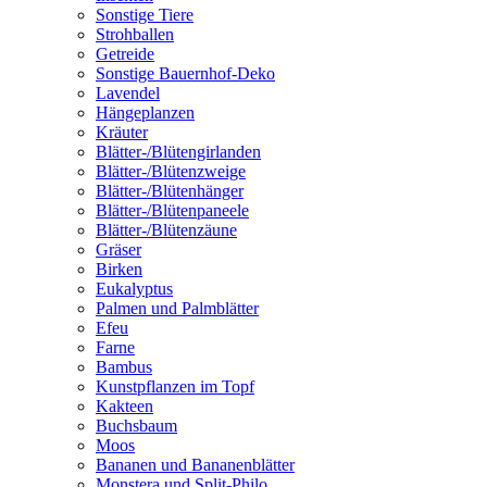
Sonstige Tiere
Strohballen
Getreide
Sonstige Bauernhof-Deko
Lavendel
Hängeplanzen
Kräuter
Blätter-/Blütengirlanden
Blätter-/Blütenzweige
Blätter-/Blütenhänger
Blätter-/Blütenpaneele
Blätter-/Blütenzäune
Gräser
Birken
Eukalyptus
Palmen und Palmblätter
Efeu
Farne
Bambus
Kunstpflanzen im Topf
Kakteen
Buchsbaum
Moos
Bananen und Bananenblätter
Monstera und Split-Philo