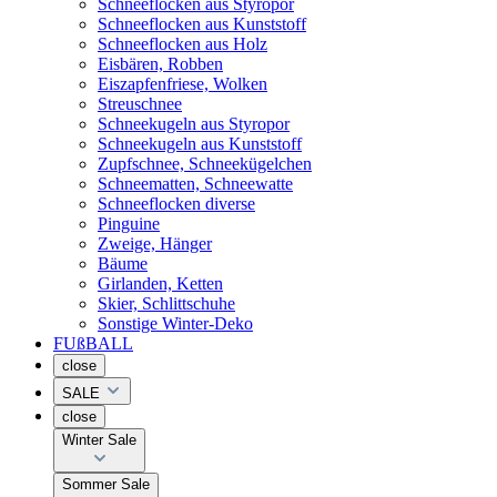
Schneeflocken aus Styropor
Schneeflocken aus Kunststoff
Schneeflocken aus Holz
Eisbären, Robben
Eiszapfenfriese, Wolken
Streuschnee
Schneekugeln aus Styropor
Schneekugeln aus Kunststoff
Zupfschnee, Schneekügelchen
Schneematten, Schneewatte
Schneeflocken diverse
Pinguine
Zweige, Hänger
Bäume
Girlanden, Ketten
Skier, Schlittschuhe
Sonstige Winter-Deko
FUßBALL
close
SALE
close
Winter Sale
Sommer Sale