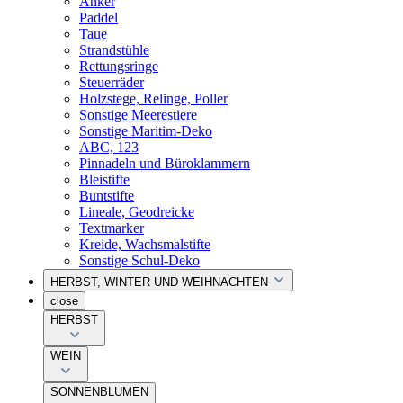
Anker
Paddel
Taue
Strandstühle
Rettungsringe
Steuerräder
Holzstege, Relinge, Poller
Sonstige Meerestiere
Sonstige Maritim-Deko
ABC, 123
Pinnadeln und Büroklammern
Bleistifte
Buntstifte
Lineale, Geodreicke
Textmarker
Kreide, Wachsmalstifte
Sonstige Schul-Deko
HERBST, WINTER UND WEIHNACHTEN
close
HERBST
WEIN
SONNENBLUMEN