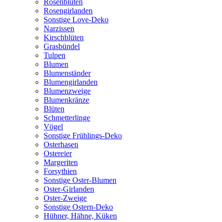
Rosenblüten
Rosengirlanden
Sonstige Love-Deko
Narzissen
Kirschblüten
Grasbündel
Tulpen
Blumen
Blumenständer
Blumengirlanden
Blumenzweige
Blumenkränze
Blüten
Schmetterlinge
Vögel
Sonstige Frühlings-Deko
Osterhasen
Ostereier
Margeriten
Forsythien
Sonstige Oster-Blumen
Oster-Girlanden
Oster-Zweige
Sonstige Ostern-Deko
Hühner, Hähne, Küken