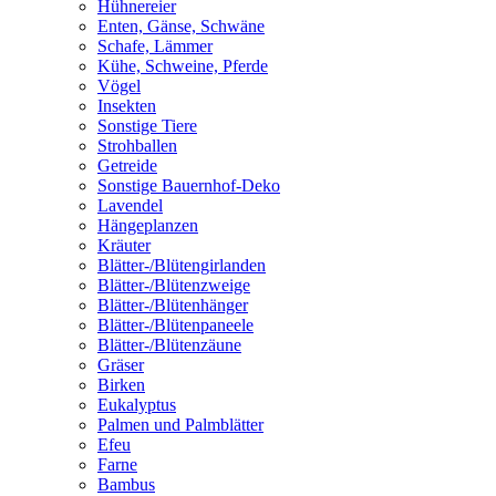
Hühnereier
Enten, Gänse, Schwäne
Schafe, Lämmer
Kühe, Schweine, Pferde
Vögel
Insekten
Sonstige Tiere
Strohballen
Getreide
Sonstige Bauernhof-Deko
Lavendel
Hängeplanzen
Kräuter
Blätter-/Blütengirlanden
Blätter-/Blütenzweige
Blätter-/Blütenhänger
Blätter-/Blütenpaneele
Blätter-/Blütenzäune
Gräser
Birken
Eukalyptus
Palmen und Palmblätter
Efeu
Farne
Bambus