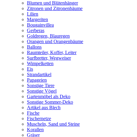
Blumen und Blütenhänger
Zitronen und Zitronenbäume
Lilien
Margeriten
Bougainvillea
Gerberas
Goldregen, Blauregen
Orangen und Orangenbäume
Ballons
Raumteiler, Koffer, Leiter
Surfbretter, Wegweiser
Wimpelketten
Eis
Strandartikel
Papageien
Sonstige Tiere
Sonstige Vögel
Gartenmöbel als Deko
Sonstige Sommer-Deko
Artikel aus Blech
Fische
Fischernetze
Muscheln, Sand und Steine
Korallen
Gräser