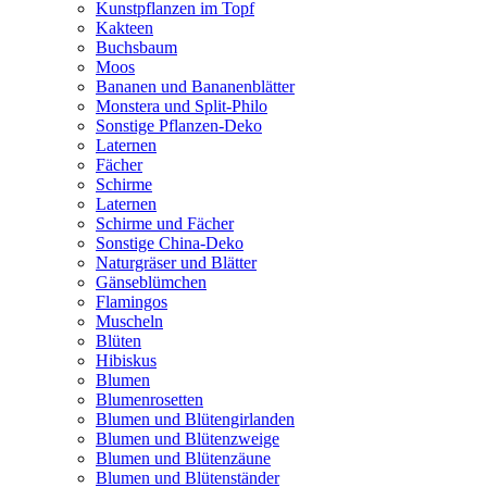
Kunstpflanzen im Topf
Kakteen
Buchsbaum
Moos
Bananen und Bananenblätter
Monstera und Split-Philo
Sonstige Pflanzen-Deko
Laternen
Fächer
Schirme
Laternen
Schirme und Fächer
Sonstige China-Deko
Naturgräser und Blätter
Gänseblümchen
Flamingos
Muscheln
Blüten
Hibiskus
Blumen
Blumenrosetten
Blumen und Blütengirlanden
Blumen und Blütenzweige
Blumen und Blütenzäune
Blumen und Blütenständer