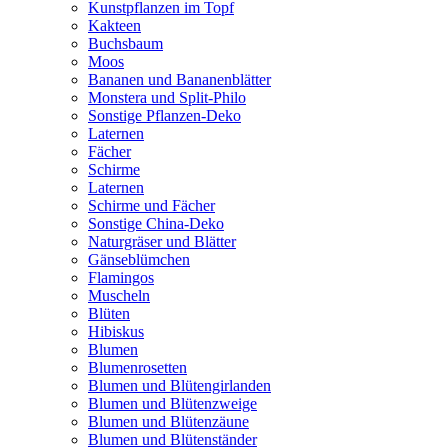
Kunstpflanzen im Topf
Kakteen
Buchsbaum
Moos
Bananen und Bananenblätter
Monstera und Split-Philo
Sonstige Pflanzen-Deko
Laternen
Fächer
Schirme
Laternen
Schirme und Fächer
Sonstige China-Deko
Naturgräser und Blätter
Gänseblümchen
Flamingos
Muscheln
Blüten
Hibiskus
Blumen
Blumenrosetten
Blumen und Blütengirlanden
Blumen und Blütenzweige
Blumen und Blütenzäune
Blumen und Blütenständer