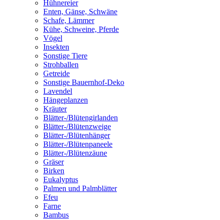
Hühnereier
Enten, Gänse, Schwäne
Schafe, Lämmer
Kühe, Schweine, Pferde
Vögel
Insekten
Sonstige Tiere
Strohballen
Getreide
Sonstige Bauernhof-Deko
Lavendel
Hängeplanzen
Kräuter
Blätter-/Blütengirlanden
Blätter-/Blütenzweige
Blätter-/Blütenhänger
Blätter-/Blütenpaneele
Blätter-/Blütenzäune
Gräser
Birken
Eukalyptus
Palmen und Palmblätter
Efeu
Farne
Bambus