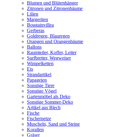
Blumen und Blütenhänger
Zitronen und Zitronenbäume
Lilien
Margeriten
Bougainvillea
Gerberas
Goldregen, Blauregen
Orangen und Orangenbäume
Ballons
Raumteiler, Koffer, Leiter
Surfbretter, Wegweiser
Wimpelketten
Eis
Strandartikel
Papageien
Sonstige Tiere
Sonstige Vögel
Gartenmöbel als Deko
Sonstige Sommer-Deko
Artikel aus Blech
Fische
Fischernetze
Muscheln, Sand und Steine
Korallen
Gräser