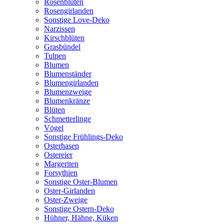
Rosenblüten
Rosengirlanden
Sonstige Love-Deko
Narzissen
Kirschblüten
Grasbündel
Tulpen
Blumen
Blumenständer
Blumengirlanden
Blumenzweige
Blumenkränze
Blüten
Schmetterlinge
Vögel
Sonstige Frühlings-Deko
Osterhasen
Ostereier
Margeriten
Forsythien
Sonstige Oster-Blumen
Oster-Girlanden
Oster-Zweige
Sonstige Ostern-Deko
Hühner, Hähne, Küken