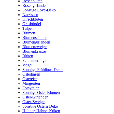
Rosenblüten
Rosengirlanden
Sonstige Love-Deko
Narzissen
Kirschblüten
Grasbündel
Tulpen
Blumen
Blumenständer
Blumengirlanden
Blumenzweige
Blumenkränze
Blüten
Schmetterlinge
Vögel
Sonstige Frühlings-Deko
Osterhasen
Ostereier
Margeriten
Forsythien
Sonstige Oster-Blumen
Oster-Girlanden
Oster-Zweige
Sonstige Ostern-Deko
Hühner, Hähne, Küken