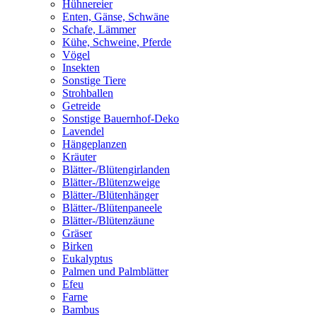
Hühnereier
Enten, Gänse, Schwäne
Schafe, Lämmer
Kühe, Schweine, Pferde
Vögel
Insekten
Sonstige Tiere
Strohballen
Getreide
Sonstige Bauernhof-Deko
Lavendel
Hängeplanzen
Kräuter
Blätter-/Blütengirlanden
Blätter-/Blütenzweige
Blätter-/Blütenhänger
Blätter-/Blütenpaneele
Blätter-/Blütenzäune
Gräser
Birken
Eukalyptus
Palmen und Palmblätter
Efeu
Farne
Bambus