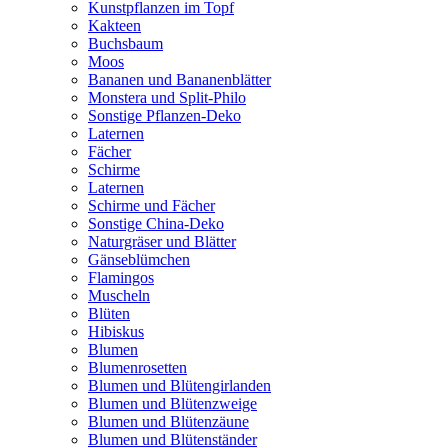
Kunstpflanzen im Topf
Kakteen
Buchsbaum
Moos
Bananen und Bananenblätter
Monstera und Split-Philo
Sonstige Pflanzen-Deko
Laternen
Fächer
Schirme
Laternen
Schirme und Fächer
Sonstige China-Deko
Naturgräser und Blätter
Gänseblümchen
Flamingos
Muscheln
Blüten
Hibiskus
Blumen
Blumenrosetten
Blumen und Blütengirlanden
Blumen und Blütenzweige
Blumen und Blütenzäune
Blumen und Blütenständer