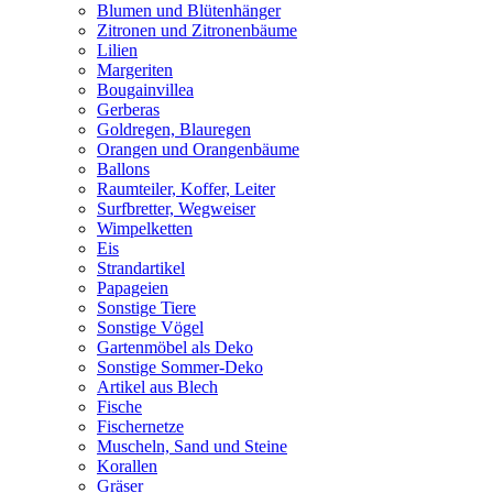
Blumen und Blütenhänger
Zitronen und Zitronenbäume
Lilien
Margeriten
Bougainvillea
Gerberas
Goldregen, Blauregen
Orangen und Orangenbäume
Ballons
Raumteiler, Koffer, Leiter
Surfbretter, Wegweiser
Wimpelketten
Eis
Strandartikel
Papageien
Sonstige Tiere
Sonstige Vögel
Gartenmöbel als Deko
Sonstige Sommer-Deko
Artikel aus Blech
Fische
Fischernetze
Muscheln, Sand und Steine
Korallen
Gräser