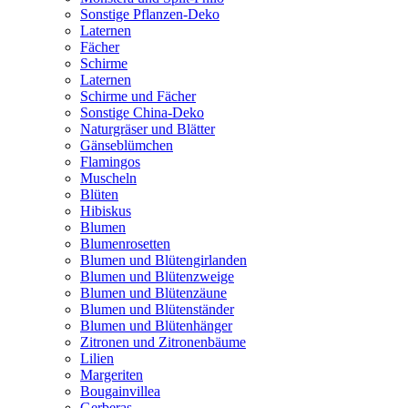
Sonstige Pflanzen-Deko
Laternen
Fächer
Schirme
Laternen
Schirme und Fächer
Sonstige China-Deko
Naturgräser und Blätter
Gänseblümchen
Flamingos
Muscheln
Blüten
Hibiskus
Blumen
Blumenrosetten
Blumen und Blütengirlanden
Blumen und Blütenzweige
Blumen und Blütenzäune
Blumen und Blütenständer
Blumen und Blütenhänger
Zitronen und Zitronenbäume
Lilien
Margeriten
Bougainvillea
Gerberas