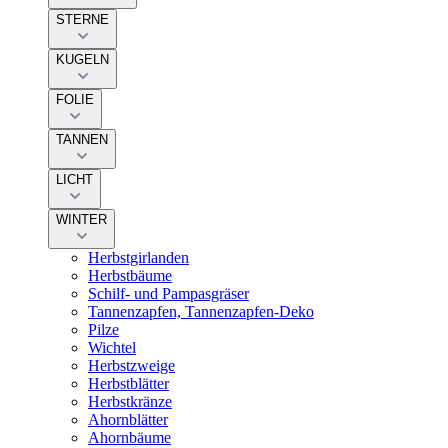
STERNE
KUGELN
FOLIE
TANNEN
LICHT
WINTER
Herbstgirlanden
Herbstbäume
Schilf- und Pampasgräser
Tannenzapfen, Tannenzapfen-Deko
Pilze
Wichtel
Herbstzweige
Herbstblätter
Herbstkränze
Ahornblätter
Ahornbäume