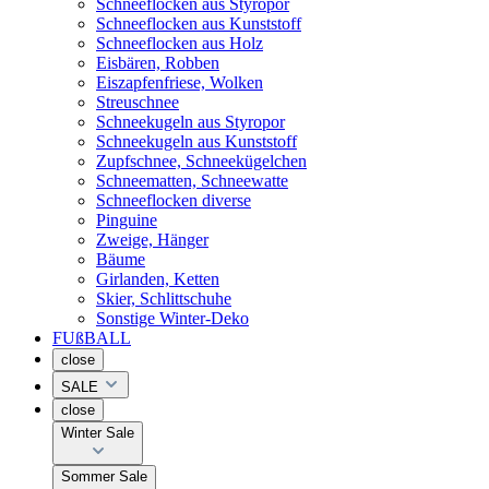
Schneeflocken aus Styropor
Schneeflocken aus Kunststoff
Schneeflocken aus Holz
Eisbären, Robben
Eiszapfenfriese, Wolken
Streuschnee
Schneekugeln aus Styropor
Schneekugeln aus Kunststoff
Zupfschnee, Schneekügelchen
Schneematten, Schneewatte
Schneeflocken diverse
Pinguine
Zweige, Hänger
Bäume
Girlanden, Ketten
Skier, Schlittschuhe
Sonstige Winter-Deko
FUßBALL
close
SALE
close
Winter Sale
Sommer Sale