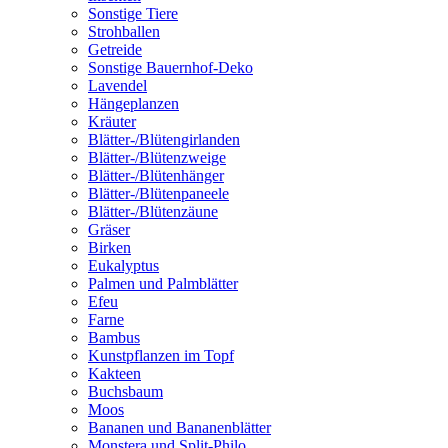
Sonstige Tiere
Strohballen
Getreide
Sonstige Bauernhof-Deko
Lavendel
Hängeplanzen
Kräuter
Blätter-/Blütengirlanden
Blätter-/Blütenzweige
Blätter-/Blütenhänger
Blätter-/Blütenpaneele
Blätter-/Blütenzäune
Gräser
Birken
Eukalyptus
Palmen und Palmblätter
Efeu
Farne
Bambus
Kunstpflanzen im Topf
Kakteen
Buchsbaum
Moos
Bananen und Bananenblätter
Monstera und Split-Philo