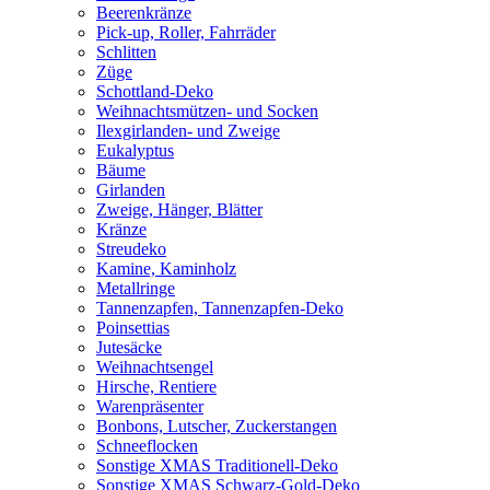
Beerenkränze
Pick-up, Roller, Fahrräder
Schlitten
Züge
Schottland-Deko
Weihnachtsmützen- und Socken
Ilexgirlanden- und Zweige
Eukalyptus
Bäume
Girlanden
Zweige, Hänger, Blätter
Kränze
Streudeko
Kamine, Kaminholz
Metallringe
Tannenzapfen, Tannenzapfen-Deko
Poinsettias
Jutesäcke
Weihnachtsengel
Hirsche, Rentiere
Warenpräsenter
Bonbons, Lutscher, Zuckerstangen
Schneeflocken
Sonstige XMAS Traditionell-Deko
Sonstige XMAS Schwarz-Gold-Deko