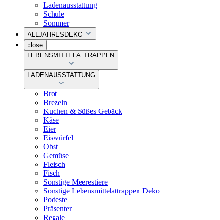
Ladenausstattung
Schule
Sommer
ALLJAHRESDEKO
close
LEBENSMITTELATTRAPPEN
LADENAUSSTATTUNG
Brot
Brezeln
Kuchen & Süßes Gebäck
Käse
Eier
Eiswürfel
Obst
Gemüse
Fleisch
Fisch
Sonstige Meerestiere
Sonstige Lebensmittelattrappen-Deko
Podeste
Präsenter
Regale