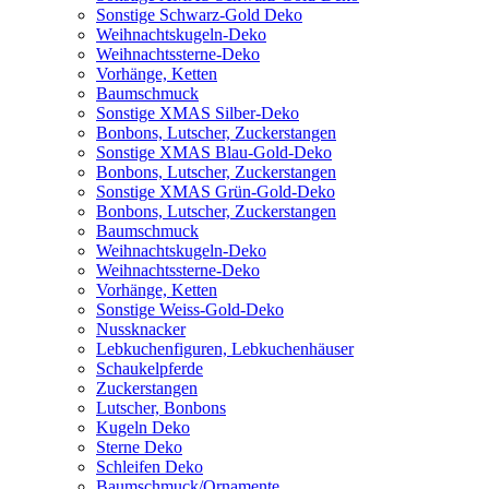
Sonstige Schwarz-Gold Deko
Weihnachtskugeln-Deko
Weihnachtssterne-Deko
Vorhänge, Ketten
Baumschmuck
Sonstige XMAS Silber-Deko
Bonbons, Lutscher, Zuckerstangen
Sonstige XMAS Blau-Gold-Deko
Bonbons, Lutscher, Zuckerstangen
Sonstige XMAS Grün-Gold-Deko
Bonbons, Lutscher, Zuckerstangen
Baumschmuck
Weihnachtskugeln-Deko
Weihnachtssterne-Deko
Vorhänge, Ketten
Sonstige Weiss-Gold-Deko
Nussknacker
Lebkuchenfiguren, Lebkuchenhäuser
Schaukelpferde
Zuckerstangen
Lutscher, Bonbons
Kugeln Deko
Sterne Deko
Schleifen Deko
Baumschmuck/Ornamente