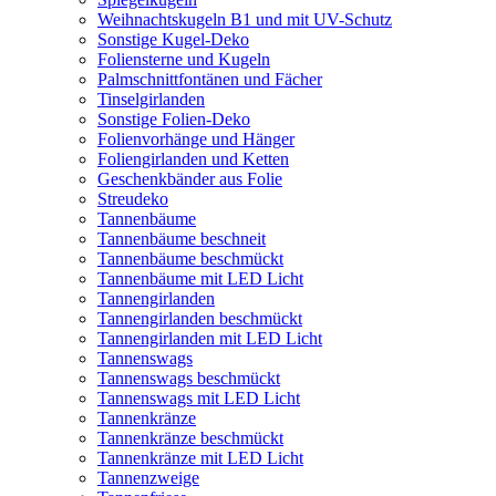
Weihnachtskugeln B1 und mit UV-Schutz
Sonstige Kugel-Deko
Foliensterne und Kugeln
Palmschnittfontänen und Fächer
Tinselgirlanden
Sonstige Folien-Deko
Folienvorhänge und Hänger
Foliengirlanden und Ketten
Geschenkbänder aus Folie
Streudeko
Tannenbäume
Tannenbäume beschneit
Tannenbäume beschmückt
Tannenbäume mit LED Licht
Tannengirlanden
Tannengirlanden beschmückt
Tannengirlanden mit LED Licht
Tannenswags
Tannenswags beschmückt
Tannenswags mit LED Licht
Tannenkränze
Tannenkränze beschmückt
Tannenkränze mit LED Licht
Tannenzweige