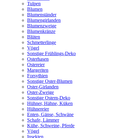
Tulpen
Blumen
Blumenständer
Blumengirlanden
Blumenzweige
Blumenkränze
Blüten
Schmetterlinge
Vögel
Sonstige Frühlings-Deko
Osterhasen
Ostereier
Margeriten
Forsythien
Sonstige Oster-Blumen
Oster-Girlanden
Oster-Zweige
Sonstige Ostern-Deko
Hühner, Hähne, Küken
Hühnereier
Enten, Gänse, Schwäne
Schafe, Lämmer
Kühe, Schweine, Pferde
Vögel
Insekten