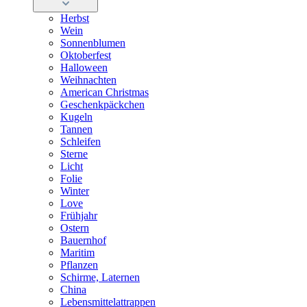
Herbst
Wein
Sonnenblumen
Oktoberfest
Halloween
Weihnachten
American Christmas
Geschenkpäckchen
Kugeln
Tannen
Schleifen
Sterne
Licht
Folie
Winter
Love
Frühjahr
Ostern
Bauernhof
Maritim
Pflanzen
Schirme, Laternen
China
Lebensmittelattrappen