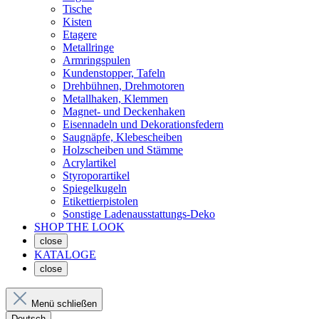
Tische
Kisten
Etagere
Metallringe
Armringspulen
Kundenstopper, Tafeln
Drehbühnen, Drehmotoren
Metallhaken, Klemmen
Magnet- und Deckenhaken
Eisennadeln und Dekorationsfedern
Saugnäpfe, Klebescheiben
Holzscheiben und Stämme
Acrylartikel
Styroporartikel
Spiegelkugeln
Etikettierpistolen
Sonstige Ladenausstattungs-Deko
SHOP THE LOOK
close
KATALOGE
close
Menü schließen
Deutsch