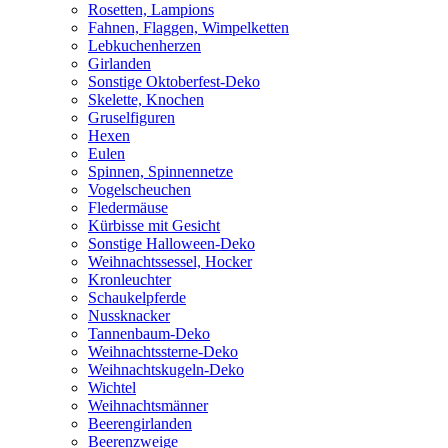
Rosetten, Lampions
Fahnen, Flaggen, Wimpelketten
Lebkuchenherzen
Girlanden
Sonstige Oktoberfest-Deko
Skelette, Knochen
Gruselfiguren
Hexen
Eulen
Spinnen, Spinnennetze
Vogelscheuchen
Fledermäuse
Kürbisse mit Gesicht
Sonstige Halloween-Deko
Weihnachtssessel, Hocker
Kronleuchter
Schaukelpferde
Nussknacker
Tannenbaum-Deko
Weihnachtssterne-Deko
Weihnachtskugeln-Deko
Wichtel
Weihnachtsmänner
Beerengirlanden
Beerenzweige