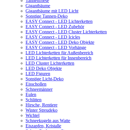
Tannenfriese
Gigantbäume
Gigantbäume mit LED Licht
Sonstige Tannen-Deko
EASY Connect - LED Lichterketten
EASY Connect - LED Zubehör
EASY Connect - LED Cluster Lichterketten
EASY Connect - LED Icicles
EASY Connect - LED Deko Objekte
EASY Connect - LED Vorhänge
LED Lichterketten für Außenbereich
LED Lichterketten für Innenbereich
LED Cluster Lichterketten
LED Deko Objekte
LED Figuren
Sonstige Licht-Deko
Eisschollen
Schneemänner
Eulen
Schlitten
Hirsche, Rentiere
Winter Streudeko
Wichtel
Schneekugeln aus Watte
Eiszapfen, Kristalle