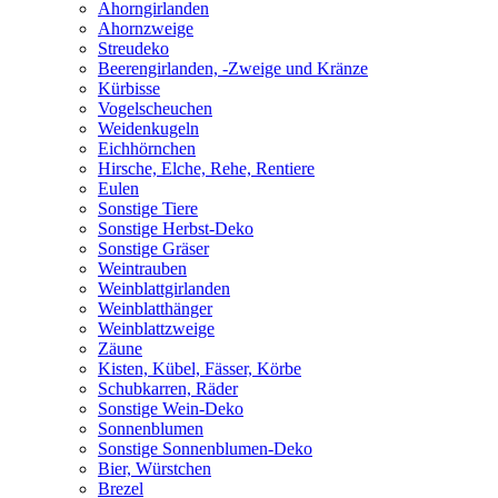
Ahorngirlanden
Ahornzweige
Streudeko
Beerengirlanden, -Zweige und Kränze
Kürbisse
Vogelscheuchen
Weidenkugeln
Eichhörnchen
Hirsche, Elche, Rehe, Rentiere
Eulen
Sonstige Tiere
Sonstige Herbst-Deko
Sonstige Gräser
Weintrauben
Weinblattgirlanden
Weinblatthänger
Weinblattzweige
Zäune
Kisten, Kübel, Fässer, Körbe
Schubkarren, Räder
Sonstige Wein-Deko
Sonnenblumen
Sonstige Sonnenblumen-Deko
Bier, Würstchen
Brezel