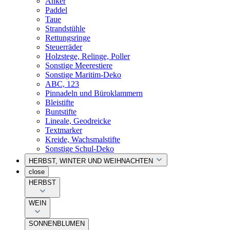
Anker
Paddel
Taue
Strandstühle
Rettungsringe
Steuerräder
Holzstege, Relinge, Poller
Sonstige Meerestiere
Sonstige Maritim-Deko
ABC, 123
Pinnadeln und Büroklammern
Bleistifte
Buntstifte
Lineale, Geodreicke
Textmarker
Kreide, Wachsmalstifte
Sonstige Schul-Deko
HERBST, WINTER UND WEIHNACHTEN
close
HERBST
WEIN
SONNENBLUMEN