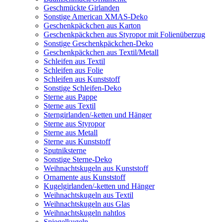
Geschmückte Girlanden
Sonstige American XMAS-Deko
Geschenkpäckchen aus Karton
Geschenkpäckchen aus Styropor mit Folienüberzug
Sonstige Geschenkpäckchen-Deko
Geschenkpäckchen aus Textil/Metall
Schleifen aus Textil
Schleifen aus Folie
Schleifen aus Kunststoff
Sonstige Schleifen-Deko
Sterne aus Pappe
Sterne aus Textil
Sterngirlanden/-ketten und Hänger
Sterne aus Styropor
Sterne aus Metall
Sterne aus Kunststoff
Sputniksterne
Sonstige Sterne-Deko
Weihnachtskugeln aus Kunststoff
Ornamente aus Kunststoff
Kugelgirlanden/-ketten und Hänger
Weihnachtskugeln aus Textil
Weihnachtskugeln aus Glas
Weihnachtskugeln nahtlos
Spiegelkugeln