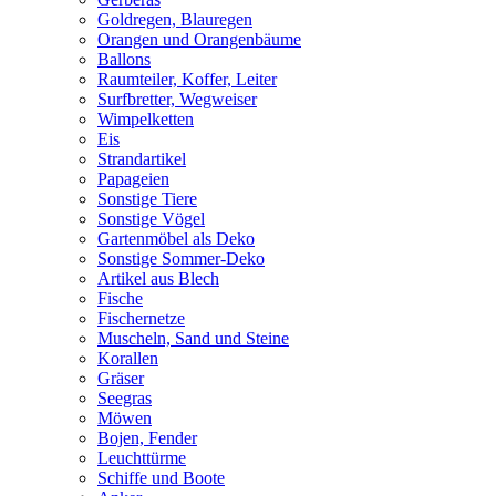
Goldregen, Blauregen
Orangen und Orangenbäume
Ballons
Raumteiler, Koffer, Leiter
Surfbretter, Wegweiser
Wimpelketten
Eis
Strandartikel
Papageien
Sonstige Tiere
Sonstige Vögel
Gartenmöbel als Deko
Sonstige Sommer-Deko
Artikel aus Blech
Fische
Fischernetze
Muscheln, Sand und Steine
Korallen
Gräser
Seegras
Möwen
Bojen, Fender
Leuchttürme
Schiffe und Boote