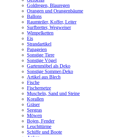
Goldregen, Blauregen
Orangen und Orangenbäume
Ballons
Raumteiler, Koffer, Leiter
Surfbretter, Wegweiser
Wimpelketten
Eis
Strandartikel
Papageien
Sonstige Tiere
Sonstige Vögel
Gartenmöbel als Deko
Sonstige Sommer-Deko
Artikel aus Blech
Fische
Fischernetze
Muscheln, Sand und Steine
Korallen
Gräser
Seegras
Möwen
Bojen, Fender
Leuchttürme
Schiffe und Boote