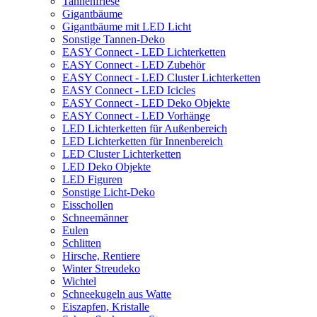
Tannenfriese
Gigantbäume
Gigantbäume mit LED Licht
Sonstige Tannen-Deko
EASY Connect - LED Lichterketten
EASY Connect - LED Zubehör
EASY Connect - LED Cluster Lichterketten
EASY Connect - LED Icicles
EASY Connect - LED Deko Objekte
EASY Connect - LED Vorhänge
LED Lichterketten für Außenbereich
LED Lichterketten für Innenbereich
LED Cluster Lichterketten
LED Deko Objekte
LED Figuren
Sonstige Licht-Deko
Eisschollen
Schneemänner
Eulen
Schlitten
Hirsche, Rentiere
Winter Streudeko
Wichtel
Schneekugeln aus Watte
Eiszapfen, Kristalle