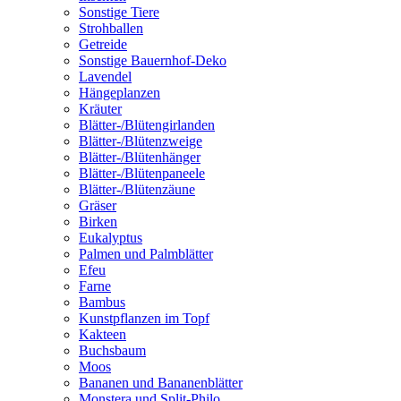
Sonstige Tiere
Strohballen
Getreide
Sonstige Bauernhof-Deko
Lavendel
Hängeplanzen
Kräuter
Blätter-/Blütengirlanden
Blätter-/Blütenzweige
Blätter-/Blütenhänger
Blätter-/Blütenpaneele
Blätter-/Blütenzäune
Gräser
Birken
Eukalyptus
Palmen und Palmblätter
Efeu
Farne
Bambus
Kunstpflanzen im Topf
Kakteen
Buchsbaum
Moos
Bananen und Bananenblätter
Monstera und Split-Philo