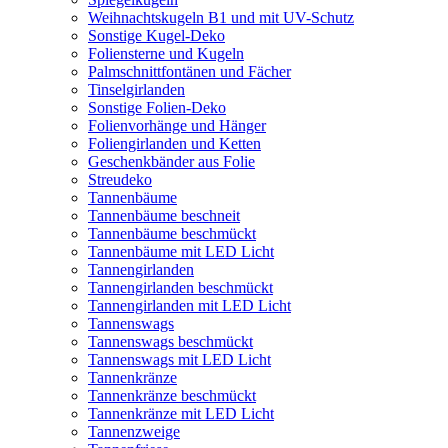
Weihnachtskugeln B1 und mit UV-Schutz
Sonstige Kugel-Deko
Foliensterne und Kugeln
Palmschnittfontänen und Fächer
Tinselgirlanden
Sonstige Folien-Deko
Folienvorhänge und Hänger
Foliengirlanden und Ketten
Geschenkbänder aus Folie
Streudeko
Tannenbäume
Tannenbäume beschneit
Tannenbäume beschmückt
Tannenbäume mit LED Licht
Tannengirlanden
Tannengirlanden beschmückt
Tannengirlanden mit LED Licht
Tannenswags
Tannenswags beschmückt
Tannenswags mit LED Licht
Tannenkränze
Tannenkränze beschmückt
Tannenkränze mit LED Licht
Tannenzweige