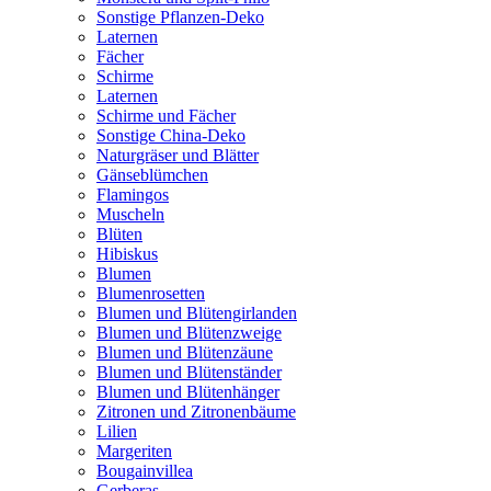
Sonstige Pflanzen-Deko
Laternen
Fächer
Schirme
Laternen
Schirme und Fächer
Sonstige China-Deko
Naturgräser und Blätter
Gänseblümchen
Flamingos
Muscheln
Blüten
Hibiskus
Blumen
Blumenrosetten
Blumen und Blütengirlanden
Blumen und Blütenzweige
Blumen und Blütenzäune
Blumen und Blütenständer
Blumen und Blütenhänger
Zitronen und Zitronenbäume
Lilien
Margeriten
Bougainvillea
Gerberas