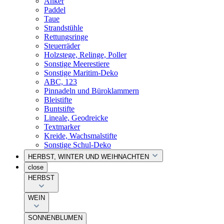
Anker
Paddel
Taue
Strandstühle
Rettungsringe
Steuerräder
Holzstege, Relinge, Poller
Sonstige Meerestiere
Sonstige Maritim-Deko
ABC, 123
Pinnadeln und Büroklammern
Bleistifte
Buntstifte
Lineale, Geodreicke
Textmarker
Kreide, Wachsmalstifte
Sonstige Schul-Deko
HERBST, WINTER UND WEIHNACHTEN
close
HERBST
WEIN
SONNENBLUMEN