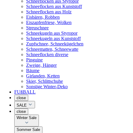
Schneeflocken aus Styropor
Schneeflocken aus Kunststoff
Schneeflocken aus Holz
Eisbären, Robben
Eiszapfenfriese, Wolken
Streuschnee
Schneekugeln aus Styropor
Schneekugeln aus Kunststoff
Zupfschnee, Schneekügelchen
Schneematten, Schneewatte
Schneeflocken diverse
Pinguine
Zweige, Hänger
Bäume
Girlanden, Ketten
Skier, Schlittschuhe
Sonstige Winter-Deko
FUßBALL
close
SALE
close
Winter Sale
Sommer Sale