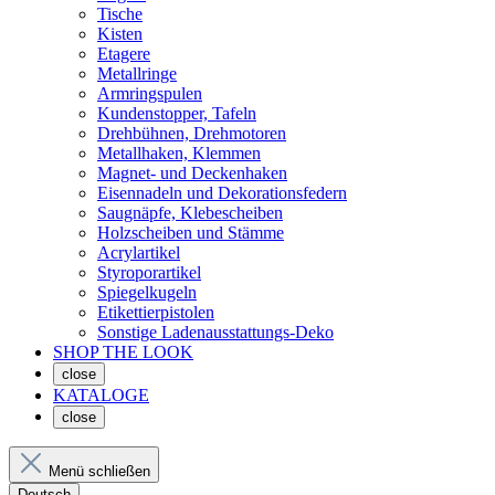
Tische
Kisten
Etagere
Metallringe
Armringspulen
Kundenstopper, Tafeln
Drehbühnen, Drehmotoren
Metallhaken, Klemmen
Magnet- und Deckenhaken
Eisennadeln und Dekorationsfedern
Saugnäpfe, Klebescheiben
Holzscheiben und Stämme
Acrylartikel
Styroporartikel
Spiegelkugeln
Etikettierpistolen
Sonstige Ladenausstattungs-Deko
SHOP THE LOOK
close
KATALOGE
close
Menü schließen
Deutsch