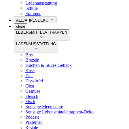
Ladenausstattung
Schule
Sommer
ALLJAHRESDEKO
close
LEBENSMITTELATTRAPPEN
LADENAUSSTATTUNG
Brot
Brezeln
Kuchen & Süßes Gebäck
Käse
Eier
Eiswürfel
Obst
Gemüse
Fleisch
Fisch
Sonstige Meerestiere
Sonstige Lebensmittelattrappen-Deko
Podeste
Präsenter
Regale