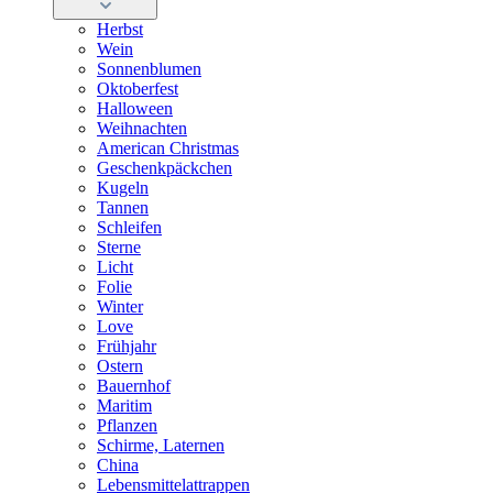
Herbst
Wein
Sonnenblumen
Oktoberfest
Halloween
Weihnachten
American Christmas
Geschenkpäckchen
Kugeln
Tannen
Schleifen
Sterne
Licht
Folie
Winter
Love
Frühjahr
Ostern
Bauernhof
Maritim
Pflanzen
Schirme, Laternen
China
Lebensmittelattrappen