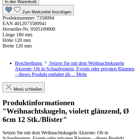
In den Warenkorb
Zum Merkzettel hinzufügen
Produktnummer:
7358094
EAN
4012073580941
Hersteller-Nr.
9505109000
Länge
180 mm
Höhe
120 mm
Breite
120 mm
Beschreibung
Setzen Sie mit dem Weihnachtskugeln
Akzente: Ob in Schaufenstern, Events oder privaten Räumen
– dieses Produkt entfaltet üb…
Mehr
Menü schließen
Produktinformationen
"Weihnachtskugeln, violett glänzend, Ø
6cm 12 Stk./Blister"
Setzen Sie mit dem Weihnachtskugeln Akzente: Ob in
Schaufenstern, Events oder privaten Räumen – dieses Produkt