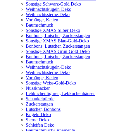
Sonstige Schwarz-Gold Deko
Weihnachtskugeln-Deko
Weihnachtssterne-Deko
Vorhänge, Ketten
Baumschmuck
Sonstige XMAS Silber-Deko
Bonbons, Lutscher, Zuckerstangen
Sonstige XMAS Blau-Gold-Deko
Bonbons, Lutscher, Zuckerstangen
Sonstige XMAS Grün-Gold-Deko
Bonbons, Lutscher, Zuckerstangen
Baumschmuck
Weihnachtskugeln-Deko
Weihnachtssterne-Deko
Vorhänge, Ketten
Sonstige Weiss-Gold-Deko
Nussknacker
Lebkuchenfiguren, Lebkuchenhäuser
Schaukelpferde
Zuckerstangen
Lutscher, Bonbons
Kugeln Deko
Sterne Deko
Schleifen Deko
Baumschmuck/Ornamente