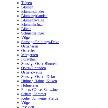
Tulpen
Blumen
Blumenständer
Blumengirlanden
Blumenzweige
Blumenkränze
Blüten
Schmetterlinge
Vögel
Sonstige Frühlings-Deko
Osterhasen
Ostereier
Margeriten
Forsythien
Sonstige Oster-Blumen
Oster-Girlanden
Oster-Zweige
Sonstige Ostern-Deko
Hühner, Hähne, Küken
Hühnereier
Enten, Gänse, Schwäne
Schafe, Lämmer
Kühe, Schweine, Pferde
Vögel
Insekten