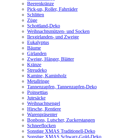
Beerenkränze
Pick-up, Roller, Fahrräder
Schlitten
Züge
Schottland-Deko
Weihnachtsmützen- und Socken
Ilexgirlanden- und Zweige
Eukalyptus
Bäume
Girlanden
Zweige, Hänger, Blätter
Kränze
Streudeko
Kamine, Kaminholz
Metallringe
Tannenzapfen, Tannenzapfen-Deko
Poinsettias
Jutesäcke
Weihnachtsengel
Hirsche, Rentiere
Warenpräsenter
Bonbons, Lutscher, Zuckerstangen
Schneeflocken
Sonstige XMAS Traditionell-Deko
Sonstige XMAS Schwarz-Gold-Deko