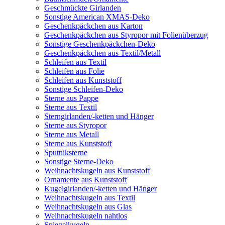
Geschmückte Girlanden
Sonstige American XMAS-Deko
Geschenkpäckchen aus Karton
Geschenkpäckchen aus Styropor mit Folienüberzug
Sonstige Geschenkpäckchen-Deko
Geschenkpäckchen aus Textil/Metall
Schleifen aus Textil
Schleifen aus Folie
Schleifen aus Kunststoff
Sonstige Schleifen-Deko
Sterne aus Pappe
Sterne aus Textil
Sterngirlanden/-ketten und Hänger
Sterne aus Styropor
Sterne aus Metall
Sterne aus Kunststoff
Sputniksterne
Sonstige Sterne-Deko
Weihnachtskugeln aus Kunststoff
Ornamente aus Kunststoff
Kugelgirlanden/-ketten und Hänger
Weihnachtskugeln aus Textil
Weihnachtskugeln aus Glas
Weihnachtskugeln nahtlos
Spiegelkugeln