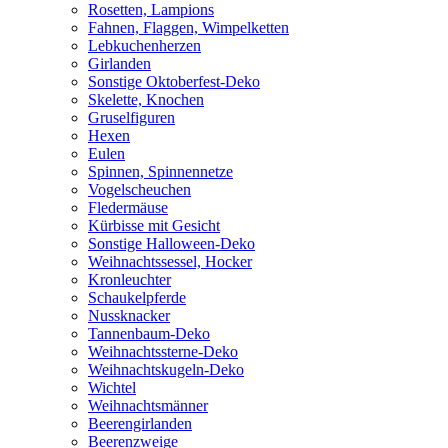
Rosetten, Lampions
Fahnen, Flaggen, Wimpelketten
Lebkuchenherzen
Girlanden
Sonstige Oktoberfest-Deko
Skelette, Knochen
Gruselfiguren
Hexen
Eulen
Spinnen, Spinnennetze
Vogelscheuchen
Fledermäuse
Kürbisse mit Gesicht
Sonstige Halloween-Deko
Weihnachtssessel, Hocker
Kronleuchter
Schaukelpferde
Nussknacker
Tannenbaum-Deko
Weihnachtssterne-Deko
Weihnachtskugeln-Deko
Wichtel
Weihnachtsmänner
Beerengirlanden
Beerenzweige