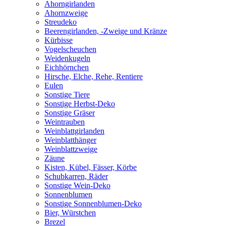
Ahorngirlanden
Ahornzweige
Streudeko
Beerengirlanden, -Zweige und Kränze
Kürbisse
Vogelscheuchen
Weidenkugeln
Eichhörnchen
Hirsche, Elche, Rehe, Rentiere
Eulen
Sonstige Tiere
Sonstige Herbst-Deko
Sonstige Gräser
Weintrauben
Weinblattgirlanden
Weinblatthänger
Weinblattzweige
Zäune
Kisten, Kübel, Fässer, Körbe
Schubkarren, Räder
Sonstige Wein-Deko
Sonnenblumen
Sonstige Sonnenblumen-Deko
Bier, Würstchen
Brezel