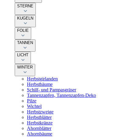
STERNE
KUGELN
FOLIE
TANNEN
LICHT
WINTER
Herbstgirlanden
Herbstbäume
Schilf- und Pampasgräser
Tannenzapfen, Tannenzapfen-Deko
Pilze
Wichtel
Herbstzweige
Herbstblätter
Herbstkränze
Ahornblätter
Ahornbäume