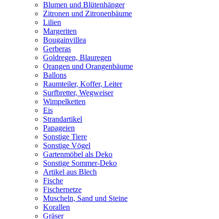
Blumen und Blütenhänger
Zitronen und Zitronenbäume
Lilien
Margeriten
Bougainvillea
Gerberas
Goldregen, Blauregen
Orangen und Orangenbäume
Ballons
Raumteiler, Koffer, Leiter
Surfbretter, Wegweiser
Wimpelketten
Eis
Strandartikel
Papageien
Sonstige Tiere
Sonstige Vögel
Gartenmöbel als Deko
Sonstige Sommer-Deko
Artikel aus Blech
Fische
Fischernetze
Muscheln, Sand und Steine
Korallen
Gräser