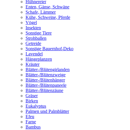
Hühnereier
Enten, Gänse, Schwäne
Schafe, Lämmer
Kühe, Schweine, Pferde
Vögel
Insekten
Sonstige Tiere
Strohballen
Getreide
Sonstige Bauernhof-Deko
Lavendel
Hängeplanzen
Kräuter
Blätter-/Blütengirlanden
Blätter-/Blütenzweige
Blätter-/Blütenhänger
Blätter-/Blütenpaneele
Blätter-/Blütenzäune
Gräser
Birken
Eukalyptus
Palmen und Palmblätter
Efeu
Farne
Bambus