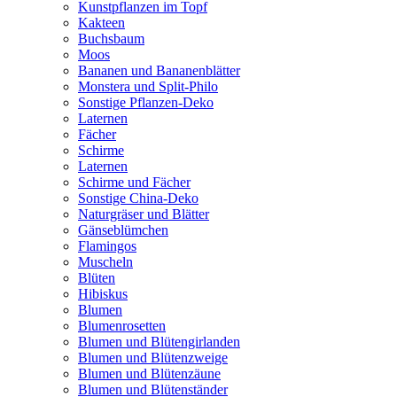
Kunstpflanzen im Topf
Kakteen
Buchsbaum
Moos
Bananen und Bananenblätter
Monstera und Split-Philo
Sonstige Pflanzen-Deko
Laternen
Fächer
Schirme
Laternen
Schirme und Fächer
Sonstige China-Deko
Naturgräser und Blätter
Gänseblümchen
Flamingos
Muscheln
Blüten
Hibiskus
Blumen
Blumenrosetten
Blumen und Blütengirlanden
Blumen und Blütenzweige
Blumen und Blütenzäune
Blumen und Blütenständer