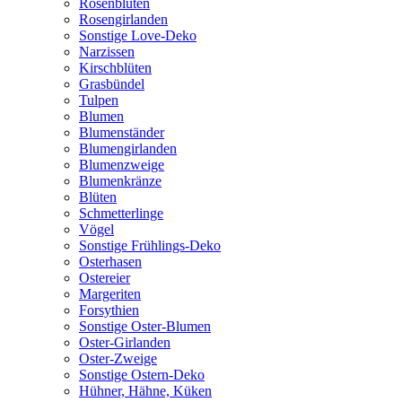
Rosenblüten
Rosengirlanden
Sonstige Love-Deko
Narzissen
Kirschblüten
Grasbündel
Tulpen
Blumen
Blumenständer
Blumengirlanden
Blumenzweige
Blumenkränze
Blüten
Schmetterlinge
Vögel
Sonstige Frühlings-Deko
Osterhasen
Ostereier
Margeriten
Forsythien
Sonstige Oster-Blumen
Oster-Girlanden
Oster-Zweige
Sonstige Ostern-Deko
Hühner, Hähne, Küken