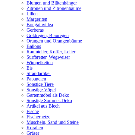
Blumen und Blütenhänger
Zitronen und Zitronenbäume
Lilien
Margeriten
Bougainvillea
Gerberas
Goldregen, Blauregen
Orangen und Orangenbäume
Ballons
Raumteiler, Koffer, Leiter
Surfbretter, Wegweiser
Wimpelketten
Eis
Strandartikel
Papageien
Sonstige Tiere
Sonstige Vögel
Gartenmöbel als Deko
Sonstige Sommer-Deko
Artikel aus Blech
Fische
Fischernetze
Muscheln, Sand und Steine
Korallen
Gräser