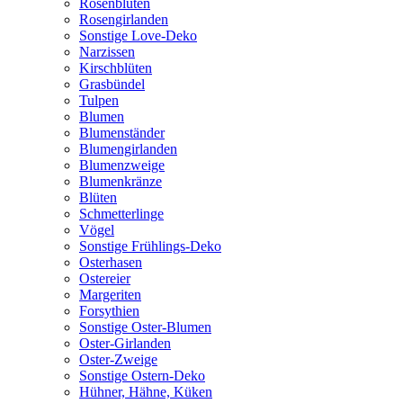
Rosenblüten
Rosengirlanden
Sonstige Love-Deko
Narzissen
Kirschblüten
Grasbündel
Tulpen
Blumen
Blumenständer
Blumengirlanden
Blumenzweige
Blumenkränze
Blüten
Schmetterlinge
Vögel
Sonstige Frühlings-Deko
Osterhasen
Ostereier
Margeriten
Forsythien
Sonstige Oster-Blumen
Oster-Girlanden
Oster-Zweige
Sonstige Ostern-Deko
Hühner, Hähne, Küken