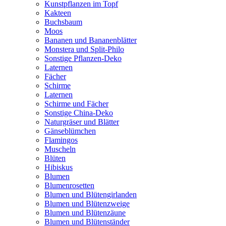
Kunstpflanzen im Topf
Kakteen
Buchsbaum
Moos
Bananen und Bananenblätter
Monstera und Split-Philo
Sonstige Pflanzen-Deko
Laternen
Fächer
Schirme
Laternen
Schirme und Fächer
Sonstige China-Deko
Naturgräser und Blätter
Gänseblümchen
Flamingos
Muscheln
Blüten
Hibiskus
Blumen
Blumenrosetten
Blumen und Blütengirlanden
Blumen und Blütenzweige
Blumen und Blütenzäune
Blumen und Blütenständer