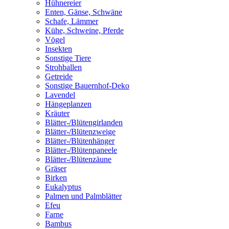
Hühnereier
Enten, Gänse, Schwäne
Schafe, Lämmer
Kühe, Schweine, Pferde
Vögel
Insekten
Sonstige Tiere
Strohballen
Getreide
Sonstige Bauernhof-Deko
Lavendel
Hängeplanzen
Kräuter
Blätter-/Blütengirlanden
Blätter-/Blütenzweige
Blätter-/Blütenhänger
Blätter-/Blütenpaneele
Blätter-/Blütenzäune
Gräser
Birken
Eukalyptus
Palmen und Palmblätter
Efeu
Farne
Bambus