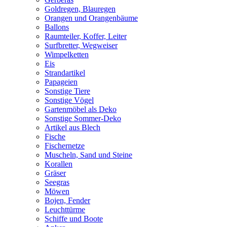
Goldregen, Blauregen
Orangen und Orangenbäume
Ballons
Raumteiler, Koffer, Leiter
Surfbretter, Wegweiser
Wimpelketten
Eis
Strandartikel
Papageien
Sonstige Tiere
Sonstige Vögel
Gartenmöbel als Deko
Sonstige Sommer-Deko
Artikel aus Blech
Fische
Fischernetze
Muscheln, Sand und Steine
Korallen
Gräser
Seegras
Möwen
Bojen, Fender
Leuchttürme
Schiffe und Boote