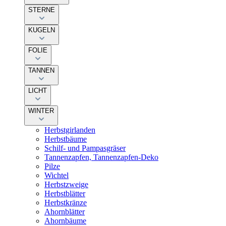
STERNE
KUGELN
FOLIE
TANNEN
LICHT
WINTER
Herbstgirlanden
Herbstbäume
Schilf- und Pampasgräser
Tannenzapfen, Tannenzapfen-Deko
Pilze
Wichtel
Herbstzweige
Herbstblätter
Herbstkränze
Ahornblätter
Ahornbäume