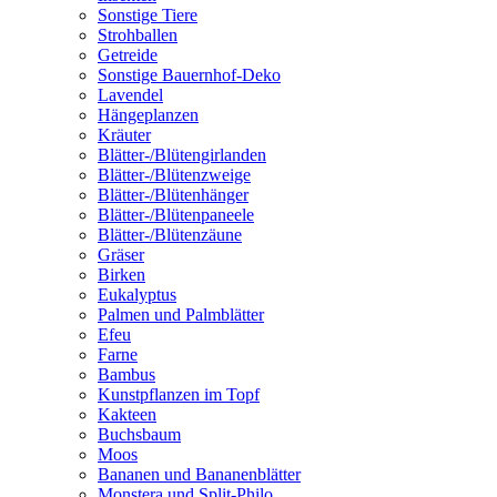
Sonstige Tiere
Strohballen
Getreide
Sonstige Bauernhof-Deko
Lavendel
Hängeplanzen
Kräuter
Blätter-/Blütengirlanden
Blätter-/Blütenzweige
Blätter-/Blütenhänger
Blätter-/Blütenpaneele
Blätter-/Blütenzäune
Gräser
Birken
Eukalyptus
Palmen und Palmblätter
Efeu
Farne
Bambus
Kunstpflanzen im Topf
Kakteen
Buchsbaum
Moos
Bananen und Bananenblätter
Monstera und Split-Philo