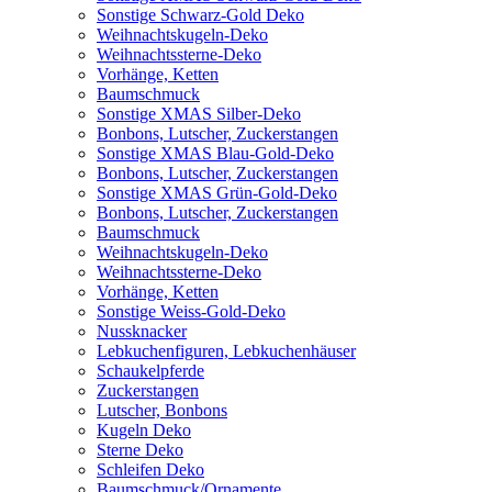
Sonstige Schwarz-Gold Deko
Weihnachtskugeln-Deko
Weihnachtssterne-Deko
Vorhänge, Ketten
Baumschmuck
Sonstige XMAS Silber-Deko
Bonbons, Lutscher, Zuckerstangen
Sonstige XMAS Blau-Gold-Deko
Bonbons, Lutscher, Zuckerstangen
Sonstige XMAS Grün-Gold-Deko
Bonbons, Lutscher, Zuckerstangen
Baumschmuck
Weihnachtskugeln-Deko
Weihnachtssterne-Deko
Vorhänge, Ketten
Sonstige Weiss-Gold-Deko
Nussknacker
Lebkuchenfiguren, Lebkuchenhäuser
Schaukelpferde
Zuckerstangen
Lutscher, Bonbons
Kugeln Deko
Sterne Deko
Schleifen Deko
Baumschmuck/Ornamente