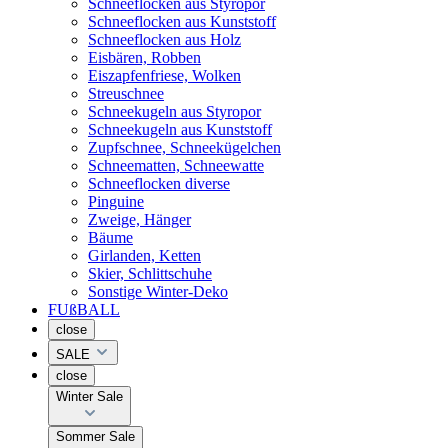
Schneeflocken aus Styropor
Schneeflocken aus Kunststoff
Schneeflocken aus Holz
Eisbären, Robben
Eiszapfenfriese, Wolken
Streuschnee
Schneekugeln aus Styropor
Schneekugeln aus Kunststoff
Zupfschnee, Schneekügelchen
Schneematten, Schneewatte
Schneeflocken diverse
Pinguine
Zweige, Hänger
Bäume
Girlanden, Ketten
Skier, Schlittschuhe
Sonstige Winter-Deko
FUßBALL
close
SALE
close
Winter Sale
Sommer Sale