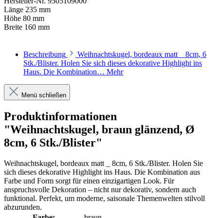
Hersteller-Nr.
9505109000
Länge
235 mm
Höhe
80 mm
Breite
160 mm
Beschreibung
Weihnachtskugel, bordeaux matt _ 8cm, 6
Stk./Blister. Holen Sie sich dieses dekorative Highlight ins
Haus. Die Kombination…
Mehr
Menü schließen
Produktinformationen
"Weihnachtskugel, braun glänzend, Ø
8cm, 6 Stk./Blister"
Weihnachtskugel, bordeaux matt _ 8cm, 6 Stk./Blister. Holen Sie
sich dieses dekorative Highlight ins Haus. Die Kombination aus
Farbe und Form sorgt für einen einzigartigen Look. Für
anspruchsvolle Dekoration – nicht nur dekorativ, sondern auch
funktional. Perfekt, um moderne, saisonale Themenwelten stilvoll
abzurunden.
Farbe:
braun