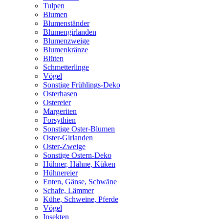
Tulpen
Blumen
Blumenständer
Blumengirlanden
Blumenzweige
Blumenkränze
Blüten
Schmetterlinge
Vögel
Sonstige Frühlings-Deko
Osterhasen
Ostereier
Margeriten
Forsythien
Sonstige Oster-Blumen
Oster-Girlanden
Oster-Zweige
Sonstige Ostern-Deko
Hühner, Hähne, Küken
Hühnereier
Enten, Gänse, Schwäne
Schafe, Lämmer
Kühe, Schweine, Pferde
Vögel
Insekten