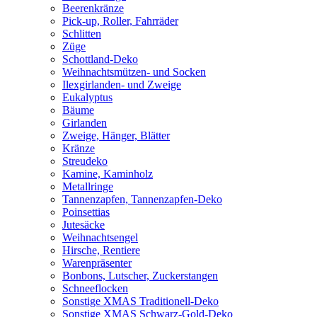
Beerenkränze
Pick-up, Roller, Fahrräder
Schlitten
Züge
Schottland-Deko
Weihnachtsmützen- und Socken
Ilexgirlanden- und Zweige
Eukalyptus
Bäume
Girlanden
Zweige, Hänger, Blätter
Kränze
Streudeko
Kamine, Kaminholz
Metallringe
Tannenzapfen, Tannenzapfen-Deko
Poinsettias
Jutesäcke
Weihnachtsengel
Hirsche, Rentiere
Warenpräsenter
Bonbons, Lutscher, Zuckerstangen
Schneeflocken
Sonstige XMAS Traditionell-Deko
Sonstige XMAS Schwarz-Gold-Deko