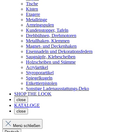
Tische
Kisten
Etagere
Metallringe
Armringspulen
Kundenstopper, Tafeln
Drehbühnen, Drehmotoren
Metallhaken, Klemmen
Magnet- und Deckenhaken
Eisennadeln und Dekorationsfedern
Saugnäpfe, Klebescheiben
Holzscheiben und Stämme
Acrylartikel
Styroporartikel
Spiegelkugeln
Etikettierpistolen
Sonstige Ladenausstattungs-Deko
SHOP THE LOOK
close
KATALOGE
close
Menü schließen
Deutsch