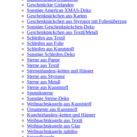
Geschmückte Girlanden
Sonstige American XMAS-Deko
Geschenkpäckchen aus Karton
Geschenkpäckchen aus Styropor mit Folienüberzug
Sonstige Geschenkpäckchen-Deko
Geschenkpäckchen aus Textil/Metall
Schleifen aus Textil
Schleifen aus Folie
Schleifen aus Kunststoff
Sonstige Schleifen-Deko
Sterne aus Pappe
Sterne aus Textil
Sterngirlanden/-ketten und Hänger
Sterne aus Styropor
Sterne aus Metall
Sterne aus Kunststoff
Sputniksterne
Sonstige Sterne-Deko
Weihnachtskugeln aus Kunststoff
Ornamente aus Kunststoff
Kugelgirlanden/-ketten und Hänger
Weihnachtskugeln aus Textil
Weihnachtskugeln aus Glas
Weihnachtskugeln nahtlos
Spiegelkugeln