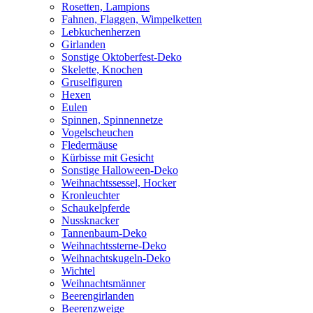
Rosetten, Lampions
Fahnen, Flaggen, Wimpelketten
Lebkuchenherzen
Girlanden
Sonstige Oktoberfest-Deko
Skelette, Knochen
Gruselfiguren
Hexen
Eulen
Spinnen, Spinnennetze
Vogelscheuchen
Fledermäuse
Kürbisse mit Gesicht
Sonstige Halloween-Deko
Weihnachtssessel, Hocker
Kronleuchter
Schaukelpferde
Nussknacker
Tannenbaum-Deko
Weihnachtssterne-Deko
Weihnachtskugeln-Deko
Wichtel
Weihnachtsmänner
Beerengirlanden
Beerenzweige