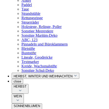
Anker
Paddel
Taue
Strandstühle
Rettungsringe
Steuerräder
Holzstege, Relinge, Poller
Sonstige Meerestiere
Sonstige Maritim-Deko
ABC, 123
Pinnadeln und Büroklammern
Bleistifte
Buntstifte
Lineale, Geodreicke
Textmarker
Kreide, Wachsmalstifte
Sonstige Schul-Deko
HERBST, WINTER UND WEIHNACHTEN
close
HERBST
WEIN
SONNENBLUMEN