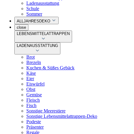
Ladenausstattung
Schule
Sommer
ALLJAHRESDEKO
close
LEBENSMITTELATTRAPPEN
LADENAUSSTATTUNG
Brot
Brezeln
Kuchen & Süßes Gebäck
Käse
Eier
Eiswürfel
Obst
Gemüse
Fleisch
Fisch
Sonstige Meerestiere
Sonstige Lebensmittelattrappen-Deko
Podeste
Präsenter
Regale