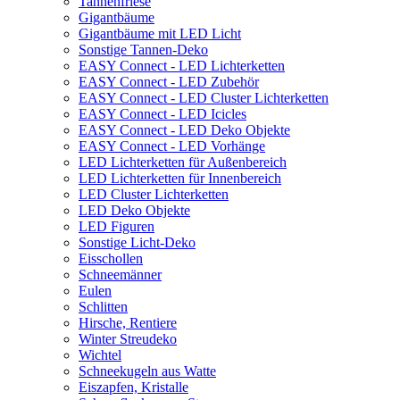
Tannenfriese
Gigantbäume
Gigantbäume mit LED Licht
Sonstige Tannen-Deko
EASY Connect - LED Lichterketten
EASY Connect - LED Zubehör
EASY Connect - LED Cluster Lichterketten
EASY Connect - LED Icicles
EASY Connect - LED Deko Objekte
EASY Connect - LED Vorhänge
LED Lichterketten für Außenbereich
LED Lichterketten für Innenbereich
LED Cluster Lichterketten
LED Deko Objekte
LED Figuren
Sonstige Licht-Deko
Eisschollen
Schneemänner
Eulen
Schlitten
Hirsche, Rentiere
Winter Streudeko
Wichtel
Schneekugeln aus Watte
Eiszapfen, Kristalle