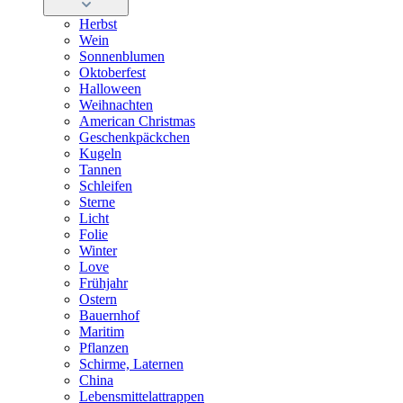
Herbst
Wein
Sonnenblumen
Oktoberfest
Halloween
Weihnachten
American Christmas
Geschenkpäckchen
Kugeln
Tannen
Schleifen
Sterne
Licht
Folie
Winter
Love
Frühjahr
Ostern
Bauernhof
Maritim
Pflanzen
Schirme, Laternen
China
Lebensmittelattrappen