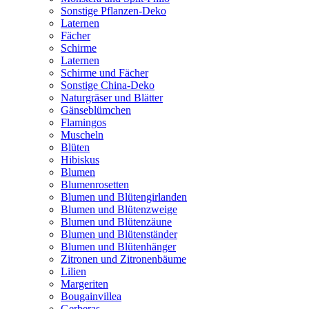
Sonstige Pflanzen-Deko
Laternen
Fächer
Schirme
Laternen
Schirme und Fächer
Sonstige China-Deko
Naturgräser und Blätter
Gänseblümchen
Flamingos
Muscheln
Blüten
Hibiskus
Blumen
Blumenrosetten
Blumen und Blütengirlanden
Blumen und Blütenzweige
Blumen und Blütenzäune
Blumen und Blütenständer
Blumen und Blütenhänger
Zitronen und Zitronenbäume
Lilien
Margeriten
Bougainvillea
Gerberas