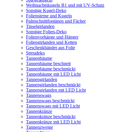
Weihnachtskugeln B1 und mit UV-Schutz
Sonstige Kugel-Deko
Foliensterne und Kugeln
Palmschnittfontänen und Fächer
Tinselgirlanden
Sonstige Folien-Deko
Folienvorhänge und Hänger
Foliengirlanden und Ketten
Geschenkbänder aus Folie
Streudeko
Tannenbäume
Tannenbäume beschneit
Tannenbäume beschmückt
Tannenbäume mit LED Licht
Tannengirlanden
Tannengirlanden beschmückt
Tannengirlanden mit LED Licht
Tannenswags
Tannenswags beschmückt
Tannenswags mit LED Licht
Tannenkränze
Tannenkränze beschmückt
Tannenkränze mit LED Licht
Tannenzweige