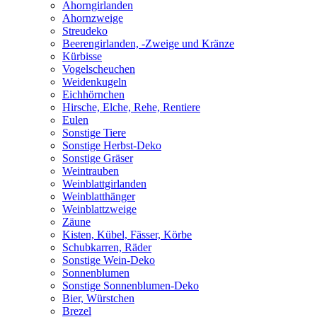
Ahorngirlanden
Ahornzweige
Streudeko
Beerengirlanden, -Zweige und Kränze
Kürbisse
Vogelscheuchen
Weidenkugeln
Eichhörnchen
Hirsche, Elche, Rehe, Rentiere
Eulen
Sonstige Tiere
Sonstige Herbst-Deko
Sonstige Gräser
Weintrauben
Weinblattgirlanden
Weinblatthänger
Weinblattzweige
Zäune
Kisten, Kübel, Fässer, Körbe
Schubkarren, Räder
Sonstige Wein-Deko
Sonnenblumen
Sonstige Sonnenblumen-Deko
Bier, Würstchen
Brezel