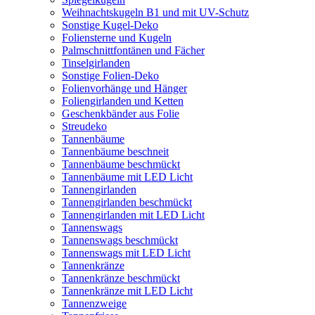
Weihnachtskugeln B1 und mit UV-Schutz
Sonstige Kugel-Deko
Foliensterne und Kugeln
Palmschnittfontänen und Fächer
Tinselgirlanden
Sonstige Folien-Deko
Folienvorhänge und Hänger
Foliengirlanden und Ketten
Geschenkbänder aus Folie
Streudeko
Tannenbäume
Tannenbäume beschneit
Tannenbäume beschmückt
Tannenbäume mit LED Licht
Tannengirlanden
Tannengirlanden beschmückt
Tannengirlanden mit LED Licht
Tannenswags
Tannenswags beschmückt
Tannenswags mit LED Licht
Tannenkränze
Tannenkränze beschmückt
Tannenkränze mit LED Licht
Tannenzweige