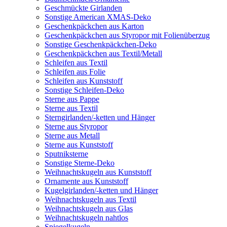
Geschmückte Girlanden
Sonstige American XMAS-Deko
Geschenkpäckchen aus Karton
Geschenkpäckchen aus Styropor mit Folienüberzug
Sonstige Geschenkpäckchen-Deko
Geschenkpäckchen aus Textil/Metall
Schleifen aus Textil
Schleifen aus Folie
Schleifen aus Kunststoff
Sonstige Schleifen-Deko
Sterne aus Pappe
Sterne aus Textil
Sterngirlanden/-ketten und Hänger
Sterne aus Styropor
Sterne aus Metall
Sterne aus Kunststoff
Sputniksterne
Sonstige Sterne-Deko
Weihnachtskugeln aus Kunststoff
Ornamente aus Kunststoff
Kugelgirlanden/-ketten und Hänger
Weihnachtskugeln aus Textil
Weihnachtskugeln aus Glas
Weihnachtskugeln nahtlos
Spiegelkugeln