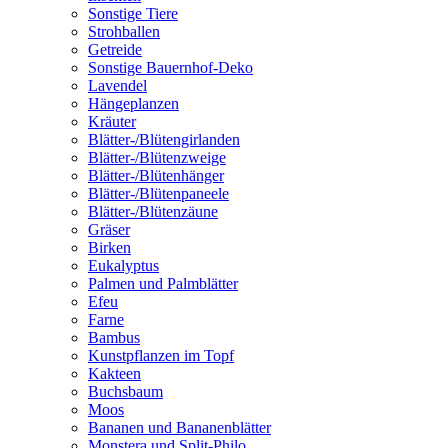
Sonstige Tiere
Strohballen
Getreide
Sonstige Bauernhof-Deko
Lavendel
Hängeplanzen
Kräuter
Blätter-/Blütengirlanden
Blätter-/Blütenzweige
Blätter-/Blütenhänger
Blätter-/Blütenpaneele
Blätter-/Blütenzäune
Gräser
Birken
Eukalyptus
Palmen und Palmblätter
Efeu
Farne
Bambus
Kunstpflanzen im Topf
Kakteen
Buchsbaum
Moos
Bananen und Bananenblätter
Monstera und Split-Philo