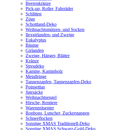
Beerenkränze
Pick-up, Roller, Fahrräder
Schlitten
Züge
Schottland-Deko
Weihnachtsmützen- und Socken
Ilexgirlanden- und Zweige
Eukalyptus
Bäume
Girlanden
Zweige, Hänger, Blätter
Kränze
Streudeko
Kamine, Kaminholz
Metallringe
Tannenzapfen, Tannenzapfen-Deko
Poinsettias
Jutesäcke
Weihnachtsengel
Hirsche, Rentiere
Warenpräsenter
Bonbons, Lutscher, Zuckerstangen
Schneeflocken
Sonstige XMAS Traditionell-Deko
Sonstige XMAS Schwarz-Gold-Deko