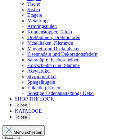
Tische
Kisten
Etagere
Metallringe
Armringspulen
Kundenstopper, Tafeln
Drehbühnen, Drehmotoren
Metallhaken, Klemmen
Magnet- und Deckenhaken
Eisennadeln und Dekorationsfedern
Saugnäpfe, Klebescheiben
Holzscheiben und Stämme
Acrylartikel
Styroporartikel
Spiegelkugeln
Etikettierpistolen
Sonstige Ladenausstattungs-Deko
SHOP THE LOOK
close
KATALOGE
close
Menü schließen
Deutsch