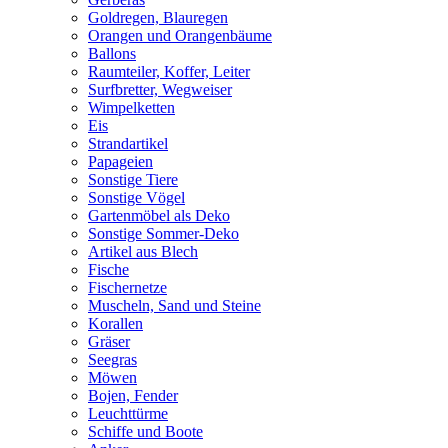
Goldregen, Blauregen
Orangen und Orangenbäume
Ballons
Raumteiler, Koffer, Leiter
Surfbretter, Wegweiser
Wimpelketten
Eis
Strandartikel
Papageien
Sonstige Tiere
Sonstige Vögel
Gartenmöbel als Deko
Sonstige Sommer-Deko
Artikel aus Blech
Fische
Fischernetze
Muscheln, Sand und Steine
Korallen
Gräser
Seegras
Möwen
Bojen, Fender
Leuchttürme
Schiffe und Boote