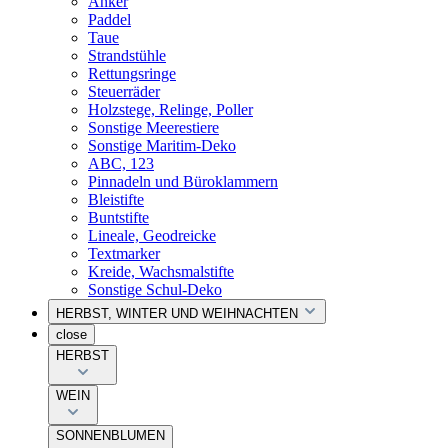
Anker
Paddel
Taue
Strandstühle
Rettungsringe
Steuerräder
Holzstege, Relinge, Poller
Sonstige Meerestiere
Sonstige Maritim-Deko
ABC, 123
Pinnadeln und Büroklammern
Bleistifte
Buntstifte
Lineale, Geodreicke
Textmarker
Kreide, Wachsmalstifte
Sonstige Schul-Deko
HERBST, WINTER UND WEIHNACHTEN
close
HERBST
WEIN
SONNENBLUMEN