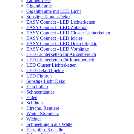
Tannenfriese
Gigantbäume
Gigantbäume mit LED Licht
Sonstige Tannen-Deko
EASY Connect - LED Lichterketten
EASY Connect - LED Zubehör
EASY Connect - LED Cluster Lichterketten
EASY Connect - LED Icicles
EASY Connect - LED Deko Objekte
EASY Connect - LED Vorhänge
LED Lichterketten für Außenbereich
LED Lichterketten für Innenbereich
LED Cluster Lichterketten
LED Deko Objekte
LED Figuren
Sonstige Licht-Deko
Eisschollen
Schneemänner
Eulen
Schlitten
Hirsche, Rentiere
Winter Streudeko
Wichtel
Schneekugeln aus Watte
Eiszapfen, Kristalle