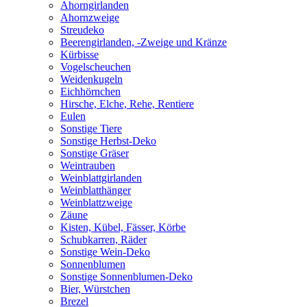
Ahorngirlanden
Ahornzweige
Streudeko
Beerengirlanden, -Zweige und Kränze
Kürbisse
Vogelscheuchen
Weidenkugeln
Eichhörnchen
Hirsche, Elche, Rehe, Rentiere
Eulen
Sonstige Tiere
Sonstige Herbst-Deko
Sonstige Gräser
Weintrauben
Weinblattgirlanden
Weinblatthänger
Weinblattzweige
Zäune
Kisten, Kübel, Fässer, Körbe
Schubkarren, Räder
Sonstige Wein-Deko
Sonnenblumen
Sonstige Sonnenblumen-Deko
Bier, Würstchen
Brezel