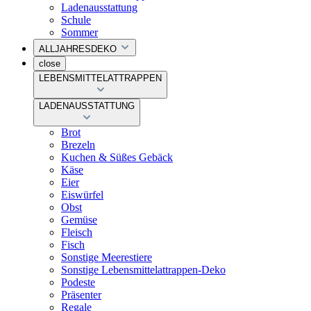
Ladenausstattung
Schule
Sommer
ALLJAHRESDEKO
close
LEBENSMITTELATTRAPPEN
LADENAUSSTATTUNG
Brot
Brezeln
Kuchen & Süßes Gebäck
Käse
Eier
Eiswürfel
Obst
Gemüse
Fleisch
Fisch
Sonstige Meerestiere
Sonstige Lebensmittelattrappen-Deko
Podeste
Präsenter
Regale