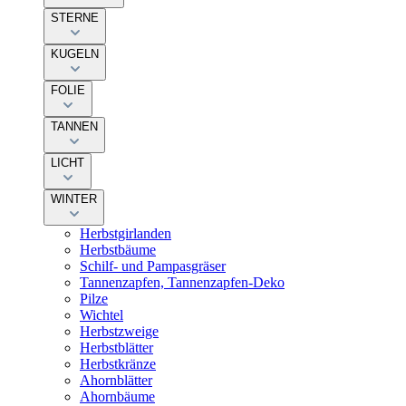
STERNE
KUGELN
FOLIE
TANNEN
LICHT
WINTER
Herbstgirlanden
Herbstbäume
Schilf- und Pampasgräser
Tannenzapfen, Tannenzapfen-Deko
Pilze
Wichtel
Herbstzweige
Herbstblätter
Herbstkränze
Ahornblätter
Ahornbäume