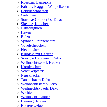
Rosetten, Lampions
Fahnen, Flaggen, Wimpelketten
Lebkuchenherzen
Girlanden
Sonstige Oktoberfest-Deko
Skelette, Knochen
Gruselfiguren
Hexen
Eulen
Spinnen, Spinnennetze
Vogelscheuchen
Fledermäuse
Kürbisse mit Gesicht
Sonstige Halloween-Deko
Weihnachtssessel, Hocker
Kronleuchter
Schaukelpferde
Nussknacker
Tannenbaum-Deko
Weihnachtssterne-Deko
Weihnachtskugeln-Deko
Wichtel
Weihnachtsmänner
Beerengirlanden
Beerenzweige