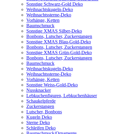
Sonstige Schwarz-Gold Deko
Weihnachtskugeln-Deko
Weihnachtssterne-Deko
Vorhänge, Ketten
Baumschmuck
Sonstige XMAS Silber-Deko
Bonbons, Lutscher, Zuckerstangen
Sonstige XMAS Blau-Gold-Deko
Bonbons, Lutscher, Zuckerstangen
Sonstige XMAS Grün-Gold-Deko
Bonbons, Lutscher, Zuckerstangen
Baumschmuck
Weihnachtskugeln-Deko
Weihnachtssterne-Deko
Vorhänge, Ketten
Sonstige Weiss-Gold-Deko
Nussknacker
Lebkuchenfiguren, Lebkuchenhäuser
Schaukelpferde
Zuckerstangen
Lutscher, Bonbons
Kugeln Deko
Sterne Deko
Schleifen Deko
Baumschmuck/Ornamente