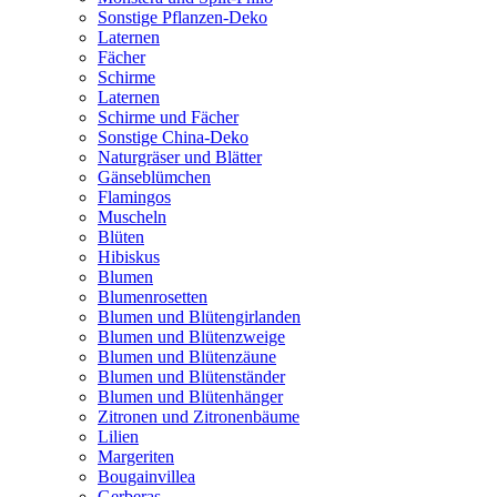
Sonstige Pflanzen-Deko
Laternen
Fächer
Schirme
Laternen
Schirme und Fächer
Sonstige China-Deko
Naturgräser und Blätter
Gänseblümchen
Flamingos
Muscheln
Blüten
Hibiskus
Blumen
Blumenrosetten
Blumen und Blütengirlanden
Blumen und Blütenzweige
Blumen und Blütenzäune
Blumen und Blütenständer
Blumen und Blütenhänger
Zitronen und Zitronenbäume
Lilien
Margeriten
Bougainvillea
Gerberas