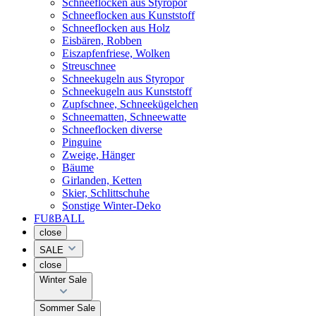
Schneeflocken aus Styropor
Schneeflocken aus Kunststoff
Schneeflocken aus Holz
Eisbären, Robben
Eiszapfenfriese, Wolken
Streuschnee
Schneekugeln aus Styropor
Schneekugeln aus Kunststoff
Zupfschnee, Schneekügelchen
Schneematten, Schneewatte
Schneeflocken diverse
Pinguine
Zweige, Hänger
Bäume
Girlanden, Ketten
Skier, Schlittschuhe
Sonstige Winter-Deko
FUßBALL
close
SALE
close
Winter Sale
Sommer Sale