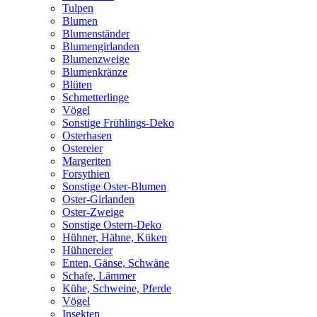
Tulpen
Blumen
Blumenständer
Blumengirlanden
Blumenzweige
Blumenkränze
Blüten
Schmetterlinge
Vögel
Sonstige Frühlings-Deko
Osterhasen
Ostereier
Margeriten
Forsythien
Sonstige Oster-Blumen
Oster-Girlanden
Oster-Zweige
Sonstige Ostern-Deko
Hühner, Hähne, Küken
Hühnereier
Enten, Gänse, Schwäne
Schafe, Lämmer
Kühe, Schweine, Pferde
Vögel
Insekten