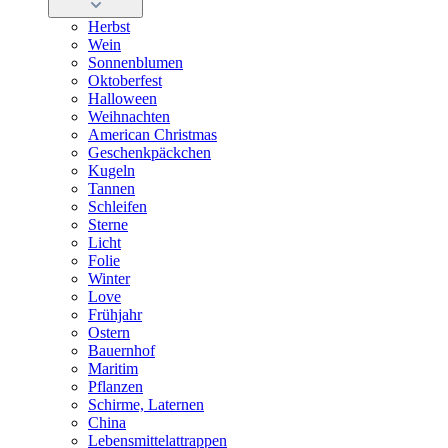
Herbst
Wein
Sonnenblumen
Oktoberfest
Halloween
Weihnachten
American Christmas
Geschenkpäckchen
Kugeln
Tannen
Schleifen
Sterne
Licht
Folie
Winter
Love
Frühjahr
Ostern
Bauernhof
Maritim
Pflanzen
Schirme, Laternen
China
Lebensmittelattrappen