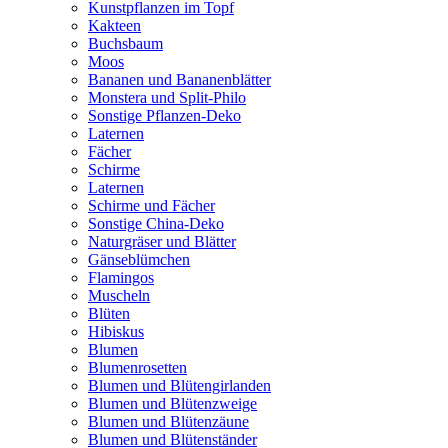
Kunstpflanzen im Topf
Kakteen
Buchsbaum
Moos
Bananen und Bananenblätter
Monstera und Split-Philo
Sonstige Pflanzen-Deko
Laternen
Fächer
Schirme
Laternen
Schirme und Fächer
Sonstige China-Deko
Naturgräser und Blätter
Gänseblümchen
Flamingos
Muscheln
Blüten
Hibiskus
Blumen
Blumenrosetten
Blumen und Blütengirlanden
Blumen und Blütenzweige
Blumen und Blütenzäune
Blumen und Blütenständer