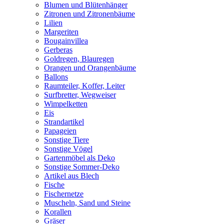
Blumen und Blütenhänger
Zitronen und Zitronenbäume
Lilien
Margeriten
Bougainvillea
Gerberas
Goldregen, Blauregen
Orangen und Orangenbäume
Ballons
Raumteiler, Koffer, Leiter
Surfbretter, Wegweiser
Wimpelketten
Eis
Strandartikel
Papageien
Sonstige Tiere
Sonstige Vögel
Gartenmöbel als Deko
Sonstige Sommer-Deko
Artikel aus Blech
Fische
Fischernetze
Muscheln, Sand und Steine
Korallen
Gräser