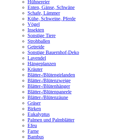
Hühnereier
Enten, Gänse, Schwäne
Schafe, Lämmer
Kühe, Schweine, Pferde
Vögel
Insekten
Sonstige Tiere
Strohballen
Getreide
Sonstige Bauernhof-Deko
Lavendel
Hängeplanzen
Kräuter
Blätter-/Blütengirlanden
Blätter-/Blütenzweige
Blätter-/Blütenhänger
Blätter-/Blütenpaneele
Blätter-/Blütenzäune
Gräser
Birken
Eukalyptus
Palmen und Palmblätter
Efeu
Farne
Bambus