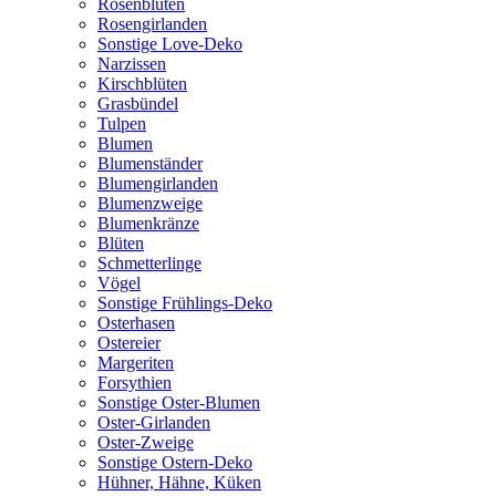
Rosenblüten
Rosengirlanden
Sonstige Love-Deko
Narzissen
Kirschblüten
Grasbündel
Tulpen
Blumen
Blumenständer
Blumengirlanden
Blumenzweige
Blumenkränze
Blüten
Schmetterlinge
Vögel
Sonstige Frühlings-Deko
Osterhasen
Ostereier
Margeriten
Forsythien
Sonstige Oster-Blumen
Oster-Girlanden
Oster-Zweige
Sonstige Ostern-Deko
Hühner, Hähne, Küken