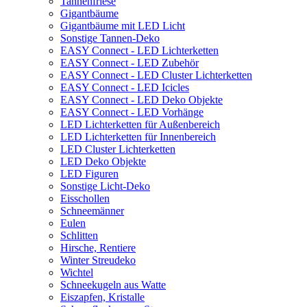
Tannenfriese
Gigantbäume
Gigantbäume mit LED Licht
Sonstige Tannen-Deko
EASY Connect - LED Lichterketten
EASY Connect - LED Zubehör
EASY Connect - LED Cluster Lichterketten
EASY Connect - LED Icicles
EASY Connect - LED Deko Objekte
EASY Connect - LED Vorhänge
LED Lichterketten für Außenbereich
LED Lichterketten für Innenbereich
LED Cluster Lichterketten
LED Deko Objekte
LED Figuren
Sonstige Licht-Deko
Eisschollen
Schneemänner
Eulen
Schlitten
Hirsche, Rentiere
Winter Streudeko
Wichtel
Schneekugeln aus Watte
Eiszapfen, Kristalle