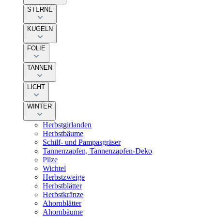
STERNE
KUGELN
FOLIE
TANNEN
LICHT
WINTER
Herbstgirlanden
Herbstbäume
Schilf- und Pampasgräser
Tannenzapfen, Tannenzapfen-Deko
Pilze
Wichtel
Herbstzweige
Herbstblätter
Herbstkränze
Ahornblätter
Ahornbäume