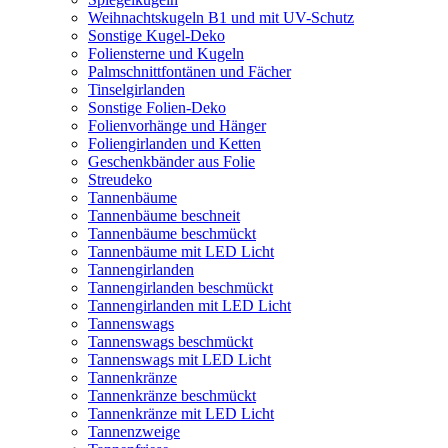
Weihnachtskugeln B1 und mit UV-Schutz
Sonstige Kugel-Deko
Foliensterne und Kugeln
Palmschnittfontänen und Fächer
Tinselgirlanden
Sonstige Folien-Deko
Folienvorhänge und Hänger
Foliengirlanden und Ketten
Geschenkbänder aus Folie
Streudeko
Tannenbäume
Tannenbäume beschneit
Tannenbäume beschmückt
Tannenbäume mit LED Licht
Tannengirlanden
Tannengirlanden beschmückt
Tannengirlanden mit LED Licht
Tannenswags
Tannenswags beschmückt
Tannenswags mit LED Licht
Tannenkränze
Tannenkränze beschmückt
Tannenkränze mit LED Licht
Tannenzweige