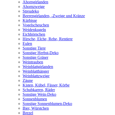
Ahorngirlanden
Ahornzweige
Streudeko
Beerengirlanden, -Zweige und Kränze
Kürbisse
Vogelscheuchen
Weidenkugeln
Eichhörnchen
Hirsche, Elche, Rehe, Rentiere
Eulen
Sonstige Tiere
Sonstige Herbst-Deko
Sonstige Gräser
Weintrauben
Weinblattgirlanden
Weinblatthänger
Weinblattzweige
Zäune
Kisten, Kübel, Fässer, Körbe
Schubkarren, Räder
Sonstige Wein-Deko
Sonnenblumen
Sonstige Sonnenblumen-Deko
Bier, Würstchen
Brezel