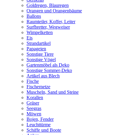
Goldregen, Blauregen
Orangen und Orangenbäume
Ballons
Raumteiler, Koffer, Leiter
Surfbretter, Wegweiser
Wimpelketten
Eis
Strandartikel
Papageien
Sonstige Tiere
Sonstige Vögel
Gartenmöbel als Deko
Sonstige Sommer-Deko
Artikel aus Blech
Fische
Fischernetze
Muscheln, Sand und Steine
Korallen
Gräser
Seegras
Möwen
Bojen, Fender
Leuchttürme
Schiffe und Boote