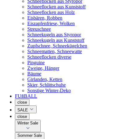
Schneeflocken aus Styropor
Schneeflocken aus Kunststoff
Schneeflocken aus Holz
Eisbären, Robben
Eiszapfenfriese, Wolken
Streuschnee
Schneekugeln aus Styropor
Schneekugeln aus Kunststoff
Zupfschnee, Schneekügelchen
Schneematten, Schneewatte
Schneeflocken diverse
Pinguine
Zweige, Hänger
Bäume
Girlanden, Ketten
Skier, Schlittschuhe
Sonstige Winter-Deko
FUßBALL
close
SALE
close
Winter Sale
Sommer Sale