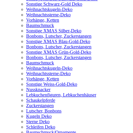
Sonstige Schwarz-Gold Deko
Weihnachtskugeln-Deko
Weihnachtssterne-Deko
Vorhänge, Ketten
Baumschmuck
Sonstige XMAS Silber-Deko
Bonbons, Lutscher, Zuckerstangen
Sonstige XMAS Blau-Gold-Deko
Bonbons, Lutscher, Zuckerstangen
Sonstige XMAS Grün-Gold-Deko
Bonbons, Lutscher, Zuckerstangen
Baumschmuck
Weihnachtskugeln-Deko
Weihnachtssterne-Deko
Vorhänge, Ketten
Sonstige Weiss-Gold-Deko
Nussknacker
Lebkuchenfiguren, Lebkuchenhäuser
Schaukelpferde
Zuckerstangen
Lutscher, Bonbons
Kugeln Deko
Sterne Deko
Schleifen Deko
Baumschmuck/Ornamente