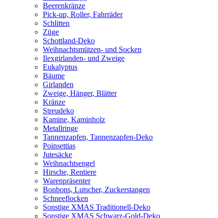
Beerenkränze
Pick-up, Roller, Fahrräder
Schlitten
Züge
Schottland-Deko
Weihnachtsmützen- und Socken
Ilexgirlanden- und Zweige
Eukalyptus
Bäume
Girlanden
Zweige, Hänger, Blätter
Kränze
Streudeko
Kamine, Kaminholz
Metallringe
Tannenzapfen, Tannenzapfen-Deko
Poinsettias
Jutesäcke
Weihnachtsengel
Hirsche, Rentiere
Warenpräsenter
Bonbons, Lutscher, Zuckerstangen
Schneeflocken
Sonstige XMAS Traditionell-Deko
Sonstige XMAS Schwarz-Gold-Deko