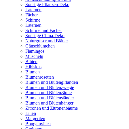
Sonstige Pflanzen-Deko
Laternen
Fächer
Schirme
Laternen
Schirme und Fächer
Sonstige China-Deko
Naturgräser und Blätter
Gänseblümchen
Flamingos
Muscheln
Blüten
Hibiskus
Blumen
Blumenrosetten
Blumen und Blütengirlanden
Blumen und Blütenzweige
Blumen und Blütenzäune
Blumen und Blütenständer
Blumen und Blütenhänger
Zitronen und Zitronenbäume
Lilien
Margeriten
Bougainvillea
Gerberas