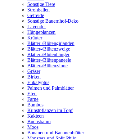
Sonstige Tiere
Strohballen
Getreide
Sonstige Bauernhof-Deko
Lavendel
Hängeplanzen
Kräuter
Blätter-/Blütengirlanden
Blätter-/Blütenzweige
Blätter-/Blütenhänger
Blätter-/Blütenpaneele
Blätter-/Blütenzäune
Gräser
Birken
Eukalyptus
Palmen und Palmblätter
Efeu
Farne
Bambus
Kunstpflanzen im Topf
Kakteen
Buchsbaum
Moos
Bananen und Bananenblätter
Monstera und Split-Philo