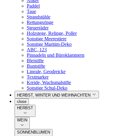
Anker
Paddel
Taue
Strandstühle
Rettungsringe
Steuerräder
Holzstege, Relinge, Poller
Sonstige Meerestiere
Sonstige Maritim-Deko
ABC, 123
Pinnadeln und Büroklammern
Bleistifte
Buntstifte
Lineale, Geodreicke
Textmarker
Kreide, Wachsmalstifte
Sonstige Schul-Deko
HERBST, WINTER UND WEIHNACHTEN
close
HERBST
WEIN
SONNENBLUMEN