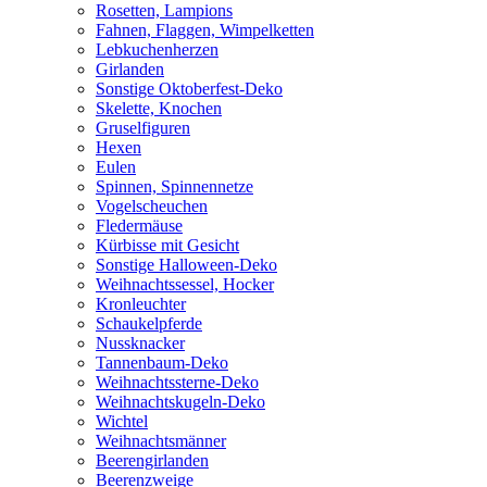
Rosetten, Lampions
Fahnen, Flaggen, Wimpelketten
Lebkuchenherzen
Girlanden
Sonstige Oktoberfest-Deko
Skelette, Knochen
Gruselfiguren
Hexen
Eulen
Spinnen, Spinnennetze
Vogelscheuchen
Fledermäuse
Kürbisse mit Gesicht
Sonstige Halloween-Deko
Weihnachtssessel, Hocker
Kronleuchter
Schaukelpferde
Nussknacker
Tannenbaum-Deko
Weihnachtssterne-Deko
Weihnachtskugeln-Deko
Wichtel
Weihnachtsmänner
Beerengirlanden
Beerenzweige