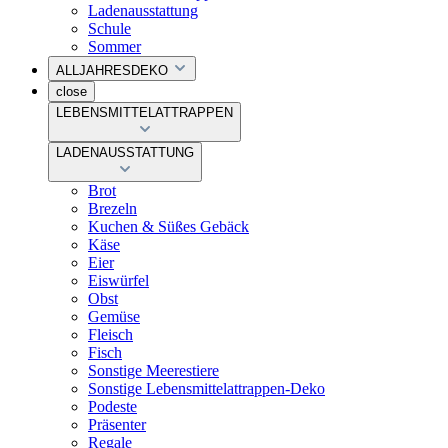
Ladenausstattung
Schule
Sommer
ALLJAHRESDEKO
close
LEBENSMITTELATTRAPPEN
LADENAUSSTATTUNG
Brot
Brezeln
Kuchen & Süßes Gebäck
Käse
Eier
Eiswürfel
Obst
Gemüse
Fleisch
Fisch
Sonstige Meerestiere
Sonstige Lebensmittelattrappen-Deko
Podeste
Präsenter
Regale