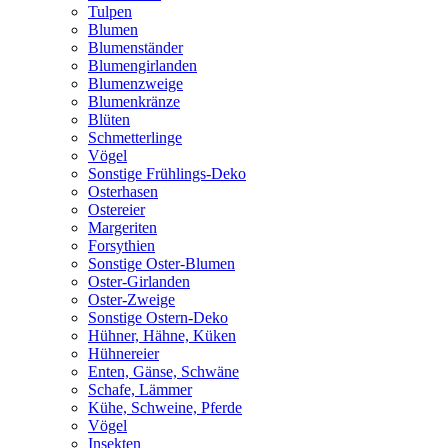
Tulpen
Blumen
Blumenständer
Blumengirlanden
Blumenzweige
Blumenkränze
Blüten
Schmetterlinge
Vögel
Sonstige Frühlings-Deko
Osterhasen
Ostereier
Margeriten
Forsythien
Sonstige Oster-Blumen
Oster-Girlanden
Oster-Zweige
Sonstige Ostern-Deko
Hühner, Hähne, Küken
Hühnereier
Enten, Gänse, Schwäne
Schafe, Lämmer
Kühe, Schweine, Pferde
Vögel
Insekten