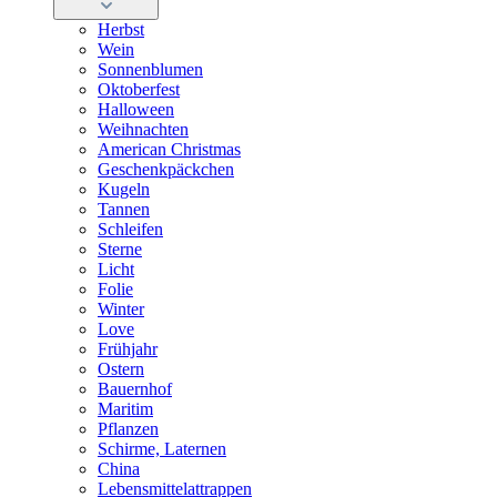
Herbst
Wein
Sonnenblumen
Oktoberfest
Halloween
Weihnachten
American Christmas
Geschenkpäckchen
Kugeln
Tannen
Schleifen
Sterne
Licht
Folie
Winter
Love
Frühjahr
Ostern
Bauernhof
Maritim
Pflanzen
Schirme, Laternen
China
Lebensmittelattrappen