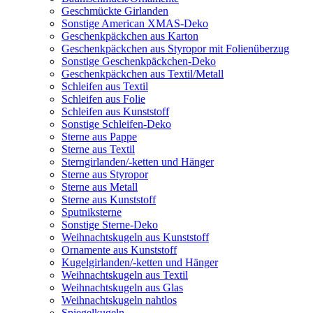
Geschmückte Girlanden
Sonstige American XMAS-Deko
Geschenkpäckchen aus Karton
Geschenkpäckchen aus Styropor mit Folienüberzug
Sonstige Geschenkpäckchen-Deko
Geschenkpäckchen aus Textil/Metall
Schleifen aus Textil
Schleifen aus Folie
Schleifen aus Kunststoff
Sonstige Schleifen-Deko
Sterne aus Pappe
Sterne aus Textil
Sterngirlanden/-ketten und Hänger
Sterne aus Styropor
Sterne aus Metall
Sterne aus Kunststoff
Sputniksterne
Sonstige Sterne-Deko
Weihnachtskugeln aus Kunststoff
Ornamente aus Kunststoff
Kugelgirlanden/-ketten und Hänger
Weihnachtskugeln aus Textil
Weihnachtskugeln aus Glas
Weihnachtskugeln nahtlos
Spiegelkugeln