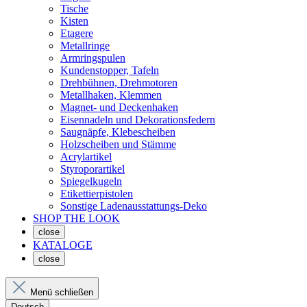
Tische
Kisten
Etagere
Metallringe
Armringspulen
Kundenstopper, Tafeln
Drehbühnen, Drehmotoren
Metallhaken, Klemmen
Magnet- und Deckenhaken
Eisennadeln und Dekorationsfedern
Saugnäpfe, Klebescheiben
Holzscheiben und Stämme
Acrylartikel
Styroporartikel
Spiegelkugeln
Etikettierpistolen
Sonstige Ladenausstattungs-Deko
SHOP THE LOOK
close
KATALOGE
close
Menü schließen
Deutsch