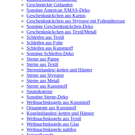
Geschmückte Girlanden
Sonstige American XMAS-Deko
Geschenkpäckchen aus Karton
Geschenkpäckchen aus Styropor mit Folienüberzug
Sonstige Geschenkpäckchen-Deko
Geschenkpäckchen aus Textil/Metall
Schleifen aus Textil
Schleifen aus Folie
Schleifen aus Kunststoff
Sonstige Schleifen-Deko
Sterne aus Pappe
Sterne aus Textil
Sterngirlanden/-ketten und Hänger
Sterne aus Styropor
Sterne aus Metall
Sterne aus Kunststoff
Sputniksterne
Sonstige Sterne-Deko
Weihnachtskugeln aus Kunststoff
Ornamente aus Kunststoff
Kugelgirlanden/-ketten und Hänger
Weihnachtskugeln aus Textil
Weihnachtskugeln aus Glas
Weihnachtskugeln nahtlos
Spiegelkugeln