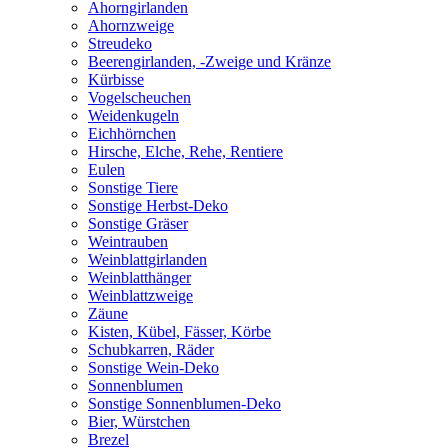
Ahorngirlanden
Ahornzweige
Streudeko
Beerengirlanden, -Zweige und Kränze
Kürbisse
Vogelscheuchen
Weidenkugeln
Eichhörnchen
Hirsche, Elche, Rehe, Rentiere
Eulen
Sonstige Tiere
Sonstige Herbst-Deko
Sonstige Gräser
Weintrauben
Weinblattgirlanden
Weinblatthänger
Weinblattzweige
Zäune
Kisten, Kübel, Fässer, Körbe
Schubkarren, Räder
Sonstige Wein-Deko
Sonnenblumen
Sonstige Sonnenblumen-Deko
Bier, Würstchen
Brezel