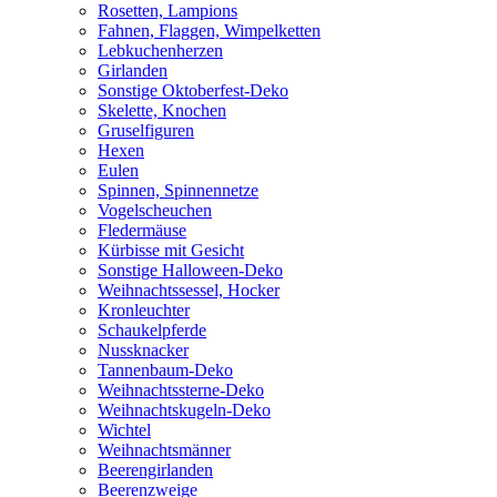
Rosetten, Lampions
Fahnen, Flaggen, Wimpelketten
Lebkuchenherzen
Girlanden
Sonstige Oktoberfest-Deko
Skelette, Knochen
Gruselfiguren
Hexen
Eulen
Spinnen, Spinnennetze
Vogelscheuchen
Fledermäuse
Kürbisse mit Gesicht
Sonstige Halloween-Deko
Weihnachtssessel, Hocker
Kronleuchter
Schaukelpferde
Nussknacker
Tannenbaum-Deko
Weihnachtssterne-Deko
Weihnachtskugeln-Deko
Wichtel
Weihnachtsmänner
Beerengirlanden
Beerenzweige