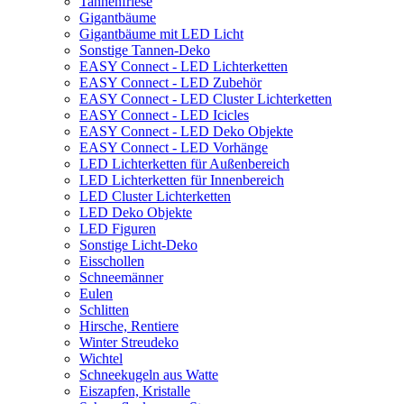
Tannenfriese
Gigantbäume
Gigantbäume mit LED Licht
Sonstige Tannen-Deko
EASY Connect - LED Lichterketten
EASY Connect - LED Zubehör
EASY Connect - LED Cluster Lichterketten
EASY Connect - LED Icicles
EASY Connect - LED Deko Objekte
EASY Connect - LED Vorhänge
LED Lichterketten für Außenbereich
LED Lichterketten für Innenbereich
LED Cluster Lichterketten
LED Deko Objekte
LED Figuren
Sonstige Licht-Deko
Eisschollen
Schneemänner
Eulen
Schlitten
Hirsche, Rentiere
Winter Streudeko
Wichtel
Schneekugeln aus Watte
Eiszapfen, Kristalle