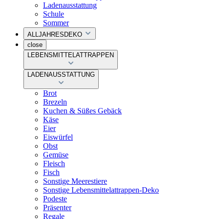
Ladenausstattung
Schule
Sommer
ALLJAHRESDEKO
close
LEBENSMITTELATTRAPPEN
LADENAUSSTATTUNG
Brot
Brezeln
Kuchen & Süßes Gebäck
Käse
Eier
Eiswürfel
Obst
Gemüse
Fleisch
Fisch
Sonstige Meerestiere
Sonstige Lebensmittelattrappen-Deko
Podeste
Präsenter
Regale