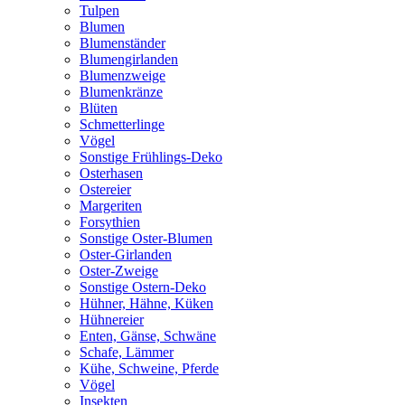
Tulpen
Blumen
Blumenständer
Blumengirlanden
Blumenzweige
Blumenkränze
Blüten
Schmetterlinge
Vögel
Sonstige Frühlings-Deko
Osterhasen
Ostereier
Margeriten
Forsythien
Sonstige Oster-Blumen
Oster-Girlanden
Oster-Zweige
Sonstige Ostern-Deko
Hühner, Hähne, Küken
Hühnereier
Enten, Gänse, Schwäne
Schafe, Lämmer
Kühe, Schweine, Pferde
Vögel
Insekten