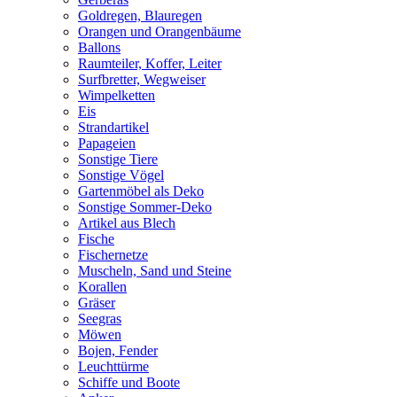
Goldregen, Blauregen
Orangen und Orangenbäume
Ballons
Raumteiler, Koffer, Leiter
Surfbretter, Wegweiser
Wimpelketten
Eis
Strandartikel
Papageien
Sonstige Tiere
Sonstige Vögel
Gartenmöbel als Deko
Sonstige Sommer-Deko
Artikel aus Blech
Fische
Fischernetze
Muscheln, Sand und Steine
Korallen
Gräser
Seegras
Möwen
Bojen, Fender
Leuchttürme
Schiffe und Boote