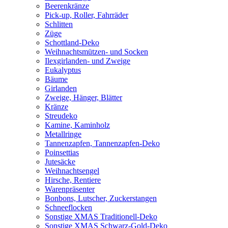
Beerenkränze
Pick-up, Roller, Fahrräder
Schlitten
Züge
Schottland-Deko
Weihnachtsmützen- und Socken
Ilexgirlanden- und Zweige
Eukalyptus
Bäume
Girlanden
Zweige, Hänger, Blätter
Kränze
Streudeko
Kamine, Kaminholz
Metallringe
Tannenzapfen, Tannenzapfen-Deko
Poinsettias
Jutesäcke
Weihnachtsengel
Hirsche, Rentiere
Warenpräsenter
Bonbons, Lutscher, Zuckerstangen
Schneeflocken
Sonstige XMAS Traditionell-Deko
Sonstige XMAS Schwarz-Gold-Deko