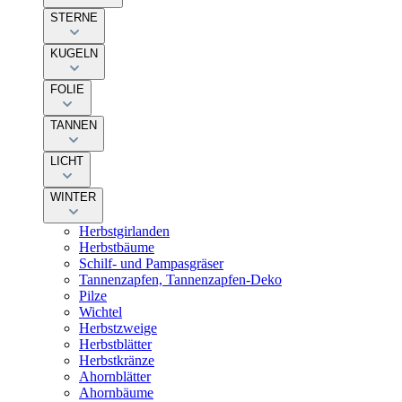
STERNE
KUGELN
FOLIE
TANNEN
LICHT
WINTER
Herbstgirlanden
Herbstbäume
Schilf- und Pampasgräser
Tannenzapfen, Tannenzapfen-Deko
Pilze
Wichtel
Herbstzweige
Herbstblätter
Herbstkränze
Ahornblätter
Ahornbäume