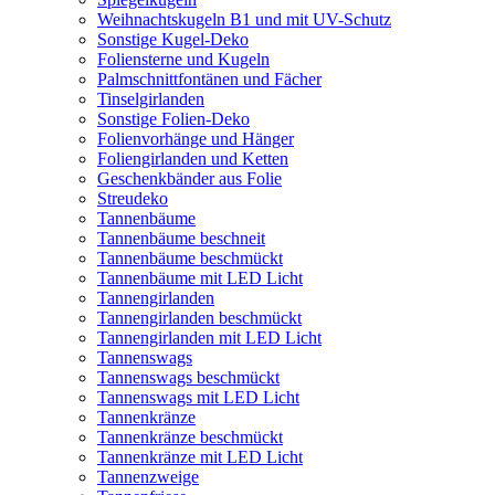
Weihnachtskugeln B1 und mit UV-Schutz
Sonstige Kugel-Deko
Foliensterne und Kugeln
Palmschnittfontänen und Fächer
Tinselgirlanden
Sonstige Folien-Deko
Folienvorhänge und Hänger
Foliengirlanden und Ketten
Geschenkbänder aus Folie
Streudeko
Tannenbäume
Tannenbäume beschneit
Tannenbäume beschmückt
Tannenbäume mit LED Licht
Tannengirlanden
Tannengirlanden beschmückt
Tannengirlanden mit LED Licht
Tannenswags
Tannenswags beschmückt
Tannenswags mit LED Licht
Tannenkränze
Tannenkränze beschmückt
Tannenkränze mit LED Licht
Tannenzweige