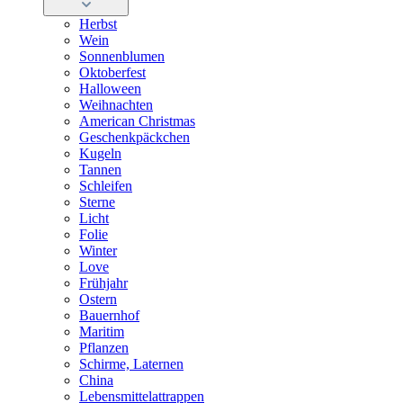
Herbst
Wein
Sonnenblumen
Oktoberfest
Halloween
Weihnachten
American Christmas
Geschenkpäckchen
Kugeln
Tannen
Schleifen
Sterne
Licht
Folie
Winter
Love
Frühjahr
Ostern
Bauernhof
Maritim
Pflanzen
Schirme, Laternen
China
Lebensmittelattrappen