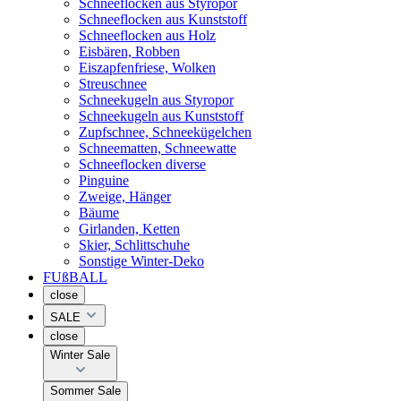
Schneeflocken aus Styropor
Schneeflocken aus Kunststoff
Schneeflocken aus Holz
Eisbären, Robben
Eiszapfenfriese, Wolken
Streuschnee
Schneekugeln aus Styropor
Schneekugeln aus Kunststoff
Zupfschnee, Schneekügelchen
Schneematten, Schneewatte
Schneeflocken diverse
Pinguine
Zweige, Hänger
Bäume
Girlanden, Ketten
Skier, Schlittschuhe
Sonstige Winter-Deko
FUßBALL
close
SALE
close
Winter Sale
Sommer Sale