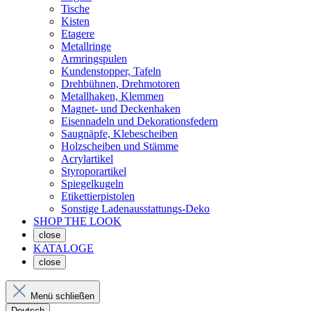
Tische
Kisten
Etagere
Metallringe
Armringspulen
Kundenstopper, Tafeln
Drehbühnen, Drehmotoren
Metallhaken, Klemmen
Magnet- und Deckenhaken
Eisennadeln und Dekorationsfedern
Saugnäpfe, Klebescheiben
Holzscheiben und Stämme
Acrylartikel
Styroporartikel
Spiegelkugeln
Etikettierpistolen
Sonstige Ladenausstattungs-Deko
SHOP THE LOOK
close
KATALOGE
close
Menü schließen
Deutsch