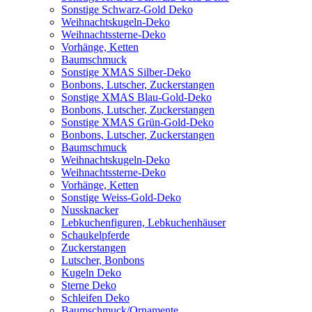
Sonstige Schwarz-Gold Deko
Weihnachtskugeln-Deko
Weihnachtssterne-Deko
Vorhänge, Ketten
Baumschmuck
Sonstige XMAS Silber-Deko
Bonbons, Lutscher, Zuckerstangen
Sonstige XMAS Blau-Gold-Deko
Bonbons, Lutscher, Zuckerstangen
Sonstige XMAS Grün-Gold-Deko
Bonbons, Lutscher, Zuckerstangen
Baumschmuck
Weihnachtskugeln-Deko
Weihnachtssterne-Deko
Vorhänge, Ketten
Sonstige Weiss-Gold-Deko
Nussknacker
Lebkuchenfiguren, Lebkuchenhäuser
Schaukelpferde
Zuckerstangen
Lutscher, Bonbons
Kugeln Deko
Sterne Deko
Schleifen Deko
Baumschmuck/Ornamente