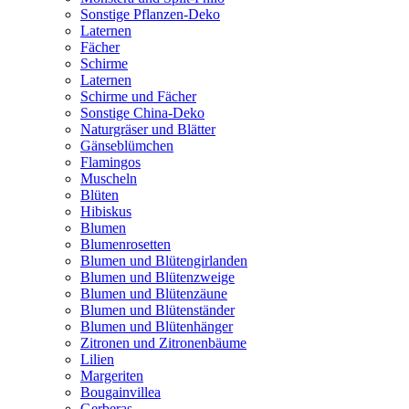
Sonstige Pflanzen-Deko
Laternen
Fächer
Schirme
Laternen
Schirme und Fächer
Sonstige China-Deko
Naturgräser und Blätter
Gänseblümchen
Flamingos
Muscheln
Blüten
Hibiskus
Blumen
Blumenrosetten
Blumen und Blütengirlanden
Blumen und Blütenzweige
Blumen und Blütenzäune
Blumen und Blütenständer
Blumen und Blütenhänger
Zitronen und Zitronenbäume
Lilien
Margeriten
Bougainvillea
Gerberas