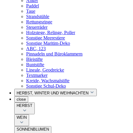
Anker
Paddel
Taue
Strandstühle
Rettungsringe
Steuerräder
Holzstege, Relinge, Poller
Sonstige Meerestiere
Sonstige Maritim-Deko
ABC, 123
Pinnadeln und Büroklammern
Bleistifte
Buntstifte
Lineale, Geodreicke
Textmarker
Kreide, Wachsmalstifte
Sonstige Schul-Deko
HERBST, WINTER UND WEIHNACHTEN
close
HERBST
WEIN
SONNENBLUMEN