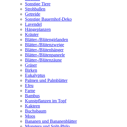
Sonstige Tiere
Strohballen
Getreide
Sonstige Bauernhof-Deko
Lavendel
Hängeplanzen
Kräuter
Blätter-/Blütengirlanden
Blätter-/Blütenzweige
Blätter-/Blütenhänger
Blätter-/Blütenpaneele
Blätter-/Blütenzäune
Gräser
Birken
Eukalyptus
Palmen und Palmblätter
Efeu
Farne
Bambus
Kunstpflanzen im Topf
Kakteen
Buchsbaum
Moos
Bananen und Bananenblätter
Monstera und Split-Philo