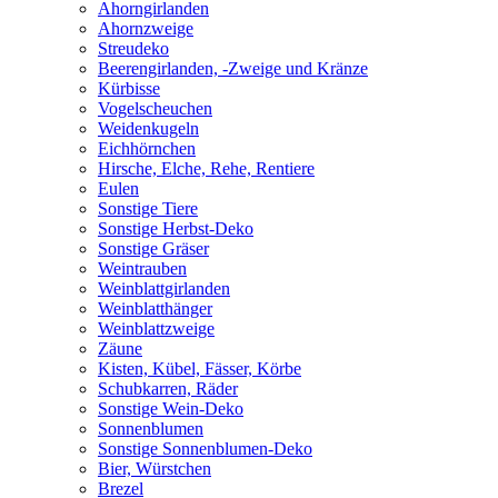
Ahorngirlanden
Ahornzweige
Streudeko
Beerengirlanden, -Zweige und Kränze
Kürbisse
Vogelscheuchen
Weidenkugeln
Eichhörnchen
Hirsche, Elche, Rehe, Rentiere
Eulen
Sonstige Tiere
Sonstige Herbst-Deko
Sonstige Gräser
Weintrauben
Weinblattgirlanden
Weinblatthänger
Weinblattzweige
Zäune
Kisten, Kübel, Fässer, Körbe
Schubkarren, Räder
Sonstige Wein-Deko
Sonnenblumen
Sonstige Sonnenblumen-Deko
Bier, Würstchen
Brezel