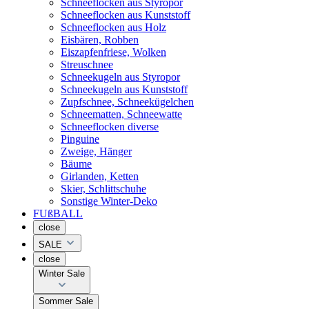
Schneeflocken aus Styropor
Schneeflocken aus Kunststoff
Schneeflocken aus Holz
Eisbären, Robben
Eiszapfenfriese, Wolken
Streuschnee
Schneekugeln aus Styropor
Schneekugeln aus Kunststoff
Zupfschnee, Schneekügelchen
Schneematten, Schneewatte
Schneeflocken diverse
Pinguine
Zweige, Hänger
Bäume
Girlanden, Ketten
Skier, Schlittschuhe
Sonstige Winter-Deko
FUßBALL
close
SALE
close
Winter Sale
Sommer Sale