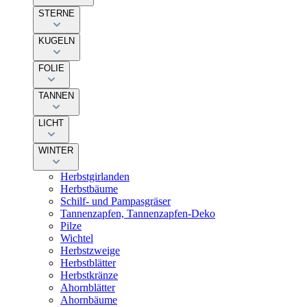
STERNE
KUGELN
FOLIE
TANNEN
LICHT
WINTER
Herbstgirlanden
Herbstbäume
Schilf- und Pampasgräser
Tannenzapfen, Tannenzapfen-Deko
Pilze
Wichtel
Herbstzweige
Herbstblätter
Herbstkränze
Ahornblätter
Ahornbäume