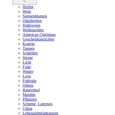
Herbst
Wein
Sonnenblumen
Oktoberfest
Halloween
Weihnachten
American Christmas
Geschenkpäckchen
Kugeln
Tannen
Schleifen
Sterne
Licht
Folie
Winter
Love
Frühjahr
Ostern
Bauernhof
Maritim
Pflanzen
Schirme, Laternen
China
Lebensmittelattrappen