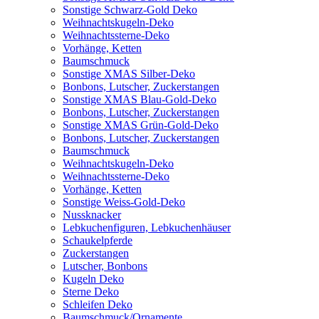
Sonstige Schwarz-Gold Deko
Weihnachtskugeln-Deko
Weihnachtssterne-Deko
Vorhänge, Ketten
Baumschmuck
Sonstige XMAS Silber-Deko
Bonbons, Lutscher, Zuckerstangen
Sonstige XMAS Blau-Gold-Deko
Bonbons, Lutscher, Zuckerstangen
Sonstige XMAS Grün-Gold-Deko
Bonbons, Lutscher, Zuckerstangen
Baumschmuck
Weihnachtskugeln-Deko
Weihnachtssterne-Deko
Vorhänge, Ketten
Sonstige Weiss-Gold-Deko
Nussknacker
Lebkuchenfiguren, Lebkuchenhäuser
Schaukelpferde
Zuckerstangen
Lutscher, Bonbons
Kugeln Deko
Sterne Deko
Schleifen Deko
Baumschmuck/Ornamente