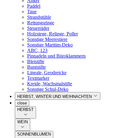
Anker
Paddel
Taue
Strandstühle
Rettungsringe
Steuerräder
Holzstege, Relinge, Poller
Sonstige Meerestiere
Sonstige Maritim-Deko
ABC, 123
Pinnadeln und Büroklammern
Bleistifte
Buntstifte
Lineale, Geodreicke
Textmarker
Kreide, Wachsmalstifte
Sonstige Schul-Deko
HERBST, WINTER UND WEIHNACHTEN
close
HERBST
WEIN
SONNENBLUMEN