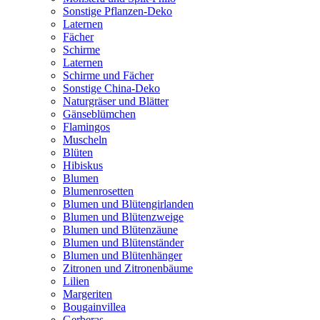
Sonstige Pflanzen-Deko
Laternen
Fächer
Schirme
Laternen
Schirme und Fächer
Sonstige China-Deko
Naturgräser und Blätter
Gänseblümchen
Flamingos
Muscheln
Blüten
Hibiskus
Blumen
Blumenrosetten
Blumen und Blütengirlanden
Blumen und Blütenzweige
Blumen und Blütenzäune
Blumen und Blütenständer
Blumen und Blütenhänger
Zitronen und Zitronenbäume
Lilien
Margeriten
Bougainvillea
Gerberas