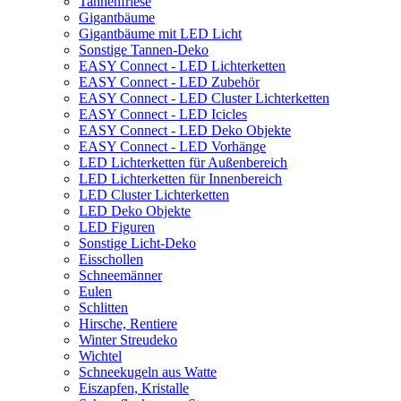
Tannenfriese
Gigantbäume
Gigantbäume mit LED Licht
Sonstige Tannen-Deko
EASY Connect - LED Lichterketten
EASY Connect - LED Zubehör
EASY Connect - LED Cluster Lichterketten
EASY Connect - LED Icicles
EASY Connect - LED Deko Objekte
EASY Connect - LED Vorhänge
LED Lichterketten für Außenbereich
LED Lichterketten für Innenbereich
LED Cluster Lichterketten
LED Deko Objekte
LED Figuren
Sonstige Licht-Deko
Eisschollen
Schneemänner
Eulen
Schlitten
Hirsche, Rentiere
Winter Streudeko
Wichtel
Schneekugeln aus Watte
Eiszapfen, Kristalle