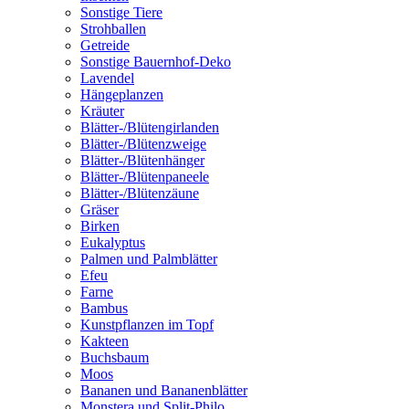
Sonstige Tiere
Strohballen
Getreide
Sonstige Bauernhof-Deko
Lavendel
Hängeplanzen
Kräuter
Blätter-/Blütengirlanden
Blätter-/Blütenzweige
Blätter-/Blütenhänger
Blätter-/Blütenpaneele
Blätter-/Blütenzäune
Gräser
Birken
Eukalyptus
Palmen und Palmblätter
Efeu
Farne
Bambus
Kunstpflanzen im Topf
Kakteen
Buchsbaum
Moos
Bananen und Bananenblätter
Monstera und Split-Philo