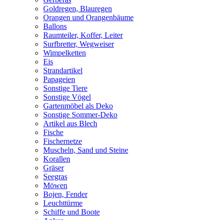
Goldregen, Blauregen
Orangen und Orangenbäume
Ballons
Raumteiler, Koffer, Leiter
Surfbretter, Wegweiser
Wimpelketten
Eis
Strandartikel
Papageien
Sonstige Tiere
Sonstige Vögel
Gartenmöbel als Deko
Sonstige Sommer-Deko
Artikel aus Blech
Fische
Fischernetze
Muscheln, Sand und Steine
Korallen
Gräser
Seegras
Möwen
Bojen, Fender
Leuchttürme
Schiffe und Boote