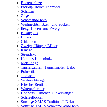
Beerenkränze
Pick-up, Roller, Fahrräder
Schlitten
Züge
Schottland-Deko
Weihnachtsmützen- und Socken
Ilexgirlanden- und Zweige
Eukalyptus
Bäume
Girlanden
Zweige, Hänger, Blätter
Kränze
Streudeko
Kamine, Kaminholz
Metallringe
Tannenzapfen, Tannenzapfen-Deko
Poinsettias
Jutesäcke
Weihnachtsengel
Hirsche, Rentiere
Warenpräsenter
Bonbons, Lutscher, Zuckerstangen
Schneeflocken
Sonstige XMAS Traditionell-Deko
Sonstige XMAS Schwarz-Gold-Deko