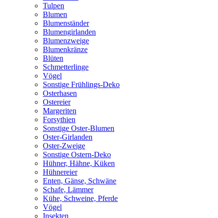
Tulpen
Blumen
Blumenständer
Blumengirlanden
Blumenzweige
Blumenkränze
Blüten
Schmetterlinge
Vögel
Sonstige Frühlings-Deko
Osterhasen
Ostereier
Margeriten
Forsythien
Sonstige Oster-Blumen
Oster-Girlanden
Oster-Zweige
Sonstige Ostern-Deko
Hühner, Hähne, Küken
Hühnereier
Enten, Gänse, Schwäne
Schafe, Lämmer
Kühe, Schweine, Pferde
Vögel
Insekten