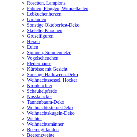
Rosetten, Lampions
Fahnen, Flaggen, Wimpelketten
Lebkuchenherzen
Girlanden
Sonstige Oktoberfest-Deko
Skelette, Knochen
Gruselfiguren
Hexen
Eulen
Spinnen, Spinnennetze
Vogelscheuchen
Fledermäuse
Kürbisse mit Gesicht
Sonstige Halloween-Deko
Weihnachtssessel, Hocker
Kronleuchter
Schaukelpferde
Nussknacker
Tannenbaum-Deko
Weihnachtssterne-Deko
Weihnachtskugeln-Deko
Wichtel
Weihnachtsmänner
Beerengirlanden
Beerenzweige