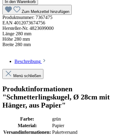
In den Warenkorb
Zum Merkzettel hinzufügen
Produktnummer:
7367475
EAN
4012073674756
Hersteller-Nr.
4823699000
Länge
280 mm
Höhe
280 mm
Breite
280 mm
Beschreibung
Menü schließen
Produktinformationen
"Schmetterlingskugel, Ø 28cm mit
Hänger, aus Papier"
Farbe:
grün
Material:
Papier
Versandinformationen:
Paketversand