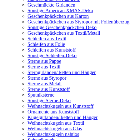
Geschmückte Girlanden
Sonstige American XMAS-Deko
Geschenkpäckchen aus Karton
Geschenkpäckchen aus Styropor mit Folienüberzug
Sonstige Geschenkpäckchen-Deko
Geschenkpäckchen aus Textil/Metall
Schleifen aus Textil
Schleifen aus Folie
Schleifen aus Kunststoff
Sonstige Schleifen-Deko
Sterne aus Pappe
Sterne aus Textil
Sterngirlanden/-ketten und Hänger
Sterne aus Styropor
Sterne aus Metall
Sterne aus Kunststoff
Sputniksterne
Sonstige Sterne-Deko
Weihnachtskugeln aus Kunststoff
Ornamente aus Kunststoff
Kugelgirlanden/-ketten und Hänger
Weihnachtskugeln aus Textil
Weihnachtskugeln aus Glas
Weihnachtskugeln nahtlos
Spiegelkugeln