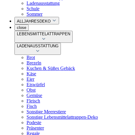
Ladenausstattung
Schule
Sommer
ALLJAHRESDEKO
close
LEBENSMITTELATTRAPPEN
LADENAUSSTATTUNG
Brot
Brezeln
Kuchen & Süßes Gebäck
Käse
Eier
Eiswürfel
Obst
Gemüse
Fleisch
Fisch
Sonstige Meerestiere
Sonstige Lebensmittelattrappen-Deko
Podeste
Präsenter
Regale