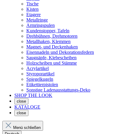
Tische
Kisten
Etagere
Metallringe
Armringspulen
Kundenstopper, Tafeln
Drehbühnen, Drehmotoren
Metallhaken, Klemmen
Magnet- und Deckenhaken
Eisennadeln und Dekorationsfedern
Saugnäpfe, Klebescheiben
Holzscheiben und Stämme
Acrylartikel
Styroporartikel
Spiegelkugeln
Etikettierpistolen
Sonstige Ladenausstattungs-Deko
SHOP THE LOOK
close
KATALOGE
close
Menü schließen
Deutsch