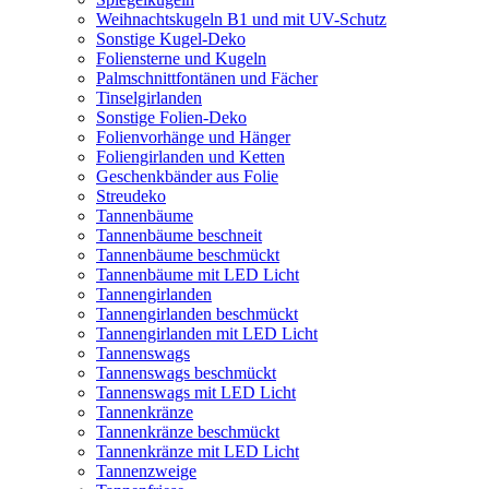
Weihnachtskugeln B1 und mit UV-Schutz
Sonstige Kugel-Deko
Foliensterne und Kugeln
Palmschnittfontänen und Fächer
Tinselgirlanden
Sonstige Folien-Deko
Folienvorhänge und Hänger
Foliengirlanden und Ketten
Geschenkbänder aus Folie
Streudeko
Tannenbäume
Tannenbäume beschneit
Tannenbäume beschmückt
Tannenbäume mit LED Licht
Tannengirlanden
Tannengirlanden beschmückt
Tannengirlanden mit LED Licht
Tannenswags
Tannenswags beschmückt
Tannenswags mit LED Licht
Tannenkränze
Tannenkränze beschmückt
Tannenkränze mit LED Licht
Tannenzweige