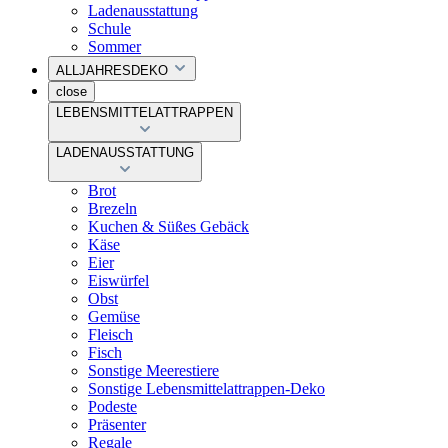
Ladenausstattung
Schule
Sommer
ALLJAHRESDEKO
close
LEBENSMITTELATTRAPPEN
LADENAUSSTATTUNG
Brot
Brezeln
Kuchen & Süßes Gebäck
Käse
Eier
Eiswürfel
Obst
Gemüse
Fleisch
Fisch
Sonstige Meerestiere
Sonstige Lebensmittelattrappen-Deko
Podeste
Präsenter
Regale