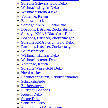
Sonstige Schwarz-Gold Deko
Weihnachtskugeln-Deko
Weihnachtssterne-Deko
Vorhänge, Ketten
Baumschmuck
Sonstige XMAS Silber-Deko
Bonbons, Lutscher, Zuckerstangen
Sonstige XMAS Blau-Gold-Deko
Bonbons, Lutscher, Zuckerstangen
Sonstige XMAS Grün-Gold-Deko
Bonbons, Lutscher, Zuckerstangen
Baumschmuck
Weihnachtskugeln-Deko
Weihnachtssterne-Deko
Vorhänge, Ketten
Sonstige Weiss-Gold-Deko
Nussknacker
Lebkuchenfiguren, Lebkuchenhäuser
Schaukelpferde
Zuckerstangen
Lutscher, Bonbons
Kugeln Deko
Sterne Deko
Schleifen Deko
Baumschmuck/Ornamente