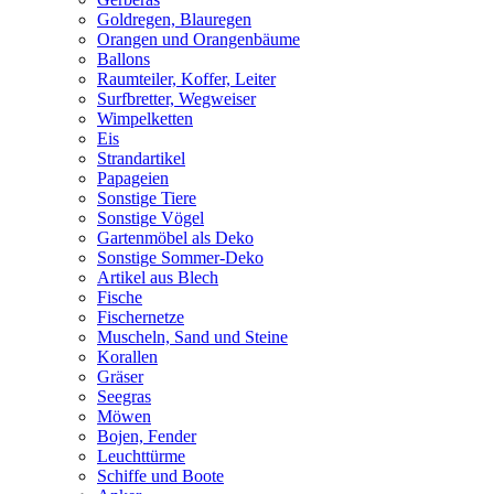
Goldregen, Blauregen
Orangen und Orangenbäume
Ballons
Raumteiler, Koffer, Leiter
Surfbretter, Wegweiser
Wimpelketten
Eis
Strandartikel
Papageien
Sonstige Tiere
Sonstige Vögel
Gartenmöbel als Deko
Sonstige Sommer-Deko
Artikel aus Blech
Fische
Fischernetze
Muscheln, Sand und Steine
Korallen
Gräser
Seegras
Möwen
Bojen, Fender
Leuchttürme
Schiffe und Boote