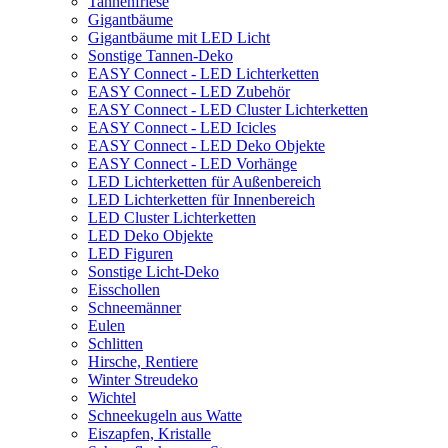
Tannenfriese
Gigantbäume
Gigantbäume mit LED Licht
Sonstige Tannen-Deko
EASY Connect - LED Lichterketten
EASY Connect - LED Zubehör
EASY Connect - LED Cluster Lichterketten
EASY Connect - LED Icicles
EASY Connect - LED Deko Objekte
EASY Connect - LED Vorhänge
LED Lichterketten für Außenbereich
LED Lichterketten für Innenbereich
LED Cluster Lichterketten
LED Deko Objekte
LED Figuren
Sonstige Licht-Deko
Eisschollen
Schneemänner
Eulen
Schlitten
Hirsche, Rentiere
Winter Streudeko
Wichtel
Schneekugeln aus Watte
Eiszapfen, Kristalle