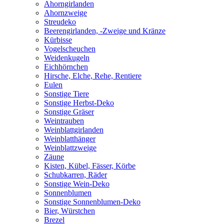
Ahorngirlanden
Ahornzweige
Streudeko
Beerengirlanden, -Zweige und Kränze
Kürbisse
Vogelscheuchen
Weidenkugeln
Eichhörnchen
Hirsche, Elche, Rehe, Rentiere
Eulen
Sonstige Tiere
Sonstige Herbst-Deko
Sonstige Gräser
Weintrauben
Weinblattgirlanden
Weinblatthänger
Weinblattzweige
Zäune
Kisten, Kübel, Fässer, Körbe
Schubkarren, Räder
Sonstige Wein-Deko
Sonnenblumen
Sonstige Sonnenblumen-Deko
Bier, Würstchen
Brezel