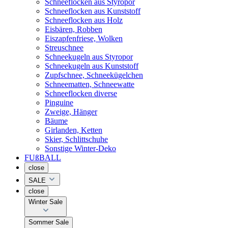
Schneeflocken aus Styropor
Schneeflocken aus Kunststoff
Schneeflocken aus Holz
Eisbären, Robben
Eiszapfenfriese, Wolken
Streuschnee
Schneekugeln aus Styropor
Schneekugeln aus Kunststoff
Zupfschnee, Schneekügelchen
Schneematten, Schneewatte
Schneeflocken diverse
Pinguine
Zweige, Hänger
Bäume
Girlanden, Ketten
Skier, Schlittschuhe
Sonstige Winter-Deko
FUßBALL
close
SALE
close
Winter Sale
Sommer Sale