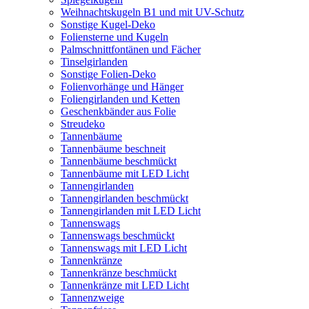
Weihnachtskugeln B1 und mit UV-Schutz
Sonstige Kugel-Deko
Foliensterne und Kugeln
Palmschnittfontänen und Fächer
Tinselgirlanden
Sonstige Folien-Deko
Folienvorhänge und Hänger
Foliengirlanden und Ketten
Geschenkbänder aus Folie
Streudeko
Tannenbäume
Tannenbäume beschneit
Tannenbäume beschmückt
Tannenbäume mit LED Licht
Tannengirlanden
Tannengirlanden beschmückt
Tannengirlanden mit LED Licht
Tannenswags
Tannenswags beschmückt
Tannenswags mit LED Licht
Tannenkränze
Tannenkränze beschmückt
Tannenkränze mit LED Licht
Tannenzweige