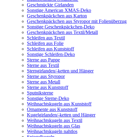
Geschmückte Girlanden
Sonstige American XMAS-Deko
Geschenkpäckchen aus Karton
Geschenkpäckchen aus Styropor mit Folienüberzug
Sonstige Geschenkpäckchen-Deko
Geschenkpäckchen aus Textil/Metall
Schleifen aus Textil
Schleifen aus Folie
Schleifen aus Kunststoff
Sonstige Schleifen-Deko
Sterne aus Pappe
Sterne aus Textil
Sterngirlanden/-ketten und Hänger
Sterne aus Styropor
Sterne aus Metall
Sterne aus Kunststoff
Sputniksterne
Sonstige Sterne-Deko
Weihnachtskugeln aus Kunststoff
Ornamente aus Kunststoff
Kugelgirlanden/-ketten und Hänger
Weihnachtskugeln aus Textil
Weihnachtskugeln aus Glas
Weihnachtskugeln nahtlos
Spiegelkugeln