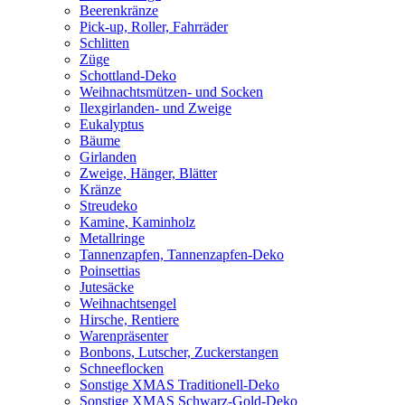
Beerenkränze
Pick-up, Roller, Fahrräder
Schlitten
Züge
Schottland-Deko
Weihnachtsmützen- und Socken
Ilexgirlanden- und Zweige
Eukalyptus
Bäume
Girlanden
Zweige, Hänger, Blätter
Kränze
Streudeko
Kamine, Kaminholz
Metallringe
Tannenzapfen, Tannenzapfen-Deko
Poinsettias
Jutesäcke
Weihnachtsengel
Hirsche, Rentiere
Warenpräsenter
Bonbons, Lutscher, Zuckerstangen
Schneeflocken
Sonstige XMAS Traditionell-Deko
Sonstige XMAS Schwarz-Gold-Deko