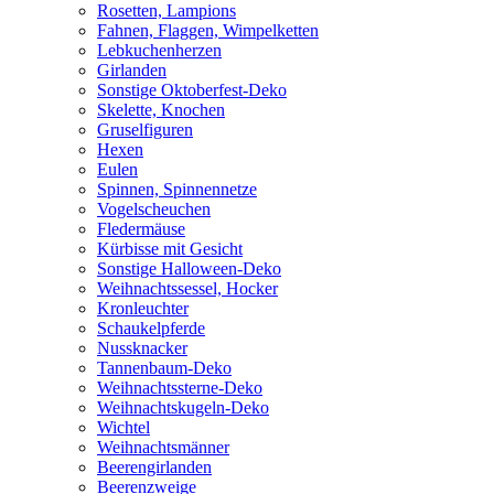
Rosetten, Lampions
Fahnen, Flaggen, Wimpelketten
Lebkuchenherzen
Girlanden
Sonstige Oktoberfest-Deko
Skelette, Knochen
Gruselfiguren
Hexen
Eulen
Spinnen, Spinnennetze
Vogelscheuchen
Fledermäuse
Kürbisse mit Gesicht
Sonstige Halloween-Deko
Weihnachtssessel, Hocker
Kronleuchter
Schaukelpferde
Nussknacker
Tannenbaum-Deko
Weihnachtssterne-Deko
Weihnachtskugeln-Deko
Wichtel
Weihnachtsmänner
Beerengirlanden
Beerenzweige