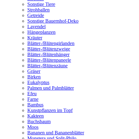
Sonstige Tiere
Strohballen
Getreide
Sonstige Bauernhof-Deko
Lavendel
Hängeplanzen
Kräuter
Blätter-/Blütengirlanden
Blätter-/Blütenzweige
Blätter-/Blütenhänger
Blätter-/Blütenpaneele
Blätter-/Blütenzäune
Gräser
Birken
Eukalyptus
Palmen und Palmblätter
Efeu
Farne
Bambus
Kunstpflanzen im Topf
Kakteen
Buchsbaum
Moos
Bananen und Bananenblätter
Monstera und Split-Philo