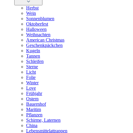
Herbst
Wein
Sonnenblumen
Oktoberfest
Halloween
Weihnachten
American Christmas
Geschenkpäckchen
Kugeln
Tannen
Schleifen
Sterne
Licht
Folie
Winter
Love
Frühjahr
Ostern
Bauernhof
Maritim
Pflanzen
Schirme, Laternen
China
Lebensmittelattrappen