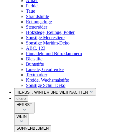
Anker
Paddel
Taue
Strandstühle
Rettungsringe
Steuerräder
Holzstege, Relinge, Poller
Sonstige Meerestiere
Sonstige Maritim-Deko
ABC, 123
Pinnadeln und Büroklammern
Bleistifte
Buntstifte
Lineale, Geodreicke
Textmarker
Kreide, Wachsmalstifte
Sonstige Schul-Deko
HERBST, WINTER UND WEIHNACHTEN
close
HERBST
WEIN
SONNENBLUMEN