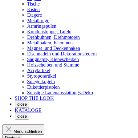
Tische
Kisten
Etagere
Metallringe
Armringspulen
Kundenstopper, Tafeln
Drehbühnen, Drehmotoren
Metallhaken, Klemmen
Magnet- und Deckenhaken
Eisennadeln und Dekorationsfedern
Saugnäpfe, Klebescheiben
Holzscheiben und Stämme
Acrylartikel
Styroporartikel
Spiegelkugeln
Etikettierpistolen
Sonstige Ladenausstattungs-Deko
SHOP THE LOOK
close
KATALOGE
close
Menü schließen
Deutsch