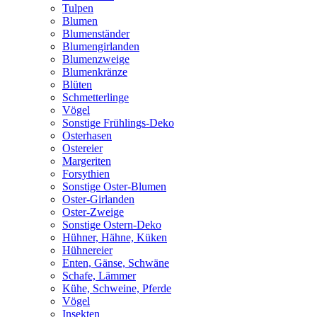
Tulpen
Blumen
Blumenständer
Blumengirlanden
Blumenzweige
Blumenkränze
Blüten
Schmetterlinge
Vögel
Sonstige Frühlings-Deko
Osterhasen
Ostereier
Margeriten
Forsythien
Sonstige Oster-Blumen
Oster-Girlanden
Oster-Zweige
Sonstige Ostern-Deko
Hühner, Hähne, Küken
Hühnereier
Enten, Gänse, Schwäne
Schafe, Lämmer
Kühe, Schweine, Pferde
Vögel
Insekten