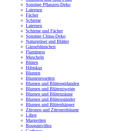
Sonstige Pflanzen-Deko
Laternen
Fächer
Schirme
Laternen
Schirme und Fächer
Sonstige China-Deko
Naturgräser und Blätter
Gänseblümchen
Flamingos
Muscheln
Blüten
Hibiskus
Blumen
Blumenrosetten
Blumen und Blütengirlanden
Blumen und Blütenzweige
Blumen und Blütenzäune
Blumen und Blütenständer
Blumen und Blütenhänger
Zitronen und Zitronenbäume
Lilien
Margeriten
Bougainvillea
Gerberas