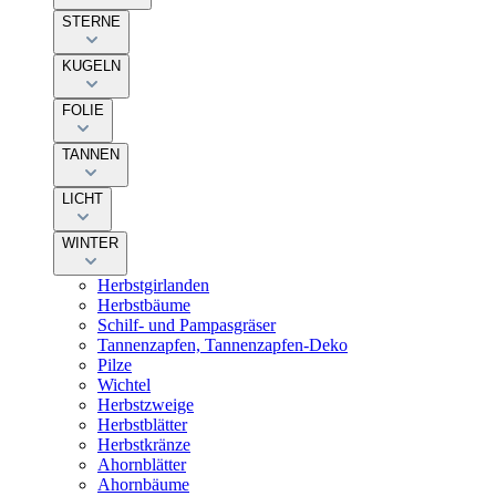
STERNE
KUGELN
FOLIE
TANNEN
LICHT
WINTER
Herbstgirlanden
Herbstbäume
Schilf- und Pampasgräser
Tannenzapfen, Tannenzapfen-Deko
Pilze
Wichtel
Herbstzweige
Herbstblätter
Herbstkränze
Ahornblätter
Ahornbäume