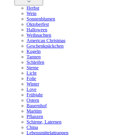
Herbst
Wein
Sonnenblumen
Oktoberfest
Halloween
Weihnachten
American Christmas
Geschenkpäckchen
Kugeln
Tannen
Schleifen
Sterne
Licht
Folie
Winter
Love
Frühjahr
Ostern
Bauernhof
Maritim
Pflanzen
Schirme, Laternen
China
Lebensmittelattrappen