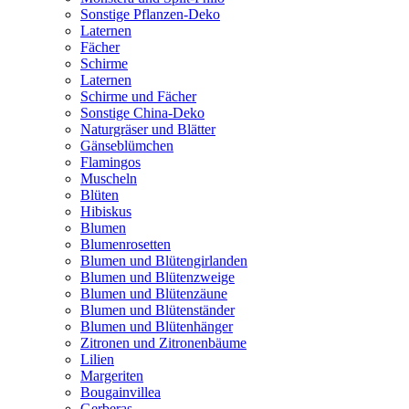
Sonstige Pflanzen-Deko
Laternen
Fächer
Schirme
Laternen
Schirme und Fächer
Sonstige China-Deko
Naturgräser und Blätter
Gänseblümchen
Flamingos
Muscheln
Blüten
Hibiskus
Blumen
Blumenrosetten
Blumen und Blütengirlanden
Blumen und Blütenzweige
Blumen und Blütenzäune
Blumen und Blütenständer
Blumen und Blütenhänger
Zitronen und Zitronenbäume
Lilien
Margeriten
Bougainvillea
Gerberas