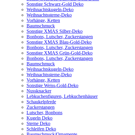
Sonstige Schwarz-Gold Deko
Weihnachtskugeln-Deko
Weihnachtssterne-Deko
Vorhänge, Ketten
Baumschmuck
Sonstige XMAS Silber-Deko
Bonbons, Lutscher, Zuckerstangen
Sonstige XMAS Blau-Gold-Deko
Bonbons, Lutscher, Zuckerstangen
Sonstige XMAS Grün-Gold-Deko
Bonbons, Lutscher, Zuckerstangen
Baumschmuck
Weihnachtskugeln-Deko
Weihnachtssterne-Deko
Vorhänge, Ketten
Sonstige Weiss-Gold-Deko
Nussknacker
Lebkuchenfiguren, Lebkuchenhäuser
Schaukelpferde
Zuckerstangen
Lutscher, Bonbons
Kugeln Deko
Sterne Deko
Schleifen Deko
Baumschmuck/Ornamente