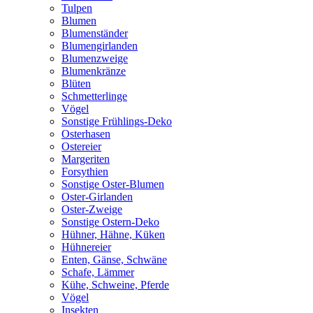
Tulpen
Blumen
Blumenständer
Blumengirlanden
Blumenzweige
Blumenkränze
Blüten
Schmetterlinge
Vögel
Sonstige Frühlings-Deko
Osterhasen
Ostereier
Margeriten
Forsythien
Sonstige Oster-Blumen
Oster-Girlanden
Oster-Zweige
Sonstige Ostern-Deko
Hühner, Hähne, Küken
Hühnereier
Enten, Gänse, Schwäne
Schafe, Lämmer
Kühe, Schweine, Pferde
Vögel
Insekten