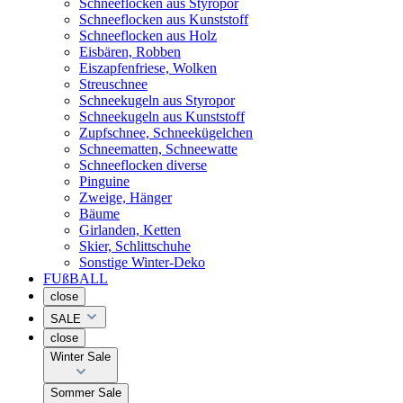
Schneeflocken aus Styropor
Schneeflocken aus Kunststoff
Schneeflocken aus Holz
Eisbären, Robben
Eiszapfenfriese, Wolken
Streuschnee
Schneekugeln aus Styropor
Schneekugeln aus Kunststoff
Zupfschnee, Schneekügelchen
Schneematten, Schneewatte
Schneeflocken diverse
Pinguine
Zweige, Hänger
Bäume
Girlanden, Ketten
Skier, Schlittschuhe
Sonstige Winter-Deko
FUßBALL
close
SALE
close
Winter Sale
Sommer Sale