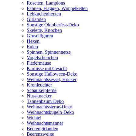
Rosetten, Lampions
Fahnen, Flaggen, Wimpelketten
Lebkuchenherzen
Girlanden
Sonstige Oktoberfest-Deko
Skelette, Knochen
Gruselfiguren
Hexen
Eulen
Spinnen, Spinnennetze
Vogelscheuchen
Fledermäuse
Kürbisse mit Gesicht
Sonstige Halloween-Deko
Weihnachtssessel, Hocker
Kronleuchter
Schaukelpferde
Nussknacker
Tannenbaum-Deko
Weihnachtssterne-Deko
Weihnachtskugeln-Deko
Wichtel
Weihnachtsmänner
Beerengirlanden
Beerenzweige