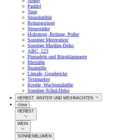
Anker
Paddel
Taue
Strandstühle
Rettungsringe
Steuerräder
Holzstege, Relinge, Poller
Sonstige Meerestiere
Sonstige Maritim-Deko
ABC, 123
Pinnadeln und Büroklammern
Bleistifte
Buntstifte
Lineale, Geodreicke
Textmarker
Kreide, Wachsmalstifte
Sonstige Schul-Deko
HERBST, WINTER UND WEIHNACHTEN
close
HERBST
WEIN
SONNENBLUMEN