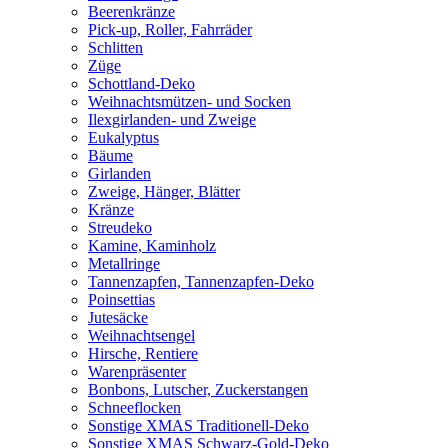
Beerenkränze
Pick-up, Roller, Fahrräder
Schlitten
Züge
Schottland-Deko
Weihnachtsmützen- und Socken
Ilexgirlanden- und Zweige
Eukalyptus
Bäume
Girlanden
Zweige, Hänger, Blätter
Kränze
Streudeko
Kamine, Kaminholz
Metallringe
Tannenzapfen, Tannenzapfen-Deko
Poinsettias
Jutesäcke
Weihnachtsengel
Hirsche, Rentiere
Warenpräsenter
Bonbons, Lutscher, Zuckerstangen
Schneeflocken
Sonstige XMAS Traditionell-Deko
Sonstige XMAS Schwarz-Gold-Deko