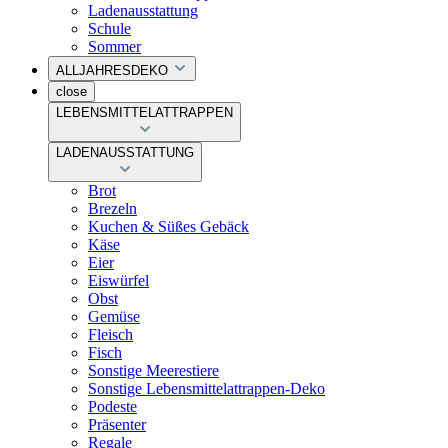
Ladenausstattung
Schule
Sommer
ALLJAHRESDEKO
close
LEBENSMITTELATTRAPPEN
LADENAUSSTATTUNG
Brot
Brezeln
Kuchen & Süßes Gebäck
Käse
Eier
Eiswürfel
Obst
Gemüse
Fleisch
Fisch
Sonstige Meerestiere
Sonstige Lebensmittelattrappen-Deko
Podeste
Präsenter
Regale