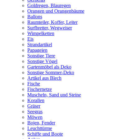
Goldregen, Blauregen
Orangen und Orangenbäume
Ballons
Raumteiler, Koffer, Leiter
Surfbretter, Wegweiser
Wimpelketten
Eis
Strandartikel
Papageien
Sonstige Tiere
Sonstige Vögel
Gartenmöbel als Deko
Sonstige Sommer-Deko
Artikel aus Blech
Fische
Fischernetze
Muscheln, Sand und Steine
Korallen
Gräser
Seegras
Möwen
Bojen, Fender
Leuchttürme
Schiffe und Boote