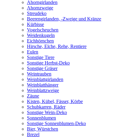
Ahorngirlanden
Ahornzweige
Streudeko
Beerengirlanden, -Zweige und Kränze
Kürbisse
Vogelscheuchen
Weidenkugeln
Eichhörnchen
Hirsche, Elche, Rehe, Rentiere
Eulen
Sonstige Tiere
Sonstige Herbst-Deko
Sonstige Gräser
Weintrauben
Weinblattgirlanden
Weinblatthänger
Weinblattzweige
Zäune
Kisten, Kübel, Fässer, Körbe
Schubkarren, Räder
Sonstige Wein-Deko
Sonnenblumen
Sonstige Sonnenblumen-Deko
Bier, Würstchen
Brezel