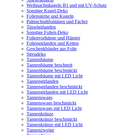
Weihnachtskugeln B1 und mit UV-Schutz
Sonstige Kugel-Deko
Foliensterne und Kugeln
Palmschnittfontänen und Fächer
Tinselgirlanden
Sonstige Folien-Deko
Folienvorhänge und Hänger
Foliengirlanden und Ketten
Geschenkbänder aus Folie
Streudeko
Tannenbäume
Tannenbäume beschneit
Tannenbäume beschmückt
Tannenbäume mit LED Licht
Tannengirlanden
Tannengirlanden beschmückt
Tannengirlanden mit LED Licht
Tannenswags
Tannenswags beschmückt
Tannenswags mit LED Licht
Tannenkränze
Tannenkränze beschmückt
Tannenkränze mit LED Licht
Tannenzweige