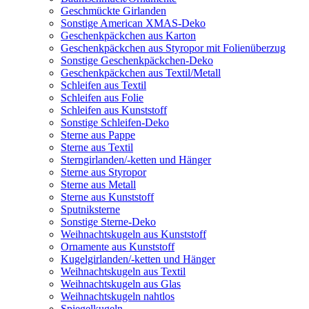
Geschmückte Girlanden
Sonstige American XMAS-Deko
Geschenkpäckchen aus Karton
Geschenkpäckchen aus Styropor mit Folienüberzug
Sonstige Geschenkpäckchen-Deko
Geschenkpäckchen aus Textil/Metall
Schleifen aus Textil
Schleifen aus Folie
Schleifen aus Kunststoff
Sonstige Schleifen-Deko
Sterne aus Pappe
Sterne aus Textil
Sterngirlanden/-ketten und Hänger
Sterne aus Styropor
Sterne aus Metall
Sterne aus Kunststoff
Sputniksterne
Sonstige Sterne-Deko
Weihnachtskugeln aus Kunststoff
Ornamente aus Kunststoff
Kugelgirlanden/-ketten und Hänger
Weihnachtskugeln aus Textil
Weihnachtskugeln aus Glas
Weihnachtskugeln nahtlos
Spiegelkugeln