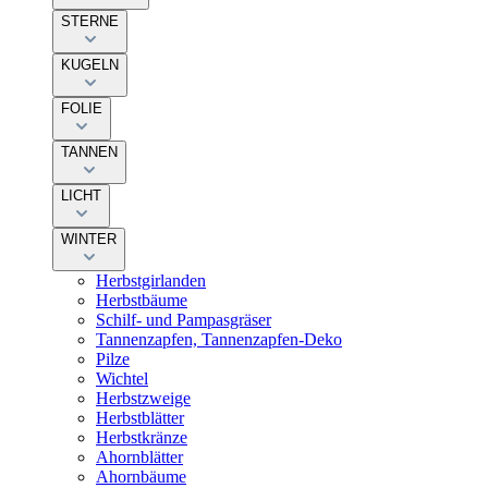
STERNE
KUGELN
FOLIE
TANNEN
LICHT
WINTER
Herbstgirlanden
Herbstbäume
Schilf- und Pampasgräser
Tannenzapfen, Tannenzapfen-Deko
Pilze
Wichtel
Herbstzweige
Herbstblätter
Herbstkränze
Ahornblätter
Ahornbäume