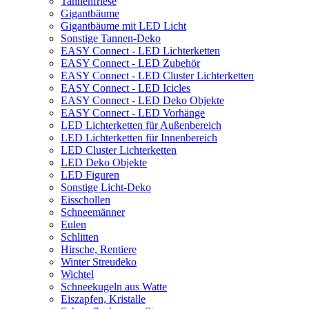
Tannenfriese
Gigantbäume
Gigantbäume mit LED Licht
Sonstige Tannen-Deko
EASY Connect - LED Lichterketten
EASY Connect - LED Zubehör
EASY Connect - LED Cluster Lichterketten
EASY Connect - LED Icicles
EASY Connect - LED Deko Objekte
EASY Connect - LED Vorhänge
LED Lichterketten für Außenbereich
LED Lichterketten für Innenbereich
LED Cluster Lichterketten
LED Deko Objekte
LED Figuren
Sonstige Licht-Deko
Eisschollen
Schneemänner
Eulen
Schlitten
Hirsche, Rentiere
Winter Streudeko
Wichtel
Schneekugeln aus Watte
Eiszapfen, Kristalle