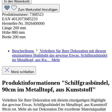
In den Warenkorb
Zum Merkzettel hinzufügen
Produktnummer:
7368523
EAN
4012073685233
Hersteller-Nr.
3926400000
Länge
200 mm
Höhe
880 mm
Breite
200 mm
Beschreibung
Verleihen Sie Ihrer Dekoration mit diesem
einzigartigen Highlight das gewisse Etwas. Schilfgrasbündel
im Metalltopf, aus Ku…
Mehr
Menü schließen
Produktinformationen "Schilfgrasbündel,
90cm im Metalltopf, aus Kunststoff"
Verleihen Sie Ihrer Dekoration mit diesem einzigartigen Highlight
das gewisse Etwas. Schilfgrasbündel im Metalltopf, aus Kunststoff
90cm rot. Mehr als nur Dekoration Die exzellente Materialqualität