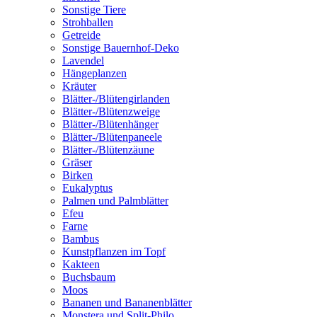
Sonstige Tiere
Strohballen
Getreide
Sonstige Bauernhof-Deko
Lavendel
Hängeplanzen
Kräuter
Blätter-/Blütengirlanden
Blätter-/Blütenzweige
Blätter-/Blütenhänger
Blätter-/Blütenpaneele
Blätter-/Blütenzäune
Gräser
Birken
Eukalyptus
Palmen und Palmblätter
Efeu
Farne
Bambus
Kunstpflanzen im Topf
Kakteen
Buchsbaum
Moos
Bananen und Bananenblätter
Monstera und Split-Philo