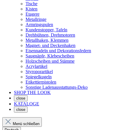
Tische
Kisten
Etagere
Metallringe
Armringspulen
Kundenstopper, Tafeln
Drehbühnen, Drehmotoren
Metallhaken, Klemmen
Magnet- und Deckenhaken
Eisennadeln und Dekorationsfedern
Saugnäpfe, Klebescheiben
Holzscheiben und Stämme
Acrylartikel
Styroporartikel
Spiegelkugeln
Etikettierpistolen
Sonstige Ladenausstattungs-Deko
SHOP THE LOOK
close
KATALOGE
close
Menü schließen
Deutsch