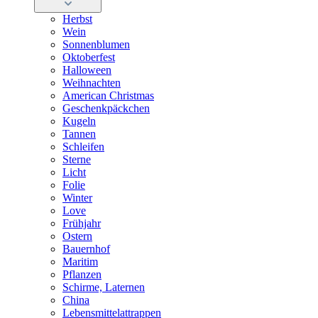
Herbst
Wein
Sonnenblumen
Oktoberfest
Halloween
Weihnachten
American Christmas
Geschenkpäckchen
Kugeln
Tannen
Schleifen
Sterne
Licht
Folie
Winter
Love
Frühjahr
Ostern
Bauernhof
Maritim
Pflanzen
Schirme, Laternen
China
Lebensmittelattrappen