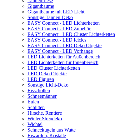
Tannenfriese
Gigantbäume
Gigantbäume mit LED Licht
Sonstige Tannen-Deko
EASY Connect - LED Lichterketten
EASY Connect - LED Zubehör
EASY Connect - LED Cluster Lichterketten
EASY Connect - LED Icicles
EASY Connect - LED Deko Objekte
EASY Connect - LED Vorhänge
LED Lichterketten für Außenbereich
LED Lichterketten für Innenbereich
LED Cluster Lichterketten
LED Deko Objekte
LED Figuren
Sonstige Licht-Deko
Eisschollen
Schneemänner
Eulen
Schlitten
Hirsche, Rentiere
Winter Streudeko
Wichtel
Schneekugeln aus Watte
Eiszapfen, Kristalle