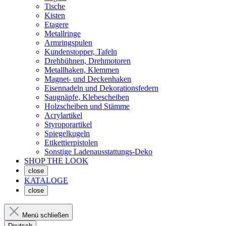
Tische
Kisten
Etagere
Metallringe
Armringspulen
Kundenstopper, Tafeln
Drehbühnen, Drehmotoren
Metallhaken, Klemmen
Magnet- und Deckenhaken
Eisennadeln und Dekorationsfedern
Saugnäpfe, Klebescheiben
Holzscheiben und Stämme
Acrylartikel
Styroporartikel
Spiegelkugeln
Etikettierpistolen
Sonstige Ladenausstattungs-Deko
SHOP THE LOOK
close
KATALOGE
close
Menü schließen
Deutsch