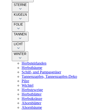
STERNE
KUGELN
FOLIE
TANNEN
LICHT
WINTER
Herbstgirlanden
Herbstbäume
Schilf- und Pampasgräser
Tannenzapfen, Tannenzapfen-Deko
Pilze
Wichtel
Herbstzweige
Herbstblätter
Herbstkränze
Ahornblätter
Ahornbäume