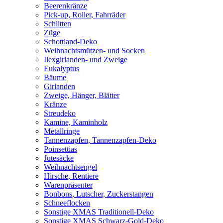
Beerenkränze
Pick-up, Roller, Fahrräder
Schlitten
Züge
Schottland-Deko
Weihnachtsmützen- und Socken
Ilexgirlanden- und Zweige
Eukalyptus
Bäume
Girlanden
Zweige, Hänger, Blätter
Kränze
Streudeko
Kamine, Kaminholz
Metallringe
Tannenzapfen, Tannenzapfen-Deko
Poinsettias
Jutesäcke
Weihnachtsengel
Hirsche, Rentiere
Warenpräsenter
Bonbons, Lutscher, Zuckerstangen
Schneeflocken
Sonstige XMAS Traditionell-Deko
Sonstige XMAS Schwarz-Gold-Deko