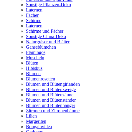
Sonstige Pflanzen-Deko
Laternen
Fächer
Schirme
Laternen
Schirme und Fächer
Sonstige China-Deko
Naturgräser und Blätter
Gänseblümchen
Flamingos
Muscheln
Blüten
Hibiskus
Blumen
Blumenrosetten
Blumen und Blütengirlanden
Blumen und Blütenzweige
Blumen und Blütenzäune
Blumen und Blütenständer
Blumen und Blütenhänger
Zitronen und Zitronenbäume
Lilien
Margeriten
Bougainvillea
Gerberas