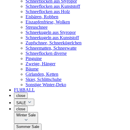
Schneeflocken aus Styropor
Schneeflocken aus Kunststoff
Schneeflocken aus Holz
Eisbären, Robben
Eiszapfenfriese, Wolken
Streuschnee
Schneekugeln aus Styropor
Schneekugeln aus Kunststoff
Zupfschnee, Schneekügelchen
Schneematten, Schneewatte
Schneeflocken diverse
Pinguine
Zweige, Hänger
Bäume
Girlanden, Ketten
Skier, Schlittschuhe
Sonstige Winter-Deko
FUßBALL
close
SALE
close
Winter Sale
Sommer Sale