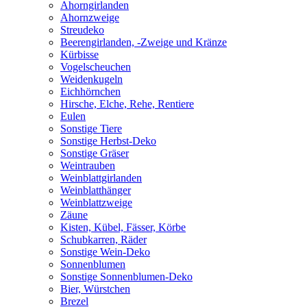
Ahorngirlanden
Ahornzweige
Streudeko
Beerengirlanden, -Zweige und Kränze
Kürbisse
Vogelscheuchen
Weidenkugeln
Eichhörnchen
Hirsche, Elche, Rehe, Rentiere
Eulen
Sonstige Tiere
Sonstige Herbst-Deko
Sonstige Gräser
Weintrauben
Weinblattgirlanden
Weinblatthänger
Weinblattzweige
Zäune
Kisten, Kübel, Fässer, Körbe
Schubkarren, Räder
Sonstige Wein-Deko
Sonnenblumen
Sonstige Sonnenblumen-Deko
Bier, Würstchen
Brezel