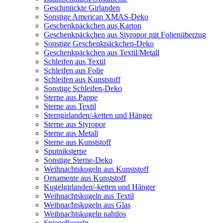
Geschmückte Girlanden
Sonstige American XMAS-Deko
Geschenkpäckchen aus Karton
Geschenkpäckchen aus Styropor mit Folienüberzug
Sonstige Geschenkpäckchen-Deko
Geschenkpäckchen aus Textil/Metall
Schleifen aus Textil
Schleifen aus Folie
Schleifen aus Kunststoff
Sonstige Schleifen-Deko
Sterne aus Pappe
Sterne aus Textil
Sterngirlanden/-ketten und Hänger
Sterne aus Styropor
Sterne aus Metall
Sterne aus Kunststoff
Sputniksterne
Sonstige Sterne-Deko
Weihnachtskugeln aus Kunststoff
Ornamente aus Kunststoff
Kugelgirlanden/-ketten und Hänger
Weihnachtskugeln aus Textil
Weihnachtskugeln aus Glas
Weihnachtskugeln nahtlos
Spiegelkugeln