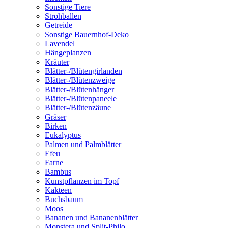
Sonstige Tiere
Strohballen
Getreide
Sonstige Bauernhof-Deko
Lavendel
Hängeplanzen
Kräuter
Blätter-/Blütengirlanden
Blätter-/Blütenzweige
Blätter-/Blütenhänger
Blätter-/Blütenpaneele
Blätter-/Blütenzäune
Gräser
Birken
Eukalyptus
Palmen und Palmblätter
Efeu
Farne
Bambus
Kunstpflanzen im Topf
Kakteen
Buchsbaum
Moos
Bananen und Bananenblätter
Monstera und Split-Philo