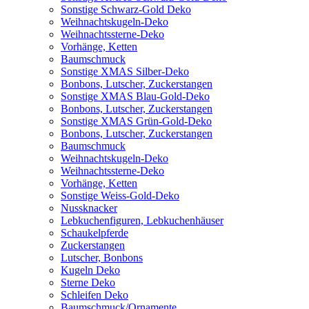
Sonstige Schwarz-Gold Deko
Weihnachtskugeln-Deko
Weihnachtssterne-Deko
Vorhänge, Ketten
Baumschmuck
Sonstige XMAS Silber-Deko
Bonbons, Lutscher, Zuckerstangen
Sonstige XMAS Blau-Gold-Deko
Bonbons, Lutscher, Zuckerstangen
Sonstige XMAS Grün-Gold-Deko
Bonbons, Lutscher, Zuckerstangen
Baumschmuck
Weihnachtskugeln-Deko
Weihnachtssterne-Deko
Vorhänge, Ketten
Sonstige Weiss-Gold-Deko
Nussknacker
Lebkuchenfiguren, Lebkuchenhäuser
Schaukelpferde
Zuckerstangen
Lutscher, Bonbons
Kugeln Deko
Sterne Deko
Schleifen Deko
Baumschmuck/Ornamente