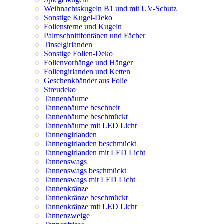
Weihnachtskugeln B1 und mit UV-Schutz
Sonstige Kugel-Deko
Foliensterne und Kugeln
Palmschnittfontänen und Fächer
Tinselgirlanden
Sonstige Folien-Deko
Folienvorhänge und Hänger
Foliengirlanden und Ketten
Geschenkbänder aus Folie
Streudeko
Tannenbäume
Tannenbäume beschneit
Tannenbäume beschmückt
Tannenbäume mit LED Licht
Tannengirlanden
Tannengirlanden beschmückt
Tannengirlanden mit LED Licht
Tannenswags
Tannenswags beschmückt
Tannenswags mit LED Licht
Tannenkränze
Tannenkränze beschmückt
Tannenkränze mit LED Licht
Tannenzweige