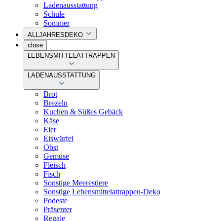
Ladenausstattung
Schule
Sommer
ALLJAHRESDEKO
close
LEBENSMITTELATTRAPPEN
LADENAUSSTATTUNG
Brot
Brezeln
Kuchen & Süßes Gebäck
Käse
Eier
Eiswürfel
Obst
Gemüse
Fleisch
Fisch
Sonstige Meerestiere
Sonstige Lebensmittelattrappen-Deko
Podeste
Präsenter
Regale