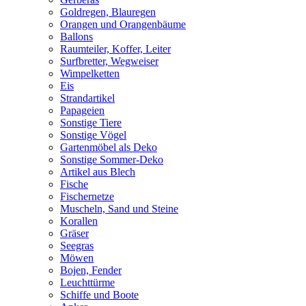
Goldregen, Blauregen
Orangen und Orangenbäume
Ballons
Raumteiler, Koffer, Leiter
Surfbretter, Wegweiser
Wimpelketten
Eis
Strandartikel
Papageien
Sonstige Tiere
Sonstige Vögel
Gartenmöbel als Deko
Sonstige Sommer-Deko
Artikel aus Blech
Fische
Fischernetze
Muscheln, Sand und Steine
Korallen
Gräser
Seegras
Möwen
Bojen, Fender
Leuchttürme
Schiffe und Boote