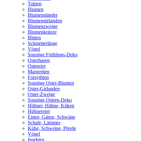
Tulpen
Blumen
Blumenständer
Blumengirlanden
Blumenzweige
Blumenkränze
Blüten
Schmetterlinge
Vögel
Sonstige Frühlings-Deko
Osterhasen
Ostereier
Margeriten
Forsythien
Sonstige Oster-Blumen
Oster-Girlanden
Oster-Zweige
Sonstige Ostern-Deko
Hühner, Hähne, Küken
Hühnereier
Enten, Gänse, Schwäne
Schafe, Lämmer
Kühe, Schweine, Pferde
Vögel
Insekten