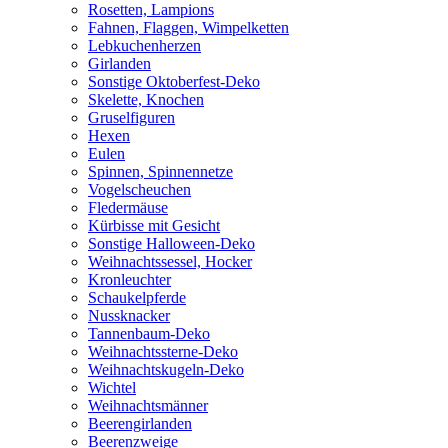
Rosetten, Lampions
Fahnen, Flaggen, Wimpelketten
Lebkuchenherzen
Girlanden
Sonstige Oktoberfest-Deko
Skelette, Knochen
Gruselfiguren
Hexen
Eulen
Spinnen, Spinnennetze
Vogelscheuchen
Fledermäuse
Kürbisse mit Gesicht
Sonstige Halloween-Deko
Weihnachtssessel, Hocker
Kronleuchter
Schaukelpferde
Nussknacker
Tannenbaum-Deko
Weihnachtssterne-Deko
Weihnachtskugeln-Deko
Wichtel
Weihnachtsmänner
Beerengirlanden
Beerenzweige