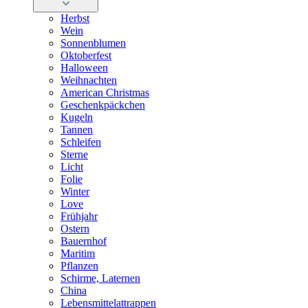
Herbst
Wein
Sonnenblumen
Oktoberfest
Halloween
Weihnachten
American Christmas
Geschenkpäckchen
Kugeln
Tannen
Schleifen
Sterne
Licht
Folie
Winter
Love
Frühjahr
Ostern
Bauernhof
Maritim
Pflanzen
Schirme, Laternen
China
Lebensmittelattrappen