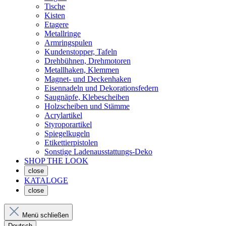
Tische
Kisten
Etagere
Metallringe
Armringspulen
Kundenstopper, Tafeln
Drehbühnen, Drehmotoren
Metallhaken, Klemmen
Magnet- und Deckenhaken
Eisennadeln und Dekorationsfedern
Saugnäpfe, Klebescheiben
Holzscheiben und Stämme
Acrylartikel
Styroporartikel
Spiegelkugeln
Etikettierpistolen
Sonstige Ladenausstattungs-Deko
SHOP THE LOOK
close
KATALOGE
close
Menü schließen
Deutsch