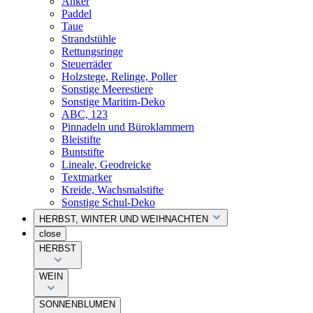
Anker
Paddel
Taue
Strandstühle
Rettungsringe
Steuerräder
Holzstege, Relinge, Poller
Sonstige Meerestiere
Sonstige Maritim-Deko
ABC, 123
Pinnadeln und Büroklammern
Bleistifte
Buntstifte
Lineale, Geodreicke
Textmarker
Kreide, Wachsmalstifte
Sonstige Schul-Deko
HERBST, WINTER UND WEIHNACHTEN
close
HERBST
WEIN
SONNENBLUMEN