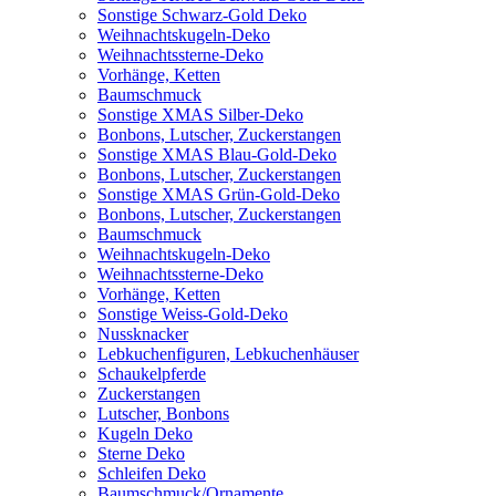
Sonstige Schwarz-Gold Deko
Weihnachtskugeln-Deko
Weihnachtssterne-Deko
Vorhänge, Ketten
Baumschmuck
Sonstige XMAS Silber-Deko
Bonbons, Lutscher, Zuckerstangen
Sonstige XMAS Blau-Gold-Deko
Bonbons, Lutscher, Zuckerstangen
Sonstige XMAS Grün-Gold-Deko
Bonbons, Lutscher, Zuckerstangen
Baumschmuck
Weihnachtskugeln-Deko
Weihnachtssterne-Deko
Vorhänge, Ketten
Sonstige Weiss-Gold-Deko
Nussknacker
Lebkuchenfiguren, Lebkuchenhäuser
Schaukelpferde
Zuckerstangen
Lutscher, Bonbons
Kugeln Deko
Sterne Deko
Schleifen Deko
Baumschmuck/Ornamente