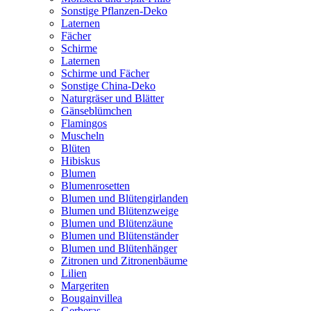
Sonstige Pflanzen-Deko
Laternen
Fächer
Schirme
Laternen
Schirme und Fächer
Sonstige China-Deko
Naturgräser und Blätter
Gänseblümchen
Flamingos
Muscheln
Blüten
Hibiskus
Blumen
Blumenrosetten
Blumen und Blütengirlanden
Blumen und Blütenzweige
Blumen und Blütenzäune
Blumen und Blütenständer
Blumen und Blütenhänger
Zitronen und Zitronenbäume
Lilien
Margeriten
Bougainvillea
Gerberas