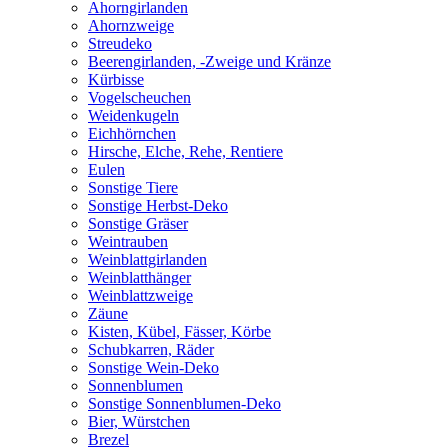
Ahorngirlanden
Ahornzweige
Streudeko
Beerengirlanden, -Zweige und Kränze
Kürbisse
Vogelscheuchen
Weidenkugeln
Eichhörnchen
Hirsche, Elche, Rehe, Rentiere
Eulen
Sonstige Tiere
Sonstige Herbst-Deko
Sonstige Gräser
Weintrauben
Weinblattgirlanden
Weinblatthänger
Weinblattzweige
Zäune
Kisten, Kübel, Fässer, Körbe
Schubkarren, Räder
Sonstige Wein-Deko
Sonnenblumen
Sonstige Sonnenblumen-Deko
Bier, Würstchen
Brezel