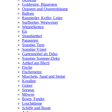
Goldregen, Blauregen
Orangen und Orangenbäume
Ballons
Raumteiler, Koffer, Leiter
Surfbretter, Wegweiser
Wimpelketten
Eis
Strandartikel
Papageien
Sonstige Tiere
Sonstige Vögel
Gartenmöbel als Deko
Sonstige Sommer-Deko
Artikel aus Blech
Fische
Fischernetze
Muscheln, Sand und Steine
Korallen
Gräser
Seegras
Möwen
Bojen, Fender
Leuchttürme
Schiffe und Boote