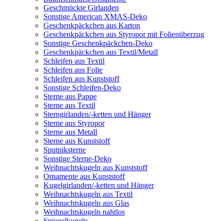
Geschmückte Girlanden
Sonstige American XMAS-Deko
Geschenkpäckchen aus Karton
Geschenkpäckchen aus Styropor mit Folienüberzug
Sonstige Geschenkpäckchen-Deko
Geschenkpäckchen aus Textil/Metall
Schleifen aus Textil
Schleifen aus Folie
Schleifen aus Kunststoff
Sonstige Schleifen-Deko
Sterne aus Pappe
Sterne aus Textil
Sterngirlanden/-ketten und Hänger
Sterne aus Styropor
Sterne aus Metall
Sterne aus Kunststoff
Sputniksterne
Sonstige Sterne-Deko
Weihnachtskugeln aus Kunststoff
Ornamente aus Kunststoff
Kugelgirlanden/-ketten und Hänger
Weihnachtskugeln aus Textil
Weihnachtskugeln aus Glas
Weihnachtskugeln nahtlos
Spiegelkugeln