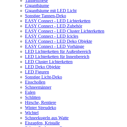
Tannenfriese
Gigantbäume
Gigantbäume mit LED Licht
Sonstige Tannen-Deko
EASY Connect - LED Lichterketten
EASY Connect - LED Zubehör
EASY Connect - LED Cluster Lichterketten
EASY Connect - LED Icicles
EASY Connect - LED Deko Objekte
EASY Connect - LED Vorhänge
LED Lichterketten für Außenbereich
LED Lichterketten für Innenbereich
LED Cluster Lichterketten
LED Deko Objekte
LED Figuren
Sonstige Licht-Deko
Eisschollen
Schneemänner
Eulen
Schlitten
Hirsche, Rentiere
Winter Streudeko
Wichtel
Schneekugeln aus Watte
Eiszapfen, Kristalle