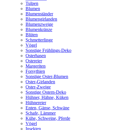
Tulpen
Blumen
Blumenständer
Blumengirlanden
Blumenzweige
Blumenkränze
Blüten
Schmetterlinge
Vögel
Sonstige Frühlings-Deko
Osterhasen
Ostereier
Margeriten
Forsythien
Sonstige Oster-Blumen
Oster-Girlanden
Oster-Zweige
Sonstige Ostern-Deko
Hühner, Hähne, Küken
Hühnereier
Enten, Gänse, Schwäne
Schafe, Lämmer
Kühe, Schweine, Pferde
Vögel
Insekten