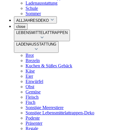
Ladenausstattung
Schule
Sommer
ALLJAHRESDEKO
close
LEBENSMITTELATTRAPPEN
LADENAUSSTATTUNG
Brot
Brezeln
Kuchen & Süßes Gebäck
Käse
Eier
Eiswürfel
Obst
Gemüse
Fleisch
Fisch
Sonstige Meerestiere
Sonstige Lebensmittelattrappen-Deko
Podeste
Präsenter
Regale