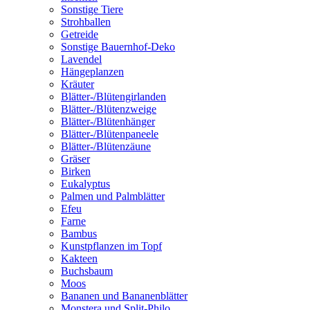
Sonstige Tiere
Strohballen
Getreide
Sonstige Bauernhof-Deko
Lavendel
Hängeplanzen
Kräuter
Blätter-/Blütengirlanden
Blätter-/Blütenzweige
Blätter-/Blütenhänger
Blätter-/Blütenpaneele
Blätter-/Blütenzäune
Gräser
Birken
Eukalyptus
Palmen und Palmblätter
Efeu
Farne
Bambus
Kunstpflanzen im Topf
Kakteen
Buchsbaum
Moos
Bananen und Bananenblätter
Monstera und Split-Philo