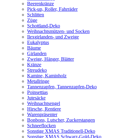
Beerenkränze
Pick-up, Roller, Fahrräder
Schlitten
Züge
Schottland-Deko
Weihnachtsmützen- und Socken
Ilexgirlanden- und Zweige
Eukalyptus
Bäume
Girlanden
Zweige, Hänger, Blätter
Kränze
Streudeko
Kamine, Kaminholz
Metallringe
Tannenzapfen, Tannenzapfen-Deko
Poinsettias
Jutesäcke
Weihnachtsengel
Hirsche, Rentiere
Warenpräsenter
Bonbons, Lutscher, Zuckerstangen
Schneeflocken
Sonstige XMAS Traditionell-Deko
Sonstige XMAS Schwarz-Gold-Deko