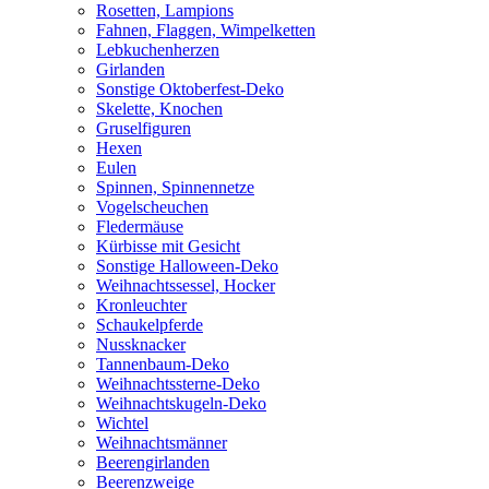
Rosetten, Lampions
Fahnen, Flaggen, Wimpelketten
Lebkuchenherzen
Girlanden
Sonstige Oktoberfest-Deko
Skelette, Knochen
Gruselfiguren
Hexen
Eulen
Spinnen, Spinnennetze
Vogelscheuchen
Fledermäuse
Kürbisse mit Gesicht
Sonstige Halloween-Deko
Weihnachtssessel, Hocker
Kronleuchter
Schaukelpferde
Nussknacker
Tannenbaum-Deko
Weihnachtssterne-Deko
Weihnachtskugeln-Deko
Wichtel
Weihnachtsmänner
Beerengirlanden
Beerenzweige