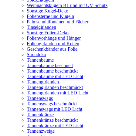
Weihnachtskugeln B1 und mit UV-Schutz
Sonstige Kugel-Deko
Foliensterne und Kugeln
Palmschnittfontänen und Fächer
Tinselgirlanden
Sonstige Folien-Deko
Folienvorhänge und Hänger
Foliengirlanden und Ketten
Geschenkbänder aus Folie
Streudeko
Tannenbäume
Tannenbäume beschneit
Tannenbäume beschmückt
Tannenbäume mit LED Licht
Tannengirlanden
Tannengirlanden beschmückt
Tannengirlanden mit LED Licht
Tannenswags
Tannenswags beschmückt
Tannenswags mit LED Licht
Tannenkränze
Tannenkränze beschmückt
Tannenkränze mit LED Licht
Tannenzweige