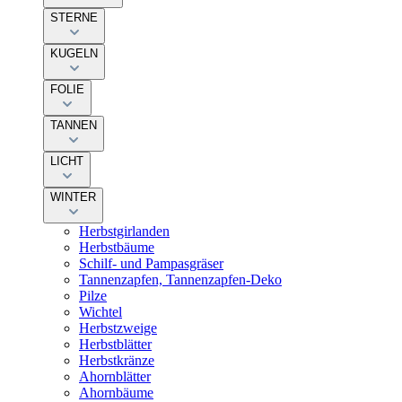
STERNE
KUGELN
FOLIE
TANNEN
LICHT
WINTER
Herbstgirlanden
Herbstbäume
Schilf- und Pampasgräser
Tannenzapfen, Tannenzapfen-Deko
Pilze
Wichtel
Herbstzweige
Herbstblätter
Herbstkränze
Ahornblätter
Ahornbäume