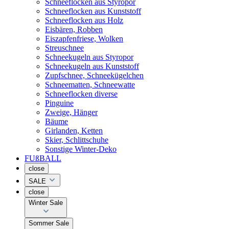
Schneeflocken aus Styropor
Schneeflocken aus Kunststoff
Schneeflocken aus Holz
Eisbären, Robben
Eiszapfenfriese, Wolken
Streuschnee
Schneekugeln aus Styropor
Schneekugeln aus Kunststoff
Zupfschnee, Schneekügelchen
Schneematten, Schneewatte
Schneeflocken diverse
Pinguine
Zweige, Hänger
Bäume
Girlanden, Ketten
Skier, Schlittschuhe
Sonstige Winter-Deko
FUßBALL
close
SALE
close
Winter Sale
Sommer Sale