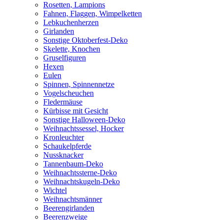
Rosetten, Lampions
Fahnen, Flaggen, Wimpelketten
Lebkuchenherzen
Girlanden
Sonstige Oktoberfest-Deko
Skelette, Knochen
Gruselfiguren
Hexen
Eulen
Spinnen, Spinnennetze
Vogelscheuchen
Fledermäuse
Kürbisse mit Gesicht
Sonstige Halloween-Deko
Weihnachtssessel, Hocker
Kronleuchter
Schaukelpferde
Nussknacker
Tannenbaum-Deko
Weihnachtssterne-Deko
Weihnachtskugeln-Deko
Wichtel
Weihnachtsmänner
Beerengirlanden
Beerenzweige