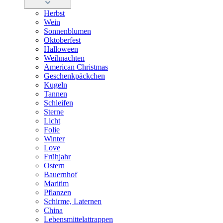
Herbst
Wein
Sonnenblumen
Oktoberfest
Halloween
Weihnachten
American Christmas
Geschenkpäckchen
Kugeln
Tannen
Schleifen
Sterne
Licht
Folie
Winter
Love
Frühjahr
Ostern
Bauernhof
Maritim
Pflanzen
Schirme, Laternen
China
Lebensmittelattrappen