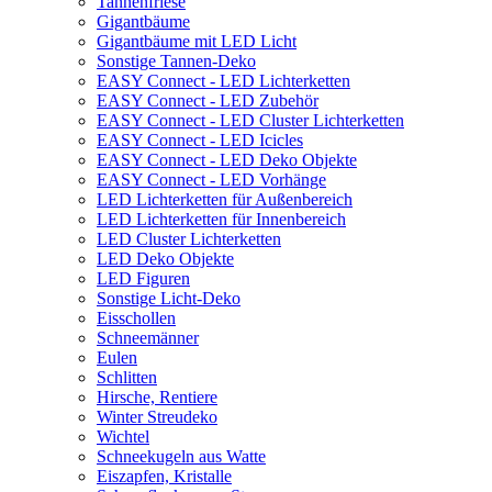
Tannenfriese
Gigantbäume
Gigantbäume mit LED Licht
Sonstige Tannen-Deko
EASY Connect - LED Lichterketten
EASY Connect - LED Zubehör
EASY Connect - LED Cluster Lichterketten
EASY Connect - LED Icicles
EASY Connect - LED Deko Objekte
EASY Connect - LED Vorhänge
LED Lichterketten für Außenbereich
LED Lichterketten für Innenbereich
LED Cluster Lichterketten
LED Deko Objekte
LED Figuren
Sonstige Licht-Deko
Eisschollen
Schneemänner
Eulen
Schlitten
Hirsche, Rentiere
Winter Streudeko
Wichtel
Schneekugeln aus Watte
Eiszapfen, Kristalle