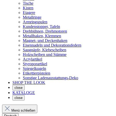
Tische
Kisten
Etagere
Metallringe
Armringspulen
Kundenstopper, Tafeln
Drehbühnen, Drehmotoren
Metallhaken, Klemmen
Magnet- und Deckenhaken
Eisennadeln und Dekorationsfedern
Saugnäpfe, Klebescheiben
Holzscheiben und Stämme
Acrylartikel
Styroporartikel
Spiegelkugeln
Etikettierpistolen
Sonstige Ladenausstattungs-Deko
SHOP THE LOOK
close
KATALOGE
close
Menü schließen
Deutsch