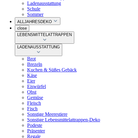
Ladenausstattung
Schule
Sommer
ALLJAHRESDEKO
close
LEBENSMITTELATTRAPPEN
LADENAUSSTATTUNG
Brot
Brezeln
Kuchen & Süßes Gebäck
Käse
Eier
Eiswürfel
Obst
Gemüse
Fleisch
Fisch
Sonstige Meerestiere
Sonstige Lebensmittelattrappen-Deko
Podeste
Präsenter
Regale