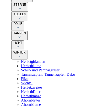
STERNE
KUGELN
FOLIE
TANNEN
LICHT
WINTER
Herbstgirlanden
Herbstbäume
Schilf- und Pampasgräser
Tannenzapfen, Tannenzapfen-Deko
Pilze
Wichtel
Herbstzweige
Herbstblätter
Herbstkränze
Ahornblätter
Ahornbäume