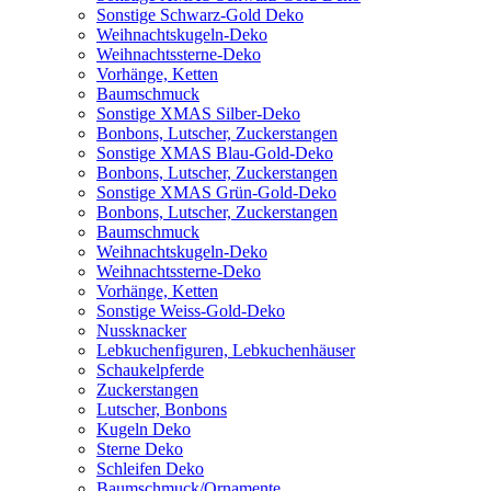
Sonstige Schwarz-Gold Deko
Weihnachtskugeln-Deko
Weihnachtssterne-Deko
Vorhänge, Ketten
Baumschmuck
Sonstige XMAS Silber-Deko
Bonbons, Lutscher, Zuckerstangen
Sonstige XMAS Blau-Gold-Deko
Bonbons, Lutscher, Zuckerstangen
Sonstige XMAS Grün-Gold-Deko
Bonbons, Lutscher, Zuckerstangen
Baumschmuck
Weihnachtskugeln-Deko
Weihnachtssterne-Deko
Vorhänge, Ketten
Sonstige Weiss-Gold-Deko
Nussknacker
Lebkuchenfiguren, Lebkuchenhäuser
Schaukelpferde
Zuckerstangen
Lutscher, Bonbons
Kugeln Deko
Sterne Deko
Schleifen Deko
Baumschmuck/Ornamente