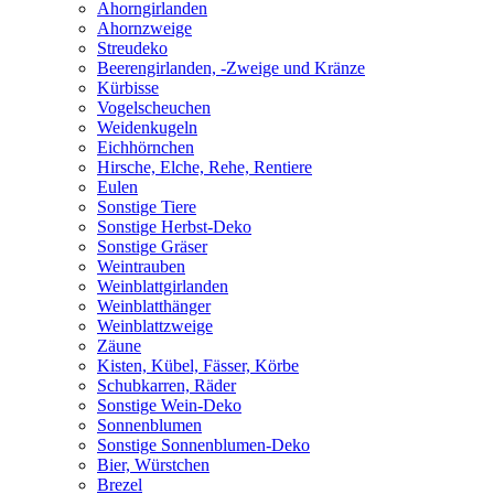
Ahorngirlanden
Ahornzweige
Streudeko
Beerengirlanden, -Zweige und Kränze
Kürbisse
Vogelscheuchen
Weidenkugeln
Eichhörnchen
Hirsche, Elche, Rehe, Rentiere
Eulen
Sonstige Tiere
Sonstige Herbst-Deko
Sonstige Gräser
Weintrauben
Weinblattgirlanden
Weinblatthänger
Weinblattzweige
Zäune
Kisten, Kübel, Fässer, Körbe
Schubkarren, Räder
Sonstige Wein-Deko
Sonnenblumen
Sonstige Sonnenblumen-Deko
Bier, Würstchen
Brezel