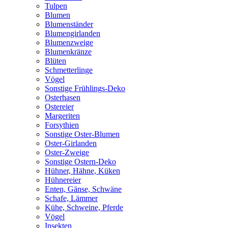
Tulpen
Blumen
Blumenständer
Blumengirlanden
Blumenzweige
Blumenkränze
Blüten
Schmetterlinge
Vögel
Sonstige Frühlings-Deko
Osterhasen
Ostereier
Margeriten
Forsythien
Sonstige Oster-Blumen
Oster-Girlanden
Oster-Zweige
Sonstige Ostern-Deko
Hühner, Hähne, Küken
Hühnereier
Enten, Gänse, Schwäne
Schafe, Lämmer
Kühe, Schweine, Pferde
Vögel
Insekten