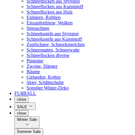
Schneeflocken aus Styropor
Schneeflocken aus Kunststoff
Schneeflocken aus Holz
Eisbären, Robben
Eiszapfenfriese, Wolken
Streuschnee
Schneekugeln aus Styropor
Schneekugeln aus Kunststoff
Zupfschnee, Schneekügelchen
Schneematten, Schneewatte
Schneeflocken diverse
Pinguine
Zweige, Hänger
Bäume
Girlanden, Ketten
Skier, Schlittschuhe
Sonstige Winter-Deko
FUßBALL
close
SALE
close
Winter Sale
Sommer Sale