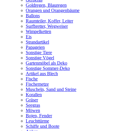
Goldregen, Blauregen
Orangen und Orangenbäume
Ballons
Raumteiler, Koffer, Leiter
Surfbretter, Wegweiser
Wimpelketten
Eis
Strandartikel
Papageien
Sonstige Tiere
Sonstige Vögel
Gartenmöbel als Deko
Sonstige Sommer-Deko
Artikel aus Blech
Fische
Fischernetze
Muscheln, Sand und Steine
Korallen
Gräser
Seegras
Möwen
Bojen, Fender
Leuchttürme
Schiffe und Boote