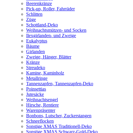
Beerenkränze
Pick-up, Roller, Fahrräder
Schlitten
Züge
Schottland-Deko
Weihnachtsmützen- und Socken
Ilexgirlanden- und Zweige
Eukalyptus
Bäume
Girlanden
Zweige, Hänger, Blätter
Kränze
Streudeko
Kamine, Kaminholz
Metallringe
Tannenzapfen, Tannenzapfen-Deko
Poinsettias
Jutesäcke
Weihnachtsengel
Hirsche, Rentiere
Warenpräsenter
Bonbons, Lutscher, Zuckerstangen
Schneeflocken
Sonstige XMAS Traditionell-Deko
Sonstige XMAS Schwarz-Gold-Deko