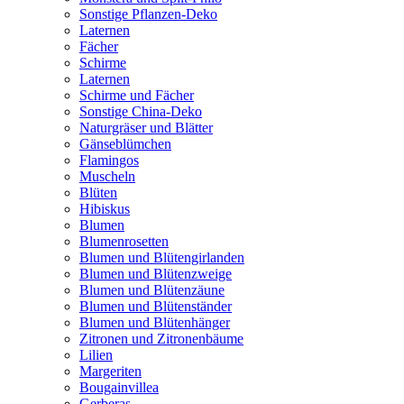
Sonstige Pflanzen-Deko
Laternen
Fächer
Schirme
Laternen
Schirme und Fächer
Sonstige China-Deko
Naturgräser und Blätter
Gänseblümchen
Flamingos
Muscheln
Blüten
Hibiskus
Blumen
Blumenrosetten
Blumen und Blütengirlanden
Blumen und Blütenzweige
Blumen und Blütenzäune
Blumen und Blütenständer
Blumen und Blütenhänger
Zitronen und Zitronenbäume
Lilien
Margeriten
Bougainvillea
Gerberas