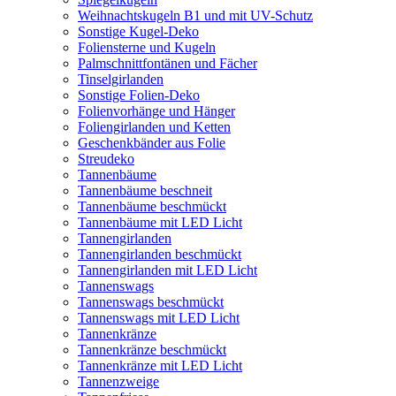
Weihnachtskugeln B1 und mit UV-Schutz
Sonstige Kugel-Deko
Foliensterne und Kugeln
Palmschnittfontänen und Fächer
Tinselgirlanden
Sonstige Folien-Deko
Folienvorhänge und Hänger
Foliengirlanden und Ketten
Geschenkbänder aus Folie
Streudeko
Tannenbäume
Tannenbäume beschneit
Tannenbäume beschmückt
Tannenbäume mit LED Licht
Tannengirlanden
Tannengirlanden beschmückt
Tannengirlanden mit LED Licht
Tannenswags
Tannenswags beschmückt
Tannenswags mit LED Licht
Tannenkränze
Tannenkränze beschmückt
Tannenkränze mit LED Licht
Tannenzweige