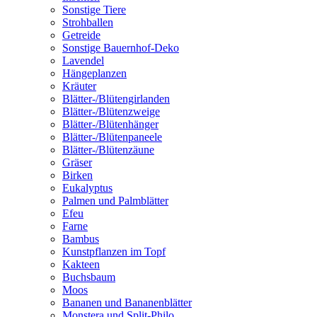
Sonstige Tiere
Strohballen
Getreide
Sonstige Bauernhof-Deko
Lavendel
Hängeplanzen
Kräuter
Blätter-/Blütengirlanden
Blätter-/Blütenzweige
Blätter-/Blütenhänger
Blätter-/Blütenpaneele
Blätter-/Blütenzäune
Gräser
Birken
Eukalyptus
Palmen und Palmblätter
Efeu
Farne
Bambus
Kunstpflanzen im Topf
Kakteen
Buchsbaum
Moos
Bananen und Bananenblätter
Monstera und Split-Philo