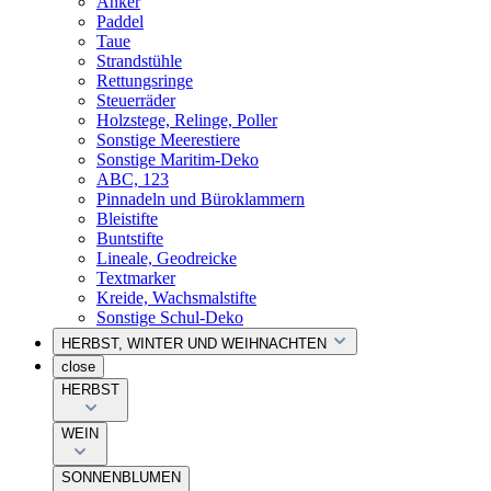
Anker
Paddel
Taue
Strandstühle
Rettungsringe
Steuerräder
Holzstege, Relinge, Poller
Sonstige Meerestiere
Sonstige Maritim-Deko
ABC, 123
Pinnadeln und Büroklammern
Bleistifte
Buntstifte
Lineale, Geodreicke
Textmarker
Kreide, Wachsmalstifte
Sonstige Schul-Deko
HERBST, WINTER UND WEIHNACHTEN
close
HERBST
WEIN
SONNENBLUMEN