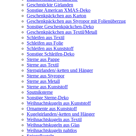
Geschmückte Girlanden
Sonstige American XMAS-Deko
Geschenkpäckchen aus Karton
Geschenkpäckchen aus Styropor mit Folienüberzug
Sonstige Geschenkpäckchen-Deko
Geschenkpäckchen aus Textil/Metall
Schleifen aus Textil
Schleifen aus Folie
Schleifen aus Kunststoff
Sonstige Schleifen-Deko
Sterne aus Pappe
Sterne aus Textil
Sterngirlanden/-ketten und Hänger
Sterne aus Styropor
Sterne aus Metall
Sterne aus Kunststoff
Sputniksterne
Sonstige Sterne-Deko
Weihnachtskugeln aus Kunststoff
Ornamente aus Kunststoff
Kugelgirlanden/-ketten und Hänger
Weihnachtskugeln aus Textil
Weihnachtskugeln aus Glas
Weihnachtskugeln nahtlos
Spiegelkugeln