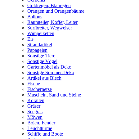
Goldregen, Blauregen
Orangen und Orangenbäume
Ballons
Raumteiler, Koffer, Leiter
Surfbretter, Wegweiser
Wimpelketten
Eis
Strandartikel
Papageien
Sonstige Tiere
Sonstige Vögel
Gartenmöbel als Deko
Sonstige Sommer-Deko
Artikel aus Blech
Fische
Fischernetze
Muscheln, Sand und Steine
Korallen
Gräser
Seegras
Möwen
Bojen, Fender
Leuchttürme
Schiffe und Boote