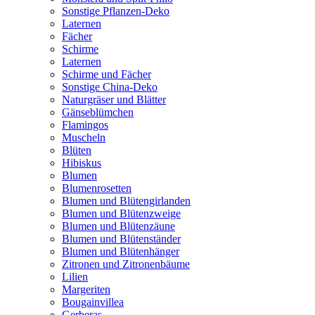
Sonstige Pflanzen-Deko
Laternen
Fächer
Schirme
Laternen
Schirme und Fächer
Sonstige China-Deko
Naturgräser und Blätter
Gänseblümchen
Flamingos
Muscheln
Blüten
Hibiskus
Blumen
Blumenrosetten
Blumen und Blütengirlanden
Blumen und Blütenzweige
Blumen und Blütenzäune
Blumen und Blütenständer
Blumen und Blütenhänger
Zitronen und Zitronenbäume
Lilien
Margeriten
Bougainvillea
Gerberas