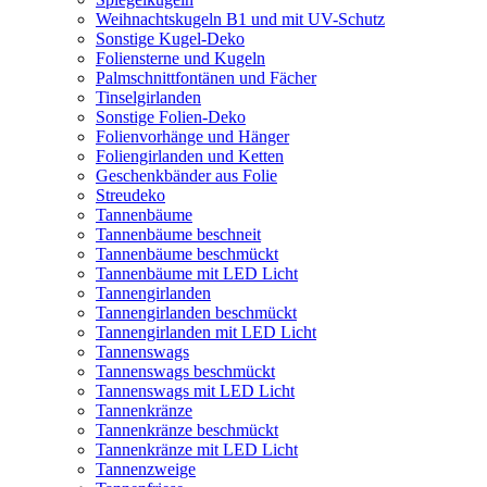
Weihnachtskugeln B1 und mit UV-Schutz
Sonstige Kugel-Deko
Foliensterne und Kugeln
Palmschnittfontänen und Fächer
Tinselgirlanden
Sonstige Folien-Deko
Folienvorhänge und Hänger
Foliengirlanden und Ketten
Geschenkbänder aus Folie
Streudeko
Tannenbäume
Tannenbäume beschneit
Tannenbäume beschmückt
Tannenbäume mit LED Licht
Tannengirlanden
Tannengirlanden beschmückt
Tannengirlanden mit LED Licht
Tannenswags
Tannenswags beschmückt
Tannenswags mit LED Licht
Tannenkränze
Tannenkränze beschmückt
Tannenkränze mit LED Licht
Tannenzweige