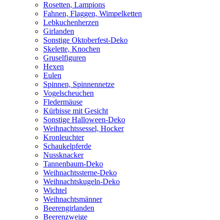
Rosetten, Lampions
Fahnen, Flaggen, Wimpelketten
Lebkuchenherzen
Girlanden
Sonstige Oktoberfest-Deko
Skelette, Knochen
Gruselfiguren
Hexen
Eulen
Spinnen, Spinnennetze
Vogelscheuchen
Fledermäuse
Kürbisse mit Gesicht
Sonstige Halloween-Deko
Weihnachtssessel, Hocker
Kronleuchter
Schaukelpferde
Nussknacker
Tannenbaum-Deko
Weihnachtssterne-Deko
Weihnachtskugeln-Deko
Wichtel
Weihnachtsmänner
Beerengirlanden
Beerenzweige