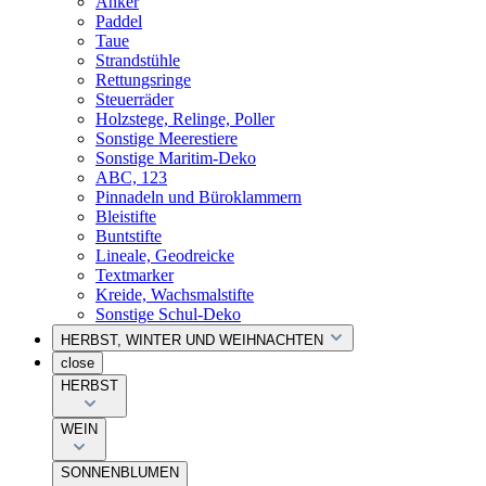
Anker
Paddel
Taue
Strandstühle
Rettungsringe
Steuerräder
Holzstege, Relinge, Poller
Sonstige Meerestiere
Sonstige Maritim-Deko
ABC, 123
Pinnadeln und Büroklammern
Bleistifte
Buntstifte
Lineale, Geodreicke
Textmarker
Kreide, Wachsmalstifte
Sonstige Schul-Deko
HERBST, WINTER UND WEIHNACHTEN
close
HERBST
WEIN
SONNENBLUMEN