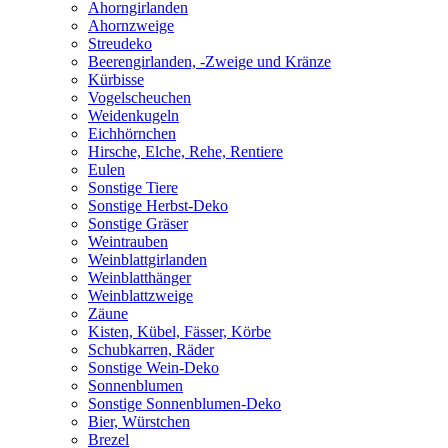
Ahorngirlanden
Ahornzweige
Streudeko
Beerengirlanden, -Zweige und Kränze
Kürbisse
Vogelscheuchen
Weidenkugeln
Eichhörnchen
Hirsche, Elche, Rehe, Rentiere
Eulen
Sonstige Tiere
Sonstige Herbst-Deko
Sonstige Gräser
Weintrauben
Weinblattgirlanden
Weinblatthänger
Weinblattzweige
Zäune
Kisten, Kübel, Fässer, Körbe
Schubkarren, Räder
Sonstige Wein-Deko
Sonnenblumen
Sonstige Sonnenblumen-Deko
Bier, Würstchen
Brezel