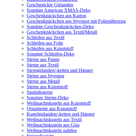
Geschmückte Girlanden
Sonstige American XMAS-Deko
Geschenkpäckchen aus Karton
Geschenkpäckchen aus Styropor mit Folienüberzug
Sonstige Geschenkpäckchen-Deko
Geschenkpäckchen aus Textil/Metall
Schleifen aus Textil
Schleifen aus Folie
Schleifen aus Kunststoff
Sonstige Schleifen-Deko
Sterne aus Pappe
Sterne aus Textil
Sterngirlanden/-ketten und Hänger
Sterne aus Styropor
Sterne aus Metall
Sterne aus Kunststoff
Sputniksterne
Sonstige Sterne-Deko
Weihnachtskugeln aus Kunststoff
Ornamente aus Kunststoff
Kugelgirlanden/-ketten und Hänger
Weihnachtskugeln aus Textil
Weihnachtskugeln aus Glas
Weihnachtskugeln nahtlos
Spiegelkugeln