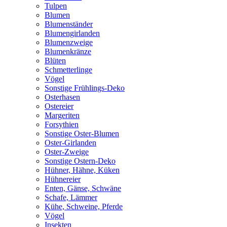
Tulpen
Blumen
Blumenständer
Blumengirlanden
Blumenzweige
Blumenkränze
Blüten
Schmetterlinge
Vögel
Sonstige Frühlings-Deko
Osterhasen
Ostereier
Margeriten
Forsythien
Sonstige Oster-Blumen
Oster-Girlanden
Oster-Zweige
Sonstige Ostern-Deko
Hühner, Hähne, Küken
Hühnereier
Enten, Gänse, Schwäne
Schafe, Lämmer
Kühe, Schweine, Pferde
Vögel
Insekten