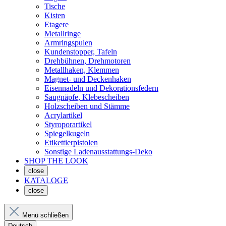
Tische
Kisten
Etagere
Metallringe
Armringspulen
Kundenstopper, Tafeln
Drehbühnen, Drehmotoren
Metallhaken, Klemmen
Magnet- und Deckenhaken
Eisennadeln und Dekorationsfedern
Saugnäpfe, Klebescheiben
Holzscheiben und Stämme
Acrylartikel
Styroporartikel
Spiegelkugeln
Etikettierpistolen
Sonstige Ladenausstattungs-Deko
SHOP THE LOOK
close
KATALOGE
close
Menü schließen
Deutsch