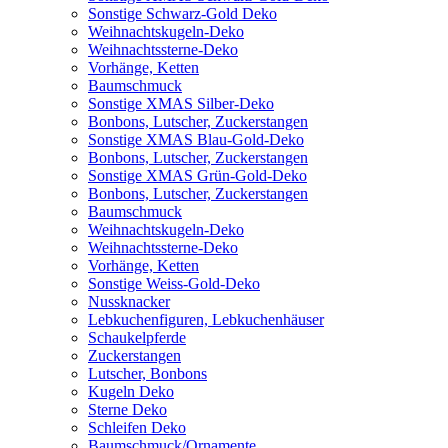
Sonstige Schwarz-Gold Deko
Weihnachtskugeln-Deko
Weihnachtssterne-Deko
Vorhänge, Ketten
Baumschmuck
Sonstige XMAS Silber-Deko
Bonbons, Lutscher, Zuckerstangen
Sonstige XMAS Blau-Gold-Deko
Bonbons, Lutscher, Zuckerstangen
Sonstige XMAS Grün-Gold-Deko
Bonbons, Lutscher, Zuckerstangen
Baumschmuck
Weihnachtskugeln-Deko
Weihnachtssterne-Deko
Vorhänge, Ketten
Sonstige Weiss-Gold-Deko
Nussknacker
Lebkuchenfiguren, Lebkuchenhäuser
Schaukelpferde
Zuckerstangen
Lutscher, Bonbons
Kugeln Deko
Sterne Deko
Schleifen Deko
Baumschmuck/Ornamente