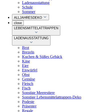
Ladenausstattung
Schule
Sommer
ALLJAHRESDEKO
close
LEBENSMITTELATTRAPPEN
LADENAUSSTATTUNG
Brot
Brezeln
Kuchen & Süßes Gebäck
Käse
Eier
Eiswürfel
Obst
Gemüse
Fleisch
Fisch
Sonstige Meerestiere
Sonstige Lebensmittelattrappen-Deko
Podeste
Präsenter
Regale