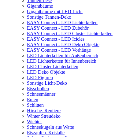
Tannenfriese
Gigantbäume
Gigantbäume mit LED Licht
Sonstige Tannen-Deko
EASY Connect - LED Lichterketten
EASY Connect - LED Zubehör
EASY Connect - LED Cluster Lichterketten
EASY Connect - LED Icicles
EASY Connect - LED Deko Objekte
EASY Connect - LED Vorhänge
LED Lichterketten für Außenbereich
LED Lichterketten für Innenbereich
LED Cluster Lichterketten
LED Deko Objekte
LED Figuren
Sonstige Licht-Deko
Eisschollen
Schneemänner
Eulen
Schlitten
Hirsche, Rentiere
Winter Streudeko
Wichtel
Schneekugeln aus Watte
Eiszapfen, Kristalle