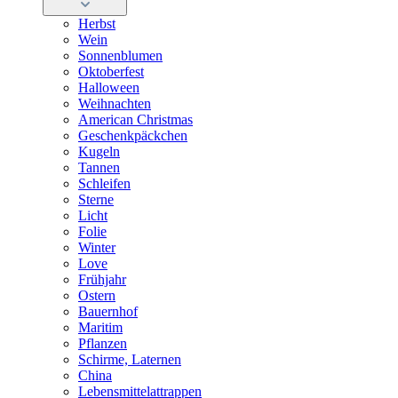
Herbst
Wein
Sonnenblumen
Oktoberfest
Halloween
Weihnachten
American Christmas
Geschenkpäckchen
Kugeln
Tannen
Schleifen
Sterne
Licht
Folie
Winter
Love
Frühjahr
Ostern
Bauernhof
Maritim
Pflanzen
Schirme, Laternen
China
Lebensmittelattrappen