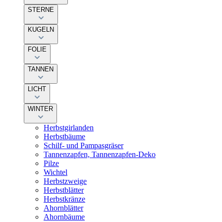
STERNE
KUGELN
FOLIE
TANNEN
LICHT
WINTER
Herbstgirlanden
Herbstbäume
Schilf- und Pampasgräser
Tannenzapfen, Tannenzapfen-Deko
Pilze
Wichtel
Herbstzweige
Herbstblätter
Herbstkränze
Ahornblätter
Ahornbäume