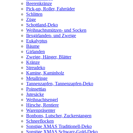
Beerenkränze
Pick-up, Roller, Fahrräder
Schlitten
Züge
Schottland-Deko
Weihnachtsmützen- und Socken
Ilexgirlanden- und Zweige
Eukalyptus
Bäume
Girlanden
Zweige, Hänger, Blätter
Kränze
Streudeko
Kamine, Kaminholz
Metallringe
Tannenzapfen, Tannenzapfen-Deko
Poinsettias
Jutesäcke
Weihnachtsengel
Hirsche, Rentiere
Warenpräsenter
Bonbons, Lutscher, Zuckerstangen
Schneeflocken
Sonstige XMAS Traditionell-Deko
Sonstige XMAS Schwarz-Gold-Deko