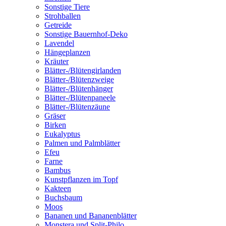
Sonstige Tiere
Strohballen
Getreide
Sonstige Bauernhof-Deko
Lavendel
Hängeplanzen
Kräuter
Blätter-/Blütengirlanden
Blätter-/Blütenzweige
Blätter-/Blütenhänger
Blätter-/Blütenpaneele
Blätter-/Blütenzäune
Gräser
Birken
Eukalyptus
Palmen und Palmblätter
Efeu
Farne
Bambus
Kunstpflanzen im Topf
Kakteen
Buchsbaum
Moos
Bananen und Bananenblätter
Monstera und Split-Philo