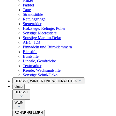
Anker
Paddel
Taue
Strandstühle
Rettungsringe
Steuerräder
Holzstege, Relinge, Poller
Sonstige Meerestiere
Sonstige Maritim-Deko
ABC, 123
Pinnadeln und Büroklammern
Bleistifte
Buntstifte
Lineale, Geodreicke
Textmarker
Kreide, Wachsmalstifte
Sonstige Schul-Deko
HERBST, WINTER UND WEIHNACHTEN
close
HERBST
WEIN
SONNENBLUMEN