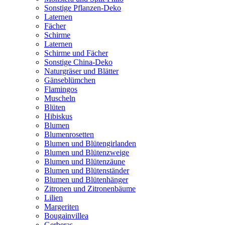
Sonstige Pflanzen-Deko
Laternen
Fächer
Schirme
Laternen
Schirme und Fächer
Sonstige China-Deko
Naturgräser und Blätter
Gänseblümchen
Flamingos
Muscheln
Blüten
Hibiskus
Blumen
Blumenrosetten
Blumen und Blütengirlanden
Blumen und Blütenzweige
Blumen und Blütenzäune
Blumen und Blütenständer
Blumen und Blütenhänger
Zitronen und Zitronenbäume
Lilien
Margeriten
Bougainvillea
Gerberas