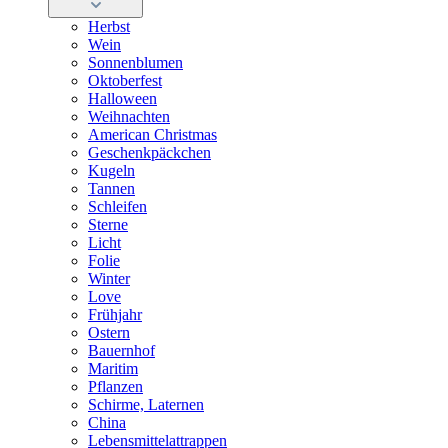
Herbst
Wein
Sonnenblumen
Oktoberfest
Halloween
Weihnachten
American Christmas
Geschenkpäckchen
Kugeln
Tannen
Schleifen
Sterne
Licht
Folie
Winter
Love
Frühjahr
Ostern
Bauernhof
Maritim
Pflanzen
Schirme, Laternen
China
Lebensmittelattrappen