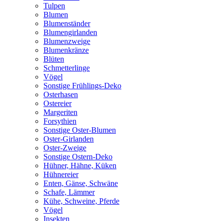
Tulpen
Blumen
Blumenständer
Blumengirlanden
Blumenzweige
Blumenkränze
Blüten
Schmetterlinge
Vögel
Sonstige Frühlings-Deko
Osterhasen
Ostereier
Margeriten
Forsythien
Sonstige Oster-Blumen
Oster-Girlanden
Oster-Zweige
Sonstige Ostern-Deko
Hühner, Hähne, Küken
Hühnereier
Enten, Gänse, Schwäne
Schafe, Lämmer
Kühe, Schweine, Pferde
Vögel
Insekten