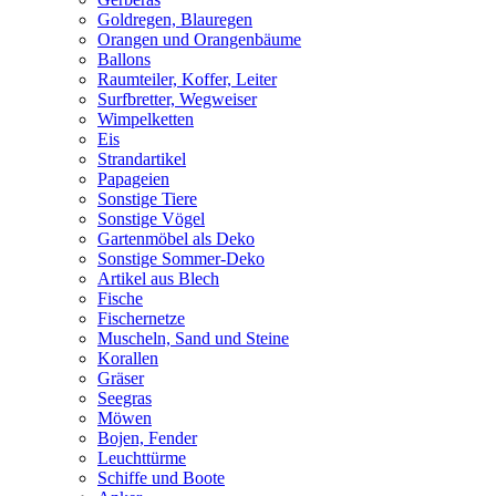
Goldregen, Blauregen
Orangen und Orangenbäume
Ballons
Raumteiler, Koffer, Leiter
Surfbretter, Wegweiser
Wimpelketten
Eis
Strandartikel
Papageien
Sonstige Tiere
Sonstige Vögel
Gartenmöbel als Deko
Sonstige Sommer-Deko
Artikel aus Blech
Fische
Fischernetze
Muscheln, Sand und Steine
Korallen
Gräser
Seegras
Möwen
Bojen, Fender
Leuchttürme
Schiffe und Boote