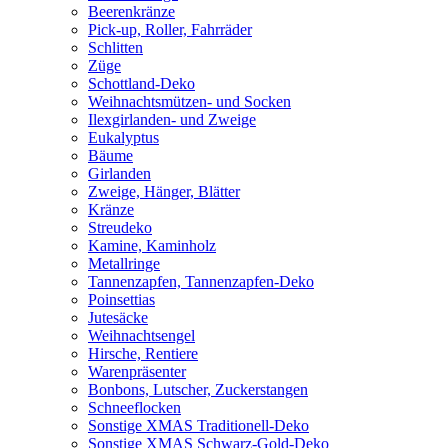
Beerenkränze
Pick-up, Roller, Fahrräder
Schlitten
Züge
Schottland-Deko
Weihnachtsmützen- und Socken
Ilexgirlanden- und Zweige
Eukalyptus
Bäume
Girlanden
Zweige, Hänger, Blätter
Kränze
Streudeko
Kamine, Kaminholz
Metallringe
Tannenzapfen, Tannenzapfen-Deko
Poinsettias
Jutesäcke
Weihnachtsengel
Hirsche, Rentiere
Warenpräsenter
Bonbons, Lutscher, Zuckerstangen
Schneeflocken
Sonstige XMAS Traditionell-Deko
Sonstige XMAS Schwarz-Gold-Deko