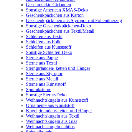
Geschmückte Girlanden
Sonstige American XMAS-Deko
Geschenkpäckchen aus Karton
Geschenkpäckchen aus Styropor mit Folienüberzug
Sonstige Geschenkpäckchen-Deko
Geschenkpäckchen aus Textil/Metall
Schleifen aus Textil
Schleifen aus Folie
Schleifen aus Kunststoff
Sonstige Schleifen-Deko
Sterne aus Pappe
Sterne aus Textil
Sterngirlanden/-ketten und Hänger
Sterne aus Styropor
Sterne aus Metall
Sterne aus Kunststoff
Sputniksterne
Sonstige Sterne-Deko
Weihnachtskugeln aus Kunststoff
Ornamente aus Kunststoff
Kugelgirlanden/-ketten und Hänger
Weihnachtskugeln aus Textil
Weihnachtskugeln aus Glas
Weihnachtskugeln nahtlos
Spiegelkugeln