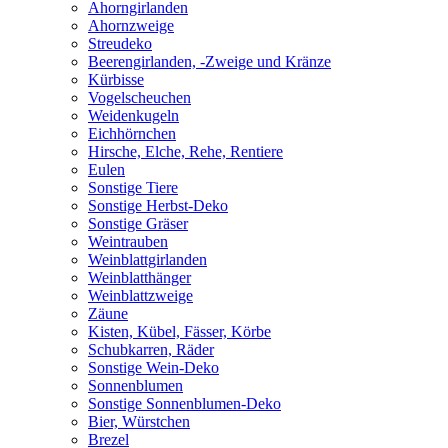
Ahorngirlanden
Ahornzweige
Streudeko
Beerengirlanden, -Zweige und Kränze
Kürbisse
Vogelscheuchen
Weidenkugeln
Eichhörnchen
Hirsche, Elche, Rehe, Rentiere
Eulen
Sonstige Tiere
Sonstige Herbst-Deko
Sonstige Gräser
Weintrauben
Weinblattgirlanden
Weinblatthänger
Weinblattzweige
Zäune
Kisten, Kübel, Fässer, Körbe
Schubkarren, Räder
Sonstige Wein-Deko
Sonnenblumen
Sonstige Sonnenblumen-Deko
Bier, Würstchen
Brezel