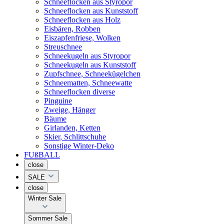
Schneeflocken aus Styropor
Schneeflocken aus Kunststoff
Schneeflocken aus Holz
Eisbären, Robben
Eiszapfenfriese, Wolken
Streuschnee
Schneekugeln aus Styropor
Schneekugeln aus Kunststoff
Zupfschnee, Schneekügelchen
Schneematten, Schneewatte
Schneeflocken diverse
Pinguine
Zweige, Hänger
Bäume
Girlanden, Ketten
Skier, Schlittschuhe
Sonstige Winter-Deko
FUßBALL
close
SALE
close
Winter Sale
Sommer Sale