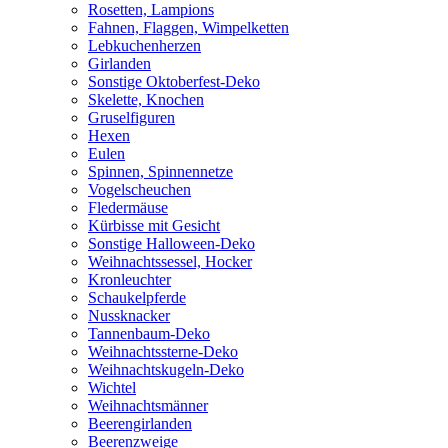
Rosetten, Lampions
Fahnen, Flaggen, Wimpelketten
Lebkuchenherzen
Girlanden
Sonstige Oktoberfest-Deko
Skelette, Knochen
Gruselfiguren
Hexen
Eulen
Spinnen, Spinnennetze
Vogelscheuchen
Fledermäuse
Kürbisse mit Gesicht
Sonstige Halloween-Deko
Weihnachtssessel, Hocker
Kronleuchter
Schaukelpferde
Nussknacker
Tannenbaum-Deko
Weihnachtssterne-Deko
Weihnachtskugeln-Deko
Wichtel
Weihnachtsmänner
Beerengirlanden
Beerenzweige