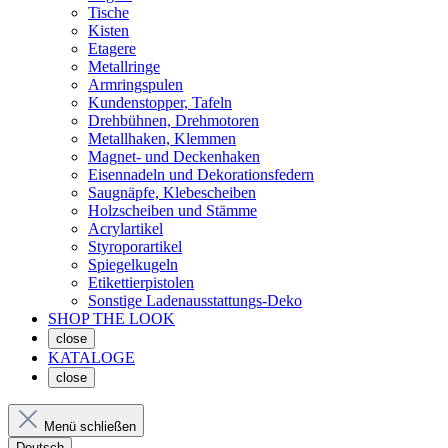
Tische
Kisten
Etagere
Metallringe
Armringspulen
Kundenstopper, Tafeln
Drehbühnen, Drehmotoren
Metallhaken, Klemmen
Magnet- und Deckenhaken
Eisennadeln und Dekorationsfedern
Saugnäpfe, Klebescheiben
Holzscheiben und Stämme
Acrylartikel
Styroporartikel
Spiegelkugeln
Etikettierpistolen
Sonstige Ladenausstattungs-Deko
SHOP THE LOOK
close
KATALOGE
close
Menü schließen
Deutsch