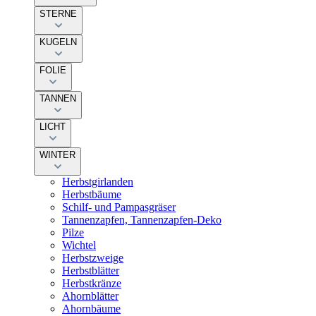
STERNE
KUGELN
FOLIE
TANNEN
LICHT
WINTER
Herbstgirlanden
Herbstbäume
Schilf- und Pampasgräser
Tannenzapfen, Tannenzapfen-Deko
Pilze
Wichtel
Herbstzweige
Herbstblätter
Herbstkränze
Ahornblätter
Ahornbäume