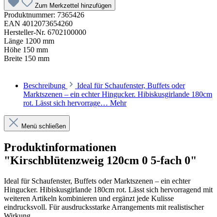
Zum Merkzettel hinzufügen
Produktnummer:
7365426
EAN
4012073654260
Hersteller-Nr.
6702100000
Länge
1200 mm
Höhe
150 mm
Breite
150 mm
Beschreibung
Ideal für Schaufenster, Buffets oder
Marktszenen – ein echter Hingucker. Hibiskusgirlande 180cm
rot. Lässt sich hervorrage…
Mehr
Menü schließen
Produktinformationen
"Kirschblütenzweig 120cm 0 5-fach 0"
Ideal für Schaufenster, Buffets oder Marktszenen – ein echter
Hingucker. Hibiskusgirlande 180cm rot. Lässt sich hervorragend mit
weiteren Artikeln kombinieren und ergänzt jede Kulisse
eindrucksvoll. Für ausdrucksstarke Arrangements mit realistischer
Wirkung.