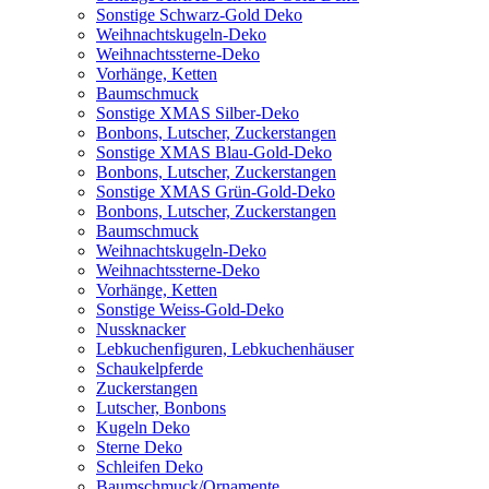
Sonstige Schwarz-Gold Deko
Weihnachtskugeln-Deko
Weihnachtssterne-Deko
Vorhänge, Ketten
Baumschmuck
Sonstige XMAS Silber-Deko
Bonbons, Lutscher, Zuckerstangen
Sonstige XMAS Blau-Gold-Deko
Bonbons, Lutscher, Zuckerstangen
Sonstige XMAS Grün-Gold-Deko
Bonbons, Lutscher, Zuckerstangen
Baumschmuck
Weihnachtskugeln-Deko
Weihnachtssterne-Deko
Vorhänge, Ketten
Sonstige Weiss-Gold-Deko
Nussknacker
Lebkuchenfiguren, Lebkuchenhäuser
Schaukelpferde
Zuckerstangen
Lutscher, Bonbons
Kugeln Deko
Sterne Deko
Schleifen Deko
Baumschmuck/Ornamente