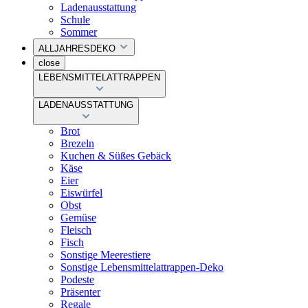
Ladenausstattung
Schule
Sommer
ALLJAHRESDEKO
close
LEBENSMITTELATTRAPPEN
LADENAUSSTATTUNG
Brot
Brezeln
Kuchen & Süßes Gebäck
Käse
Eier
Eiswürfel
Obst
Gemüse
Fleisch
Fisch
Sonstige Meerestiere
Sonstige Lebensmittelattrappen-Deko
Podeste
Präsenter
Regale