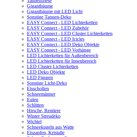
Tannenfriese
Gigantbäume
Gigantbäume mit LED Licht
Sonstige Tannen-Deko
EASY Connect - LED Lichterketten
EASY Connect - LED Zubehör
EASY Connect - LED Cluster Lichterketten
EASY Connect - LED Icicles
EASY Connect - LED Deko Objekte
EASY Connect - LED Vorhänge
LED Lichterketten für Außenbereich
LED Lichterketten für Innenbereich
LED Cluster Lichterketten
LED Deko Objekte
LED Figuren
Sonstige Licht-Deko
Eisschollen
Schneemänner
Eulen
Schlitten
Hirsche, Rentiere
Winter Streudeko
Wichtel
Schneekugeln aus Watte
Eiszapfen, Kristalle