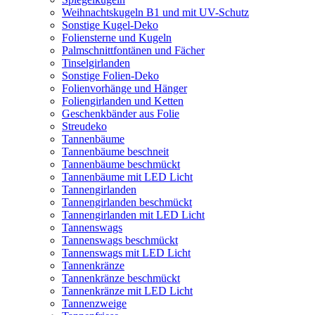
Weihnachtskugeln B1 und mit UV-Schutz
Sonstige Kugel-Deko
Foliensterne und Kugeln
Palmschnittfontänen und Fächer
Tinselgirlanden
Sonstige Folien-Deko
Folienvorhänge und Hänger
Foliengirlanden und Ketten
Geschenkbänder aus Folie
Streudeko
Tannenbäume
Tannenbäume beschneit
Tannenbäume beschmückt
Tannenbäume mit LED Licht
Tannengirlanden
Tannengirlanden beschmückt
Tannengirlanden mit LED Licht
Tannenswags
Tannenswags beschmückt
Tannenswags mit LED Licht
Tannenkränze
Tannenkränze beschmückt
Tannenkränze mit LED Licht
Tannenzweige