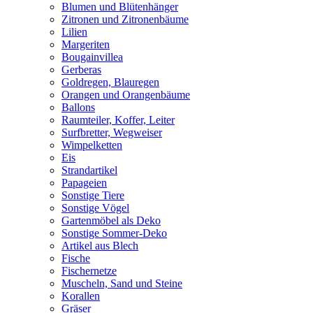
Blumen und Blütenhänger
Zitronen und Zitronenbäume
Lilien
Margeriten
Bougainvillea
Gerberas
Goldregen, Blauregen
Orangen und Orangenbäume
Ballons
Raumteiler, Koffer, Leiter
Surfbretter, Wegweiser
Wimpelketten
Eis
Strandartikel
Papageien
Sonstige Tiere
Sonstige Vögel
Gartenmöbel als Deko
Sonstige Sommer-Deko
Artikel aus Blech
Fische
Fischernetze
Muscheln, Sand und Steine
Korallen
Gräser