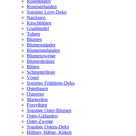
Rosenblüten
Rosengirlanden
Sonstige Love-Deko
Narzissen
Kirschblüten
Grasbündel
Tulpen
Blumen
Blumenständer
Blumengirlanden
Blumenzweige
Blumenkränze
Blüten
Schmetterlinge
Vögel
Sonstige Frühlings-Deko
Osterhasen
Ostereier
Margeriten
Forsythien
Sonstige Oster-Blumen
Oster-Girlanden
Oster-Zweige
Sonstige Ostern-Deko
Hühner, Hähne, Küken