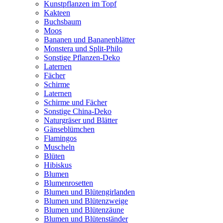
Kunstpflanzen im Topf
Kakteen
Buchsbaum
Moos
Bananen und Bananenblätter
Monstera und Split-Philo
Sonstige Pflanzen-Deko
Laternen
Fächer
Schirme
Laternen
Schirme und Fächer
Sonstige China-Deko
Naturgräser und Blätter
Gänseblümchen
Flamingos
Muscheln
Blüten
Hibiskus
Blumen
Blumenrosetten
Blumen und Blütengirlanden
Blumen und Blütenzweige
Blumen und Blütenzäune
Blumen und Blütenständer