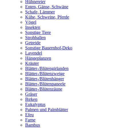
Hühnereier
Enten, Gänse, Schwäne
Schafe, Lämmer
Kühe, Schweine, Pferde
Vögel
Insekten
Sonstige Tiere
Strohballen
Getreide
Sonstige Bauernhof-Deko
Lavendel
Hängeplanzen
Kräuter
Blätter-/Blütengirlanden
Blätter-/Blütenzweige
Blätter-/Blütenhänger
Blätter-/Blütenpaneele
Blätter-/Blütenzäune
Gräser
Birken
Eukalyptus
Palmen und Palmblätter
Efeu
Farne
Bambus