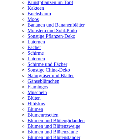
Kunstpflanzen im Topf
Kakteen
Buchsbaum
Moos
Bananen und Bananenblätter
Monstera und Split-Philo
Sonstige Pflanzen-Deko
Laternen
Fächer
Schirme
Laternen
Schirme und Fächer
Sonstige China-Deko
Naturgräser und Blätter
Gänseblümchen
Flamingos
Muscheln
Blüten
Hibiskus
Blumen
Blumenrosetten
Blumen und Blütengirlanden
Blumen und Blütenzweige
Blumen und Blütenzäune
Blumen und Blütenständer