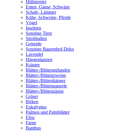
Hühnereier
Enten, Gänse, Schwäne
Schafe, Lämmer
Kühe, Schweine, Pferde
Vögel
Insekten
Sonstige Tiere
Strohballen
Getreide
Sonstige Bauernhof-Deko
Lavendel
Hängeplanzen
Kräuter
Blätter-/Blütengirlanden
Blätter-/Blütenzweige
Blätter-/Blütenhänger
Blätter-/Blütenpaneele
Blätter-/Blütenzäune
Gräser
Birken
Eukalyptus
Palmen und Palmblätter
Efeu
Farne
Bambus