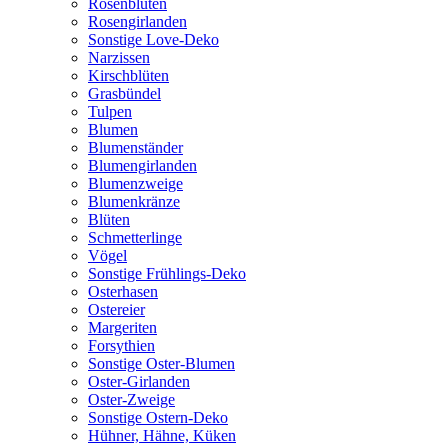
Rosenblüten
Rosengirlanden
Sonstige Love-Deko
Narzissen
Kirschblüten
Grasbündel
Tulpen
Blumen
Blumenständer
Blumengirlanden
Blumenzweige
Blumenkränze
Blüten
Schmetterlinge
Vögel
Sonstige Frühlings-Deko
Osterhasen
Ostereier
Margeriten
Forsythien
Sonstige Oster-Blumen
Oster-Girlanden
Oster-Zweige
Sonstige Ostern-Deko
Hühner, Hähne, Küken