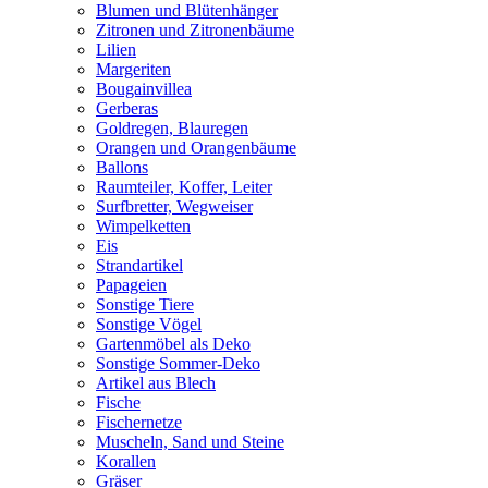
Blumen und Blütenhänger
Zitronen und Zitronenbäume
Lilien
Margeriten
Bougainvillea
Gerberas
Goldregen, Blauregen
Orangen und Orangenbäume
Ballons
Raumteiler, Koffer, Leiter
Surfbretter, Wegweiser
Wimpelketten
Eis
Strandartikel
Papageien
Sonstige Tiere
Sonstige Vögel
Gartenmöbel als Deko
Sonstige Sommer-Deko
Artikel aus Blech
Fische
Fischernetze
Muscheln, Sand und Steine
Korallen
Gräser