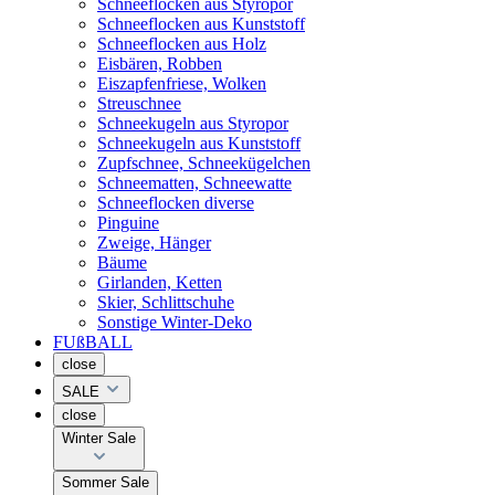
Schneeflocken aus Styropor
Schneeflocken aus Kunststoff
Schneeflocken aus Holz
Eisbären, Robben
Eiszapfenfriese, Wolken
Streuschnee
Schneekugeln aus Styropor
Schneekugeln aus Kunststoff
Zupfschnee, Schneekügelchen
Schneematten, Schneewatte
Schneeflocken diverse
Pinguine
Zweige, Hänger
Bäume
Girlanden, Ketten
Skier, Schlittschuhe
Sonstige Winter-Deko
FUßBALL
close
SALE
close
Winter Sale
Sommer Sale