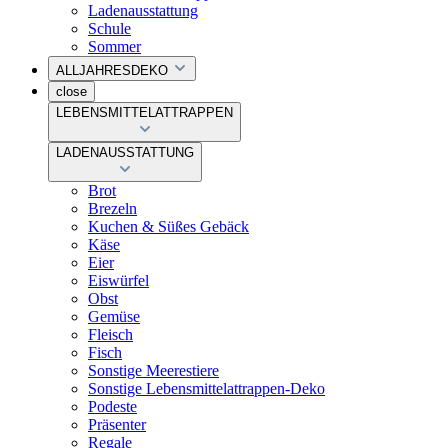
Ladenausstattung
Schule
Sommer
ALLJAHRESDEKO
close
LEBENSMITTELATTRAPPEN
LADENAUSSTATTUNG
Brot
Brezeln
Kuchen & Süßes Gebäck
Käse
Eier
Eiswürfel
Obst
Gemüse
Fleisch
Fisch
Sonstige Meerestiere
Sonstige Lebensmittelattrappen-Deko
Podeste
Präsenter
Regale