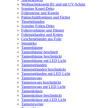
Weihnachtskugeln B1 und mit UV-Schutz
Sonstige Kugel-Deko
Foliensterne und Kugeln
Palmschnittfontänen und Fächer
Tinselgirlanden
Sonstige Folien-Deko
Folienvorhänge und Hänger
Foliengirlanden und Ketten
Geschenkbänder aus Folie
Streudeko
Tannenbäume
Tannenbäume beschneit
Tannenbäume beschmückt
Tannenbäume mit LED Licht
Tannengirlanden
Tannengirlanden beschmückt
Tannengirlanden mit LED Licht
Tannenswags
Tannenswags beschmückt
Tannenswags mit LED Licht
Tannenkränze
Tannenkränze beschmückt
Tannenkränze mit LED Licht
Tannenzweige