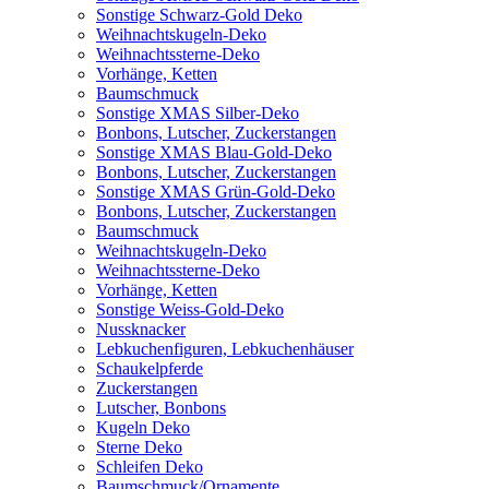
Sonstige Schwarz-Gold Deko
Weihnachtskugeln-Deko
Weihnachtssterne-Deko
Vorhänge, Ketten
Baumschmuck
Sonstige XMAS Silber-Deko
Bonbons, Lutscher, Zuckerstangen
Sonstige XMAS Blau-Gold-Deko
Bonbons, Lutscher, Zuckerstangen
Sonstige XMAS Grün-Gold-Deko
Bonbons, Lutscher, Zuckerstangen
Baumschmuck
Weihnachtskugeln-Deko
Weihnachtssterne-Deko
Vorhänge, Ketten
Sonstige Weiss-Gold-Deko
Nussknacker
Lebkuchenfiguren, Lebkuchenhäuser
Schaukelpferde
Zuckerstangen
Lutscher, Bonbons
Kugeln Deko
Sterne Deko
Schleifen Deko
Baumschmuck/Ornamente