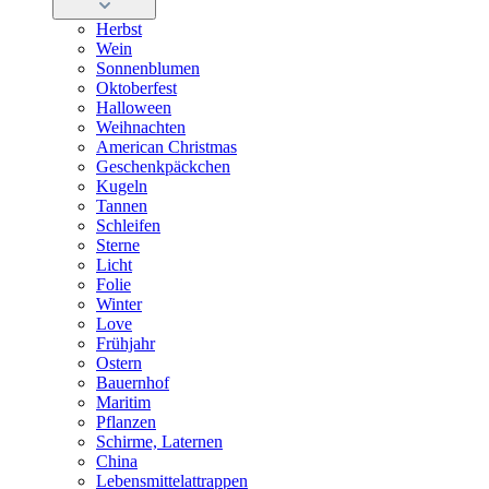
Herbst
Wein
Sonnenblumen
Oktoberfest
Halloween
Weihnachten
American Christmas
Geschenkpäckchen
Kugeln
Tannen
Schleifen
Sterne
Licht
Folie
Winter
Love
Frühjahr
Ostern
Bauernhof
Maritim
Pflanzen
Schirme, Laternen
China
Lebensmittelattrappen