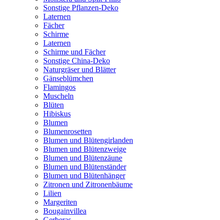
Sonstige Pflanzen-Deko
Laternen
Fächer
Schirme
Laternen
Schirme und Fächer
Sonstige China-Deko
Naturgräser und Blätter
Gänseblümchen
Flamingos
Muscheln
Blüten
Hibiskus
Blumen
Blumenrosetten
Blumen und Blütengirlanden
Blumen und Blütenzweige
Blumen und Blütenzäune
Blumen und Blütenständer
Blumen und Blütenhänger
Zitronen und Zitronenbäume
Lilien
Margeriten
Bougainvillea
Gerberas