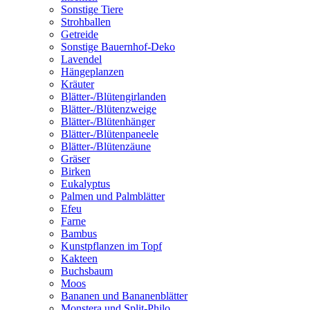
Sonstige Tiere
Strohballen
Getreide
Sonstige Bauernhof-Deko
Lavendel
Hängeplanzen
Kräuter
Blätter-/Blütengirlanden
Blätter-/Blütenzweige
Blätter-/Blütenhänger
Blätter-/Blütenpaneele
Blätter-/Blütenzäune
Gräser
Birken
Eukalyptus
Palmen und Palmblätter
Efeu
Farne
Bambus
Kunstpflanzen im Topf
Kakteen
Buchsbaum
Moos
Bananen und Bananenblätter
Monstera und Split-Philo