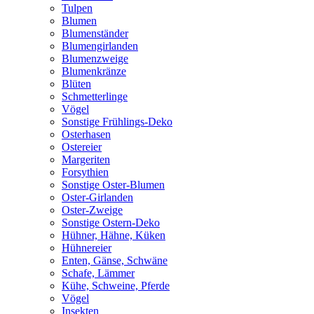
Tulpen
Blumen
Blumenständer
Blumengirlanden
Blumenzweige
Blumenkränze
Blüten
Schmetterlinge
Vögel
Sonstige Frühlings-Deko
Osterhasen
Ostereier
Margeriten
Forsythien
Sonstige Oster-Blumen
Oster-Girlanden
Oster-Zweige
Sonstige Ostern-Deko
Hühner, Hähne, Küken
Hühnereier
Enten, Gänse, Schwäne
Schafe, Lämmer
Kühe, Schweine, Pferde
Vögel
Insekten