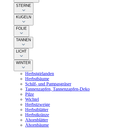
STERNE
KUGELN
FOLIE
TANNEN
LICHT
WINTER
Herbstgirlanden
Herbstbäume
Schilf- und Pampasgräser
Tannenzapfen, Tannenzapfen-Deko
Pilze
Wichtel
Herbstzweige
Herbstblätter
Herbstkränze
Ahornblätter
Ahornbäume