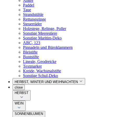
Anker
Paddel
Taue
Strandstühle
Rettungsringe
Steuerräder
Holzstege, Relinge, Poller
Sonstige Meerestiere
Sonstige Maritim-Deko
ABC, 123
Pinnadeln und Büroklammern
Bleistifte
Buntstifte
Lineale, Geodreicke
Textmarker
Kreide, Wachsmalstifte
Sonstige Schul-Deko
HERBST, WINTER UND WEIHNACHTEN
close
HERBST
WEIN
SONNENBLUMEN