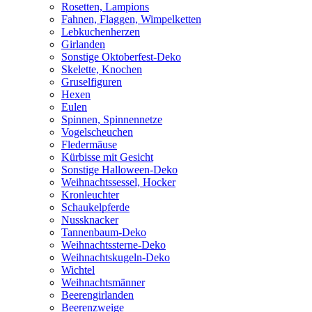
Rosetten, Lampions
Fahnen, Flaggen, Wimpelketten
Lebkuchenherzen
Girlanden
Sonstige Oktoberfest-Deko
Skelette, Knochen
Gruselfiguren
Hexen
Eulen
Spinnen, Spinnennetze
Vogelscheuchen
Fledermäuse
Kürbisse mit Gesicht
Sonstige Halloween-Deko
Weihnachtssessel, Hocker
Kronleuchter
Schaukelpferde
Nussknacker
Tannenbaum-Deko
Weihnachtssterne-Deko
Weihnachtskugeln-Deko
Wichtel
Weihnachtsmänner
Beerengirlanden
Beerenzweige