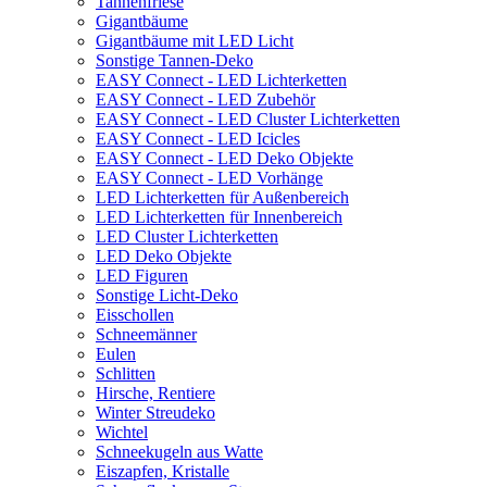
Tannenfriese
Gigantbäume
Gigantbäume mit LED Licht
Sonstige Tannen-Deko
EASY Connect - LED Lichterketten
EASY Connect - LED Zubehör
EASY Connect - LED Cluster Lichterketten
EASY Connect - LED Icicles
EASY Connect - LED Deko Objekte
EASY Connect - LED Vorhänge
LED Lichterketten für Außenbereich
LED Lichterketten für Innenbereich
LED Cluster Lichterketten
LED Deko Objekte
LED Figuren
Sonstige Licht-Deko
Eisschollen
Schneemänner
Eulen
Schlitten
Hirsche, Rentiere
Winter Streudeko
Wichtel
Schneekugeln aus Watte
Eiszapfen, Kristalle