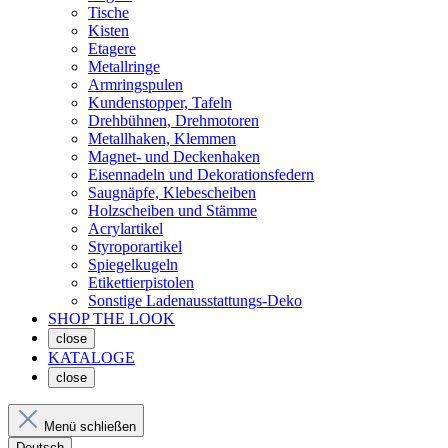
Tische
Kisten
Etagere
Metallringe
Armringspulen
Kundenstopper, Tafeln
Drehbühnen, Drehmotoren
Metallhaken, Klemmen
Magnet- und Deckenhaken
Eisennadeln und Dekorationsfedern
Saugnäpfe, Klebescheiben
Holzscheiben und Stämme
Acrylartikel
Styroporartikel
Spiegelkugeln
Etikettierpistolen
Sonstige Ladenausstattungs-Deko
SHOP THE LOOK
close
KATALOGE
close
Menü schließen
Deutsch