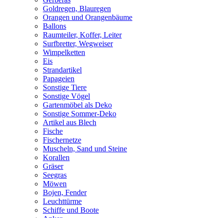
Goldregen, Blauregen
Orangen und Orangenbäume
Ballons
Raumteiler, Koffer, Leiter
Surfbretter, Wegweiser
Wimpelketten
Eis
Strandartikel
Papageien
Sonstige Tiere
Sonstige Vögel
Gartenmöbel als Deko
Sonstige Sommer-Deko
Artikel aus Blech
Fische
Fischernetze
Muscheln, Sand und Steine
Korallen
Gräser
Seegras
Möwen
Bojen, Fender
Leuchttürme
Schiffe und Boote