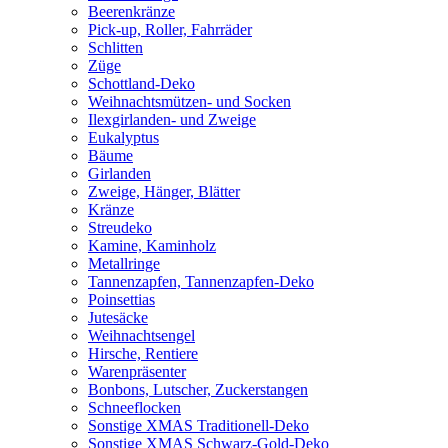
Beerenkränze
Pick-up, Roller, Fahrräder
Schlitten
Züge
Schottland-Deko
Weihnachtsmützen- und Socken
Ilexgirlanden- und Zweige
Eukalyptus
Bäume
Girlanden
Zweige, Hänger, Blätter
Kränze
Streudeko
Kamine, Kaminholz
Metallringe
Tannenzapfen, Tannenzapfen-Deko
Poinsettias
Jutesäcke
Weihnachtsengel
Hirsche, Rentiere
Warenpräsenter
Bonbons, Lutscher, Zuckerstangen
Schneeflocken
Sonstige XMAS Traditionell-Deko
Sonstige XMAS Schwarz-Gold-Deko