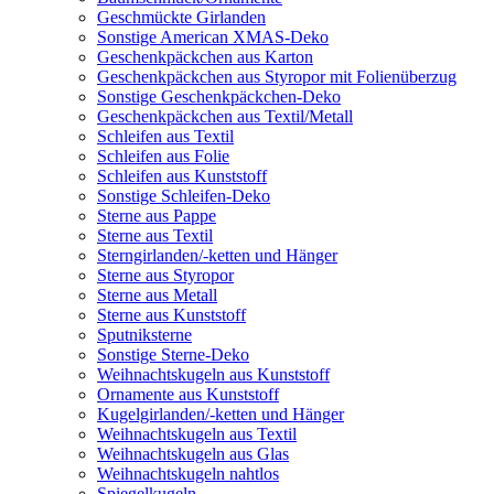
Geschmückte Girlanden
Sonstige American XMAS-Deko
Geschenkpäckchen aus Karton
Geschenkpäckchen aus Styropor mit Folienüberzug
Sonstige Geschenkpäckchen-Deko
Geschenkpäckchen aus Textil/Metall
Schleifen aus Textil
Schleifen aus Folie
Schleifen aus Kunststoff
Sonstige Schleifen-Deko
Sterne aus Pappe
Sterne aus Textil
Sterngirlanden/-ketten und Hänger
Sterne aus Styropor
Sterne aus Metall
Sterne aus Kunststoff
Sputniksterne
Sonstige Sterne-Deko
Weihnachtskugeln aus Kunststoff
Ornamente aus Kunststoff
Kugelgirlanden/-ketten und Hänger
Weihnachtskugeln aus Textil
Weihnachtskugeln aus Glas
Weihnachtskugeln nahtlos
Spiegelkugeln