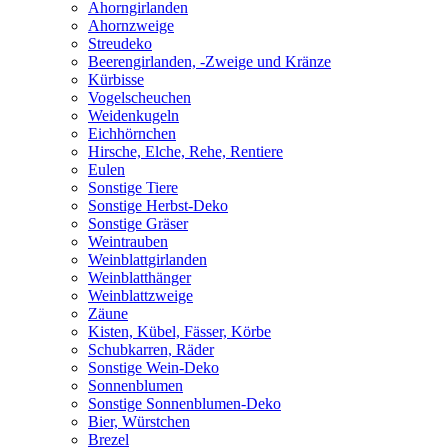
Ahorngirlanden
Ahornzweige
Streudeko
Beerengirlanden, -Zweige und Kränze
Kürbisse
Vogelscheuchen
Weidenkugeln
Eichhörnchen
Hirsche, Elche, Rehe, Rentiere
Eulen
Sonstige Tiere
Sonstige Herbst-Deko
Sonstige Gräser
Weintrauben
Weinblattgirlanden
Weinblatthänger
Weinblattzweige
Zäune
Kisten, Kübel, Fässer, Körbe
Schubkarren, Räder
Sonstige Wein-Deko
Sonnenblumen
Sonstige Sonnenblumen-Deko
Bier, Würstchen
Brezel