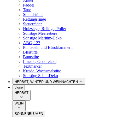
Anker
Paddel
Taue
Strandstühle
Rettungsringe
Steuerräder
Holzstege, Relinge, Poller
Sonstige Meerestiere
Sonstige Maritim-Deko
ABC, 123
Pinnadeln und Büroklammern
Bleistifte
Buntstifte
Lineale, Geodreicke
Textmarker
Kreide, Wachsmalstifte
Sonstige Schul-Deko
HERBST, WINTER UND WEIHNACHTEN
close
HERBST
WEIN
SONNENBLUMEN