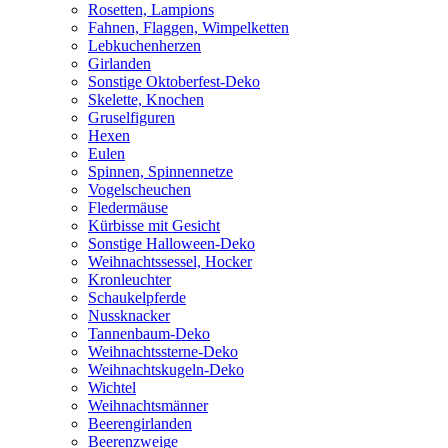
Rosetten, Lampions
Fahnen, Flaggen, Wimpelketten
Lebkuchenherzen
Girlanden
Sonstige Oktoberfest-Deko
Skelette, Knochen
Gruselfiguren
Hexen
Eulen
Spinnen, Spinnennetze
Vogelscheuchen
Fledermäuse
Kürbisse mit Gesicht
Sonstige Halloween-Deko
Weihnachtssessel, Hocker
Kronleuchter
Schaukelpferde
Nussknacker
Tannenbaum-Deko
Weihnachtssterne-Deko
Weihnachtskugeln-Deko
Wichtel
Weihnachtsmänner
Beerengirlanden
Beerenzweige