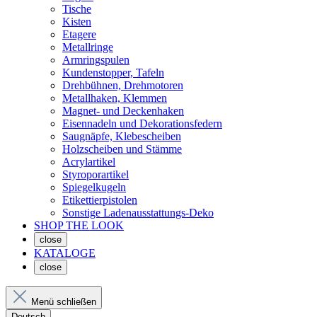
Tische
Kisten
Etagere
Metallringe
Armringspulen
Kundenstopper, Tafeln
Drehbühnen, Drehmotoren
Metallhaken, Klemmen
Magnet- und Deckenhaken
Eisennadeln und Dekorationsfedern
Saugnäpfe, Klebescheiben
Holzscheiben und Stämme
Acrylartikel
Styroporartikel
Spiegelkugeln
Etikettierpistolen
Sonstige Ladenausstattungs-Deko
SHOP THE LOOK
close
KATALOGE
close
Menü schließen
Deutsch