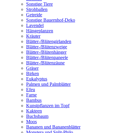
Sonstige Tiere
Strohballen
Getreide
Sonstige Bauernhof-Deko
Lavendel
Hängeplanzen
Kräuter
Blätter-/Blütengirlanden
Blätter-/Blütenzweige
Blätter-/Blütenhänger
Blätter-/Blütenpaneele
Blätter-/Blütenzäune
Gräser
Birken
Eukalyptus
Palmen und Palmblätter
Efeu
Farne
Bambus
Kunstpflanzen im Topf
Kakteen
Buchsbaum
Moos
Bananen und Bananenblätter
Monstera und Split-Philo