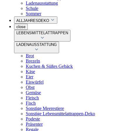
Ladenausstattung
Schule
Sommer
ALLJAHRESDEKO
close
LEBENSMITTELATTRAPPEN
LADENAUSSTATTUNG
Brot
Brezeln
Kuchen & Süßes Gebäck
Käse
Eier
Eiswürfel
Obst
Gemüse
Fleisch
Fisch
Sonstige Meerestiere
Sonstige Lebensmittelattrappen-Deko
Podeste
Präsenter
Regale