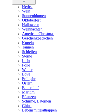
Herbst
Wein
Sonnenblumen
Oktoberfest
Halloween
Weihnachten
American Christmas
Geschenkpäckchen
Kugeln
Tannen
Schleifen
Sterne
Licht
Folie
Winter
Love
Frühjahr
Ostern
Bauernhof
Maritim
Pflanzen
Schirme, Laternen
China
Lebensmittelattrappen