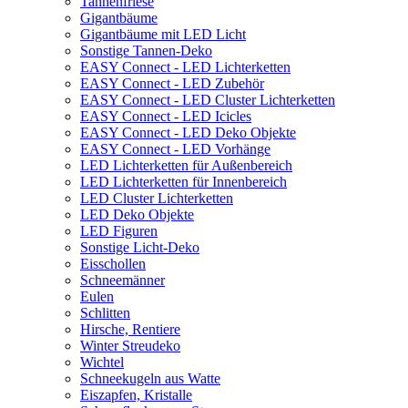
Tannenfriese
Gigantbäume
Gigantbäume mit LED Licht
Sonstige Tannen-Deko
EASY Connect - LED Lichterketten
EASY Connect - LED Zubehör
EASY Connect - LED Cluster Lichterketten
EASY Connect - LED Icicles
EASY Connect - LED Deko Objekte
EASY Connect - LED Vorhänge
LED Lichterketten für Außenbereich
LED Lichterketten für Innenbereich
LED Cluster Lichterketten
LED Deko Objekte
LED Figuren
Sonstige Licht-Deko
Eisschollen
Schneemänner
Eulen
Schlitten
Hirsche, Rentiere
Winter Streudeko
Wichtel
Schneekugeln aus Watte
Eiszapfen, Kristalle