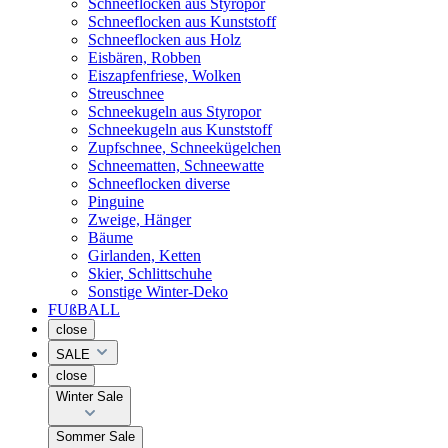
Schneeflocken aus Styropor
Schneeflocken aus Kunststoff
Schneeflocken aus Holz
Eisbären, Robben
Eiszapfenfriese, Wolken
Streuschnee
Schneekugeln aus Styropor
Schneekugeln aus Kunststoff
Zupfschnee, Schneekügelchen
Schneematten, Schneewatte
Schneeflocken diverse
Pinguine
Zweige, Hänger
Bäume
Girlanden, Ketten
Skier, Schlittschuhe
Sonstige Winter-Deko
FUßBALL
close
SALE
close
Winter Sale
Sommer Sale