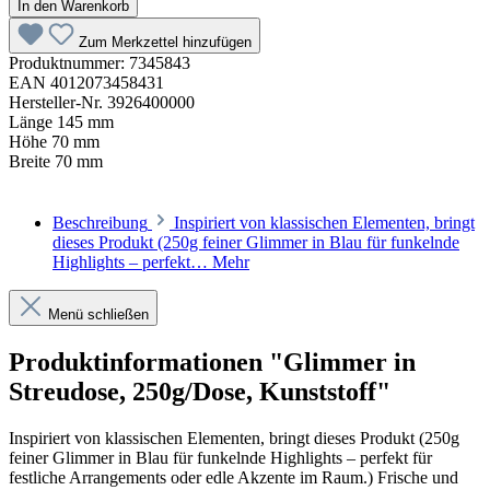
In den Warenkorb
Zum Merkzettel hinzufügen
Produktnummer:
7345843
EAN
4012073458431
Hersteller-Nr.
3926400000
Länge
145 mm
Höhe
70 mm
Breite
70 mm
Beschreibung
Inspiriert von klassischen Elementen, bringt
dieses Produkt (250g feiner Glimmer in Blau für funkelnde
Highlights – perfekt…
Mehr
Menü schließen
Produktinformationen "Glimmer in
Streudose, 250g/Dose, Kunststoff"
Inspiriert von klassischen Elementen, bringt dieses Produkt (250g
feiner Glimmer in Blau für funkelnde Highlights – perfekt für
festliche Arrangements oder edle Akzente im Raum.) Frische und