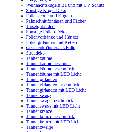
Weihnachtskugeln B1 und mit UV-Schutz
Sonstige Kugel-Deko
Foliensterne und Kugeln
Palmschnittfontänen und Fächer
Tinselgirlanden
Sonstige Folien-Deko
Folienvorhänge und Hänger
Foliengirlanden und Ketten
Geschenkbänder aus Folie
Streudeko
Tannenbäume
Tannenbäume beschneit
Tannenbäume beschmückt
Tannenbäume mit LED Licht
Tannengirlanden
Tannengirlanden beschmückt
Tannengirlanden mit LED Licht
Tannenswags
Tannenswags beschmückt
Tannenswags mit LED Licht
Tannenkränze
Tannenkränze beschmückt
Tannenkränze mit LED Licht
Tannenzweige