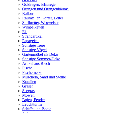
Goldregen, Blauregen
Orangen und Orangenbäume
Ballons
Raumteiler, Koffer, Leiter
Surfbretter, Wegweiser
Wimpelketten
Eis
Strandartikel
Papageien
Sonstige Tiere
Sonstige Vögel
Gartenmöbel als Deko
Sonstige Sommer-Deko
Artikel aus Blech
Fische
Fischernetze
Muscheln, Sand und Steine
Korallen
Gräser
Seegras
Möwen
Bojen, Fender
Leuchttürme
Schiffe und Boote