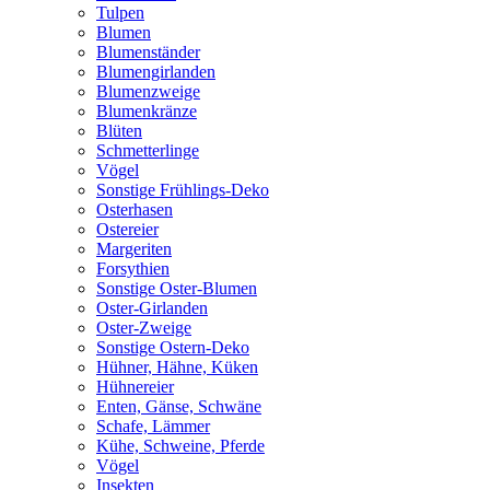
Tulpen
Blumen
Blumenständer
Blumengirlanden
Blumenzweige
Blumenkränze
Blüten
Schmetterlinge
Vögel
Sonstige Frühlings-Deko
Osterhasen
Ostereier
Margeriten
Forsythien
Sonstige Oster-Blumen
Oster-Girlanden
Oster-Zweige
Sonstige Ostern-Deko
Hühner, Hähne, Küken
Hühnereier
Enten, Gänse, Schwäne
Schafe, Lämmer
Kühe, Schweine, Pferde
Vögel
Insekten