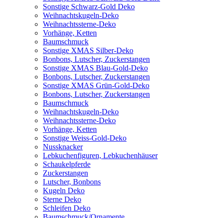
Sonstige Schwarz-Gold Deko
Weihnachtskugeln-Deko
Weihnachtssterne-Deko
Vorhänge, Ketten
Baumschmuck
Sonstige XMAS Silber-Deko
Bonbons, Lutscher, Zuckerstangen
Sonstige XMAS Blau-Gold-Deko
Bonbons, Lutscher, Zuckerstangen
Sonstige XMAS Grün-Gold-Deko
Bonbons, Lutscher, Zuckerstangen
Baumschmuck
Weihnachtskugeln-Deko
Weihnachtssterne-Deko
Vorhänge, Ketten
Sonstige Weiss-Gold-Deko
Nussknacker
Lebkuchenfiguren, Lebkuchenhäuser
Schaukelpferde
Zuckerstangen
Lutscher, Bonbons
Kugeln Deko
Sterne Deko
Schleifen Deko
Baumschmuck/Ornamente