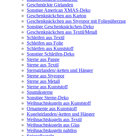
Geschmückte Girlanden
Sonstige American XMAS-Deko
Geschenkpäckchen aus Karton
Geschenkpäckchen aus Styropor mit Folienüberzug
Sonstige Geschenkpäckchen-Deko
Geschenkpäckchen aus Textil/Metall
Schleifen aus Textil
Schleifen aus Folie
Schleifen aus Kunststoff
Sonstige Schleifen-Deko
Sterne aus Pappe
Sterne aus Textil
Sterngirlanden/-ketten und Hänger
Sterne aus Styropor
Sterne aus Metall
Sterne aus Kunststoff
Sputniksterne
Sonstige Sterne-Deko
Weihnachtskugeln aus Kunststoff
Ornamente aus Kunststoff
Kugelgirlanden/-ketten und Hänger
Weihnachtskugeln aus Textil
Weihnachtskugeln aus Glas
Weihnachtskugeln nahtlos
Spiegelkugeln