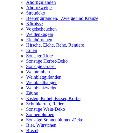
Ahorngirlanden
Ahornzweige
Streudeko
Beerengirlanden, -Zweige und Kränze
Kürbisse
Vogelscheuchen
Weidenkugeln
Eichhörnchen
Hirsche, Elche, Rehe, Rentiere
Eulen
Sonstige Tiere
Sonstige Herbst-Deko
Sonstige Gräser
Weintrauben
Weinblattgirlanden
Weinblatthänger
Weinblattzweige
Zäune
Kisten, Kübel, Fässer, Körbe
Schubkarren, Räder
Sonstige Wein-Deko
Sonnenblumen
Sonstige Sonnenblumen-Deko
Bier, Würstchen
Brezel