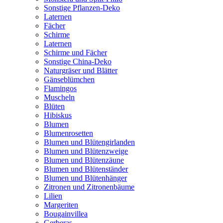
Sonstige Pflanzen-Deko
Laternen
Fächer
Schirme
Laternen
Schirme und Fächer
Sonstige China-Deko
Naturgräser und Blätter
Gänseblümchen
Flamingos
Muscheln
Blüten
Hibiskus
Blumen
Blumenrosetten
Blumen und Blütengirlanden
Blumen und Blütenzweige
Blumen und Blütenzäune
Blumen und Blütenständer
Blumen und Blütenhänger
Zitronen und Zitronenbäume
Lilien
Margeriten
Bougainvillea
Gerberas