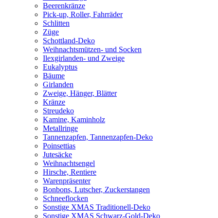
Beerenkränze
Pick-up, Roller, Fahrräder
Schlitten
Züge
Schottland-Deko
Weihnachtsmützen- und Socken
Ilexgirlanden- und Zweige
Eukalyptus
Bäume
Girlanden
Zweige, Hänger, Blätter
Kränze
Streudeko
Kamine, Kaminholz
Metallringe
Tannenzapfen, Tannenzapfen-Deko
Poinsettias
Jutesäcke
Weihnachtsengel
Hirsche, Rentiere
Warenpräsenter
Bonbons, Lutscher, Zuckerstangen
Schneeflocken
Sonstige XMAS Traditionell-Deko
Sonstige XMAS Schwarz-Gold-Deko