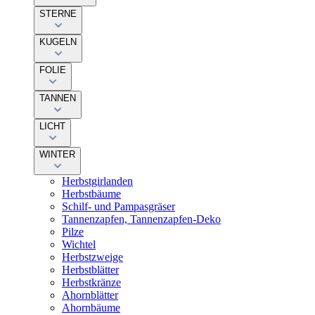
STERNE
KUGELN
FOLIE
TANNEN
LICHT
WINTER
Herbstgirlanden
Herbstbäume
Schilf- und Pampasgräser
Tannenzapfen, Tannenzapfen-Deko
Pilze
Wichtel
Herbstzweige
Herbstblätter
Herbstkränze
Ahornblätter
Ahornbäume