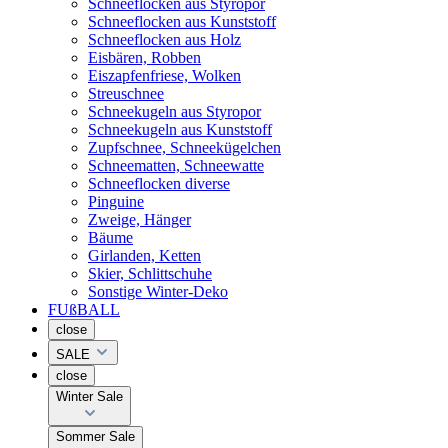
Schneeflocken aus Styropor
Schneeflocken aus Kunststoff
Schneeflocken aus Holz
Eisbären, Robben
Eiszapfenfriese, Wolken
Streuschnee
Schneekugeln aus Styropor
Schneekugeln aus Kunststoff
Zupfschnee, Schneekügelchen
Schneematten, Schneewatte
Schneeflocken diverse
Pinguine
Zweige, Hänger
Bäume
Girlanden, Ketten
Skier, Schlittschuhe
Sonstige Winter-Deko
FUßBALL
close
SALE
close
Winter Sale
Sommer Sale