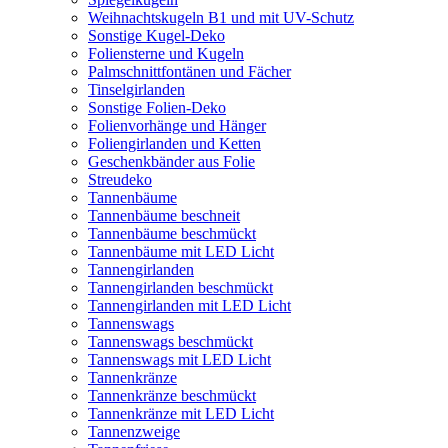
Weihnachtskugeln B1 und mit UV-Schutz
Sonstige Kugel-Deko
Foliensterne und Kugeln
Palmschnittfontänen und Fächer
Tinselgirlanden
Sonstige Folien-Deko
Folienvorhänge und Hänger
Foliengirlanden und Ketten
Geschenkbänder aus Folie
Streudeko
Tannenbäume
Tannenbäume beschneit
Tannenbäume beschmückt
Tannenbäume mit LED Licht
Tannengirlanden
Tannengirlanden beschmückt
Tannengirlanden mit LED Licht
Tannenswags
Tannenswags beschmückt
Tannenswags mit LED Licht
Tannenkränze
Tannenkränze beschmückt
Tannenkränze mit LED Licht
Tannenzweige