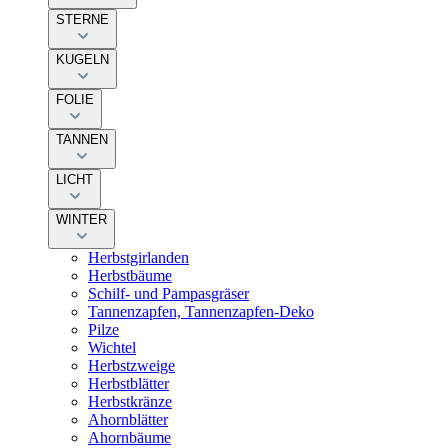
STERNE
KUGELN
FOLIE
TANNEN
LICHT
WINTER
Herbstgirlanden
Herbstbäume
Schilf- und Pampasgräser
Tannenzapfen, Tannenzapfen-Deko
Pilze
Wichtel
Herbstzweige
Herbstblätter
Herbstkränze
Ahornblätter
Ahornbäume