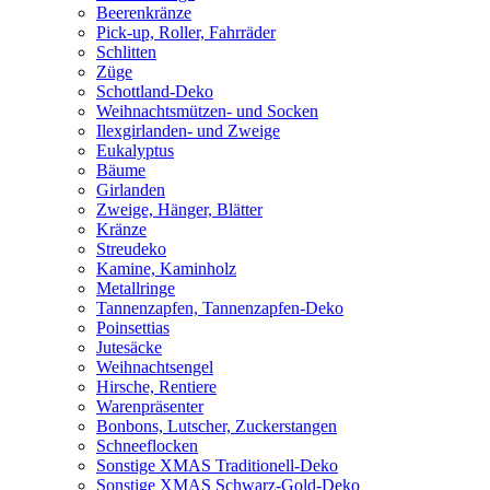
Beerenkränze
Pick-up, Roller, Fahrräder
Schlitten
Züge
Schottland-Deko
Weihnachtsmützen- und Socken
Ilexgirlanden- und Zweige
Eukalyptus
Bäume
Girlanden
Zweige, Hänger, Blätter
Kränze
Streudeko
Kamine, Kaminholz
Metallringe
Tannenzapfen, Tannenzapfen-Deko
Poinsettias
Jutesäcke
Weihnachtsengel
Hirsche, Rentiere
Warenpräsenter
Bonbons, Lutscher, Zuckerstangen
Schneeflocken
Sonstige XMAS Traditionell-Deko
Sonstige XMAS Schwarz-Gold-Deko