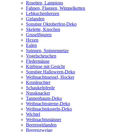
Rosetten, Lampions
Fahnen, Flaggen, Wimpelketten
Lebkuchenherzen
Girlanden
Sonstige Oktoberfest-Deko
Skelette, Knochen
Gruselfiguren
Hexen
Eulen
Spinnen, Spinnennetze
Vogelscheuchen
Fledermäuse
Kürbisse mit Gesicht
Sonstige Halloween-Deko
Weihnachtssessel, Hocker
Kronleuchter
Schaukelpferde
Nussknacker
Tannenbaum-Deko
Weihnachtssterne-Deko
Weihnachtskugeln-Deko
Wichtel
Weihnachtsmänner
Beerengirlanden
Beerenzweige