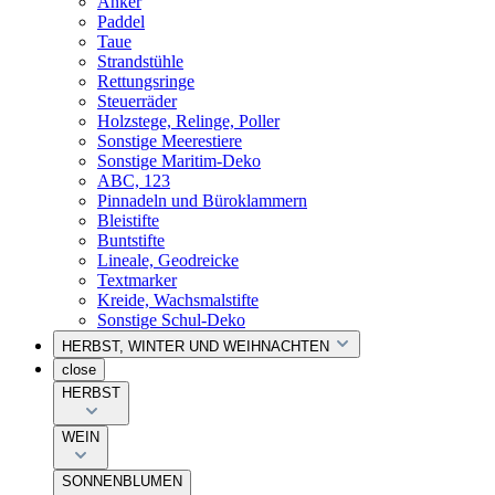
Anker
Paddel
Taue
Strandstühle
Rettungsringe
Steuerräder
Holzstege, Relinge, Poller
Sonstige Meerestiere
Sonstige Maritim-Deko
ABC, 123
Pinnadeln und Büroklammern
Bleistifte
Buntstifte
Lineale, Geodreicke
Textmarker
Kreide, Wachsmalstifte
Sonstige Schul-Deko
HERBST, WINTER UND WEIHNACHTEN
close
HERBST
WEIN
SONNENBLUMEN