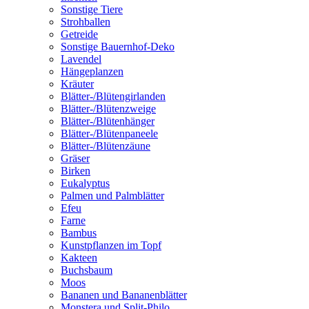
Sonstige Tiere
Strohballen
Getreide
Sonstige Bauernhof-Deko
Lavendel
Hängeplanzen
Kräuter
Blätter-/Blütengirlanden
Blätter-/Blütenzweige
Blätter-/Blütenhänger
Blätter-/Blütenpaneele
Blätter-/Blütenzäune
Gräser
Birken
Eukalyptus
Palmen und Palmblätter
Efeu
Farne
Bambus
Kunstpflanzen im Topf
Kakteen
Buchsbaum
Moos
Bananen und Bananenblätter
Monstera und Split-Philo