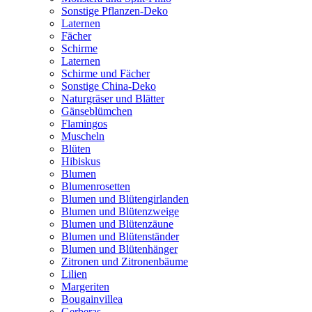
Sonstige Pflanzen-Deko
Laternen
Fächer
Schirme
Laternen
Schirme und Fächer
Sonstige China-Deko
Naturgräser und Blätter
Gänseblümchen
Flamingos
Muscheln
Blüten
Hibiskus
Blumen
Blumenrosetten
Blumen und Blütengirlanden
Blumen und Blütenzweige
Blumen und Blütenzäune
Blumen und Blütenständer
Blumen und Blütenhänger
Zitronen und Zitronenbäume
Lilien
Margeriten
Bougainvillea
Gerberas