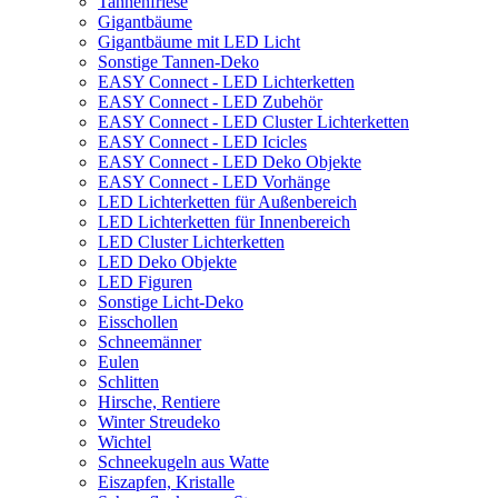
Tannenfriese
Gigantbäume
Gigantbäume mit LED Licht
Sonstige Tannen-Deko
EASY Connect - LED Lichterketten
EASY Connect - LED Zubehör
EASY Connect - LED Cluster Lichterketten
EASY Connect - LED Icicles
EASY Connect - LED Deko Objekte
EASY Connect - LED Vorhänge
LED Lichterketten für Außenbereich
LED Lichterketten für Innenbereich
LED Cluster Lichterketten
LED Deko Objekte
LED Figuren
Sonstige Licht-Deko
Eisschollen
Schneemänner
Eulen
Schlitten
Hirsche, Rentiere
Winter Streudeko
Wichtel
Schneekugeln aus Watte
Eiszapfen, Kristalle