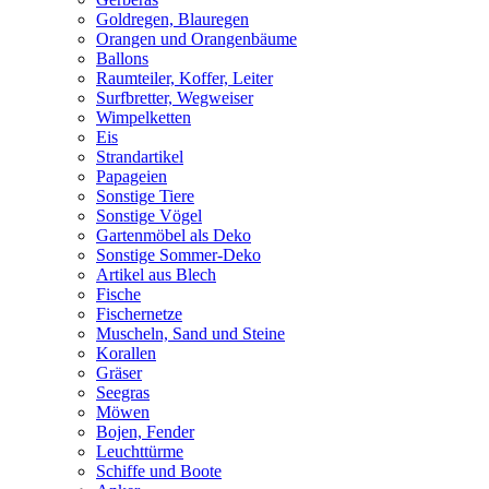
Goldregen, Blauregen
Orangen und Orangenbäume
Ballons
Raumteiler, Koffer, Leiter
Surfbretter, Wegweiser
Wimpelketten
Eis
Strandartikel
Papageien
Sonstige Tiere
Sonstige Vögel
Gartenmöbel als Deko
Sonstige Sommer-Deko
Artikel aus Blech
Fische
Fischernetze
Muscheln, Sand und Steine
Korallen
Gräser
Seegras
Möwen
Bojen, Fender
Leuchttürme
Schiffe und Boote