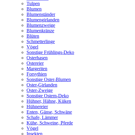
Tulpen
Blumen
Blumenständer
Blumengirlanden
Blumenzweige
Blumenkränze
Blüten
Schmetterlinge
Vögel
Sonstige Frühlings-Deko
Osterhasen
Ostereier
Margeriten
Forsythien
Sonstige Oster-Blumen
Oster-Girlanden
Oster-Zweige
Sonstige Ostern-Deko
Hühner, Hähne, Küken
Hühnereier
Enten, Gänse, Schwäne
Schafe, Lämmer
Kühe, Schweine, Pferde
Vögel
Insekten