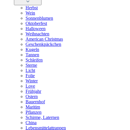
Herbst
Wein
Sonnenblumen
Oktoberfest
Halloween
Weihnachten
American Christmas
Geschenkpäckchen
Kugeln
Tannen
Schleifen
Sterne
Licht
Folie
Winter
Love
Frühjahr
Ostern
Bauernhof
Maritim
Pflanzen
Schirme, Laternen
China
Lebensmittelattrappen