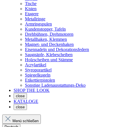
Tische
Kisten
Etagere
Metallringe
Armringspulen
Kundenstopper, Tafeln
Drehbühnen, Drehmotoren
Metallhaken, Klemmen
Magnet- und Deckenhaken
Eisennadeln und Dekorationsfedern
Saugnäpfe, Klebescheiben
Holzscheiben und Stämme
Acrylartikel
Styroporartikel
Spiegelkugeln
Etikettierpistolen
Sonstige Ladenausstattungs-Deko
SHOP THE LOOK
close
KATALOGE
close
Menü schließen
Deutsch