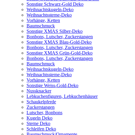
Sonstige Schwarz-Gold Deko
Weihnachtskugeln-Deko
Weihnachtssterne-Deko
Vorhänge, Ketten
Baumschmuck
Sonstige XMAS Silber-Deko
Bonbons, Lutscher, Zuckerstangen
Sonstige XMAS Blau-Gold-Deko
Bonbons, Lutscher, Zuckerstangen
Sonstige XMAS Grün-Gold-Deko
Bonbons, Lutscher, Zuckerstangen
Baumschmuck
Weihnachtskugeln-Deko
Weihnachtssterne-Deko
Vorhänge, Ketten
Sonstige Weiss-Gold-Deko
Nussknacker
Lebkuchenfiguren, Lebkuchenhäuser
Schaukelpferde
Zuckerstangen
Lutscher, Bonbons
Kugeln Deko
Sterne Deko
Schleifen Deko
Baumschmuck/Ornamente