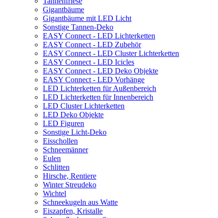
Tannenfriese
Gigantbäume
Gigantbäume mit LED Licht
Sonstige Tannen-Deko
EASY Connect - LED Lichterketten
EASY Connect - LED Zubehör
EASY Connect - LED Cluster Lichterketten
EASY Connect - LED Icicles
EASY Connect - LED Deko Objekte
EASY Connect - LED Vorhänge
LED Lichterketten für Außenbereich
LED Lichterketten für Innenbereich
LED Cluster Lichterketten
LED Deko Objekte
LED Figuren
Sonstige Licht-Deko
Eisschollen
Schneemänner
Eulen
Schlitten
Hirsche, Rentiere
Winter Streudeko
Wichtel
Schneekugeln aus Watte
Eiszapfen, Kristalle