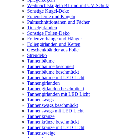
Weihnachtskugeln B1 und mit UV-Schutz
Sonstige Kugel-Deko
Foliensterne und Kugeln
Palmschnittfontänen und Fächer
Tinselgirlanden
Sonstige Folien-Deko
Folienvorhänge und Hänger
Foliengirlanden und Ketten
Geschenkbänder aus Folie
Streudeko
Tannenbäume
Tannenbäume beschneit
Tannenbäume beschmückt
Tannenbäume mit LED Licht
Tannengirlanden
Tannengirlanden beschmückt
Tannengirlanden mit LED Licht
Tannenswags
Tannenswags beschmückt
Tannenswags mit LED Licht
Tannenkränze
Tannenkränze beschmückt
Tannenkränze mit LED Licht
Tannenzweige