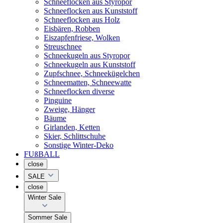
Schneeflocken aus Styropor
Schneeflocken aus Kunststoff
Schneeflocken aus Holz
Eisbären, Robben
Eiszapfenfriese, Wolken
Streuschnee
Schneekugeln aus Styropor
Schneekugeln aus Kunststoff
Zupfschnee, Schneekügelchen
Schneematten, Schneewatte
Schneeflocken diverse
Pinguine
Zweige, Hänger
Bäume
Girlanden, Ketten
Skier, Schlittschuhe
Sonstige Winter-Deko
FUßBALL
close
SALE
close
Winter Sale
Sommer Sale