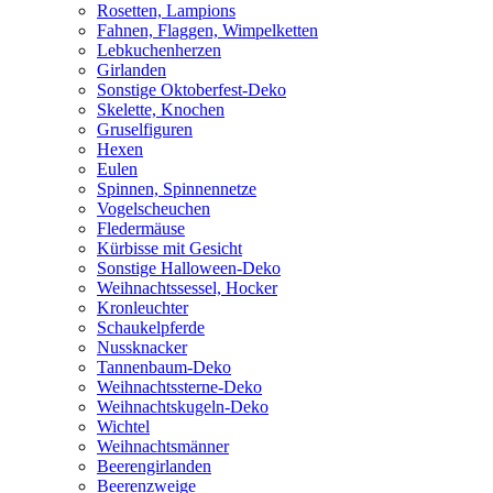
Rosetten, Lampions
Fahnen, Flaggen, Wimpelketten
Lebkuchenherzen
Girlanden
Sonstige Oktoberfest-Deko
Skelette, Knochen
Gruselfiguren
Hexen
Eulen
Spinnen, Spinnennetze
Vogelscheuchen
Fledermäuse
Kürbisse mit Gesicht
Sonstige Halloween-Deko
Weihnachtssessel, Hocker
Kronleuchter
Schaukelpferde
Nussknacker
Tannenbaum-Deko
Weihnachtssterne-Deko
Weihnachtskugeln-Deko
Wichtel
Weihnachtsmänner
Beerengirlanden
Beerenzweige