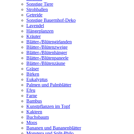
Sonstige Tiere
Strohballen
Getreide
Sonstige Bauernhof-Deko
Lavendel
Hängeplanzen
Kräuter
Blätter-/Blütengirlanden
Blätter-/Blütenzweige
Blätter-/Blütenhänger
Blätter-/Blütenpaneele
Blätter-/Blütenzäune
Gräser
Birken
Eukalyptus
Palmen und Palmblätter
Efeu
Farne
Bambus
Kunstpflanzen im Topf
Kakteen
Buchsbaum
Moos
Bananen und Bananenblätter
Monstera und Split-Philo