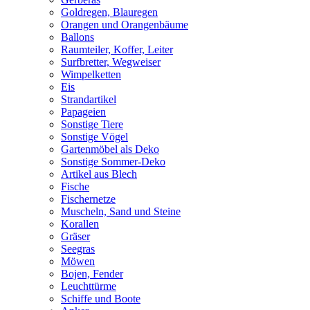
Goldregen, Blauregen
Orangen und Orangenbäume
Ballons
Raumteiler, Koffer, Leiter
Surfbretter, Wegweiser
Wimpelketten
Eis
Strandartikel
Papageien
Sonstige Tiere
Sonstige Vögel
Gartenmöbel als Deko
Sonstige Sommer-Deko
Artikel aus Blech
Fische
Fischernetze
Muscheln, Sand und Steine
Korallen
Gräser
Seegras
Möwen
Bojen, Fender
Leuchttürme
Schiffe und Boote