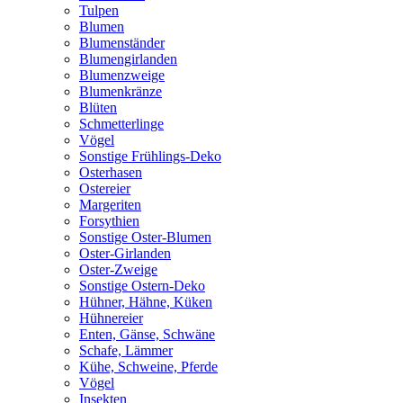
Tulpen
Blumen
Blumenständer
Blumengirlanden
Blumenzweige
Blumenkränze
Blüten
Schmetterlinge
Vögel
Sonstige Frühlings-Deko
Osterhasen
Ostereier
Margeriten
Forsythien
Sonstige Oster-Blumen
Oster-Girlanden
Oster-Zweige
Sonstige Ostern-Deko
Hühner, Hähne, Küken
Hühnereier
Enten, Gänse, Schwäne
Schafe, Lämmer
Kühe, Schweine, Pferde
Vögel
Insekten