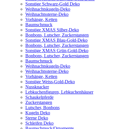
Sonstige Schwarz-Gold Deko
Weihnachtskugeln-Deko
Weihnachtssterne-Deko
Vorhänge, Ketten
Baumschmuck
Sonstige XMAS Silber-Deko
Bonbons, Lutscher, Zuckerstangen
Sonstige XMAS Blau-Gold-Deko
Bonbons, Lutscher, Zuckerstangen
Sonstige XMAS Grün-Gold-Deko
Bonbons, Lutscher, Zuckerstangen
Baumschmuck
Weihnachtskugeln-Deko
Weihnachtssterne-Deko
Vorhänge, Ketten
Sonstige Weiss-Gold-Deko
Nussknacker
Lebkuchenfiguren, Lebkuchenhäuser
Schaukelpferde
Zuckerstangen
Lutscher, Bonbons
Kugeln Deko
Sterne Deko
Schleifen Deko
Baumschmuck/Ornamente