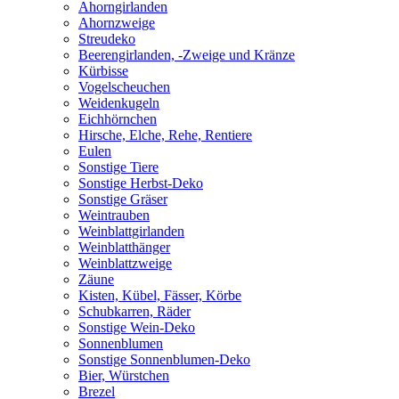
Ahorngirlanden
Ahornzweige
Streudeko
Beerengirlanden, -Zweige und Kränze
Kürbisse
Vogelscheuchen
Weidenkugeln
Eichhörnchen
Hirsche, Elche, Rehe, Rentiere
Eulen
Sonstige Tiere
Sonstige Herbst-Deko
Sonstige Gräser
Weintrauben
Weinblattgirlanden
Weinblatthänger
Weinblattzweige
Zäune
Kisten, Kübel, Fässer, Körbe
Schubkarren, Räder
Sonstige Wein-Deko
Sonnenblumen
Sonstige Sonnenblumen-Deko
Bier, Würstchen
Brezel