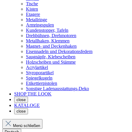
Tische
Kisten
Etagere
Metallringe
Armringspulen
Kundenstopper, Tafeln
Drehbühnen, Drehmotoren
Metallhaken, Klemmen
Magnet- und Deckenhaken
Eisennadeln und Dekorationsfedern
Saugnäpfe, Klebescheiben
Holzscheiben und Stämme
Acrylartikel
Styroporartikel
Spiegelkugeln
Etikettierpistolen
Sonstige Ladenausstattungs-Deko
SHOP THE LOOK
close
KATALOGE
close
Menü schließen
Deutsch