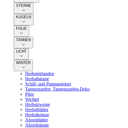
STERNE
KUGELN
FOLIE
TANNEN
LICHT
WINTER
Herbstgirlanden
Herbstbäume
Schilf- und Pampasgräser
Tannenzapfen, Tannenzapfen-Deko
Pilze
Wichtel
Herbstzweige
Herbstblätter
Herbstkränze
Ahornblätter
Ahornbäume