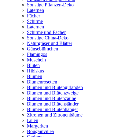
Sonstige Pflanzen-Deko
Laternen
Fächer
Schirme
Laternen
Schirme und Fächer
Sonstige China-Deko
Naturgräser und Blätter
Gänseblümchen
Flamingos
Muscheln
Blüten
Hibiskus
Blumen
Blumenrosetten
Blumen und Blütengirlanden
Blumen und Blütenzweige
Blumen und Blütenzäune
Blumen und Blütenständer
Blumen und Blütenhänger
Zitronen und Zitronenbäume
Lilien
Margeriten
Bougainvillea
Gerberas