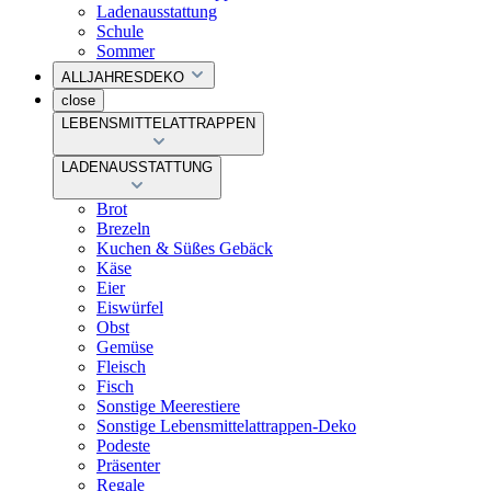
Ladenausstattung
Schule
Sommer
ALLJAHRESDEKO
close
LEBENSMITTELATTRAPPEN
LADENAUSSTATTUNG
Brot
Brezeln
Kuchen & Süßes Gebäck
Käse
Eier
Eiswürfel
Obst
Gemüse
Fleisch
Fisch
Sonstige Meerestiere
Sonstige Lebensmittelattrappen-Deko
Podeste
Präsenter
Regale