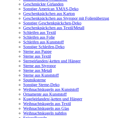
Geschmückte Girlanden
Sonstige American XMAS-Deko
Geschenkpäckchen aus Karton
Geschenkpäckchen aus Styropor mit Folienüberzug
Sonstige Geschenkpäckchen-Deko
Geschenkpäckchen aus Textil/Metall
Schleifen aus Textil
Schleifen aus Folie
Schleifen aus Kunststoff
Sonstige Schleifen-Deko
Sterne aus Pappe
Sterne aus Textil
Sterngirlanden/-ketten und Hänger
Sterne aus Styropor
Sterne aus Metall
Sterne aus Kunststoff
Sputniksterne
Sonstige Sterne-Deko
Weihnachtskugeln aus Kunststoff
Ornamente aus Kunststoff
Kugelgirlanden/-ketten und Hänger
Weihnachtskugeln aus Textil
Weihnachtskugeln aus Glas
Weihnachtskugeln nahtlos
Spiegelkugeln