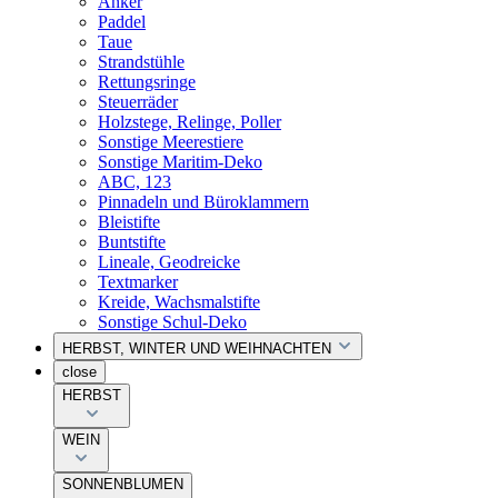
Anker
Paddel
Taue
Strandstühle
Rettungsringe
Steuerräder
Holzstege, Relinge, Poller
Sonstige Meerestiere
Sonstige Maritim-Deko
ABC, 123
Pinnadeln und Büroklammern
Bleistifte
Buntstifte
Lineale, Geodreicke
Textmarker
Kreide, Wachsmalstifte
Sonstige Schul-Deko
HERBST, WINTER UND WEIHNACHTEN
close
HERBST
WEIN
SONNENBLUMEN