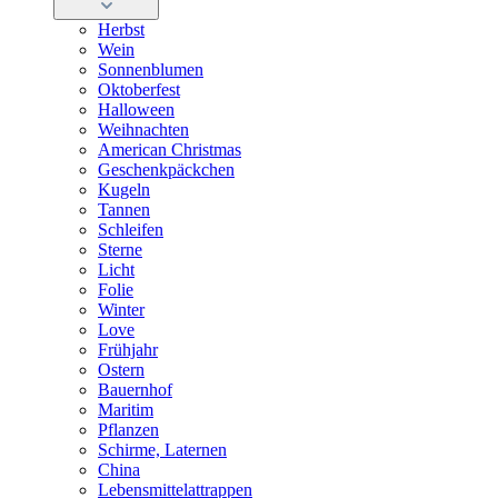
Herbst
Wein
Sonnenblumen
Oktoberfest
Halloween
Weihnachten
American Christmas
Geschenkpäckchen
Kugeln
Tannen
Schleifen
Sterne
Licht
Folie
Winter
Love
Frühjahr
Ostern
Bauernhof
Maritim
Pflanzen
Schirme, Laternen
China
Lebensmittelattrappen