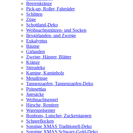
Beerenkränze
Pick-up, Roller, Fahrräder
Schlitten
Züge
Schottland-Deko
Weihnachtsmützen- und Socken
Ilexgirlanden- und Zweige
Eukalyptus
Bäume
Girlanden
Zweige, Hänger, Blätter
Kränze
Streudeko
Kamine, Kaminholz
Metallringe
Tannenzapfen, Tannenzapfen-Deko
Poinsettias
Jutesäcke
Weihnachtsengel
Hirsche, Rentiere
Warenpräsenter
Bonbons, Lutscher, Zuckerstangen
Schneeflocken
Sonstige XMAS Traditionell-Deko
Sonstige XMAS Schwarz-Gold-Deko