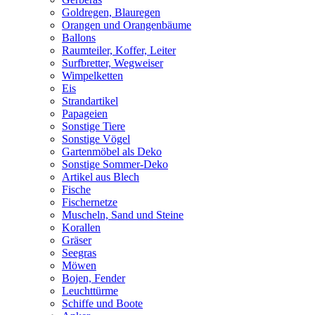
Goldregen, Blauregen
Orangen und Orangenbäume
Ballons
Raumteiler, Koffer, Leiter
Surfbretter, Wegweiser
Wimpelketten
Eis
Strandartikel
Papageien
Sonstige Tiere
Sonstige Vögel
Gartenmöbel als Deko
Sonstige Sommer-Deko
Artikel aus Blech
Fische
Fischernetze
Muscheln, Sand und Steine
Korallen
Gräser
Seegras
Möwen
Bojen, Fender
Leuchttürme
Schiffe und Boote