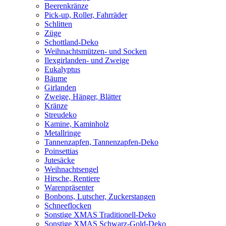
Beerenkränze
Pick-up, Roller, Fahrräder
Schlitten
Züge
Schottland-Deko
Weihnachtsmützen- und Socken
Ilexgirlanden- und Zweige
Eukalyptus
Bäume
Girlanden
Zweige, Hänger, Blätter
Kränze
Streudeko
Kamine, Kaminholz
Metallringe
Tannenzapfen, Tannenzapfen-Deko
Poinsettias
Jutesäcke
Weihnachtsengel
Hirsche, Rentiere
Warenpräsenter
Bonbons, Lutscher, Zuckerstangen
Schneeflocken
Sonstige XMAS Traditionell-Deko
Sonstige XMAS Schwarz-Gold-Deko