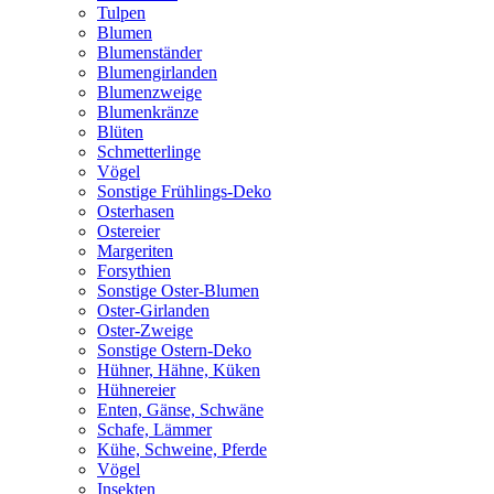
Tulpen
Blumen
Blumenständer
Blumengirlanden
Blumenzweige
Blumenkränze
Blüten
Schmetterlinge
Vögel
Sonstige Frühlings-Deko
Osterhasen
Ostereier
Margeriten
Forsythien
Sonstige Oster-Blumen
Oster-Girlanden
Oster-Zweige
Sonstige Ostern-Deko
Hühner, Hähne, Küken
Hühnereier
Enten, Gänse, Schwäne
Schafe, Lämmer
Kühe, Schweine, Pferde
Vögel
Insekten