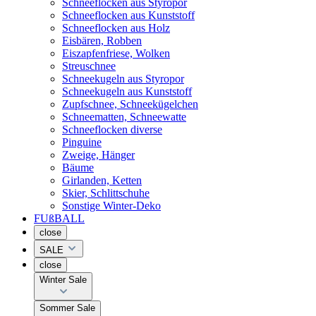
Schneeflocken aus Styropor
Schneeflocken aus Kunststoff
Schneeflocken aus Holz
Eisbären, Robben
Eiszapfenfriese, Wolken
Streuschnee
Schneekugeln aus Styropor
Schneekugeln aus Kunststoff
Zupfschnee, Schneekügelchen
Schneematten, Schneewatte
Schneeflocken diverse
Pinguine
Zweige, Hänger
Bäume
Girlanden, Ketten
Skier, Schlittschuhe
Sonstige Winter-Deko
FUßBALL
close
SALE
close
Winter Sale
Sommer Sale