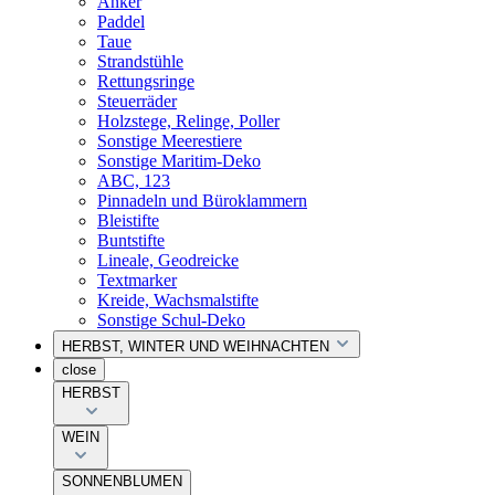
Anker
Paddel
Taue
Strandstühle
Rettungsringe
Steuerräder
Holzstege, Relinge, Poller
Sonstige Meerestiere
Sonstige Maritim-Deko
ABC, 123
Pinnadeln und Büroklammern
Bleistifte
Buntstifte
Lineale, Geodreicke
Textmarker
Kreide, Wachsmalstifte
Sonstige Schul-Deko
HERBST, WINTER UND WEIHNACHTEN
close
HERBST
WEIN
SONNENBLUMEN