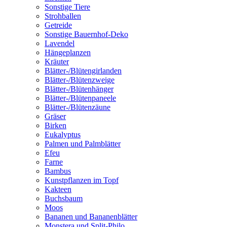
Sonstige Tiere
Strohballen
Getreide
Sonstige Bauernhof-Deko
Lavendel
Hängeplanzen
Kräuter
Blätter-/Blütengirlanden
Blätter-/Blütenzweige
Blätter-/Blütenhänger
Blätter-/Blütenpaneele
Blätter-/Blütenzäune
Gräser
Birken
Eukalyptus
Palmen und Palmblätter
Efeu
Farne
Bambus
Kunstpflanzen im Topf
Kakteen
Buchsbaum
Moos
Bananen und Bananenblätter
Monstera und Split-Philo