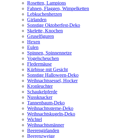
Rosetten, Lampions
Fahnen, Flaggen, Wimpelketten
Lebkuchenherzen
Girlanden
Sonstige Oktoberfest-Deko
Skelette, Knochen
Gruselfiguren
Hexen
Eulen
Spinnen, Spinnennetze
Vogelscheuchen
Fledermäuse
Kürbisse mit Gesicht
Sonstige Halloween-Deko
Weihnachtssessel, Hocker
Kronleuchter
Schaukelpferde
Nussknacker
Tannenbaum-Deko
Weihnachtssterne-Deko
Weihnachtskugeln-Deko
Wichtel
Weihnachtsmänner
Beerengirlanden
Beerenzweige