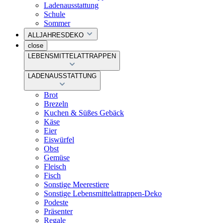
Ladenausstattung
Schule
Sommer
ALLJAHRESDEKO
close
LEBENSMITTELATTRAPPEN
LADENAUSSTATTUNG
Brot
Brezeln
Kuchen & Süßes Gebäck
Käse
Eier
Eiswürfel
Obst
Gemüse
Fleisch
Fisch
Sonstige Meerestiere
Sonstige Lebensmittelattrappen-Deko
Podeste
Präsenter
Regale