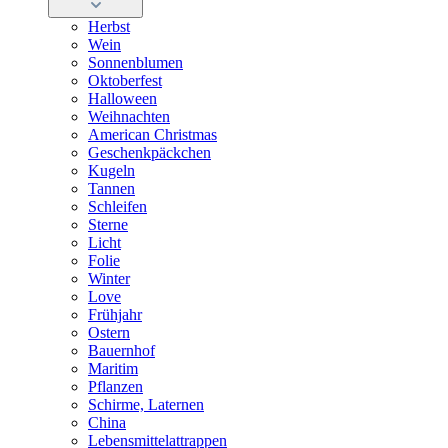
Herbst
Wein
Sonnenblumen
Oktoberfest
Halloween
Weihnachten
American Christmas
Geschenkpäckchen
Kugeln
Tannen
Schleifen
Sterne
Licht
Folie
Winter
Love
Frühjahr
Ostern
Bauernhof
Maritim
Pflanzen
Schirme, Laternen
China
Lebensmittelattrappen