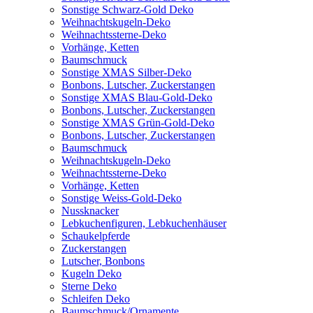
Sonstige Schwarz-Gold Deko
Weihnachtskugeln-Deko
Weihnachtssterne-Deko
Vorhänge, Ketten
Baumschmuck
Sonstige XMAS Silber-Deko
Bonbons, Lutscher, Zuckerstangen
Sonstige XMAS Blau-Gold-Deko
Bonbons, Lutscher, Zuckerstangen
Sonstige XMAS Grün-Gold-Deko
Bonbons, Lutscher, Zuckerstangen
Baumschmuck
Weihnachtskugeln-Deko
Weihnachtssterne-Deko
Vorhänge, Ketten
Sonstige Weiss-Gold-Deko
Nussknacker
Lebkuchenfiguren, Lebkuchenhäuser
Schaukelpferde
Zuckerstangen
Lutscher, Bonbons
Kugeln Deko
Sterne Deko
Schleifen Deko
Baumschmuck/Ornamente