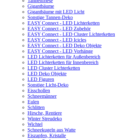
Tannenfriese
Gigantbäume
Gigantbäume mit LED Licht
Sonstige Tannen-Deko
EASY Connect - LED Lichterketten
EASY Connect - LED Zubehör
EASY Connect - LED Cluster Lichterketten
EASY Connect - LED Icicles
EASY Connect - LED Deko Objekte
EASY Connect - LED Vorhänge
LED Lichterketten für Außenbereich
LED Lichterketten für Innenbereich
LED Cluster Lichterketten
LED Deko Objekte
LED Figuren
Sonstige Licht-Deko
Eisschollen
Schneemänner
Eulen
Schlitten
Hirsche, Rentiere
Winter Streudeko
Wichtel
Schneekugeln aus Watte
Eiszapfen, Kristalle