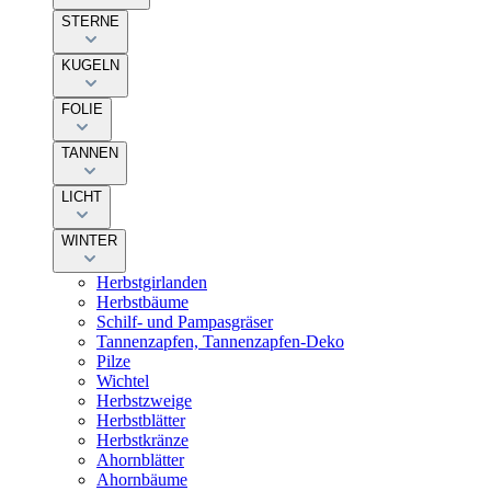
STERNE
KUGELN
FOLIE
TANNEN
LICHT
WINTER
Herbstgirlanden
Herbstbäume
Schilf- und Pampasgräser
Tannenzapfen, Tannenzapfen-Deko
Pilze
Wichtel
Herbstzweige
Herbstblätter
Herbstkränze
Ahornblätter
Ahornbäume