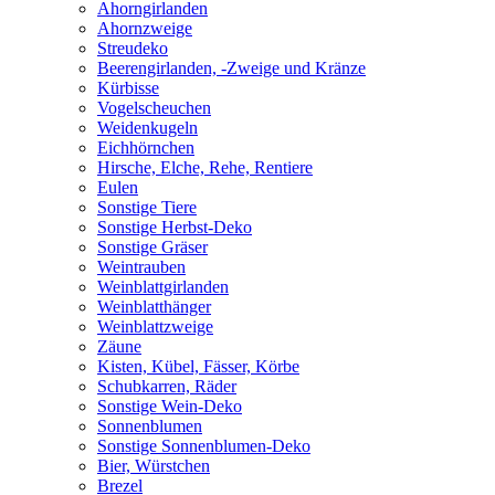
Ahorngirlanden
Ahornzweige
Streudeko
Beerengirlanden, -Zweige und Kränze
Kürbisse
Vogelscheuchen
Weidenkugeln
Eichhörnchen
Hirsche, Elche, Rehe, Rentiere
Eulen
Sonstige Tiere
Sonstige Herbst-Deko
Sonstige Gräser
Weintrauben
Weinblattgirlanden
Weinblatthänger
Weinblattzweige
Zäune
Kisten, Kübel, Fässer, Körbe
Schubkarren, Räder
Sonstige Wein-Deko
Sonnenblumen
Sonstige Sonnenblumen-Deko
Bier, Würstchen
Brezel