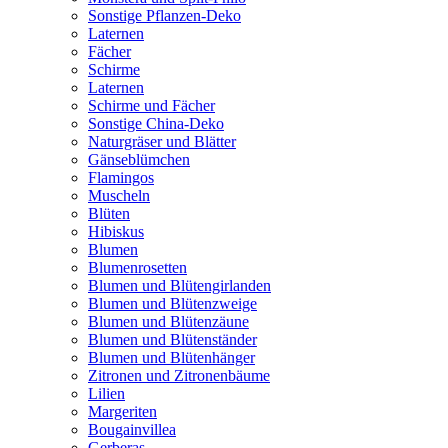
Sonstige Pflanzen-Deko
Laternen
Fächer
Schirme
Laternen
Schirme und Fächer
Sonstige China-Deko
Naturgräser und Blätter
Gänseblümchen
Flamingos
Muscheln
Blüten
Hibiskus
Blumen
Blumenrosetten
Blumen und Blütengirlanden
Blumen und Blütenzweige
Blumen und Blütenzäune
Blumen und Blütenständer
Blumen und Blütenhänger
Zitronen und Zitronenbäume
Lilien
Margeriten
Bougainvillea
Gerberas