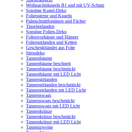
Weihnachtskugeln B1 und mit UV-Schutz
Sonstige Kugel-Deko
Foliensterne und Kugeln
Palmschnittfontänen und Fächer
Tinselgirlanden
Sonstige Folien-Deko
Folienvorhänge und Hänger
Foliengirlanden und Ketten
Geschenkbänder aus Folie
Streudeko
Tannenbäume
Tannenbäume beschneit
Tannenbäume beschmückt
Tannenbäume mit LED Licht
Tannengirlanden
Tannengirlanden beschmückt
Tannengirlanden mit LED Licht
Tannenswags
Tannenswags beschmückt
Tannenswags mit LED Licht
Tannenkränze
Tannenkränze beschmückt
Tannenkränze mit LED Licht
Tannenzweige