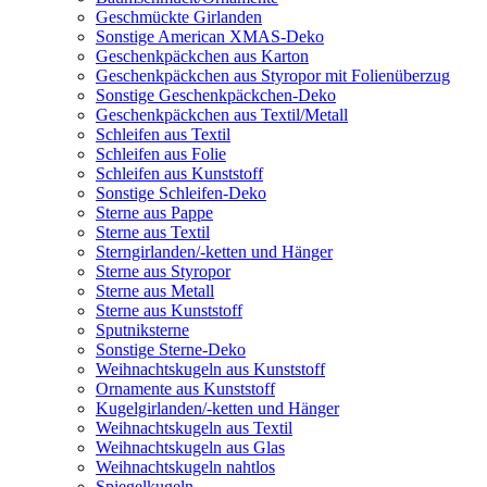
Geschmückte Girlanden
Sonstige American XMAS-Deko
Geschenkpäckchen aus Karton
Geschenkpäckchen aus Styropor mit Folienüberzug
Sonstige Geschenkpäckchen-Deko
Geschenkpäckchen aus Textil/Metall
Schleifen aus Textil
Schleifen aus Folie
Schleifen aus Kunststoff
Sonstige Schleifen-Deko
Sterne aus Pappe
Sterne aus Textil
Sterngirlanden/-ketten und Hänger
Sterne aus Styropor
Sterne aus Metall
Sterne aus Kunststoff
Sputniksterne
Sonstige Sterne-Deko
Weihnachtskugeln aus Kunststoff
Ornamente aus Kunststoff
Kugelgirlanden/-ketten und Hänger
Weihnachtskugeln aus Textil
Weihnachtskugeln aus Glas
Weihnachtskugeln nahtlos
Spiegelkugeln