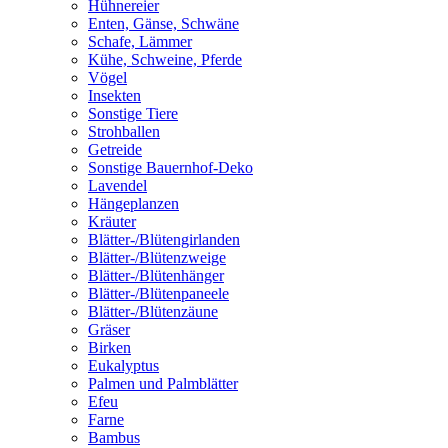
Hühnereier
Enten, Gänse, Schwäne
Schafe, Lämmer
Kühe, Schweine, Pferde
Vögel
Insekten
Sonstige Tiere
Strohballen
Getreide
Sonstige Bauernhof-Deko
Lavendel
Hängeplanzen
Kräuter
Blätter-/Blütengirlanden
Blätter-/Blütenzweige
Blätter-/Blütenhänger
Blätter-/Blütenpaneele
Blätter-/Blütenzäune
Gräser
Birken
Eukalyptus
Palmen und Palmblätter
Efeu
Farne
Bambus