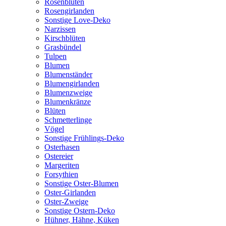
Rosenblüten
Rosengirlanden
Sonstige Love-Deko
Narzissen
Kirschblüten
Grasbündel
Tulpen
Blumen
Blumenständer
Blumengirlanden
Blumenzweige
Blumenkränze
Blüten
Schmetterlinge
Vögel
Sonstige Frühlings-Deko
Osterhasen
Ostereier
Margeriten
Forsythien
Sonstige Oster-Blumen
Oster-Girlanden
Oster-Zweige
Sonstige Ostern-Deko
Hühner, Hähne, Küken