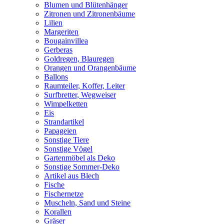
Blumen und Blütenhänger
Zitronen und Zitronenbäume
Lilien
Margeriten
Bougainvillea
Gerberas
Goldregen, Blauregen
Orangen und Orangenbäume
Ballons
Raumteiler, Koffer, Leiter
Surfbretter, Wegweiser
Wimpelketten
Eis
Strandartikel
Papageien
Sonstige Tiere
Sonstige Vögel
Gartenmöbel als Deko
Sonstige Sommer-Deko
Artikel aus Blech
Fische
Fischernetze
Muscheln, Sand und Steine
Korallen
Gräser