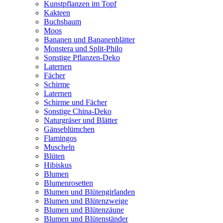
Kunstpflanzen im Topf
Kakteen
Buchsbaum
Moos
Bananen und Bananenblätter
Monstera und Split-Philo
Sonstige Pflanzen-Deko
Laternen
Fächer
Schirme
Laternen
Schirme und Fächer
Sonstige China-Deko
Naturgräser und Blätter
Gänseblümchen
Flamingos
Muscheln
Blüten
Hibiskus
Blumen
Blumenrosetten
Blumen und Blütengirlanden
Blumen und Blütenzweige
Blumen und Blütenzäune
Blumen und Blütenständer